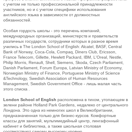
с учетом не только профессиональной принадлежности
участников, но и с учетом специфики использования
английского языка в зависимости от должностных
обязанностей.
Особая гордость школы - это перечень компаний,
международных организаций, министерств и правительств
различных государств, сотрудники которых в разное время
учились в The London School of English: Alcatel, BASF, Central
Bank of Norway, Coca-Cola, Compaq, Diners Club, Ericsson,
France Telecom, Gillette, Hewlett Packard, IBM, L'Oreal, Nestle,
Philip Morris, Renault, Shell, Siemens, Skoda, Czech Parliament,
Danish Parliament, Forum Europa, Latvian Ministry of Economy,
Norwegian Ministry of Finance, Portuguese Ministry of Science
&Technology, Swedish Association of Human Resources
Management, Swedish Government Office - лишь малая часть
этого списка .
London School of English
расположена в тихом, утопающем в
зелени районе Holland Park Gardens, недалеко от центрального
Лондона. Это одна из немногих школ в Великобритании,
предназначенная только для бизнес-курсов. Комфортные
классы для занятий, мультимедийный центр, лингафонный
кабинет и библиотека, а также школьная столовая
соответствуют самому высокому уровню.