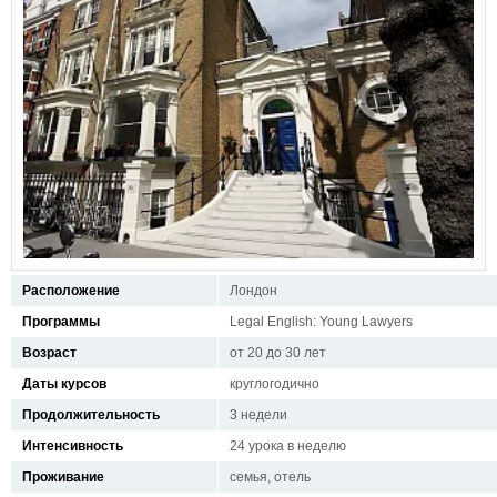
Расположение
Лондон
Программы
Legal English: Young Lawyers
Возраст
от 20 до 30 лет
Даты курсов
круглогодично
Продолжительность
3 недели
Интенсивность
24 урока в неделю
Проживание
семья, отель