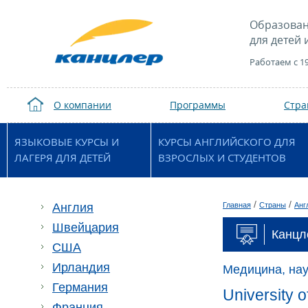
Образован
для детей 
Работаем с 1
О компании
Программы
Стр
ЯЗЫКОВЫЕ КУРСЫ И
КУРСЫ АНГЛИЙСКОГО ДЛЯ
ЛАГЕРЯ ДЛЯ ДЕТЕЙ
ВЗРОСЛЫХ И СТУДЕНТОВ
/
/
Англия
Главная
Страны
Анг
Швейцария
Канцл
США
Ирландия
Медицина, нау
Германия
University o
Франция