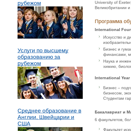
University of Exet
рубежом
Великобритании и 
Программа об
International Fou
Искусство и д
изобразитель
Бизнес и гума
Услуги по высшему
финансами, м
образованию за
Наука и инжен
рубежом
химию, биоло
International Yea
Бизнес – подг
бизнесом, эко
Студентам гар
Среднее образование в
Бакалавриат и М
Англии, Швейцарии и
6 факультетов, бо
США
Факультет иск