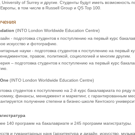
er, University of Surrey и другие. Студенты будут иметь возможност
Европы, в том числе в Russell Group и QS Top 100.
учения
ndation
(INTO London Worldwide Education Centre)
изайн - подготовка студентов к поступлению на первый курс бакала
ное искусство и фотографию.
нитарные науки - подготовка студентов к поступлению на первый к
енеджментом, правом, политикой, социологией и многим другим.
ерия – подготовка студентов к поступлению на первый курс бакала
гию.
r One
(INTO London Worldwide Education Centre)
отовка студентов к поступлению на 2-й курс бакалавриата по ряду 
номику, финансы, менеджмент и маркетинг, с гарантированным мес
антируется получение степени в бизнес-школе Кентского университ
агистратура
лее 140 программ на бакалавриате и 245 программ магистратуры.
усств и гуманитарных наук (архитектура и дизайн, искусство, музык