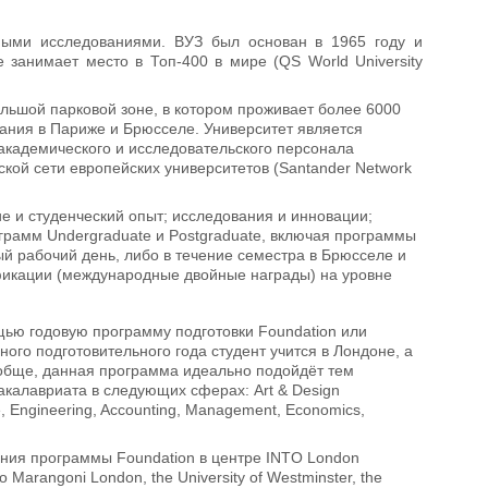
ными исследованиями. ВУЗ был основан в 1965 году и
 занимает место в Топ-400 в мире (QS World University
ольшой парковой зоне, в котором проживает более 6000
ания в Париже и Брюсселе. Университет является
академического и исследовательского персонала
кой сети европейских университетов (Santander Network
е и студенческий опыт; исследования и инновации;
ограмм Undergraduate и Postgraduate, включая программы
й рабочий день, либо в течение семестра в Брюсселе и
фикации (международные двойные награды) на уровне
ощью годовую программу подготовки Foundation или
дного подготовительного года студент учится в Лондоне, а
ообще, данная программа идеально подойдёт тем
акалавриата в следующих сферах: Art & Design
e, Engineering, Accounting, Management, Economics,
шения программы Foundation в центре INTO London
o Marangoni London, the University of Westminster, the