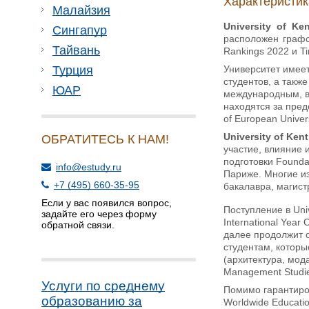
Характеристик
Малайзия
University of Ken
Сингапур
расположен графс
Тайвань
Rankings 2022 и Ti
Университет имеет
Турция
студентов, а такж
ЮАР
международным, в 
находятся за пред
of European Unive
University of Kent
ОБРАТИТЕСЬ К НАМ!
участие, влияние 
подготовки Founda
info@estudy.ru
Париже. Многие и
+7 (495) 660-35-95
бакалавра, магист
Если у вас появился вопрос,
Поступление в Uni
задайте его через форму
International Year
обратной связи.
далее продолжит 
студентам, которы
(архитектура, мода
Management Studie
Услуги по среднему
Помимо гарантиров
образованию за
Worldwide Educatio