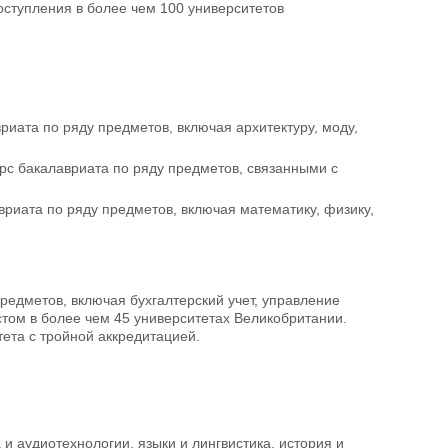
ь поступления в более чем 100 университетов
вриата по ряду предметов, включая архитектуру, моду,
урс бакалавриата по ряду предметов, связанными с
вриата по ряду предметов, включая математику, физику,
предметов, включая бухгалтерский учет, управление
том в более чем 45 университетах Великобритании.
ета с тройной аккредитацией.
а и аудиотехнологии, языки и лингвистика, история и