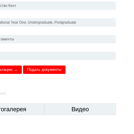
ство Кент
ational Year One, Undergraduate, Postgraduate
таменты
льтацию →
Подать документы
ное)
тогалерея
Видео