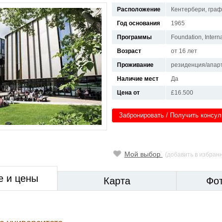
Расположение
Кентербери, граф
Год основания
1965
Программы
Foundation, Intern
Возраст
от 16 лет
Проживание
резиденция/апар
Наличие мест
Да
Цена от
£16.500
Забронировать / Получить консу
Мой выбор
(добавить в избран
е и цены
Карта
Фо