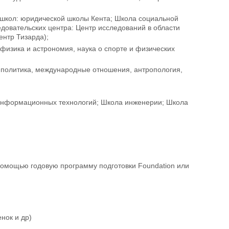
3 школ: юридической школы Кента; Школа социальной
едовательских центра: Центр исследований в области
ентр Тизарда);
 физика и астрономия, наука о спорте и физических
, политика, международные отношения, антропология,
 информационных технологий; Школа инженерии; Школа
 помощью годовую программу подготовки Foundation или
нок и др)