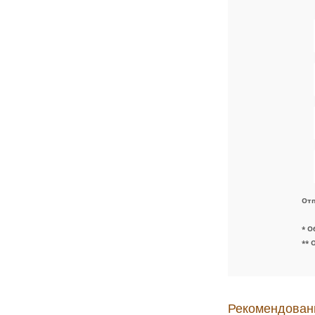
Отп
* О
** 
Рекомендован