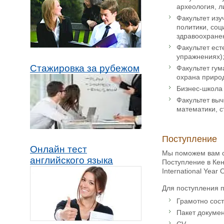
археология, л
Факультет изу
политики, соц
здравоохранен
Факультет ест
упражнениях)
Стажировка за рубежом
Факультет гум
охрана приро
Бизнес-школа 
Факультет вы
математики, с
Поступление
Онлайн тест
Мы поможем вам с 
английского языка
Поступление в Кен
International Year
Для поступления 
Грамотно сос
Пакет докумен
CV