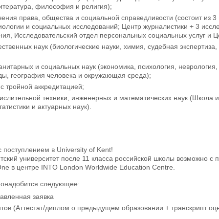
итература, философия и религия);
чения права, общества и социальной справедливости (состоит из 
иологии и социальных исследований; Центр журналистики + 3 иссл
ия, Исследовательский отдел персональных социальных услуг и Ц
ественных наук (биологические науки, химия, судебная экспертиза,
;
анитарных и социальных наук (экономика, психология, неврология
ды, география человека и окружающая среда);
с тройной аккредитацией;
числительной техники, инженерных и математических наук (Школа
татистики и актуарных наук).
поступлением в University of Kent!
тский университет после 11 класса российской школы возможно с
 One в центре INTO London Worldwide Education Centre.
понадобится следующее:
тавленная заявка
тов (Аттестат/диплом о предыдущем образовании + транскрипт оце