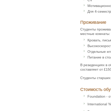
Мотивационно
Для 4-семестр
Проживание
Студенты проживаю
местные комнаты:
Кровать, пись
Высокоскорос
Отдельные ил
Питание в ст
В резиденциях в о
составляет от £15
Студенты старших 
Стоимость обу
Foundation - о
International 