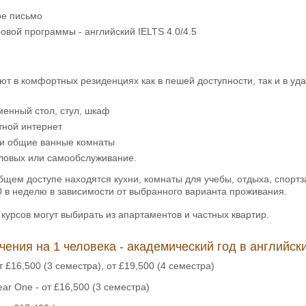
е письмо
овой программы - английский IELTS 4.0/4.5
т в комфортных резиденциях как в пешей доступности, так и в уда
менный стол, стул, шкаф
тной интернет
и общие ванные комнаты
оловых или самообслуживание.
бщем доступе находятся кухни, комнаты для учебы, отдыха, спор
0 в неделю в зависимости от выбранного варианта проживания.
курсов могут выбирать из апартаментов и частных квартир.
чения на 1 человека - академический год в английск
т £16,500 (3 семестра), от £19,500 (4 семестра)
Year One - от £16,500 (3 семестра)