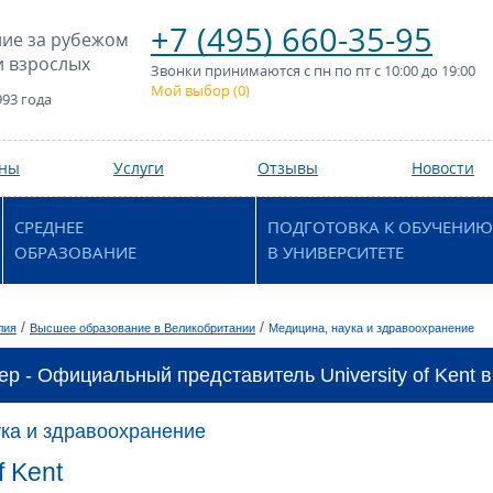
+7 (495) 660-35-95
ие за рубежом
и взрослых
Звонки принимаются с пн по пт с 10:00 до 19:00
Мой выбор (
0
)
993 года
аны
Услуги
Отзывы
Новости
СРЕДНЕЕ
ПОДГОТОВКА К ОБУЧЕНИЮ
ОБРАЗОВАНИЕ
В УНИВЕРСИТЕТЕ
/
/
лия
Высшее образование в Великобритании
Медицина, наука и здравоохранение
ер - Официальный представитель University of Kent в
ка и здравоохранение
f Kent