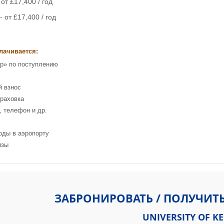
от £17,400 / год
 от £17,400 / год
лачивается:
р» по поступлению
й взнос
раховка
, телефон и др.
оды в аэропорту
изы
of Kent, Canterbury, Kent, CT2 7NZ
ЗАБРОНИРОВАТЬ / ПОЛУЧИТ
UNIVERSITY OF K