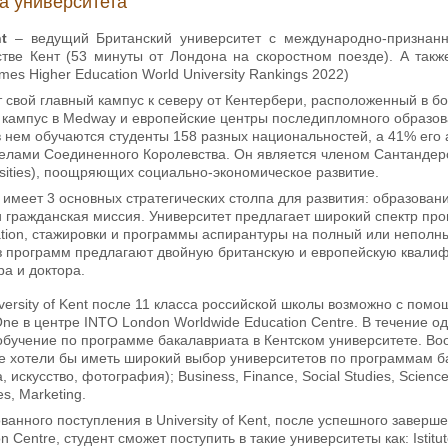
а университета
t
– ведущий Британский университет с международно-признан
тве Кент (53 минуты от Лондона на скоростном поезде). А также
mes Higher Education World University Rankings 2022)
 свой главный кампус к северу от Кентербери, расположенный в б
е кампус в Medway и европейские центры последипломного образов
нем обучаются студенты 158 разных национальностей, а 41% его 
елами Соединенного Королевства. Он является членом Сантандерс
rsities), поощряющих социально-экономическое развитие.
имеет 3 основных стратегических столпа для развития: образовани
и гражданская миссия. Университет предлагает широкий спектр пр
tion, стажировки и программы аспирантуры на полный или неполны
з программ предлагают двойную британскую и европейскую квали
ра и доктора.
versity of Kent после 11 класса российской школы возможно с пом
 One в центре INTO London Worldwide Education Centre. В течение о
обучение по программе бакалавриата в Кентском университете. В
е хотели бы иметь широкий выбор университетов по программам б
, искусство, фотография); Business, Finance, Social Studies, Scienc
s, Marketing.
анного поступления в University of Kent, после успешного завер
n Centre, студент сможет поступить в такие университеты как: Istitut