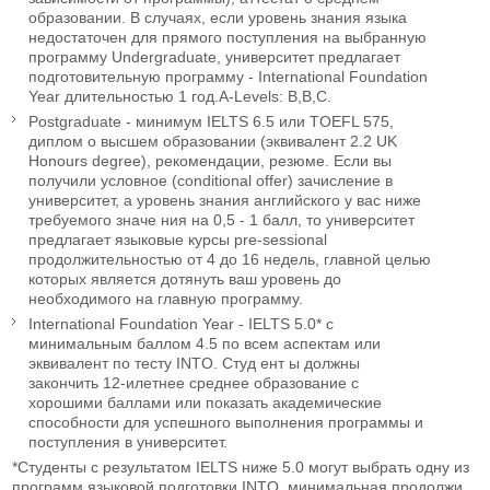
образовании. В случаях, если уровень знания языка
недостаточен для прямого поступления на выбранную
программу Undergraduate, университет предлагает
подготовительную программу - International Foundation
Year длительностью 1 год.A-Levels: B,B,C.
Postgraduate - минимум IELTS 6.5 или TOEFL 575,
диплом о высшем образовании (эквивалент 2.2 UK
Honours degree), рекомендации, резюме. Если вы
получили условное (conditional offer) зачисление в
университет, а уровень знания английского у вас ниже
требуемого значе ния на 0,5 - 1 балл, то университет
предлагает языковые курсы pre-sessional
продолжительностью от 4 до 16 недель, главной целью
которых является дотянуть ваш уровень до
необходимого на главную программу.
International Foundation Year - IELTS 5.0* с
минимальным баллом 4.5 по всем аспектам или
эквивалент по тесту INTO. Студ ент ы должны
закончить 12-илетнее среднее образование с
хорошими баллами или показать академические
способности для успешного выполнения программы и
поступления в университет.
*Студенты с результатом IELTS ниже 5.0 могут выбрать одну из
программ языковой подготовки INTO, минимальная продолжи