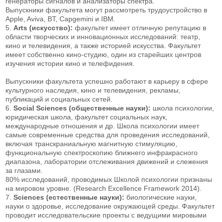
генераторы сигналов и анализаторы спектра.
Выпускники факультета могут рассмотреть трудоустройство в
Apple, Aviva, BT, Capgemini и IBM.
5.
Arts (искусство):
факультет имеет отличную репутацию в
области творческих и инновационных исследований: театр,
кино и телевидения, а также историей искусства. Факультет
имеет собственно кино-студию, один из старейших центров
изучения истории кино и телефидения.
Выпускники факультета успешно работают в карьеру в сфере
культурного наследия, кино и телевидения, рекламы,
публикаций и социальных сетей.
6.
Social Sciences (общественные науки):
школа психологии,
юридическая школа, факультет социальных наук,
международные отношения и др. Школа психологии имеет
самые современные средства для проведения исследований,
включая транскраниальную магнитную стимуляцию,
функциональную спектроскопию ближнего инфракрасного
диапазона, лаборатории отслеживания движений и слежения
за глазами.
80% исследований, проводимых Школой психологии признаны
на мировом уровне. (Research Excellence Framework 2014).
7.
Sciences (естественные науки):
биологические науки,
науки о здоровье, исследование окружающей среды. Факультет
проводит исследовательские проекты с ведущими мировыми