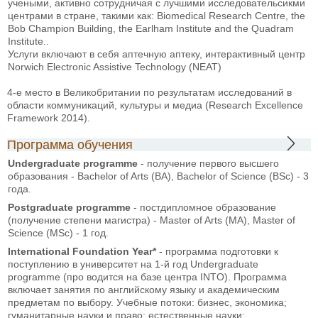
учеными, активно сотрудничая с лучшими исследовательсикми
центрами в стране, такими как: Biomedical Research Centre, the
Bob Champion Building, the Earlham Institute and the Quadram
Institute..
Услуги включают в себя аптечную аптеку, интерактивный центр
Norwich Electronic Assistive Technology (NEAT)
4-е место в Великобритании по результатам исследований в
области коммуникаций, культуры и медиа (Research Excellence
Framework 2014).
Программа обучения
Undergraduate programme
- получение первого высшего
образования - Bachelor of Arts (BA), Bachelor of Science (BSc) - 3
года.
Postgraduate programme
- постдипломное образование
(получение степени магистра) - Master of Arts (MA), Master of
Science (MSc) - 1 год.
International Foundation Year*
- программа подготовки к
поступлению в университет на 1-й год Undergraduate
programme (про водится на базе центра INTO). Программа
включает занятия по английскому языку и академическим
предметам по выбору. Учебные потоки: бизнес, экономика;
гуманитарные науки и право; естественные науки;