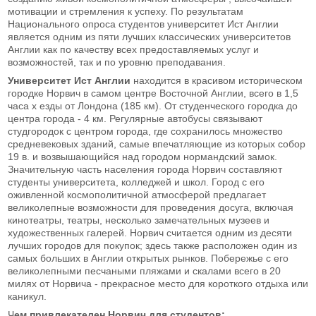
мотивации и стремления к успеху. По результатам
Национального опроса студентов университет Ист Англии
является одним из пяти лучших классических университетов
Англии как по качеству всех предоставляемых услуг и
возможностей, так и по уровню преподавания.
Университет Ист Англии
находится в красивом историческом
городке Норвич в самом центре Восточной Англии, всего в 1,5
часа х езды от Лондона (185 км). От студенческого городка до
центра города - 4 км. Регулярные автобусы связывают
студгородок с центром города, где сохранилось множество
средневековых зданий, самые впечатляющие из которых собор
19 в. и возвышающийся над городом нормандский замок.
Значительную часть населения города Норвич составляют
студенты университета, колледжей и школ. Город с его
оживленной космополитичной атмосферой предлагает
великолепные возможности для проведения досуга, включая
кинотеатры, театры, несколько замечательных музеев и
художественных галерей. Норвич считается одним из десяти
лучших городов для покупок; здесь также расположен один из
самых больших в Англии открытых рынков. Побережье с его
великолепными песчаными пляжами и скалами всего в 20
милях от Норвича - прекрасное место для короткого отдыха или
каникул.
Ч
ем привлекателен Норвич для студентов: