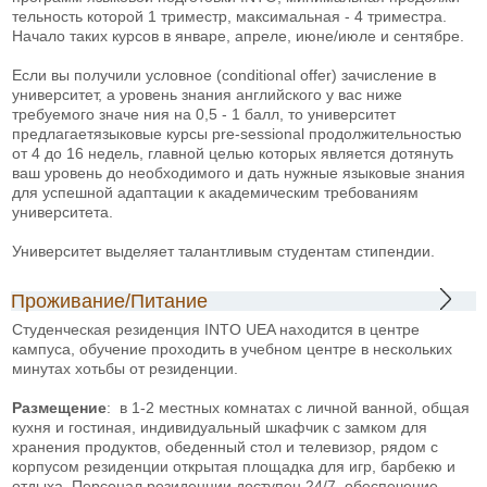
тельность которой 1 триместр, максимальная - 4 триместра.
Начало таких курсов в январе, апреле, июне/июле и сентябре.
Если вы получили условное (conditional offer) зачисление в
университет, а уровень знания английского у вас ниже
требуемого значе ния на 0,5 - 1 балл, то университет
предлагаетязыковые курсы pre-sessional продолжительностью
от 4 до 16 недель, главной целью которых является дотянуть
ваш уровень до необходимого и дать нужные языковые знания
для успешной адаптации к академическим требованиям
университета.
Университет выделяет талантливым студентам стипендии.
Проживание/Питание
Студенческая резиденция INTO UEA находится в центре
кампуса, обучение проходить в учебном центре в нескольких
минутах хотьбы от резиденции.
Размещение
: в 1-2 местных комнатах с личной ванной, общая
кухня и гостиная, индивидуальный шкафчик с замком для
хранения продуктов, обеденный стол и телевизор, рядом с
корпусом резиденции открытая площадка для игр, барбекю и
отдыха. Персонал резиденции доступен 24/7, обеспечение