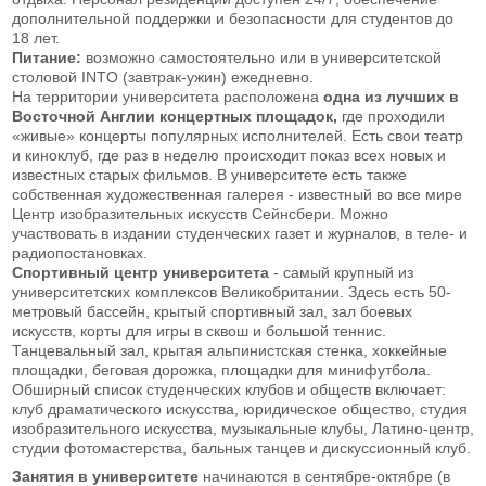
дополнительной поддержки и безопасности для студентов до
18 лет.
Питание:
возможно самостоятельно или в университетской
столовой INTO (завтрак-ужин) ежедневно.
На территории университета расположена
одна из лучших в
Восточной Англии концертных площадок,
где проходили
«живые» концерты популярных исполнителей. Есть свои театр
и киноклуб, где раз в неделю происходит показ всех новых и
известных старых фильмов. В университете есть также
собственная художественная галерея - известный во все мире
Центр изобразительных искусств Сейнсбери. Можно
участвовать в издании студенческих газет и журналов, в теле- и
радиопостановках.
Спортивный центр университета
- самый крупный из
университетских комплексов Великобритании. Здесь есть 50-
метровый бассейн, крытый спортивный зал, зал боевых
искусств, корты для игры в сквош и большой теннис.
Танцевальный зал, крытая альпинистская стенка, хоккейные
площадки, беговая дорожка, площадки для минифутбола.
Обширный список студенческих клубов и обществ включает:
клуб драматического искусства, юридическое общество, студия
изобразительного искусства, музыкальные клубы, Латино-центр,
студии фотомастерства, бальных танцев и дискуссионный клуб.
Занятия в университете
начинаются в сентябре-октябре (в