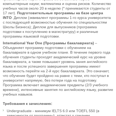
компьютерные науки; математика и оценка рисков. Количество
учебных часов около 20 в неделю (* принимаются студенты от
17 лет).
П
одготовительные программы на базе центра
INTO
: Диплом (эквивалент программы 1-го курса университета
с последующей возможностью обучения по специальностям
Школы Бизнеса); Диплом для выпускников (программа
подготовки к поступлению в магистратуру) и различные
программы языковой подготовки.
International Year One (Программы бакалавриата)
–
Объединяет программу подготовки с обучением на
бакалавриате в одном учебном плане. В течение первого года
обучения студенты проходят академический курс на уровне
бакалавриата, а также повышают уровень зания английского
языка и после успешного завершения программы имеют
возможность перейти на 2-й курс бакалавриата. Это означает,
что обучение будет пройдено на равне с теми, кто поступал в
университет напрямую, без потери года на подготовку.
Программа включает академические предметы (2/3 учебного
времени), интенсивные занятия по английскому языку, развитие
учебных навыков.
Требования к зачислению:
Undergraduate - минимум IELTS 6.0 или TOEFL 550 (в
зависимости от программы), аттестат о среднем