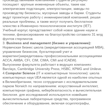
посещают крупные инженерные объекты, такие как:
электрические подстанции, электростанции, заводы по
производству биомассы, мусорные заводы и баржи. Студенты
ведут проектную работу с инжиниринговой компанией, решая
реальные проблемы, а также могут получить бесплатное
членство в Инженерно-технологическом институте (IET).
Учебный корпус прпедставляет собой новое здание науки и
техники, финансирование на благоустройство сотавило 31 млд
фунтов стерлингов.
3.
Business and management (бизнес и управление):
Норвичская бизнес школа (аккредитованная ассоциацией MBA),
управление бизнесом, бухгалтерский учет и
маркетинг(аккредитованы профессиональными ассоциациями
ACCA, AMBA, CFI, CIM, CIMA, CMI and ICAEW).
Выпускники факультета работают в ведущих компаниях:
Barclays, Cambridge University Press, HSBC, KPMG and Unileve.
4.
Computer Science
(IT и компьютерные технологии): школа
компьютерных наук UEA является одной из наиболее опытных
в Великобритании, тесно сотрудничая с исследовательским
парком Norwich по направлениям: искусственный интеллект,
компьютерная графика, кибербезопасность и вычислительная
биология. для исследований используются новейшие
вычислительные лабораторные средства, программное
обеспечение и оборудование, включая осциллографы,