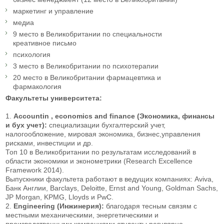
маркетинг и управление
медиа
9 место в Великобритании по специальности
креативное письмо
психология
3 место в Великобритании по психотерапии
20 место в Великобритании фармацевтика и
фармакология
Факультеты университета:
1.
Accountin , economics and finance (Экономика, финансы
и бух учет):
специализации бухгалтерский учет,
налогообложение, мировая экономика, бизнес,управления
рисками, инвестиции и др.
Топ 10 в Великобритании по результатам исследований в
области экономики и эконометрики (Research Excellence
Framework 2014).
Выпускники факультета работают в ведущих компаниях: Aviva,
Банк Англии, Barclays, Deloitte, Ernst and Young, Goldman Sachs,
JP Morgan, KPMG, Lloyds и PwC.
2.
Engineering (Инжинерия):
благодаря тесным связям с
местными механическими, энергетическими и
производственными компаниями студенты регулярно