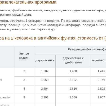
развлекательная программа
льмов, футбольные матчи, международные студенческие вечера, д
риятия каждый день
оимость включена 1 экскурсия в неделю. По желанию возможно забр
ату: посещение знаменитых колледжей Оксфорда, поездки в Бат, 
ники в университетских парках и др.
а на 1 человека в английских фунтах, стоимость от (
Резиденция (без питания) 
Кол-во
недель
двухместная с
двухместная
одномест
удобствами
2
1.302
1.408
1.446
fe
3
1.953
2.112
2.169
4
2.604
2.816
2.892
eparation
3
2.391
2.550
2.607