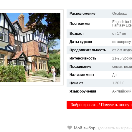
Расположение
Оксфорд
English for 
Программы
Fantasy Lite
Возраст
от 17 лет
Даты курсов
по запросу
Продолжительность
от 2-х неде
Интенсивность
21-25 уроко
Проживание
семья, рез
Наличие мест
Да
Цена от
1.302 £
Язык обучения
Английский
Забронировать / Получить консу
Мой выбор
(добавить в избран