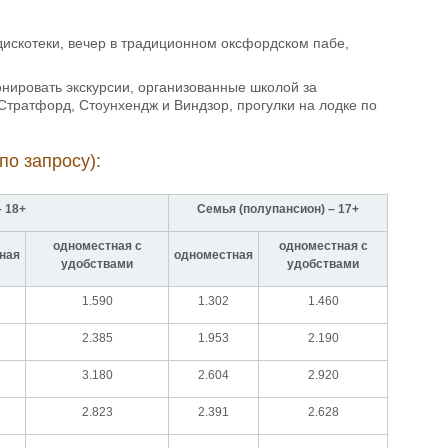
искотеки, вечер в традиционном оксфордском пабе,
онировать экскурсии, организованные школой за
Стратфорд, Стоунхендж и Виндзор, прогулки на лодке по
по запросу):
– 18+
Семья (полупансион) – 17+
одноместная с
одноместная с
ная
одноместная
удобствами
удобствами
1.590
1.302
1.460
2.385
1.953
2.190
3.180
2.604
2.920
2.823
2.391
2.628