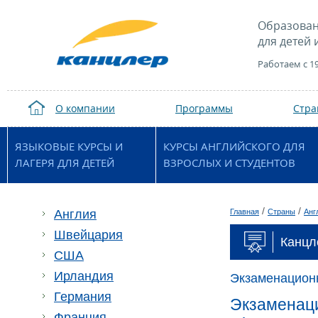
Образован
для детей 
Работаем с 1
О компании
Программы
Стр
ЯЗЫКОВЫЕ КУРСЫ И
КУРСЫ АНГЛИЙСКОГО ДЛЯ
ЛАГЕРЯ ДЛЯ ДЕТЕЙ
ВЗРОСЛЫХ И СТУДЕНТОВ
/
/
Англия
Главная
Страны
Анг
Швейцария
Канцл
США
Ирландия
Экзаменацион
Германия
Экзаменаци
Франция