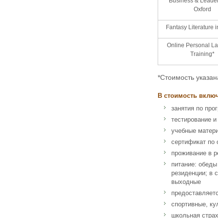
Business & Leader
Oxford
Fantasy Literature 
Online Personal L
Training*
*Стоимость указан
В стоимость вклю
занятия по про
тестирование и
учебные матер
сертификат по 
проживание в р
питание: обеды
резиденции; в 
выходные
предоставляетс
спортивные, ку
школьная стра