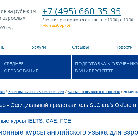
+7 (495) 660-35-95
ие за рубежом
и взрослых
Звонки принимаются с пн по пт с 10:00 до 19:00
Мой выбор (
0
)
993 года
аны
Услуги
Отзывы
Новости
СРЕДНЕЕ
ПОДГОТОВКА К ОБУЧЕНИЮ
ОБРАЗОВАНИЕ
В УНИВЕРСИТЕТЕ
/
/
/
лия
Языковые курсы в Великобритании
Курсы для студентов и взрослых
Экзамена
ер - Официальный представитель St.Clare's Oxford в
ные курсы IELTS, CAE, FCE
онные курсы английского языка для взро