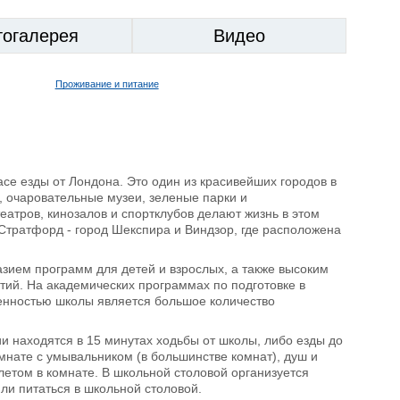
тогалерея
Видео
Проживание и питание
асе езды от Лондона. Это один из красивейших городов в
, очаровательные музеи, зеленые парки и
еатров, кинозалов и спортклубов делают жизнь в этом
 Стратфорд - город Шекспира и Виндзор, где расположена
зием программ для детей и взрослых, а также высоким
тий. На академических программах по подготовке в
енностью школы является большое количество
ии находятся в 15 минутах ходьбы от школы, либо езды до
мнате с умывальником (в большинстве комнат), душ и
алетом в комнате. В школьной столовой организуется
или питаться в школьной столовой.