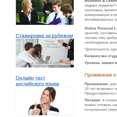
Business & Leade
лидера лидером?».
групповые презент
коммуникации и кр
мотивированных ед
Online Personal 
занятий, составит
Стажировка за рубежом
сколько ему требу
необходимые аспек
*Длительность одн
Количество студ
Уровень знания 
Проживание и
Онлайн тест
английского языка
Проживание:
для
18 лет возможно п
Предоставляется 
Питание:
в стоим
можно готовить са
полупансион (завт