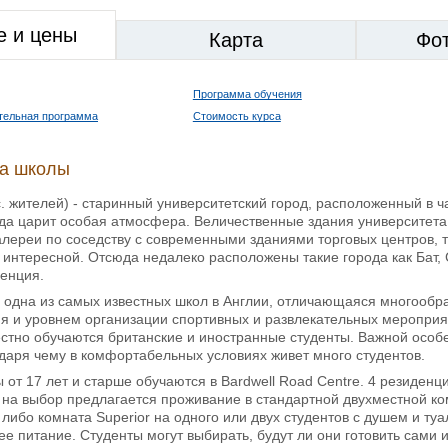
е и цены
Карта
Фо
Программа обучения
тельная программа
Стоимость курса
ка школы
. жителей) - старинный университетский город, расположенный в ч
гда царит особая атмосфера. Величественные здания университета
лереи по соседству с современными зданиями торговых центров, т
 интересной. Отсюда недалеко расположены такие города как Бат,
денция.
 одна из самых известных школ в Англии, отличающаяся многообра
я и уровнем организации спортивных и развлекательных мероприя
естно обучаются британские и иностранные студенты. Важной особ
даря чему в комфортабельных условиях живет много студентов.
 от 17 лет и старше обучаются в Bardwell Road Centre. 4 резиденц
на выбор предлагается проживание в стандартной двухместной ко
, либо комната Superior на одного или двух студентов с душем и ту
ее питание. Студенты могут выбирать, будут ли они готовить сами 