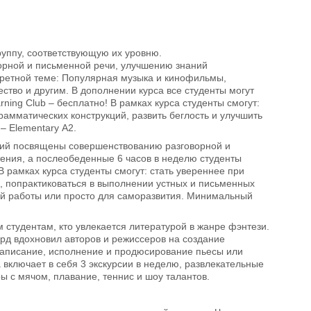
руппу, соответствующую их уровню.
орной и письменной речи, улучшению знаний
кретной теме: Популярная музыка и кинофильмы,
тво и другим. В дополнении курса все студенты могут
ning Club – бесплатно! В рамках курса студенты смогут:
амматических конструкций, развить беглость и улучшить
 Elementary А2.
ятий посвящены совершенствованию разговорной и
тения, а послеобеденные 6 часов в неделю студенты
 рамках курса студенты смогут: стать увереннее при
, попрактиковаться в выполнении устных и письменных
ной работы или просто для саморазвития. Минимальный
м студентам, кто увлекается литературой в жанре фэнтези.
рд вдохновил авторов и режиссеров на создание
 написание, исполнение и продюсирование пьесы или
 включает в себя 3 экскурсии в неделю, развлекательные
ры с мячом, плавание, теннис и шоу талантов.