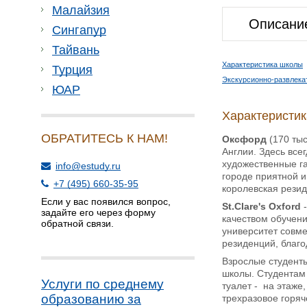
Малайзия
Описани
Сингапур
Тайвань
Характеристика школы
Турция
Экскурсионно-развлека
ЮАР
Характеристи
ОБРАТИТЕСЬ К НАМ!
Оксфорд
(170 тыс
Англии. Здесь все
художественные га
info@estudy.ru
городе приятной и
+7 (495) 660-35-95
королевская рези
Если у вас появился вопрос,
St.Clare's Oxford
-
задайте его через форму
качеством обучени
обратной связи.
университет совм
резиденций, благо
Взрослые студенты
школы. Студентам 
Услуги по среднему
туалет - на этаже
образованию за
трехразовое горяч