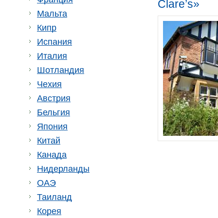
Clare’s»
Мальта
Кипр
Испания
Италия
Шотландия
Чехия
Австрия
Бельгия
Япония
Китай
Канада
Нидерланды
ОАЭ
Таиланд
Корея