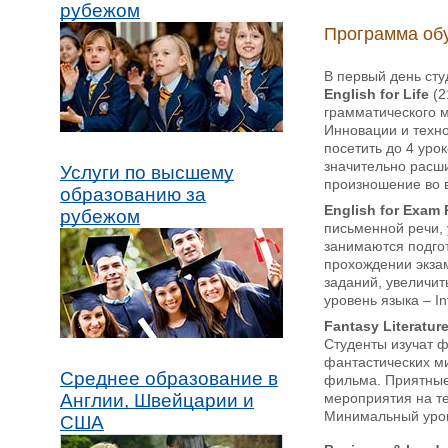
рубежом
Программа об
В первый день сту
English for Life
(2
грамматического 
Инновации и техно
посетить до 4 уро
значительно расши
Услуги по высшему
произношение во 
образованию за
English for Exam 
рубежом
письменной речи, 
занимаются подгот
прохождении экзам
заданий, увеличит
уровень языка – In
Fantasy Literatur
Студенты изучат ф
фантастических ми
Среднее образование в
фильма. Приятные 
мероприятия на те
Англии, Швейцарии и
Минимальный урове
США