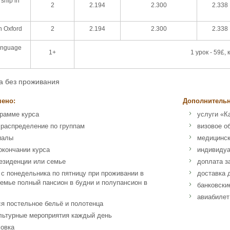
ship in
2
2.194
2.300
2.338
in Oxford
2
2.194
2.300
2.338
anguage
1+
1 урок - 59£, 
а без проживания
чено:
Дополнительн
грамме курса
услуги «К
 распределение по группам
визовое о
иалы
медицинск
окончании курса
индивидуа
езиденции или семье
доплата з
 с понедельника по пятницу при проживании в
доставка 
семье полный пансион в будни и полупансион в
банковски
авиабилет
я постельное бельё и полотенца
льтурные мероприятия каждый день
ховка