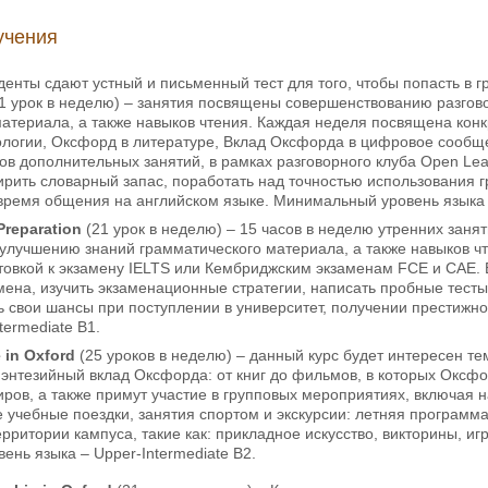
учения
денты сдают устный и письменный тест для того, чтобы попасть в г
1 урок в неделю) – занятия посвящены совершенствованию разгов
материала, а также навыков чтения. Каждая неделя посвящена кон
логии, Оксфорд в литературе, Вклад Оксфорда в цифровое сообщес
ков дополнительных занятий, в рамках разговорного клуба Open Lear
рить словарный запас, поработать над точностью использования гр
время общения на английском языке. Минимальный уровень языка –
Preparation
(21 урок в неделю) – 15 часов в неделю утренних зан
улучшению знаний грамматического материала, а также навыков ч
овкой к экзамену IELTS или Кембриджским экзаменам FCE и CAE. В
ена, изучить экзаменационные стратегии, написать пробные тесты
ь свои шансы при поступлении в университет, получении престиж
termediate B1.
e in Oxford
(25 уроков в неделю) – данный курс будет интересен те
энтезийный вклад Оксфорда: от книг до фильмов, в которых Оксфо
ров, а также примут участие в групповых мероприятиях, включая
учебные поездки, занятия спортом и экскурсии: летняя программа
рритории кампуса, такие как: прикладное искусство, викторины, иг
нь языка – Upper-Intermediate B2.