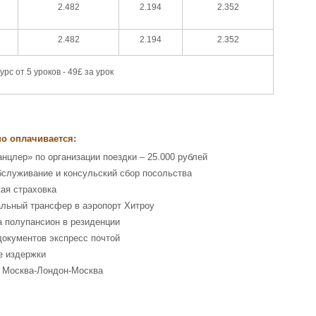
2.482
2.194
2.352
2.482
2.194
2.352
курс от 5 уроков - 49£ за урок
о оплачивается:
анцлер» по организации поездки – 25.000 рублей
бслуживание и консульский сбор посольства
ая страховка
льный трансфер в аэропорт Хитроу
а полупансион в резиденции
документов экспресс почтой
е издержки
 Москва-Лондон-Москва