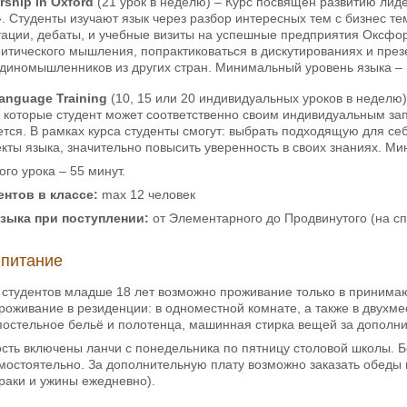
rship in Oxford
(21 урок в неделю) – Курс посвящен развитию лиде
 Студенты изучают язык через разбор интересных тем с бизнес те
ации, дебаты, и учебные визиты на успешные предприятия Оксфорд
итического мышления, попрактиковаться в дискутированиях и презе
иномышленников из других стран. Минимальный уровень языка – U
Language Training
(10, 15 или 20 индивидуальных уроков в неделю
ь которые студент может соответственно своим индивидуальным за
ется. В рамках курса студенты смогут: выбрать подходящую для се
ты языка, значительно повысить уверенность в своих знаниях. Ми
ого урока – 55 минут.
ентов в классе:
max 12 человек
языка при
поступлении:
от Элементарного до Продвинутого (на с
 питание
 студентов младше 18 лет возможно проживание только в принима
роживание в резиденции: в одноместной комнате, а также в двухме
постельное бельё и полотенца, машинная стирка вещей за дополни
ость включены ланчи с понедельника по пятницу столовой школы. Бе
мостоятельно. За дополнительную плату возможно заказать обеды 
раки и ужины ежедневно).