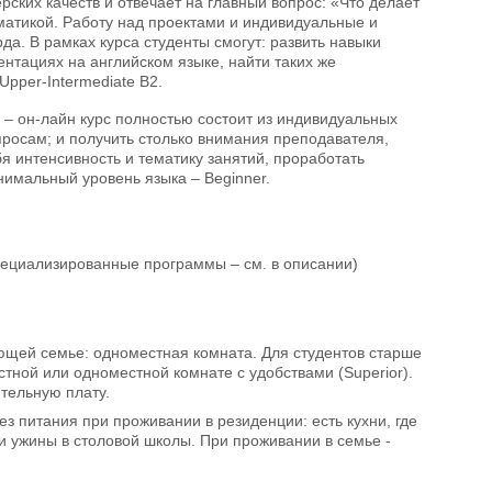
рских качеств и отвечает на главный вопрос: «Что делает
матикой. Работу над проектами и индивидуальные и
а. В рамках курса студенты смогут: развить навыки
нтациях на английском языке, найти таких же
pper-Intermediate В2.
) – он-лайн курс полностью состоит из индивидуальных
просам; и получить столько внимания преподавателя,
бя интенсивность и тематику занятий, проработать
нимальный уровень языка – Beginner.
пециализированные программы – см. в описании)
ющей семье: одноместная комната. Для студентов старше
стной или одноместной комнате с удобствами (Superior).
тельную плату.
з питания при проживании в резиденции: есть кухни, где
и ужины в столовой школы. При проживании в семье -