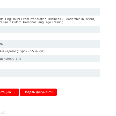
Life, English for Exam Preparation, Business & Leadership in Oxford,
rature in Oxford, Personal Language Training
ль
в в неделю (1 урок = 55 минут)
иденция, отель
льтацию →
Подать документы
ное)