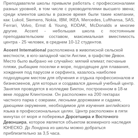
Преподаватели школы привыкли работать с профессионалами
разных уровней, в том числе с руководителями высшего звена;
среди клиентов школы в разное время были такие компании,
как: Lukoil, Siemens, Nokia, IBM, IKEA, Mercedes, Lufthansa, SAS,
Ferrari, Volvo, Ernst & Young, KODAK, McDonalds и многие
другие. Accent - небольшая школа с постоянным
преподавательским составом, максимальная вместимость
центра - 25 человек, в среднем 10-12 студентов.
Accent International
расположена в живописной сельской
местности, в юго-западной части Англии, в графстве Девон.
Место было выбрано не случайно: мягкий климат, песчаные
пляжи, рыбацкие поселки и море, подходящее для плавания,
хождения под парусом и серфинга, казалось наиболее
подходящим местом для обучения и отдыха профессионалов и
бизнесменов, для которых и создавался данный учебный центр.
Занятия проводятся в колледже Биктон, построенном в 18-м
веке лордом Клинтоном. Он расположен на 200 гектарах
частного парка с озерами, лесными дорожками и садами,
дающими окружение, необходимое для изучения английского
языка в профессиональных целях. Центр расположен в пяти
минутах от моря и побережья
Дорсетшира и Восточного
Девоншира
, которое является объектом всемирного наследия
ЮНЕСКО. До Лондона из школы можно добраться
приблизительно за 3,5 часа.