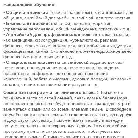
Направления обучения:
•
Общий английский
включает такие темы, как английский для
общения, английский для учебы, английский для путешествия.
•
Бизнес-английский:
финансы, продажи, маркетинг,
управление персоналом, общий менеджмент, логистика и т. д.
•
Английский для профессионалов
включает такие сферы,
как: медицина, юриспруденция, журналистика, реклама,
финансы, страхование, инженерия, автомобильная индустрия,
фармацевтика, химия, биотехнологии, железнодорожное дело,
финансовые торги, авиация и т. д.:
•
Специальные навыки на английском:
ведение деловой
переписки, проведение встреч, переговоров, проведение
презентаций, неформальное общение, посещение
конференций, работа с числами, деловые поездки, написание
отчетов, чтение технической литературы и т. д.
Семейные программы английского языка :
Вы можете
приехать вместе со своей семьей, снять дом на берегу моря,
преподаватель из школы будет приезжать к вам каждое утро и
заниматься с вами или со всеми членами семьи. В свободное
от учебы время школа поможет спланировать вашу культурную
и досуговую программу. Поможет взять машину в аренду и
попутешествовать по прекрасному Девону. Такую семейную
программу нужно планировать заранее, чтобы учесть все
пожелания семьи. Стоимость зависит от сезона и размера