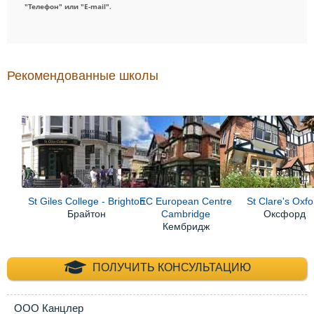
"Телефон" или "E-mail".
Рекомендованные школы
St Giles College - Brighton
EC European Centre
St Clare's Oxfo
Брайтон
Cambridge
Оксфорд
Кембридж
+7 (495) 660-35-
ПОЛУЧИТЬ КОНСУЛЬТАЦИЮ
ООО Канцлер