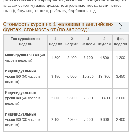
классической музыки, джаза, театральные постановки, кино,
гольф, боулинг, теннис, рыбалку, барбекю и т. д.
Стоимость курса на 1 человека в английских
фунтах, стоимость от (по запросу):
Тип курса/кол-во
1
2
3
4
Доп.
недель
неделя
недели
недели
недели
неделя
Мини-группы SG 40
(40
1.200
2.400
3.600
4.800
1.200
часов в неделю)
Индивидуальные
уроки I50
(50 часов в
3.450
6.900
10.350
13. 800
3.450
неделю)
Индивидуальные
уроки I40
(40 часов в
2.600
5.200
7.800
10.400
2.600
неделю)
Индивидуальные
уроки I30
(30 часов в
2.400
4.800
7.200
9.600
2.400
неделю)