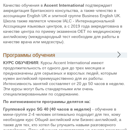
Качество обучения в
Accent International
подтверждает
аккредитация Британского консульства, а также членство в
ассоциации English UK и элитной группе Business English UK.
Школа также является членом IALC - Интернациональной
Ассоциации языковых центров, а с 2019 года аккредитована в
качестве центра по приему экзаменов OET по медицинскому
английскому (международный тест необходим для работы в
качестве врача или медсестры).
Программы обучения
КУРС ОБУЧЕНИЯ:
Курсы Accent International имеют
продолжительность от одного дня до трех месяцев и
предназначены для серьезных и взрослых людей, которым
нужен английский преимущественно для их работы.
Интенсивность занятий составляет от 20 до 50 часов в неделю.
Эти курсы могут быть стандартными или очень
специализированными по содержанию.
По интенсивности программы делятся на:
Групповой курс SG 40 (40 часов в неделю)
- обучение в
мини-группе 2-4 человек оптимально подходит для тех, кому
необходим курс Общий английский или Бизнес-английский, а
также для тех, кто хотел бы улучшить навыки разговорного
английского. План обучения составляется на основе пожеланий