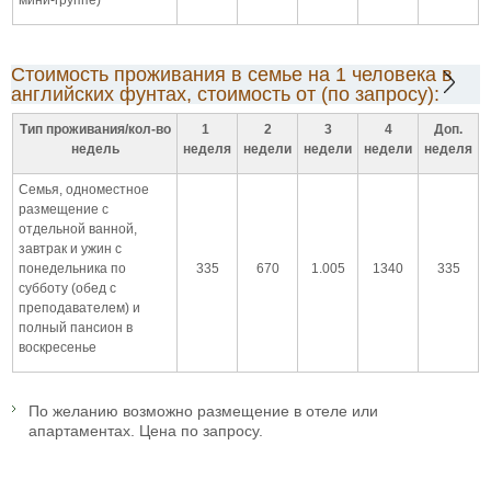
Стоимость проживания в семье на 1 человека в
английских фунтах, стоимость от (по запросу):
Тип проживания/кол-во
1
2
3
4
Доп.
недель
неделя
недели
недели
недели
неделя
Семья, одноместное
размещение с
отдельной ванной,
завтрак и ужин с
понедельника по
335
670
1.005
1340
335
субботу (обед с
преподавателем) и
полный пансион в
воскресенье
По желанию возможно размещение в отеле или
апартаментах. Цена по запросу.