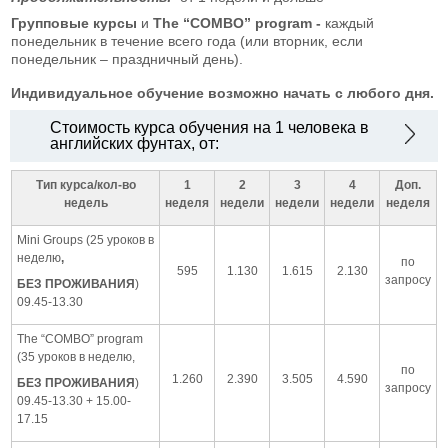
Групповые курсы
и
The “
COMBO”
program -
каждый
понедельник в течение всего года (или вторник, если
понедельник – праздничный день).
Индивидуальное обучение возможно начать с любого дня.
Стоимость курса обучения на 1 человека в
английских фунтах, от:
Тип курса/кол-во
1
2
3
4
Доп.
недель
неделя
недели
недели
недели
неделя
Mini Groups (25 уроков в
неделю
,
по
595
1.130
1.615
2.130
запросу
БЕЗ ПРОЖИВАНИЯ
)
09.45-13.30
The “COMBO” program
(35 уроков в неделю,
по
1.260
2.390
3.505
4.590
БЕЗ ПРОЖИВАНИЯ
)
запросу
09.45-13.30 + 15.00-
17.15