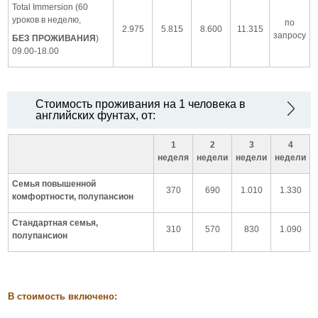
Total Immersion (60
уроков в неделю,
по
2.975
5.815
8.600
11.315
запросу
БЕЗ ПРОЖИВАНИЯ
)
09.00-18.00
Стоимость проживания на 1 человека в
английских фунтах, от:
1
2
3
4
неделя
недели
недели
недели
Семья повышенной
370
690
1.010
1.330
комфортности, полупансион
Стандартная семья,
310
570
830
1.090
полупансион
В стоимость включено: