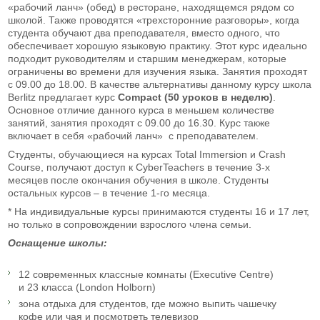
«рабочий ланч» (обед) в ресторане, находящемся рядом со
школой. Также проводятся «трехсторонние разговоры», когда
студента обучают два преподавателя, вместо одного, что
обеспечивает хорошую языковую практику. Этот курс идеально
подходит руководителям и старшим менеджерам, которые
ограничены во времени для изучения языка. Занятия проходят
с 09.00 до 18.00. В качестве альтернативы данному курсу школа
Berlitz предлагает курс
Compact
(50 уроков в неделю)
.
Основное отличие данного курса в меньшем количестве
занятий, занятия проходят с 09.00 до 16.30. Курс также
включает в себя «рабочий ланч» с преподавателем.
Студенты, обучающиеся на курсах Total Immersion и Crash
Course, получают доступ к CyberTeachers в течение 3-х
месяцев после окончания обучения в школе. Студенты
остальных курсов – в течение 1-го месяца.
* На индивидуальные курсы принимаются студенты 16 и 17 лет,
но только в сопровождении взрослого члена семьи.
Оснащение школы:
12 современных классные комнаты (Executive Centre)
и 23 класса (London Holborn)
зона отдыха для студентов, где можно выпить чашечку
кофе или чая и посмотреть телевизор