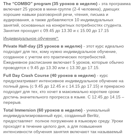
The
“
COMBO
”
program
(35 уроков в неделю) -
эта программа
включает 25 уроков в мини-группе (2-4 человека), дающих
хорошие навыки разговорной речи, чтения, письма и
аудирования, а также добавляются 10 индивидуальных
занятий, основанных на конкретных потребностях студента.
Занятия проходят с 09.45 до 13.30 и с 15.00 до 17.15
Индивидуальное обучение*:
Private
Half-
day
(25 уроков в неделю)
- этот курс идеально
подходит для тех, кому нужно индивидуальное обучение,
созданное с учетом его практических потребностей.
Ежедневное расписание включает 5 уроков, которые обычно
проводятся с 9.45 до 13.30 или с 13.30 до 17.15.
Full
Day
Crash
Course
(40 уроков в неделю)
- курс
предусматривает интенсивное индивидуальное обучение на
полный день (с 9.45 до 12.45 и с 14.15 до 17.15) и прекрасно
подходит для тех, кто хочет в максимально короткие сроки
достичь значительного прогресса в языке. С 12.45 до 14.15 –
перерыв.
Total
Immersion
(60 уроков в неделю)
- уникальный
индивидуализированный курс, созданный Berlitz,
предоставляет полное погружение в языковую среду. Уроки
проходят в течение целого дня, а для повышения
интенсивности обучения занятия включают так называемый