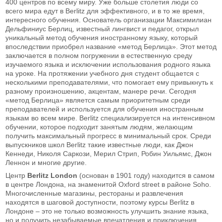
400 центров по всему миру. Уже больше столетия люди со
всего мира едут в Berlitz для эффективного, и в то же время,
интересного обучения. Основатель организации Максимилиан
Дельфиниус Берлиц, известный лингвист и педагог, открыл
уникальный метод обучения иностранному языку, который
впоследствии приобрел название «метод Берлица». Этот метод
заключается в полном погружении в естественную среду
изучаемого языка и исключении использования родного языка
на уроке. На протяжении учебного дня студент общается с
несколькими преподавателями, что помогает ему привыкнуть к
разному произношению, акцентам, манере речи. Сегодня
«метод Берлица» является самым приоритетным среди
преподавателей и используется для обучения иностранным
языкам во всем мире. Berlitz специализируется на интенсивном
обучении, которое подходит занятым людям, желающим
получить максимальный прогресс в минимальный срок. Среди
выпускников школ Berlitz такие известные люди, как Джон
Кеннеди, Николя Саркози, Мерил Стрип, Робин Уильямс, Джон
Леннон и многие другие.
Центр
Berlitz
London
(основан в 1901 году) находится в самом
в центре Лондона, на знаменитой Oxford street в районе Soho.
Многочисленные магазины, рестораны и развлечения
находятся в шаговой доступности, поэтому курсы Berlitz в
Лондоне – это не только возможность улучшить знание языка,
но и получить незабываемые впечатления и приключения,