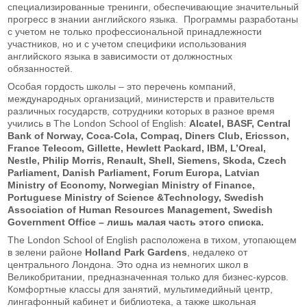
специализированные тренинги, обеспечивающие значительный
прогресс в знании английского языка. Программы разработаны
с учетом не только профессиональной принадлежности
участников, но и с учетом специфики использования
английского языка в зависимости от должностных
обязанностей.
Особая гордость школы – это перечень компаний,
международных организаций, министерств и правительств
различных государств, сотрудники которых в разное время
учились в The London School of English:
Alcatel, BASF, Central
Bank of Norway, Coca-Cola, Compaq, Diners Club, Ericsson,
France Telecom, Gillette, Hewlett Packard, IBM, L’Oreal,
Nestle, Philip Morris, Renault, Shell, Siemens, Skoda, Czech
Parliament, Danish Parliament, Forum Europa, Latvian
Ministry of Economy, Norwegian Ministry of Finance,
Portuguese Ministry of Science &Technology, Swedish
Association of Human Resources Management, Swedish
Government Office –
лишь
малая
часть
этого
списка
.
The London School of English расположена в тихом, утопающем
в зелени районе
Holland
Park
Gardens
, недалеко от
центрального Лондона. Это одна из немногих школ в
Великобритании, предназначенная только для бизнес-курсов.
Комфортные классы для занятий, мультимедийный центр,
лингафонный кабинет и библиотека, а также школьная