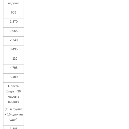
неделю
685
1.370
2.055
2.740
3.435
4.110
4.795
5.480
General
English 30
часов в
неделю
(15 в группе
+ 15 один на
один)
1.805