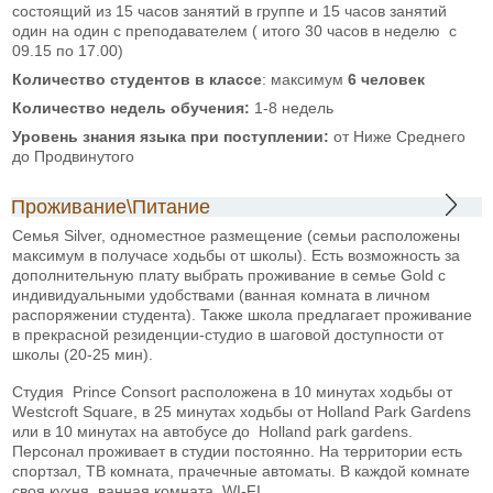
состоящий из 15 часов занятий в группе и 15 часов занятий
один на один с преподавателем ( итого 30 часов в неделю с
09.15 по 17.00)
Количество студентов в классе
: максимум
6 человек
Количество недель обучения:
1-8 недель
Уровень знания языка при
поступлении:
от Ниже Среднего
до Продвинутого
Проживание\Питание
Семья Silver, одноместное размещение (семьи расположены
максимум в получасе ходьбы от школы). Есть возможность за
дополнительную плату выбрать проживание в семье Gold с
индивидуальными удобствами (ванная комната в личном
распоряжении студента). Также школа предлагает проживание
в прекрасной резиденции-студио в шаговой доступности от
школы (20-25 мин).
Студия Prince Consort расположена в 10 минутах ходьбы от
Westcroft Square, в 25 минутах ходьбы от Holland Park Gardens
или в 10 минутах на автобусе до Holland park gardens.
Персонал проживает в студии постоянно. На территории есть
спортзал, ТВ комната, прачечные автоматы. В каждой комнате
своя кухня, ванная комната, WI-FI.