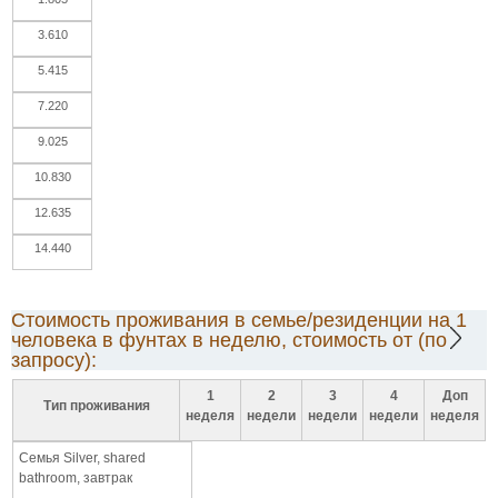
3.610
5.415
7.220
9.025
10.830
12.635
14.440
Стоимость проживания в семье/резиденции на 1
человека в фунтах в неделю, стоимость от (по
запросу):
1
2
3
4
Доп
Тип проживания
неделя
недели
недели
недели
неделя
Семья Silver, shared
bathroom, завтрак