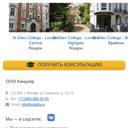
St Giles College - London
St Giles College - London
St Giles College - B
Central
Highgate
Брайтон
Лондон
Лондон
+7 (495) 660-35-
ПОЛУЧИТЬ КОНСУЛЬТАЦИЮ
ООО Канцлер
121309, г. Москва, ул. Барклая, д. 14-23
Тел.:
+7 (495) 660-35-95
Email:
info@estudy.ru
Мы — в соцсетях: