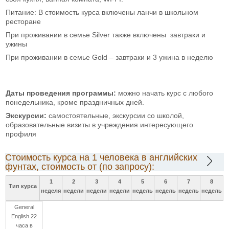
Питание: В стоимость курса включены ланчи в школьном
ресторане
При проживании в семье Silver также включены завтраки и
ужины
При проживании в семье Gold – завтраки и 3 ужина в неделю
Даты проведения программы:
можно начать курс с любого
понедельника, кроме праздничных дней.
Экскурсии:
самостоятельные, экскурсии со школой,
образовательные визиты в учреждения интересующего
профиля
Стоимость курса на 1 человека в английских
фунтах, стоимость от (по запросу):
1
2
3
4
5
6
7
8
Тип курса
неделя
недели
недели
недели
недель
недель
недель
недель
General
English 22
часа в