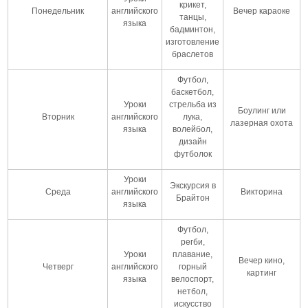
крикет,
Понедельник
английского
Вечер караоке
танцы,
языка
бадминтон,
изготовление
браслетов
Футбол,
баскетбол,
Уроки
стрельба из
Боулинг или
Вторник
английского
лука,
лазерная охота
языка
волейбол,
дизайн
футболок
Уроки
Экскурсия в
Среда
английского
Викторина
Брайтон
языка
Футбол,
регби,
Уроки
плавание,
Вечер кино,
Четверг
английского
горный
картинг
языка
велоспорт,
нетбол,
искусство