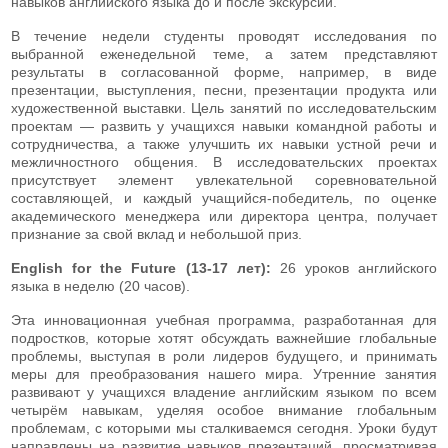
навыков английского языка до и после экскурсий.
В течение недели студенты проводят исследования по
выбранной еженедельной теме, а затем представляют
результаты в согласованной форме, например, в виде
презентации, выступления, песни, презентации продукта или
художественной выставки. Цель занятий по исследовательским
проектам — развить у учащихся навыки командной работы и
сотрудничества, а также улучшить их навыки устной речи и
межличностного общения. В исследовательских проектах
присутствует элемент увлекательной соревновательной
составляющей, и каждый учащийся-победитель, по оценке
академического менеджера или директора центра, получает
признание за свой вклад и небольшой приз.
English for the Future (13-17 лет):
26 уроков английского
языка в неделю (20 часов).
Эта инновационная учебная программа, разработанная для
подростков, которые хотят обсуждать важнейшие глобальные
проблемы, выступая в роли лидеров будущего, и принимать
меры для преобразования нашего мира. Утренние занятия
развивают у учащихся владение английским языком по всем
четырём навыкам, уделяя особое внимание глобальным
проблемам, с которыми мы сталкиваемся сегодня. Уроки будут
направлены на развитие навыков презентаций, просматривая