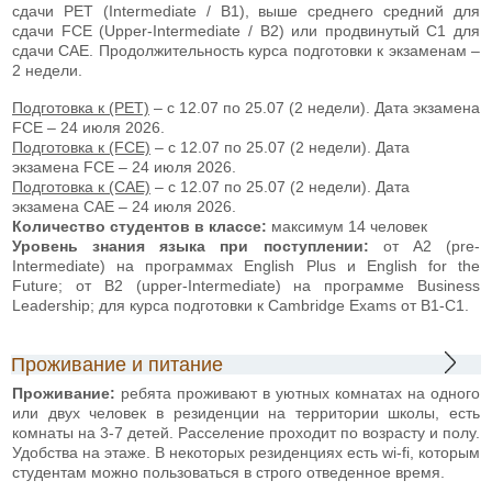
сдачи PET (Intermediate / B1), выше среднего средний для
сдачи FCE (Upper-Intermediate / B2) или продвинутый С1 для
сдачи CAE. Продолжительность курса подготовки к экзаменам –
2 недели.
Подготовка к (PET)
– с 12.07 по 25.07 (2 недели). Дата экзамена
FCE – 24 июля 2026.
Подготовка к (FCE)
– с 12.07 по 25.07 (2 недели). Дата
экзамена FCE – 24 июля 2026.
Подготовка к (CAE)
– с 12.07 по 25.07 (2 недели). Дата
экзамена CAE – 24 июля 2026.
Количество студентов в классе:
максимум 14 человек
Уровень знания языка при поступлении:
от А2 (pre-
Intermediate) на программах English Plus и English for the
Future; от В2 (upper-Intermediate) на программе Business
Leadership; для курса подготовки к Cambridge Exams от В1-С1.
Проживание и питание
Проживание:
ребята проживают в уютных комнатах на одного
или двух человек в резиденции на территории школы, есть
комнаты на 3-7 детей. Расселение проходит по возрасту и полу.
Удобства на этаже. В некоторых резиденциях есть wi-fi, которым
студентам можно пользоваться в строго отведенное время.