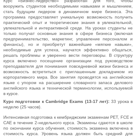
Курс «Бизнес-лидерство» разработан для того, чтобы
вооружить студентов необходимыми навыками и мышлением,
стать будущим лидером в динамичном мире бизнеса. Эта
программа предоставляет уникальную возможность получить
практический опыт и теоретические знания в увлекательной,
увлекательной и интерактивной среде. На уроках студенты не
только получат основные знания в сфере бизнеса (включая
предпринимательство, маркетинг, управление персоналом и
финансы), но и приобретут важнейшие «мягкие навыки»,
необходимые для успеха, научатся эффективно общаться,
решать проблемы и уверенно вести переговоры. В структуру
курса включено посещение организации под руководством
преподавателя для понимания повседневной жизни бизнеса и
возможность встретиться с приглашенным докладчиком из
корпоративного мира. Все занятия проводятся на английском
языке с упором на расширение словарного запаса делового
английского языка и технической терминологии, используемой
в курсе.
Курс подготовки к Cambridge Exams (13-17 лет):
33 урока в
неделю (25 часов).
Интенсивная подготовка к кембриджским экзаменам PET, FCE и
CAE в течение 2-недельного курса. Экзамены сдаются в школе
по окончании курса обучения, стоимость экзамена включена в
стоимость курса. Уровень языка должен быть средний для