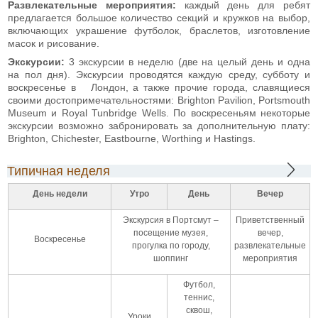
Развлекательные мероприятия:
каждый день для ребят
предлагается большое количество секций и кружков на выбор,
включающих украшение футболок, браслетов, изготовление
масок и рисование.
Экскурсии:
3 экскурсии в неделю (две на целый день и одна
на пол дня). Экскурсии проводятся каждую среду, субботу и
воскресенье в Лондон, а также прочие города, славящиеся
своими достопримечательностями: Brighton Pavilion, Portsmouth
Museum и Royal Tunbridge Wells. По воскресеньям некоторые
экскурсии возможно забронировать за дополнительную плату:
Brighton, Chichester, Eastbourne, Worthing и Hastings.
Типичная неделя
День недели
Утро
День
Вечер
Экскурсия в Портсмут –
Приветственный
посещение музея,
вечер,
Воскресенье
прогулка по городу,
развлекательные
шоппинг
мероприятия
Футбол,
теннис,
сквош,
Уроки