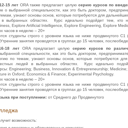
12-15 лет
ORA также предлагает целую
серию
курсов по введ
ие о выбранной специальности, как это быть доктором, предприни
темам, узнают основы основ, которые потребуются для дальнейшег
 в выбранных областях. Курс идеально подойдет тем, кто н
ness, Explore Artificial Intelligence, Explore Engineering, Explore Medi
х часов в неделю ­– 20+
тся студенты строго с уровнем языка не ниже продвинутого С1 (
Утренние занятия проводятся в группах до 15 человек, послеобеде
16-18 лет
ORA предлагает целую
серию курсов по различ
выбранной специальности, как это быть доктором, предпринимате
огию по темам, узнают основы основ, которые потребуются для
естных людей в выбранных областях. Курс идеально подой
ы: Engineering; Business, Innovation & Entrepreneurship; Medicine; La
ature in Oxford; Economics & Finance; Experimental Psychology.
х часов в неделю ­– 20+
тся студенты строго с уровнем языка не ниже продвинутого С1 (
Утренние занятия проводятся в группах до 15 человек, послеобеде
языка
при поступлении:
от Среднего до Продвинутого
лледжа
лучит возможность:
ятия в просторных оборудованных комнатах;