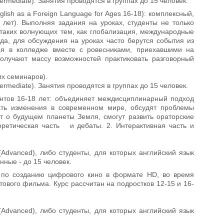
rmediate). Занятия проводятся в группах до 15 человек.
glish as a Foreign Language for Ages 16-18): комплексный,
 лет). Выполняя задания на уроках, студенты не только
 таких волнующих тем, как глобализация, международные
да, для обсуждения на уроках часто берутся события из
я в колледже вместе с ровесниками, приехавшими на
олучают массу возможностей практиковать разговорный
их семинаров).
rmediate). Занятия проводятся в группах до 15 человек.
ентов 16-18 лет: объединяет междисциплинарный подход
дать изменения в современном мире, обсудят проблемы
т о будущем планеты Земля, смогут развить ораторские
оретическая часть и дебаты. 2. Интерактивная часть и
Advanced), либо студенты, для которых английский язык
нные - до 15 человек.
 по созданию цифрового кино в формате HD, во время
тового фильма. Курс рассчитан на подростков 12-15 и 16-
Advanced), либо студенты, для которых английский язык