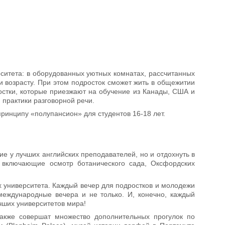
ситета: в оборудованных уютных комнатах, рассчитанных
и возрасту. При этом подросток сможет жить в общежитии
остки, которые приезжают на обучение из Канады, США и
 практики разговорной речи.
принципу «полупансион» для студентов 16-18 лет.
ие у лучших английских преподавателей, но и отдохнуть в
, включающие осмотр ботанического сада, Оксфордских
ах университета. Каждый вечер для подростков и молодежи
международные вечера и не только. И, конечно, каждый
учших университетов мира!
также совершат множество дополнительных прогулок по