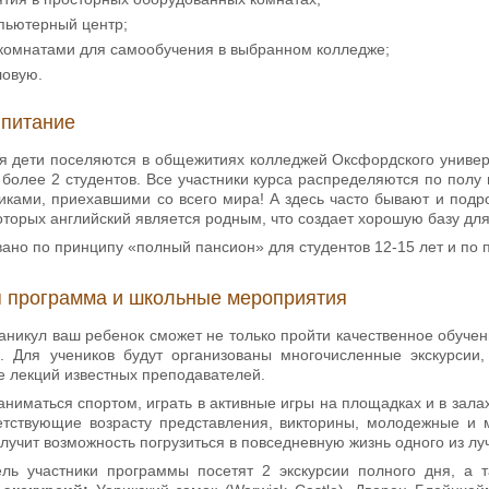
пьютерный центр;
 комнатами для самообучения в выбранном колледже;
ловую.
 питание
я дети поселяются в общежитиях колледжей Оксфордского универ
более 2 студентов. Все участники курса распределяются по полу 
никами, приехавшими со всего мира! А здесь часто бывают и подр
оторых английский является родным, что создает хорошую базу для
ано по принципу «полный пансион» для студентов 12-15 лет и по 
я программа и школьные мероприятия
аникул ваш ребенок сможет не только пройти качественное обучен
. Для учеников будут организованы многочисленные экскурсии
е лекций известных преподавателей.
аниматься спортом, играть в активные игры на площадках и в зал
етствующие возрасту представления, викторины, молодежные и 
олучит возможность погрузиться в повседневную жизнь одного из л
ль участники программы посетят 2 экскурсии полного дня, а 