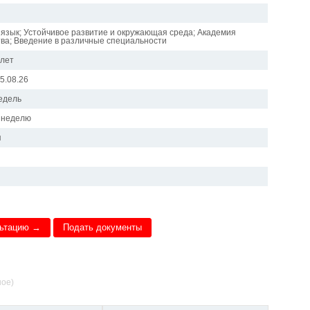
 язык; Устойчивое развитие и окружающая среда; Академия
тва; Введение в различные специальности
 лет
15.08.26
недель
в неделю
я
льтацию →
Подать документы
ное)