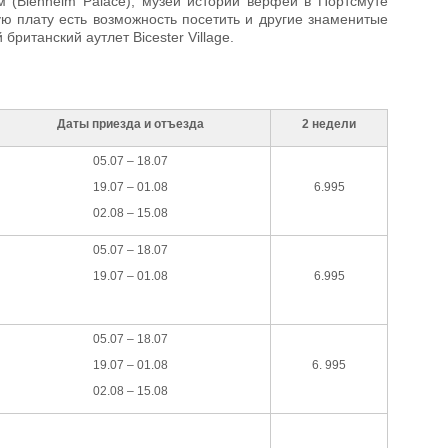
м (Blenheim Palace), музей истории верфей в Портсмуте
ную плату есть возможность посетить и другие знаменитые
ританский аутлет Bicester Village.
Даты приезда и отъезда
2 недели
05.07 – 18.07
19.07 – 01.08
6.995
02.08 – 15.08
05.07 – 18.07
19.07 – 01.08
6.995
05.07 – 18.07
19.07 – 01.08
6. 995
02.08 – 15.08