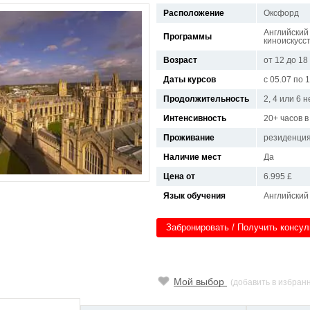
Расположение
Оксфорд
Английский
Программы
киноискусс
Возраст
от 12 до 18
Даты курсов
с 05.07 по 
Продолжительность
2, 4 или 6 
Интенсивность
20+ часов 
Проживание
резиденци
Наличие мест
Да
Цена от
6.995 £
Язык обучения
Английский
Забронировать / Получить консу
Мой выбор
(добавить в избран