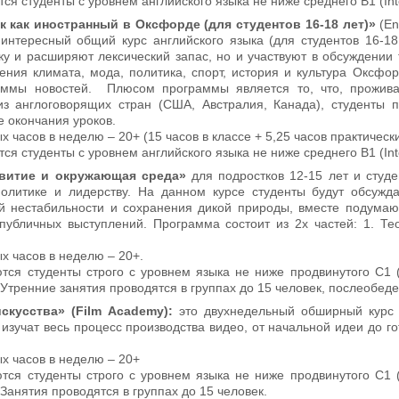
ся студенты с уровнем английского языка не ниже cреднего В1 (Inte
к как иностранный в Оксфорде (для студентов 16-18 лет)»
(En
интересный общий курс английского языка (для студентов 16-18
ку и расширяют лексический запас, но и участвуют в обсуждении
ения климата, мода, политика, спорт, история и культура Оксфор
аммы новостей. Плюсом программы является то, что, прожива
 англоговорящих стран (США, Австралия, Канада), студенты п
е окончания уроков.
 часов в неделю ­– 20+ (15 часов в классе + 5,25 часов практическ
ся студенты с уровнем английского языка не ниже среднего В1 (Inte
звитие и окружающая среда»
для подростков 12-15 лет и студ
политике и лидерству. На данном курсе студенты будут обсуж
й нестабильности и сохранения дикой природы, вместе подумаю
публичных выступлений. Программа состоит из 2х частей: 1. Те
х часов в неделю ­– 20+.
тся студенты строго с уровнем языка не ниже продвинутого С1 (
Утренние занятия проводятся в группах до 15 человек, послеобеде
скусства» (Film Academy):
это двухнедельный обширный курс
 изучат весь процесс производства видео, от начальной идеи до го
х часов в неделю ­– 20+
тся студенты строго с уровнем языка не ниже продвинутого С1 (
Занятия проводятся в группах до 15 человек.