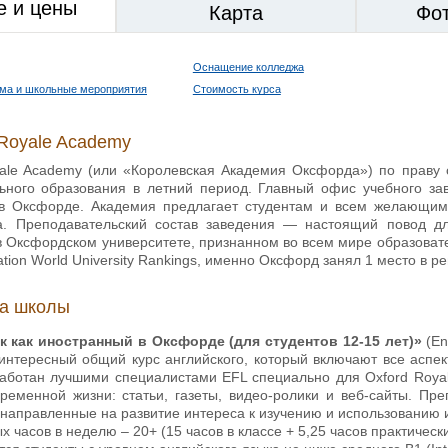
е и цены
Карта
Фо
Оснащение колледжа
ма и школьные мероприятия
Стоимость курса
Royale Academy
ale Academy (или «Королевская Академия Оксфорда») по праву 
ьного образования в летний период. Главный офис учебного за
 в Оксфорде. Академия предлагает студентам и всем желающим
а. Преподавательский состав заведения — настоящий повод дл
 Оксфордском университете, признанном во всем мире образовате
ation World University Rankings, именно Оксфорд занял 1 место в 
ка школы
к как иностранный в Оксфорде (для студентов 12-15 лет)»
(En
нтересный общий курс английского, который включают все аспекты
работан лучшими специалистами EFL специально для Oxford Roya
ременной жизни: статьи, газеты, видео-ролики и веб-сайты. П
 направленные на развитие интереса к изучению и использованию 
 часов в неделю ­– 20+ (15 часов в классе + 5,25 часов практическ