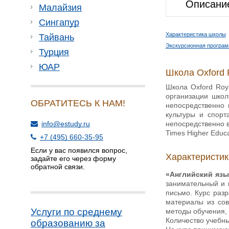
Описани
Малайзия
Сингапур
Характеристика школы
Тайвань
Экскурсионная програм
Турция
ЮАР
Школа Oxford 
Школа Oxford Roy
организации школ
ОБРАТИТЕСЬ К НАМ!
непосредственно
культуры и спорт
непосредственно в
info@estudy.ru
Times Higher Educ
+7 (495) 660-35-95
Если у вас появился вопрос,
Характеристи
задайте его через форму
обратной связи.
«Английский язы
занимательный и и
письмо. Курс раз
материалы из сов
Услуги по среднему
методы обучения,
Количество учебных
образованию за