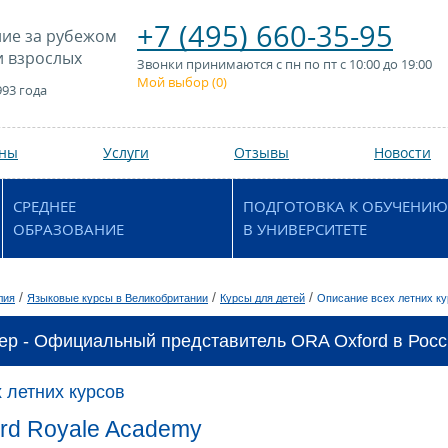
+7 (495) 660-35-95
ие за рубежом
и взрослых
Звонки принимаются с пн по пт с 10:00 до 19:00
Мой выбор (
0
)
993 года
аны
Услуги
Отзывы
Новости
СРЕДНЕЕ
ПОДГОТОВКА К ОБУЧЕНИЮ
ОБРАЗОВАНИЕ
В УНИВЕРСИТЕТЕ
/
/
/
лия
Языковые курсы в Великобритании
Курсы для детей
Описание всех летних к
ер - Официальный представитель ORA Oxford в Росс
 летних курсов
rd Royale Academy