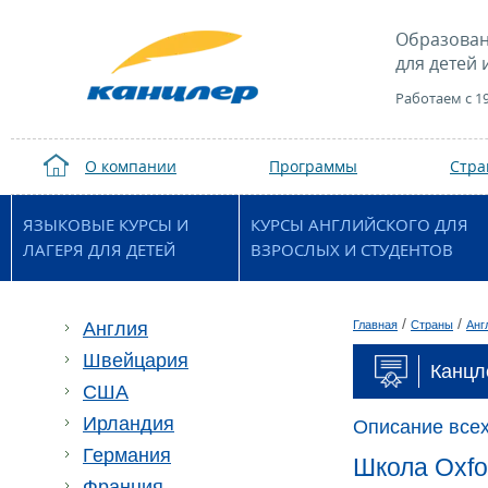
Образован
для детей 
Работаем с 1
О компании
Программы
Стр
ЯЗЫКОВЫЕ КУРСЫ И
КУРСЫ АНГЛИЙСКОГО ДЛЯ
ЛАГЕРЯ ДЛЯ ДЕТЕЙ
ВЗРОСЛЫХ И СТУДЕНТОВ
/
/
Англия
Главная
Страны
Анг
Швейцария
Канцл
США
Ирландия
Описание всех
Германия
Школа Oxfo
Франция