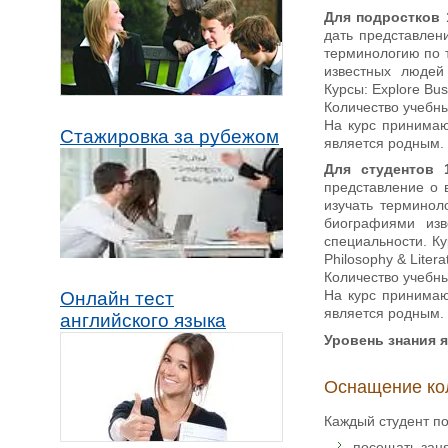
Для подростков 
дать представлен
терминологию по 
известных людей
Курсы: Explore Busi
Количество учебны
На курс принимаю
Стажировка за рубежом
является родным. 
Для студентов 
представление о 
изучать терминол
биографиями изв
специальности. Курс
Philosophy & Liter
Количество учебны
На курс принимаю
Онлайн тест
является родным. 
английского языка
Уровень знания 
Оснащение ко
Каждый студент по
посещать зан