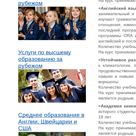
На курс принимают
рубежом
«Английский язы
занимательный и 
изучают граммати
отношения, измен
последней прогр
программы ORA из
английский и посл
Количество учебных
Услуги по высшему
На курс принимают
образованию за
«Устойчивое ра
рубежом
к климатологии, 
продовольственно
навыки и навыки 
воркшопы.
Количество учебны
На курс принимаю
является родным. 
«Академия кинои
которого студенты
Среднее образование в
18 лет.
Англии, Швейцарии и
Количество учебны
США
На курс принимаю
является родным. 