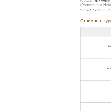
городу.
Примеры 
(Portsmouth's His
города и достопри
Стоимость курс
Ан
Ус