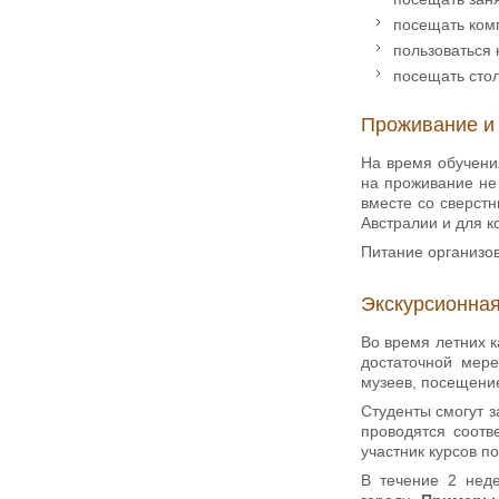
посещать ком
пользоваться
посещать сто
Проживание и
На время обучени
на проживание не 
вместе со сверст
Австралии и для к
Питание организов
Экскурсионна
Во время летних к
достаточной мере
музеев, посещени
Студенты смогут з
проводятся соотв
участник курсов п
В течение 2 неде