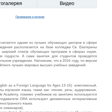
тогалерея
Видео
Проживание и питание
считается одним из лучших обучающих центров в сфере
ведения располагается на базе колледжа Св. Екатерины
 широкий спектр обучающих программ в сферах науки,
я гордости. А сами занятия для студентов проводятся
льном учреждении. Напомним, что в 2016 году, по версии
рейтинге лучших мировых высших учебных заведений.
glish as a Foreign Language for Ages 13-15): комплексный,
 изучения языка, такие как: чтение, речь, аудирование,
le Academy, помимо учебников на занятиях используются
реподаватели ORA используют динамичные интерактивные
иностранного языка.
их семинаров).