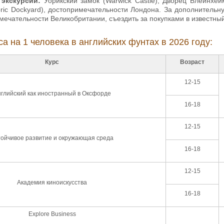
экскурсий:
Уорикский замок (Warwick Castle), Дворец Блейнхей
toric Dockyard), достопримечательности Лондона. За дополнитель
мечательности Великобритании, съездить за покупками в известный б
а на 1 человека в английских фунтах в 2026 году:
Курс
Возраст
12-15
глийский как иностранный в Оксфорде
16-18
12-15
тойчивое развитие и окружающая среда
16-18
12-15
Академия киноискусства
16-18
Explore Business