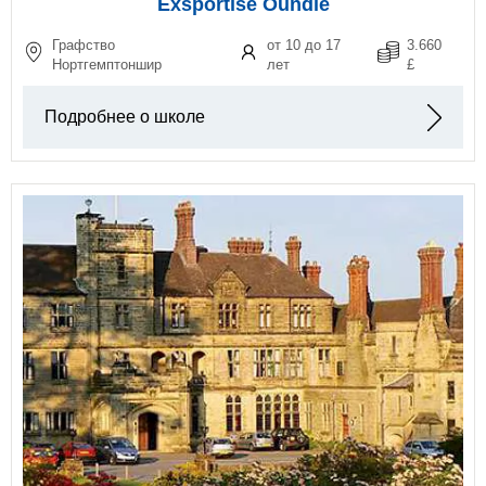
Exsportise Oundle
Графство
от 10 до 17
3.660
Нортгемптоншир
лет
£
Подробнее о школе