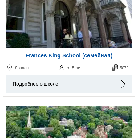
Frances King School (семейная)
Лондон
от 5 лет
507£
Подробнее о школе