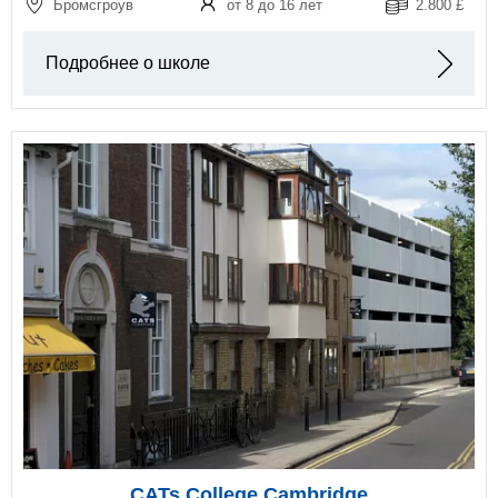
Бромсгроув
от 8 до 16 лет
2.800 £
Подробнее о школе
CATs College Cambridge