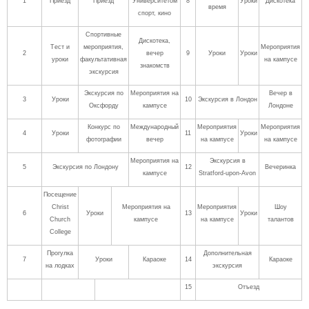
1
Приезд
Приезд
Университетом
8
Уроки
Дискотека
время
спорт, кино
Спортивные
Дискотека,
Тест и
мероприятия,
Мероприятия
2
вечер
9
Уроки
Уроки
уроки
факультативная
на кампусе
знакомств
экскурсия
Экскурсия по
Мероприятия на
Вечер в
3
Уроки
10
Экскурсия в Лондон
Оксфорду
кампусе
Лондоне
Конкурс по
Международный
Мероприятия
Мероприятия
4
Уроки
11
Уроки
фотографии
вечер
на кампусе
на кампусе
Мероприятия на
Экскурсия в
5
Экскурсия по Лондону
12
Вечеринка
кампусе
Stratford-upon-Avon
Посещение
Christ
Мероприятия на
Мероприятия
Шоу
6
Уроки
13
Уроки
Church
кампусе
на кампусе
талантов
College
Прогулка
Дополнительная
7
Уроки
Караоке
14
Караоке
на лодках
экскурсия
15
Отъезд