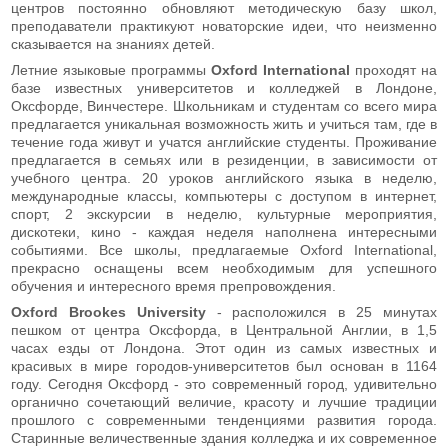
центров постоянно обновляют методическую базу школ,
преподаватели практикуют новаторские идеи, что неизменно
сказывается на знаниях детей.
Летние языковые программы
Oxford International
проходят на
базе известных университетов и колледжей в Лондоне,
Оксфорде, Винчестере. Школьникам и студентам со всего мира
предлагается уникальная возможность жить и учиться там, где в
течение года живут и учатся английские студенты. Проживание
предлагается в семьях или в резиденции, в зависимости от
учебного центра. 20 уроков английского языка в неделю,
международные классы, компьютеры с доступом в интернет,
спорт, 2 экскурсии в неделю, культурные мероприятия,
дискотеки, кино - каждая неделя наполнена интересными
событиями. Все школы, предлагаемые Oxford International,
прекрасно оснащены всем необходимым для успешного
обучения и интересного время препровождения.
Oxford
Brookes
University
- расположился в 25 минутах
пешком от центра Оксфорда, в Центральной Англии, в 1,5
часах езды от Лондона. Этот один из самых известных и
красивых в мире городов-университетов был основан в 1164
году. Сегодня Оксфорд - это современный город, удивительно
органично сочетающий величие, красоту и лучшие традиции
прошлого с современными тенденциями развития города.
Старинные величественные здания колледжа и их современное