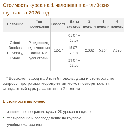
Стоимость курса на 1 человека в английских
фунтах на 2026 год:
Тип
Даты
2
4
6
Название
Возраст
проживания
заездов*
недели
недели
недель
01.07 –
15.07
Oxford
Резиденция,
Brookes
одноместные
15.07 –
12-17
2.632
5.264
7.896
University,
комнаты с
29.07
Oxford
удобствами
29.07 –
12.08
* Возможен заезд на 3 или 5 недель, даты и стоимость по
запросу, программа мероприятий может повторяться, т.к.
стандартный курс рассчитан на 2 недели.
В стоимость включено:
занятия по программе курса: 20 уроков в неделю
тестирование и распределение по группам
учебные материалы