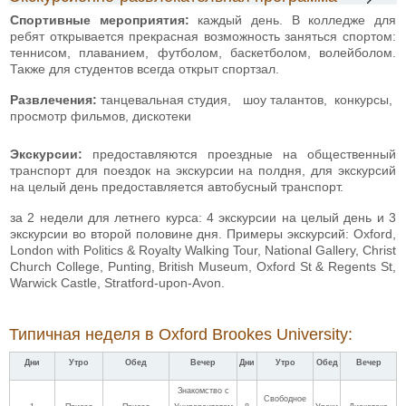
Спортивные мероприятия:
каждый день. В колледже для
ребят открывается прекрасная возможность заняться спортом:
теннисом, плаванием, футболом, баскетболом, волейболом.
Также для студентов всегда открыт спортзал.
Развлечения:
танцевальная студия,
шоу талантов, конкурсы,
просмотр фильмов, дискотеки
Экскурсии:
предоставляются проездные на общественный
транспорт для поездок на экскурсии на полдня, для экскурсий
на целый день предоставляется автобусный транспорт.
за 2 недели для летнего курса: 4 экскурсии на целый день и 3
экскурсии во второй половине дня. Примеры экскурсий: Oxford,
London with Politics & Royalty Walking Tour, National Gallery, Christ
Church College, Punting, British Museum, Oxford St & Regents St,
Warwick Castle, Stratford-upon-Avon.
Типичная неделя в Oxford Brookes University:
Дни
Утро
Обед
Вечер
Дни
Утро
Обед
Вечер
Знакомство с
Свободное