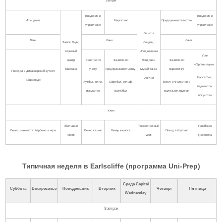
Завтрак
Введение в
Введение в
Игры дома
Маркетинг
Предпринимательство
управление
управление
Визит в
Ланч
Ланч
Ланч
Замок Лидс,
Лондон,
торговый
«Подземелья
Урок
центр
Занятие по
Занятие по
Лондона»,
Занятие по
«Организации».
Bluewater
учету.
предпринимательству.
Музей банка
маркетингу.
Поездка в дизайнерский аутлет
Баскетбол,
Англии
«Эшфорд»
Футбол, пляж,
Софтбол, гольф,
Визит в Фолкстон в
бадминтон,
искусство
волейбол
маленьких группах
искусство
Ужин
«Большие
Торжественный
Гавайская
Вечер знакомств: барбекю и игры
Вечер казино
Вечер караоке
Поход в боулинг
гонки»
ужин
дискотека
Типичная неделя в Earlscliffe (программа Uni-Prep)
Среда
Capital
Суббота
Воскресенье
Понедельник
Вторник
Четверг
Пятница
Wednesday
Завтрак