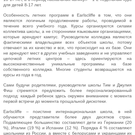
для детей 8-17 лет.
Особенность летних программ в Earlscliffe в том, что они
являются логичным продолжением работы, проводимой в
течение всего учебного года. Курсы организуются силами
коллектива школы, а не сторонними языковыми организациями,
которые арендуют кампус. Руководители колледжа являются
фактическими владельцами всех объектов школы, потому
отвечают за их качество и все, что происходит на их базе. Они
не арендуют мест в других учебных заведениях и не управляют
цепочкой летних центров – здесь ориентируются на
высококачественные уникальные программы на базе
собственного колледжа. Многие студенты возвращаются на
курсы из года в год.
Сами будучи родителями, руководители школы Тим и Джулия
Фиш стремятся предложить более персонализированный
подход: каждый ребенок здесь окружен вниманием с момента
первой встречи до момента прощальной дискотеки.
Earlscliffe – поистине интернациональная школа, в ней
обучаются представители более двух десятков стран.
Подавляющее большинство составляют дети из Германии (20
%), Италии (19 %) и Испании (12 %). Порядка 4 % составляют
школьники из России, а вместе с белорусами и украинцами их