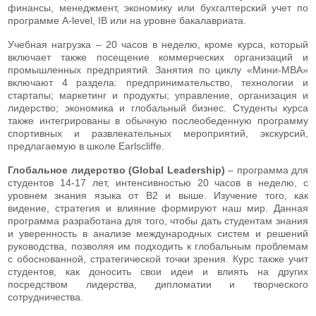
финансы, менеджмент, экономику или бухгалтерский учет по
программе A-level, IB или на уровне бакалавриата.
Учебная нагрузка – 20 часов в неделю, кроме курса, который
включает также посещение коммерческих организаций и
промышленных предприятий. Занятия по циклу «Мини-МВА»
включают 4 раздела: предпринимательство, технологии и
стартапы; маркетинг и продукты; управление, организация и
лидерство; экономика и глобальный бизнес. Студенты курса
также интегрированы в обычную послеобеденную программу
спортивных и развлекательных мероприятий, экскурсий,
предлагаемую в школе Earlscliffe.
Глобальное лидерство (Global Leadership)
– программа для
студентов 14-17 лет, интенсивностью 20 часов в неделю, с
уровнем знания языка от В2 и выше. Изучение того, как
видение, стратегия и влияние формируют наш мир. Данная
программа разработана для того, чтобы дать студентам знания
и уверенность в анализе международных систем и решений
руководства, позволяя им подходить к глобальным проблемам
с обоснованной, стратегической точки зрения. Курс также учит
студентов, как доносить свои идеи и влиять на других
посредством лидерства, дипломатии и творческого
сотрудничества.