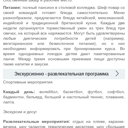
Питание:
полный пансион в столовой колледжа. Шеф-повар со
своей командой готовят блюда самостоятельно. Меню
разнообразное, предлагаются блюда китайской, мексиканской,
индийской и традиционной британской кухни. Каждые две
недели организуется торжественный ужин из трех блюд при
свечах, на который все наряжаются. Могут быть удовлетворены
любые диетические потребности детей (например,
вегетарианское или безмолочное питание), но о них
необходимо информировать при бронировании курса. Во
время однодневных поездок детям дают пакетированные
ланчи. Между тремя основными приемами пищи доступны
также напитки и закуски.
Экскурсионно - развлекательная программа
Спортивные мероприятия
Каждый день:
волейбол, баскетбол, футбол, софтбол,
бадминтон, бильярд, большой и настольный теннис, плавание,
лапта.
Экскурсии и досуг
Развлекательные мероприятия:
отдых на пляже, караоке-
вечера, шоу талантов, тематические дискотеки, шоу «Большие