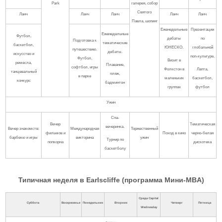
Park
галерея, собор
Святого
Ланч
Ланч
Ланч
Ланч
Ланч
Павла, шопинг
Еженедельные
Презентации
Еженедельные
Футбол,
дебаты
по
Подготовка к
тематические
баскетбол,
ЮНЕСКО.
глобальной
путешествию.
дебаты.
искусство и
поп-культуре.
Футбол,
Визит в
ремесла,
Плавание,
софтбол, игры
Фолкстон в
Лапта,
танцевальный
пляж,
в парке
маленьких
баскетбол,
конкурс
бадминтон
группах
футбол
Ужин
Спа-
Вечер
Тематическая
вечеринка.
Вечер знакомств:
Международная
Торжественный
фильмов и
Поход в кино
черно-белая
барбекю и игры
викторина
ужин
Турнир по
попкорна
дискотека
баскетболу
Типичная неделя в Earlscliffe (программа Мини-MBA)
Среда
Capital
Суббота
Воскресенье
Понедельник
Вторник
Четверг
Пятница
Wednesday