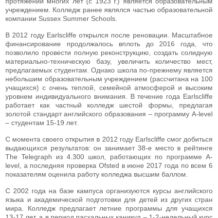
протяжении многих лет (с 1923 г.) является образовательным
учреждением. Колледж ранее являлся частью образовательной
компании Sussex Summer Schools.
В 2012 году Earlscliffe открылся после реновации. Масштабное
финансирование продолжалось вплоть до 2016 года, что
позволило провести полную реконструкцию, создать солидную
материально-техническую базу, увеличить количество мест,
предлагаемых студентам. Однако школа по-прежнему является
небольшим образовательным учреждением (рассчитана на 100
учащихся) с очень теплой, семейной атмосферой и высоким
уровнем индивидуального внимания. В течение года Earlscliffe
работает как частный колледж шестой формы, предлагая
золотой стандарт английского образования – программу A-level
– студентам 15-19 лет.
С момента своего открытия в 2012 году Earlscliffe смог добиться
выдающихся результатов: он занимает 38-е место в рейтинге
The Telegraph из 4.300 школ, работающих по программе A-
level, а последняя проверка Ofsted в июне 2017 года по всем 6
показателям оценила работу колледжа высшим баллом.
С 2002 года на базе кампуса организуются курсы английского
языка и академической подготовки для детей из других стран
мира. Колледж предлагает летние программы для учащихся
13-17 лет, а в период пасхальных каникул – 1-2-недельный курс