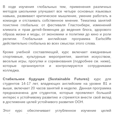
В ходе изучения глобальных тем, применения различных
методов школьники улучшают все четыре основных языковых
навыка, развивают критическое мышление, умение работать в
команде и отстаивать собственное мнение. Тематика занятий
поистине глобальна: от фестиваля Гластонбери, изменений
климата и прав детей-беженцев до ведения блога, здорового
образа жизни и моды, от экономики и политики до кино и роли
религии. Глобальная английская программа Earlscliffe
действительно глобальна во всех смыслах этого слова.
Кроме учебной составляющей, курс включает ежедневные
спортивные, культурные мероприятия, занятия искусством,
веселые игры, прогулки и соревнования (подробнее см. ниже),
которые организуются и контролируются сотрудниками
колледжа.
Стабильное будущее (Sustainable Futures)
: курс для
студентов 14-17 лет, владеющих английским на уровне В1 и
выше, включает 20 часов занятий в неделю. Данная программа
предназначена для студентов, которые проявляют большой
интерес к устойчивому развитию и стремятся внести свой вклад
в достижение целей устойчивого развития ООН.
Этот курс обеспечивает углубленное изучение целей