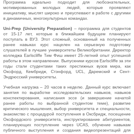
Программа идеально подходит для любознательных,
мотивированных молодых людей, которые проявляют
инициативу, мыслят широко и преуспевают в работе с другими
в динамичных, многокультурных командах.
Uni-Prep (University Preparation)
– программа для студентов
от 15-17 лет, которые в ближайшем будущем планируют
поступать в ВУЗ. Этот сложный, основанный на полученных
ранее навыках курс нацелен на серьезную подготовку
слушателей в лучшие университеты Великобритании. Директор
колледжа Earlscliffe Тим Фиш имеет 25-летний опыт успешной
работы в этом направлении. Выпускники курсов Earlscliffe за эти
годы стали студентами таких престижных вузов мира, как
Оксфорд, Кембридж, Стэнфорд, UCL, Даремский и Сент-
Эндрюсский университеты.
Учебная нагрузка – 20 часов в неделю. Данный курс включает
занятия по выработке исследовательских навыков, навыков
конспектирования, написания эссе (и завершение начатой
ранее работы по выбранной студентом теме), развитие
критического мышления, выбор университета и специальности,
знакомство с процедурой поступления в Оксбридж, посещение
Оксфордского университета, инструктирование абитуриентов,
планирующих поступление через UCAS, обучение навыкам
публичного выступления и создания видеопрезентаций для