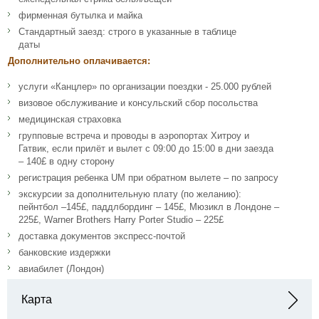
фирменная бутылка и майка
Стандартный заезд: строго в указанные в таблице
даты
Дополнительно оплачивается:
услуги «Канцлер» по организации поездки - 25.000 рублей
визовое обслуживание и консульский сбор посольства
медицинская страховка
групповые встреча и проводы в аэропортах Хитроу и
Гатвик, если прилёт и вылет с 09:00 до 15:00 в дни заезда
– 140£ в одну сторону
регистрация ребенка UM при обратном вылете – по запросу
экскурсии за дополнительную плату (по желанию):
пейнтбол –145£, паддлбординг – 145£, Мюзикл в Лондоне –
225£, Warner Brothers Harry Porter Studio – 225£
доставка документов экспресс-почтой
банковские издержки
авиабилет (Лондон)
Карта