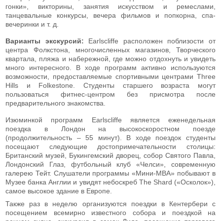
гонки», викторины, занятия искусством и ремеслами,
танцевальные конкурсы, вечера фильмов и попкорна, спа-
вечеринки и т. д.
Варианты экскурсий:
Earlscliffe расположен поблизости от
центра Фолкстона, многочисленных магазинов, Творческого
квартала, пляжа и набережной, где можно отдохнуть и увидеть
много интересного. В ходе программ активно используются
возможности, предоставляемые спортивными центрами Three
Hills и Folkestone. Студенты старшего возраста могут
пользоваться фитнес-центром без присмотра после
предварительного знакомства.
Изюминкой программ Earlscliffe является еженедельная
поездка в Лондон на высокоскоростном поезде
(продолжительность – 55 минут). В ходе поездок студенты
посещают следующие достопримечательности столицы:
Британский музей, Букингемский дворец, собор Святого Павла,
Лондонский Глаз, футбольный клуб «Челси», современную
галерею Тейт. Слушатели программы «Мини-MBA» побывают в
Музее банка Англии и увидят небоскреб The Shard («Осколок»),
самое высокое здание в Европе.
Также раз в неделю организуются поездки в Кентербери с
посещением всемирно известного собора и поездкой на