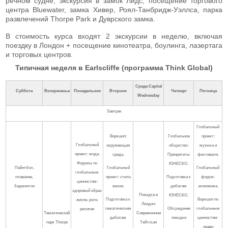
речном судне, экскурсия в замок Лидс, посещение торгового
центра Bluewater, замка Хивер, Роял-Танбридж-Уэллса, парка
развлечений Thorpe Park и Дуврского замка.
В стоимость курса входят 2 экскурсии в неделю, включая
поездку в Лондон + посещение кинотеатра, боулинга, лазертага
и торговых центров.
Типичная неделя в Earlscliffe (программа Think Global)
Среда
Capital
Суббота
Воскресенье
Понедельник
Вторник
Четверг
Пятница
Wednesday
Завтрак
Глобальный
Воркшоп:
Глобальное
проект:
Глобальный
окружающая
общество:
музыка и
проект: мода.
среда.
Приоритеты
фестивали.
Форумы по
ЮНЕСКО.
Пейнтбол,
Глобальный
Глобальный
глобальным
плавание,
проект: стиль
Подготовка к
форум:
ценностям:
бадминтон
жизни.
дебатам
экономика.
здоровый образ
Поездка в
ЮНЕСКО.
Подготовка к
Воркшоп по
жизни, роль
Лондон:
тематическим
Обсуждение
глобальным
религии
Тематический
Современная
дебатам
поездки
ценностям:
парк Thorpe
Тейтская
право