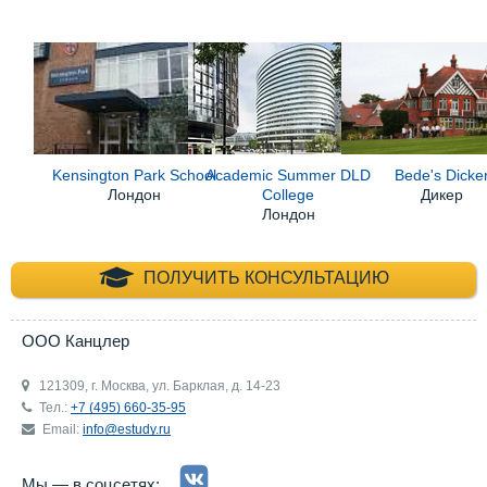
Kensington Park School
Academic Summer DLD
Bede's Dicke
Лондон
College
Дикер
Лондон
+7 (495) 660-35-
ПОЛУЧИТЬ КОНСУЛЬТАЦИЮ
ООО Канцлер
121309, г. Москва, ул. Барклая, д. 14-23
Тел.:
+7 (495) 660-35-95
Email:
info@estudy.ru
Мы — в соцсетях: