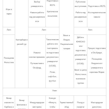
Подготовка к
Выбор
Публичное
IELTS.
университета.
выступление.
Подготовка к IELTS.
Игры в
Критическое
Навыки работы
Работа над
Исследовательские
парке
мышление
над расширенным
расширенным
навыки
эссе
эссе
Ланч
Ланч
Ланч
Визит в
Дебаты
Тематические
Кентербери и
Лондон,
ЮНЕСКО
дебаты или
речной тур
Национальная
или
тьюториалы
Процесс подготовки
галерея
подготовке
Навыки
по подготовке
в Оксбридж.
документов в
конспектирования.
документов в
Посещение
Посещение
университет
университет
Фолкстона
Путешествие в
Лондонского
(UCAS).
(UCAS).
Оксфорд
университета
Визит в центр
Пляж,
королевы Марии
Фолкстона в
софтбол,
маленьких
футбол
группах
Ужин
Вечер
Конкурс
Вечер
знакомств:
Международная
«Минута,
Торжественный
Поход в
Маскарадная
фильмов и
барбекю и
викторина
чтобы
обед
лазертаг
дискотека