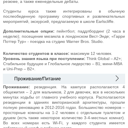
резюме, а также еженедельные дебаты.
Студенты курса также интегрированы в обычную
послеобеденную программу спортивных и развлекательных
мероприятий, экскурсий, предлагаемую в школе Earlscliffe.
Дополнительные опции:
пейнтбол; паддлбординг (2 часа в
неделю); посещение мюзикла в лондонском Вест-Энде; «Гарри
Поттер Тур» - поездка на студию Warner Bros. Studio.
Количество студентов в классе:
максимум 12 человек.
Уровень знания языка при поступлении:
Think Global – A2+;
Стабильное будущее и Глобальное лидерство – В1; мини-MBA
и Uni-Prep – В2+.
Проживание/Питание
Проживание:
резиденция. На кампусе располагаются 4
общежития – 2 для мальчиков, 2 для девочек, все в нескольких
минутах ходьбы от главного учебного корпуса. Располагаются
резиденции в зданиях викторианской архитектуры, прошли
полную реновацию в 2012-2016 годах. Большинство номеров –
просторные комнаты на 1-2 человек с отдельным туалетом и
душем (есть также некоторое количество 3-4-местных комнат).
Во всех номерах есть Wi-Fi, у каждого студента имеется
собственный шкаф и рабочее место.