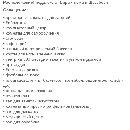
Расположение:
недалеко от Бирмингема и Шрусбери
Оснащение:
• просторные комнаты для занятий
• библиотека
• компьютерный центр
• комнаты для самообучения
• столовая
• кафетерий
• закрытый подогреваемый бассейн
• корты для игры в теннис и сквош
• театр на 300 мест для занятий музыкой и драмой
• арт-студия
• беговая дорожка
• футбольное поле
• площадки для игр (баскетбол, волейбол, бадминтон, гольф и
др.)
• стена для скалолазания
• велосипеды
• зал для занятий искусством
• комната для просмотра фильмов (видеозал)
• зал для дискотек
• медицинский центр
• зал для аэробики