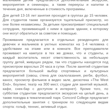
мероприятия и семинары, а также перекусы и напитки в
течение дня, включенные в стоимость программы.
Для детей 13-16 лет занятия проходят в группах до 15 человек.
Для студентов также организуется тщательный присмотр, но
они более независимы. За детьми присматривает специальный
сотрудник, проживающий с ними в одном здании, к которому
они могут обратиться за советом и помощью.
Проживание предлагается в отдельных резиденциях для
девочек и мальчиков в уютных комнатах на 1-4 человека с
удобствами на этаже или в комнате. Все преподаватели
проживают на кампусе в тех же домах, что и студенты, и
каждый воспитатель несет ответственность за небольшую
группу детей, живущих рядом, так что студенты находятся под
присмотром взрослых 24 часа в сутки. После занятий студентам
предлагается большой выбор спортивных и культурных
мероприятий (сквош, стена для скалолазания, регби, футбол,
каноэ; просмотр фильмов в видео зале, дискотека «The West
End», боулинг, театр на 300 мест, студии для занятий музыкой,
кафе, снек-бар с доступом в интернет). Кроме того, по
субботам студентам предлагается экскурсия на целый день, а
также поездка в тематический парк. Concord College предлагает
дополнительные занятия с тренером по следующим видам
спорта: гольф, теннис, активный отдых.