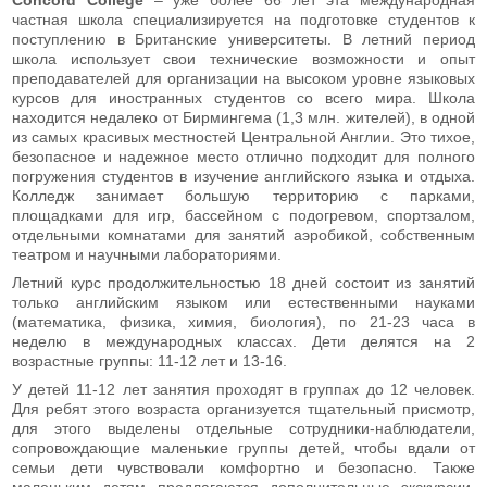
частная школа специализируется на подготовке студентов к
поступлению в Британские университеты. В летний период
школа использует свои технические возможности и опыт
преподавателей для организации на высоком уровне языковых
курсов для иностранных студентов со всего мира. Школа
находится недалеко от Бирмингема (1,3 млн. жителей), в одной
из самых красивых местностей Центральной Англии. Это тихое,
безопасное и надежное место отлично подходит для полного
погружения студентов в изучение английского языка и отдыха.
Колледж занимает большую территорию с парками,
площадками для игр, бассейном с подогревом, спортзалом,
отдельными комнатами для занятий аэробикой, собственным
театром и научными лабораториями.
Летний курс продолжительностью 18 дней состоит из занятий
только английским языком или естественными науками
(математика, физика, химия, биология), по 21-23 часа в
неделю в международных классах. Дети делятся на 2
возрастные группы: 11-12 лет и 13-16.
У детей 11-12 лет занятия проходят в группах до 12 человек.
Для ребят этого возраста организуется тщательный присмотр,
для этого выделены отдельные сотрудники-наблюдатели,
сопровождающие маленькие группы детей, чтобы вдали от
семьи дети чувствовали комфортно и безопасно. Также
маленьким детям предлагаются дополнительные экскурсии,