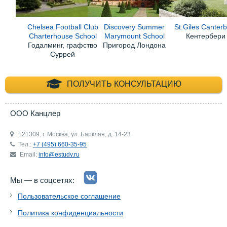
Chelsea Football Club
Discovery Summer
St.Giles Canter
Charterhouse School
Marymount School
Кентербери
Годалминг, графство
Пригород Лондона
Суррей
+7 (495) 660-35-
ПОЛУЧИТЬ КОНСУЛЬТАЦИЮ
ООО Канцлер
121309, г. Москва, ул. Барклая, д. 14-23
Тел.:
+7 (495) 660-35-95
Email:
info@estudy.ru
Мы — в соцсетях:
Пользовательское соглашение
Политика конфиденциальности