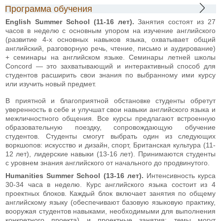
Программа обучения
English Summer School (11-16 лет).
Занятия состоят из 27
часов в неделю с основным упором на изучение английского
(развитие 4-х основных навыков языка, охватывает общий
английский, разговорную речь, чтение, письмо и аудирование)
+ семинары на английском языке. Семинары летней школы
Concord — это захватывающий и интерактивный способ для
студентов расширить свои знания по выбранному ими курсу
или изучить новый предмет.
В приятной и благоприятной обстановке студенты обретут
уверенность в себе и улучшат свои навыки английского языка и
межличностного общения. Все курсы предлагают встроенную
образовательную поездку, сопровождающую обучение
студентов. Студенты смогут выбрать один из следующих
воркшопов: искусство и дизайн, спорт, Британская культура (11-
12 лет), лидерские навыки (13-16 лет). Принимаются студенты
с уровнем знания английского от начального до продвинутого.
Humanities Summer School (13-16 лет).
Интенсивность курса
30-34 часа в неделю. Курс английского языка состоит из 4
проектных блоков. Каждый блок включает занятия по общему
английскому языку (обеспечивают базовую языковую практику,
вооружая студентов навыками, необходимыми для выполнения
конкретного проекта) и проектные занятия: темы могут