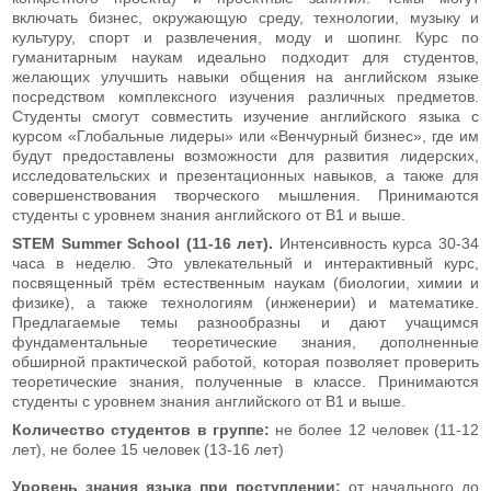
включать бизнес, окружающую среду, технологии, музыку и
культуру, спорт и развлечения, моду и шопинг. Курс по
гуманитарным наукам идеально подходит для студентов,
желающих улучшить навыки общения на английском языке
посредством комплексного изучения различных предметов.
Студенты смогут совместить изучение английского языка с
курсом «Глобальные лидеры» или «Венчурный бизнес», где им
будут предоставлены возможности для развития лидерских,
исследовательских и презентационных навыков, а также для
совершенствования творческого мышления. Принимаются
студенты с уровнем знания английского от В1 и выше.
STEM Summer School (11-16 лет).
Интенсивность курса 30-34
часа в неделю. Это увлекательный и интерактивный курс,
посвященный трём естественным наукам (биологии, химии и
физике), а также технологиям (инженерии) и математике.
Предлагаемые темы разнообразны и дают учащимся
фундаментальные теоретические знания, дополненные
обширной практической работой, которая позволяет проверить
теоретические знания, полученные в классе. Принимаются
студенты с уровнем знания английского от В1 и выше.
Количество студентов в группе:
не более 12 человек (11-12
лет), не более 15 человек (13-16 лет)
Уровень знания языка при поступлении:
от начального до