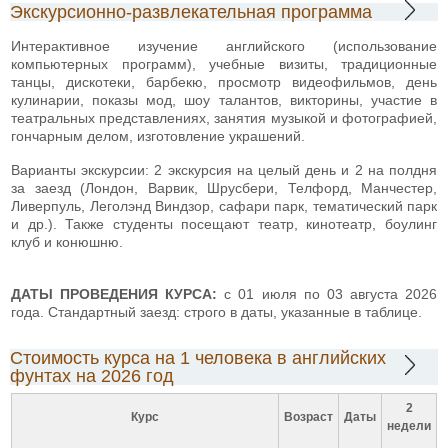
Экскурсионно-развлекательная программа
Интерактивное изучение английского (использование
компьютерных программ), учебные визиты, традиционные
танцы, дискотеки, барбекю, просмотр видеофильмов, день
кулинарии, показы мод, шоу талантов, викторины, участие в
театральных представлениях, занятия музыкой и фотографией,
гончарным делом, изготовление украшений.
Варианты экскурсии: 2 экскурсия на целый день и 2 на полдня
за заезд (Лондон, Варвик, Шрусбери, Телфорд, Манчестер,
Ливерпуль, Леголэнд Виндзор, сафари парк, тематический парк
и др.). Также студенты посещают театр, кинотеатр, боулинг
клуб и конюшню.
ДАТЫ ПРОВЕДЕНИЯ КУРСА:
с 01 июля по 03 августа 2026
года. Стандартный заезд: строго в даты, указанные в таблице.
Стоимость курса на 1 человека в английских
фунтах на 2026 год
2
Курс
Возраст
Даты
недели