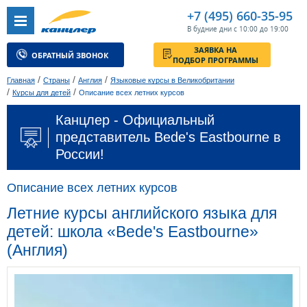
+7 (495) 660-35-95
В будние дни с 10:00 до 19:00
ЗАЯВКА НА
ОБРАТНЫЙ ЗВОНОК
ПОДБОР ПРОГРАММЫ
/
/
/
Главная
Страны
Англия
Языковые курсы в Великобритании
/
/
Курсы для детей
Описание всех летних курсов
Канцлер - Официальный
представитель Bede's Eastbourne в
России!
Описание всех летних курсов
Летние курсы английского языка для
детей: школа «Bede's Eastbourne»
(Англия)