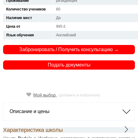
Проживание
резиденция
Количество учеников
60
Наличие мест
Да
Цена от
995 £
Язык обучения
Английский
Забронировать / Получить консультацию →
Подать документы
Мой выбор
(добавить в избранное)
Описание и цены
Характеристика школы
Центр
Bede’s
в Истборне, расположен в живописном месте у