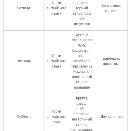
Уроки
плавание,
Вечер кино,
Четверг
английского
горный
картинг
языка
велоспорт,
нетбол,
искусство
Футбол,
стрельба из
лука,
бадминтон,
Уроки
сквош,
Барбекью,
Пятница
английского
волейбол,
дискотека
языка
театральное
искусство,
настольный
теннис,
плавание
Крикет,
сквош,
нетбол,
Уроки
плавание,
Суббота
английского
Шоу талантов
настольный
языка
теннис,
изготовление