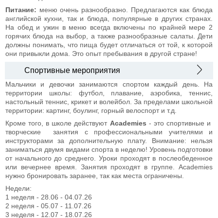
Питание:
меню очень разнообразно. Предлагаются как блюда
английской кухни, так и блюда, популярные в других странах.
На обед и ужин в меню всегда включены по крайней мере 2
горячих блюда на выбор, а также разнообразные салаты. Дети
должны понимать, что пища будет отличаться от той, к которой
они привыкли дома. Это опыт пребывания в другой стране!
Спортивные мероприятия
Мальчики и девочки занимаются спортом каждый день. На
территории школы: футбол, плавание, аэробика, теннис,
настольный теннис, крикет и волейбол. За пределами школьной
территории: картинг, боулинг, горный велоспорт и т.д.
Кроме того, в школе действуют
Academies
- это спортивные и
творческие занятия с профессиональными учителями и
инструкторами за дополнительную плату. Внимание: нельзя
заниматься двумя видами спорта в неделю! Уровень подготовки
от начального до среднего. Уроки проходят в послеобеденное
или вечернее время. Занятия проходят в группе. Academies
нужно бронировать заранее, так как места ограничены.
Недели:
1 неделя - 28.06 - 04.07.26
2 неделя - 05.07 - 11.07.26
3 неделя - 12.07 - 18.07.26