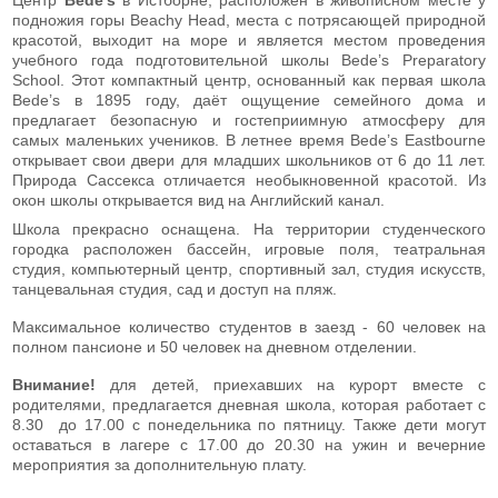
подножия горы Beachy Head, места с потрясающей природной
красотой, выходит на море и является местом проведения
учебного года подготовительной школы Bede’s Preparatory
School. Этот компактный центр, основанный как первая школа
Bede’s в 1895 году, даёт ощущение семейного дома и
предлагает безопасную и гостеприимную атмосферу для
самых маленьких учеников. В летнее время Bede’s Eastbourne
открывает свои двери для младших школьников от 6 до 11 лет.
Природа Сассекса отличается необыкновенной красотой. Из
окон школы открывается вид на Английский канал.
Школа прекрасно оснащена. На территории студенческого
городка расположен бассейн, игровые поля, театральная
студия, компьютерный центр, спортивный зал, студия искусств,
танцевальная студия, сад и доступ на пляж.
Максимальное количество студентов в заезд - 60 человек на
полном пансионе и 50 человек на дневном отделении.
Внимание!
для детей, приехавших на курорт вместе с
родителями, предлагается дневная школа, которая работает с
8.30 до 17.00 с понедельника по пятницу. Также дети могут
оставаться в лагере с 17.00 до 20.30 на ужин и вечерние
мероприятия за дополнительную плату.