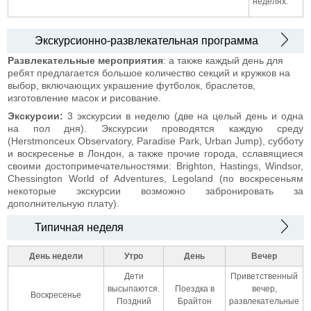
неделях.
Экскурсионно-развлекательная программа
Развлекательные мероприятия
: а также каждый день для
ребят предлагается большое количество секций и кружков на
выбор, включающих украшение футболок, браслетов,
изготовление масок и рисование.
Экскурсии:
3 экскурсии в неделю (две на целый день и одна
на пол дня). Экскурсии проводятся каждую среду
(Herstmonceux Observatory, Paradise Park, Urban Jump), субботу
и воскресенье в Лондон, а также прочие города, cславящиеся
своими достопримечательностями: Brighton, Hastings, Windsor,
Chessington World of Adventures, Legoland (по воскресеньям
некоторые экскурсии возможно забронировать за
дополнительную плату).
Типичная неделя
День недели
Утро
День
Вечер
Дети
Приветственный
высыпаются.
Поездка в
вечер,
Воскресенье
Поздний
Брайтон
развлекательные