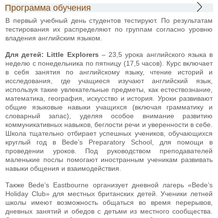
Программа обучения
В первый учебный день студентов тестируют. По результатам
тестирования их распределяют по группам согласно уровню
владения английским языком.
Для детей: Little Explorers
– 23,5 урока английского языка в
неделю с понедельника по пятницу (17,5 часов). Курс включает
в себя занятия по английскому языку, чтение историй и
исследования, где учащиеся изучают английский язык,
используя такие увлекательные предметы, как естествознание,
математика, география, искусство и история. Уроки развивают
общие языковые навыки учащихся (включая грамматику и
словарный запас), уделяя особое внимание развитию
коммуникативных навыков, беглости речи и уверенности в себе.
Школа тщательно отбирает успешных учеников, обучающихся
круглый год в Bede’s Preparatory School, для помощи в
проведении уроков. Под руководством преподавателей
маленькие послы помогают иностранным ученикам развивать
навыки общения и взаимодействия.
Также Bede’s Eastbourne организует дневной лагерь «Bede’s
Holiday Club» для местных британских детей. Ученики летней
школы имеют возможность общаться во время перерывов,
дневных занятий и обедов с детьми из местного сообщества.