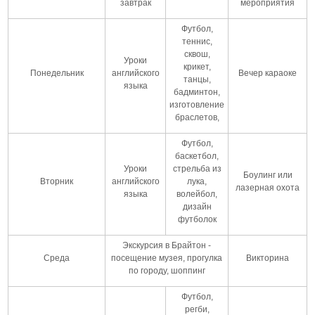
завтрак
мероприятия
Футбол,
теннис,
сквош,
Уроки
крикет,
Понедельник
английского
Вечер караоке
танцы,
языка
бадминтон,
изготовление
браслетов,
Футбол,
баскетбол,
Уроки
стрельба из
Боулинг или
Вторник
английского
лука,
лазерная охота
языка
волейбол,
дизайн
футболок
Экскурсия в Брайтон -
Среда
посещение музея, прогулка
Викторина
по городу, шоппинг
Футбол,
регби,