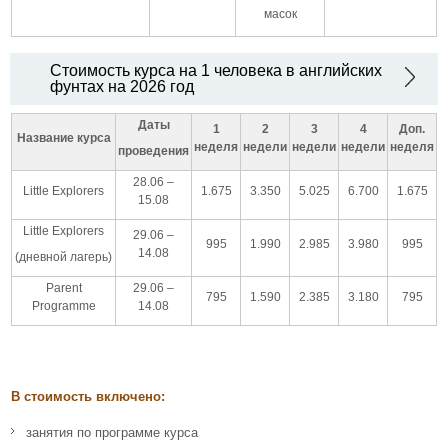
масок
Стоимость курса на 1 человека в английских
фунтах на 2026 год
Даты
1
2
3
4
Доп.
Название курса
неделя
недели
недели
недели
неделя
проведения
28.06 –
Little Explorers
1.675
3.350
5.025
6.700
1.675
15.08
Little Explorers
29.06 –
995
1.990
2.985
3.980
995
14.08
(дневной лагерь)
Parent
29.06 –
795
1.590
2.385
3.180
795
Programme
14.08
В стоимость включено:
занятия по программе курса