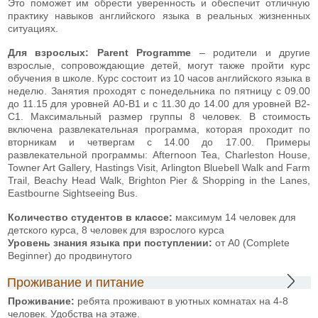
Это поможет им обрести уверенность и обеспечит отличную
практику навыков английского языка в реальных жизненных
ситуациях.
Для взрослых: Parent Programme
– родители и другие
взрослые, сопровождающие детей, могут также пройти курс
обучения в школе. Курс состоит из 10 часов английского языка в
неделю. Занятия проходят с понедельника по пятницу с 09.00
до 11.15 для уровней А0-В1 и с 11.30 до 14.00 для уровней В2-
С1. Максимальный размер группы 8 человек. В стоимость
включена развлекательная программа, которая проходит по
вторникам и четвергам с 14.00 до 17.00. Примеры
развлекательной программы: Afternoon Tea, Charleston House,
Towner Art Gallery, Hastings Visit, Arlington Bluebell Walk and Farm
Trail, Beachy Head Walk, Brighton Pier & Shopping in the Lanes,
Eastbourne Sightseeing Bus.
Количество студентов в классе:
максимум 14 человек для
детского курса, 8 человек для взрослого курса
Уровень знания языка при поступлении:
от А0 (Complete
Beginner) до продвинутого
Проживание и питание
Проживание:
ребята проживают в уютных комнатах на 4-8
человек. Удобства на этаже.