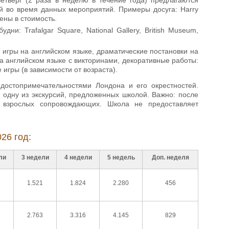
й во время данных мероприятий. Примеры досуга: Harry
чены в стоимость.
и: Trafalgar Square, National Gallery, British Museum,
 игры на английском языке, драматические постановки на
а английском языке с викторинами, декоративные работы:
игры (в зависимости от возраста).
достопримечательностями Лондона и его окрестностей.
 одну из экскурсий, предложенных школой. Важно: после
 взрослых сопровождающих. Школа не предоставляет
26 год:
ли
3 недели
4 недели
5 недель
Доп. неделя
1.521
1.824
2.280
456
2.763
3.316
4.145
829