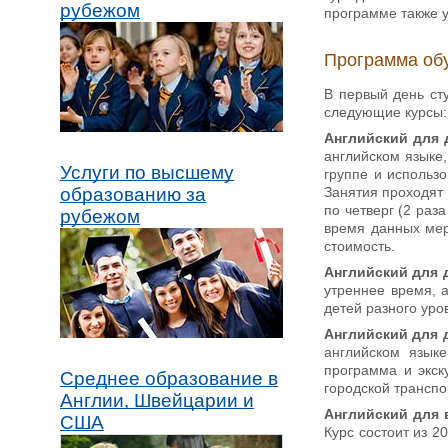
рубежом
программе также 
Программа об
В первый день ст
следующие курсы:
Английский для д
английском языке,
Услуги по высшему
группе и использ
Занятия проходят с
образованию за
по четверг (2 раз
рубежом
время данных меро
стоимость.
Английский для д
утреннее время, а
детей разного уро
Английский для д
английском языке
программа и экск
Среднее образование в
городской транспо
Англии, Швейцарии и
Английский для 
США
Курс состоит из 2