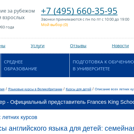
+7 (495) 660-35-95
ие за рубежом
и взрослых
Звонки принимаются с пн по пт с 10:00 до 19:00
Мой выбор (
0
)
993 года
аны
Услуги
Отзывы
Новости
СРЕДНЕЕ
ПОДГОТОВКА К ОБУЧЕНИЮ
ОБРАЗОВАНИЕ
В УНИВЕРСИТЕТЕ
/
/
/
лия
Языковые курсы в Великобритании
Курсы для детей
Описание всех летних к
ер - Официальный представитель Frances King School
 летних курсов
сы английского языка для детей: семейна