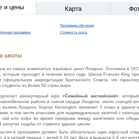
е и цены
Карта
Фо
Программа обучения
тельная программа
Стоимость курса
ка школы
на из самых знаменитых языковых школ Лондона. Основана в 1973
ы, которые проходят в течение всего года. Школа Frances King п
т официальную аккредитацию Британского Совета, что гарантир
 студенты из более 50 стран мира.
длагает каникулярный курс
«Семейный английский»
, которы
енебельном районе в самом сердце Лондона, около станций метро
 музеев Лондона. Корпус Kensington занимает 3 этажа в здании 
ами, в том числе классами для индивидуальных занятий с препод
 чай или кофе во время перерыва между занятиями или обеда.
 минутах ходьбы от главного здания школы.
частия в программе должен быть обязательно один взрослый стар
т, а в летний период – детей 5-16 лет. Дети в возрасте 5-6 лет мо