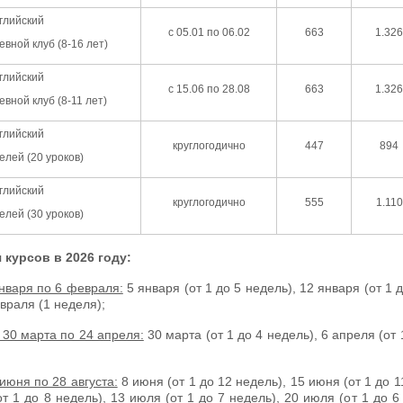
глийский
с 05.01 по 06.02
663
1.326
евной клуб (8-16 лет)
глийский
с 15.06 по 28.08
663
1.326
евной клуб (8-11 лет)
глийский
круглогодично
447
894
елей (20 уроков)
глийский
круглогодично
555
1.110
елей (30 уроков)
курсов в 2026 году:
нваря по 6 февраля:
5 января (от 1 до 5 недель), 12 января (от 1 д
враля (1 неделя);
 30 марта по 24 апреля:
30 марта (от 1 до 4 недель), 6 апреля (от 
июня по 28 августа:
8 июня (от 1 до 12 недель), 15 июня (от 1 до 1
т 1 до 8 недель), 13 июля (от 1 до 7 недель), 20 июля (от 1 до 6 