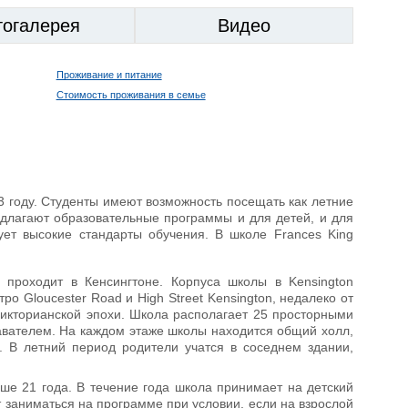
тогалерея
Видео
Проживание и питание
Стоимость проживания в семье
 году. Студенты имеют возможность посещать как летние
редлагают образовательные программы и для детей, и для
ует высокие стандарты обучения. В школе Frances King
й проходит в Кенсингтоне. Корпуса школы в Kensington
 Gloucester Road и High Street Kensington, недалеко от
викторианской эпохи. Школа располагает 25 просторными
авателем. На каждом этаже школы находится общий холл,
 В летний период родители учатся в соседнем здании,
ше 21 года. В течение года школа принимает на детский
гут заниматься на программе при условии, если на взрослой