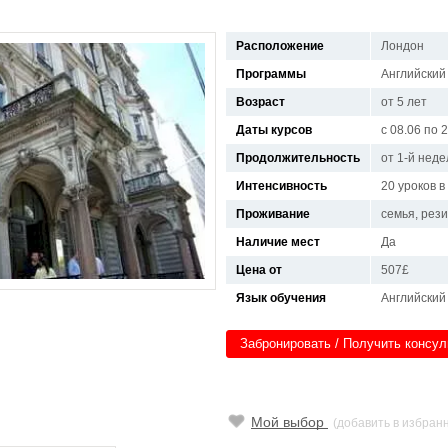
Расположение
Лондон
Программы
Английский 
Возраст
от 5 лет
Даты курсов
с 08.06 по 
Продолжительность
от 1-й неде
Интенсивность
20 уроков 
Проживание
семья, рез
Наличие мест
Да
Цена от
507£
Язык обучения
Английский
Забронировать / Получить консу
Мой выбор
(добавить в избран