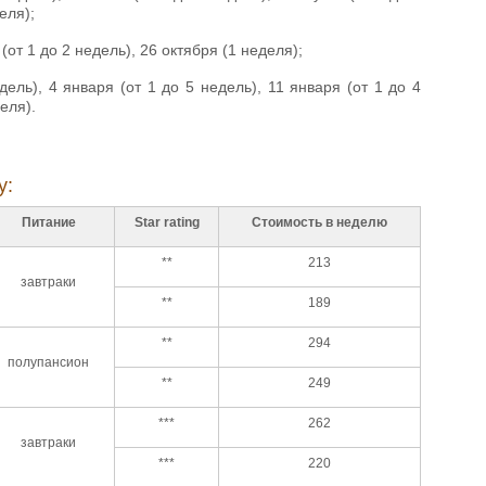
еля);
(от 1 до 2 недель), 26 октября (1 неделя);
дель), 4 января (от 1 до 5 недель), 11 января (от 1 до 4
еля).
у:
Питание
Star rating
Стоимость в неделю
**
213
завтраки
**
189
**
294
полупансион
**
249
***
262
завтраки
***
220