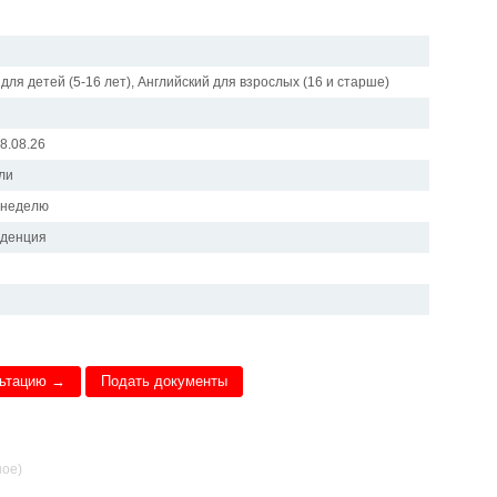
для детей (5-16 лет), Английский для взрослых (16 и старше)
28.08.26
ли
в неделю
иденция
льтацию →
Подать документы
ное)