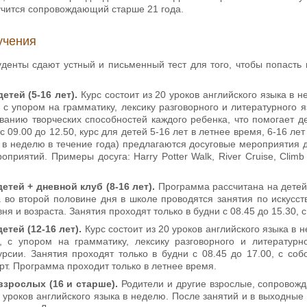
учится сопровождающий старше 21 года.
учения
уденты сдают устный и письменный тест для того, чтобы попасть 
етей (5-16 лет).
Курс состоит из 20 уроков английского языка в
 с упором на грамматику, лексику разговорного и литературного
ованию творческих способностей каждого ребенка, что помогает 
 09.00 до 12.50, курс для детей 5-16 лет в летнее время, 6-16 лет
а в неделю в течение года) предлагаются досуговые мероприятия 
приятий. Примеры досуга: Harry Potter Walk, River Cruise, Cli
етей + дневной клуб (8-16 лет).
Программа рассчитана на детей 
 во второй половине дня в школе проводятся занятия по искусств
вня и возраста. Занятия проходят только в будни с 08.45 до 15.30
етей (12-16 лет).
Курс состоит из 20 уроков английского языка в
, с упором на грамматику, лексику разговорного и литературн
урсии. Занятия проходят только в будни с 08.45 до 17.00, с с
рт. Программа проходит только в летнее время.
взрослых (16 и старше).
Родители и другие взрослые, сопровожд
0 уроков английского языка в неделю. После занятий и в выходны