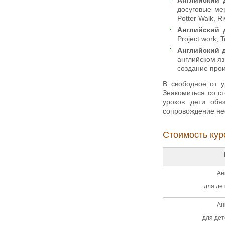
досуговые ме
Potter Walk, 
Английский д
Project work, 
Английский д
английском яз
создание прои
В свободное от у
Знакомиться со с
уроков дети обя
сопровождение не
Стоимость кур
Ан
для дет
Ан
для дет