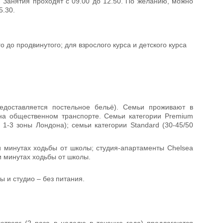
 Занятия проходят с 09.00 до 12.50. По желанию, можно
5.30.
го до продвинутого; для взрослого курса и детского курса
едоставляется постельное бельё). Семьи проживают в
на общественном транспорте. Семьи категории Premium
1-3 зоны Лондона); семьи категории Standard (30-45/50
ти минутах ходьбы от школы; студия-апартаменты Chelsea
ти минутах ходьбы от школы.
ы и студио – без питания.
етверг (2 раза в неделю в течение года) предлагаются