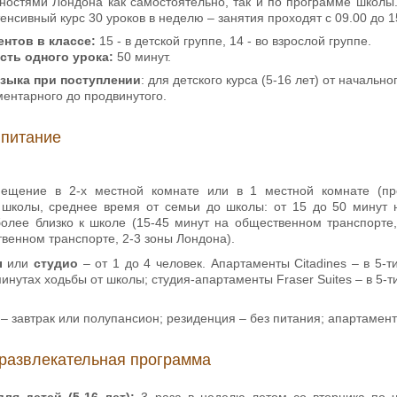
ностями Лондона как самостоятельно, так и по программе школы.
енсивный курс 30 уроков в неделю – занятия проходят с 09.00 до 1
нтов в классе:
15 - в детской группе, 14 - во взрослой группе.
ть одного урока:
50 минут.
языка при поступлении
: для детского курса (5-16 лет) от начально
ементарного до продвинутого.
 питание
мещение в 2-х местной комнате или в 1 местной комнате (пр
 школы, среднее время от семьи до школы: от 15 до 50 минут 
олее близко к школе (15-45 минут на общественном транспорте, 
венном транспорте, 2-3 зоны Лондона).
ы
или
студио
– от 1 до 4 человек. Апартаменты Citadines – в 5-
 минутах ходьбы от школы; студия-апартаменты Fraser Suites – в 5-
– завтрак или полупансион; резиденция – без питания; апартамент
развлекательная программа
ля детей (5-16 лет):
3 раза в неделю летом со вторника по ч