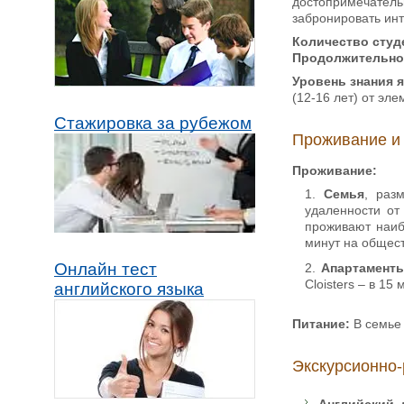
достопримечатель
забронировать инт
Количество студе
Продолжительнос
Уровень знания 
(12-16 лет) от эл
Стажировка за рубежом
Проживание и
Проживание:
Семья
, раз
удаленности от
проживают наиб
минут на общест
Онлайн тест
Апартамент
Cloisters – в 15
английского языка
Питание:
В семье 
Экскурсионно-
Английский д