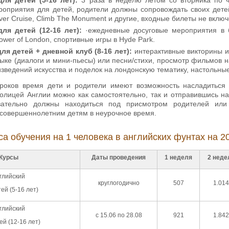
роприятия для детей, родители должны сопровождать своих дете
River Cruise, Climb The Monument и другие, входные билеты не вклю
ля детей (12-16 лет):
·ежедневные досуговые мероприятия в будн
Tower of London, спортивные игры в Hyde Park.
ля детей + дневной клуб (8-16 лет):
интерактивные викторины и
ыке (диалоги и мини-пьесы) или песни/стихи, просмотр фильмов н
зведений искусства и поделок на лондонскую тематику, настольные 
роков время дети и родители имеют возможность насладиться 
толицей Англии можно как самостоятельно, так и отправившись на
зательно должны находиться под присмотром родителей или
совершеннолетним детям в неурочное время.
са обучения на 1 человека в английских фунтах на 20
Курсы
Даты проведения
1 неделя
2 неде
глийский
круглогодично
507
1.014
ей (5-16 лет)
глийский
с 15.06 по 28.08
921
1.842
ей (12-16 лет)