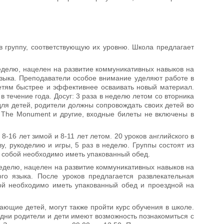
в группу, соответствующую их уровню. Школа предлагает
 неделю, нацелен на развитие коммуникативных навыков на
 языка. Преподаватели особое внимание уделяют работе в
детям быстрее и эффективнее осваивать новый материал.
 в течение года. Досуг: 3 раза в неделю летом со вторника
для детей, родители должны сопровождать своих детей во
mb The Monument и другие, входные билеты не включены в
8-16 лет зимой и 8-11 лет летом. 20 уроков английского в
у, рукоделию и игры, 5 раз в неделю. Группы состоят из
, с собой необходимо иметь упакованный обед.
 неделю, нацелен на развитие коммуникативных навыков на
ого языка. После уроков предлагается развлекательная
обой необходимо иметь упакованный обед и проездной на
ающие детей, могут также пройти курс обучения в школе.
е дни родители и дети имеют возможность познакомиться с