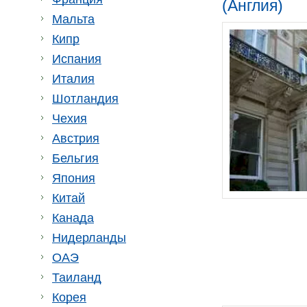
(Англия)
Мальта
Кипр
Испания
Италия
Шотландия
Чехия
Австрия
Бельгия
Япония
Китай
Канада
Нидерланды
ОАЭ
Таиланд
Корея