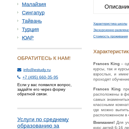
Малайзия
Описани
Сингапур
Тайвань
Характеристика школы
Турция
Экскурсионно-развлека
Стоимость проживания
ЮАР
Характеристи
ОБРАТИТЕСЬ К НАМ!
Frances King
– од
курсы, так и курс
info@estudy.ru
взрослых, и имее
+7 (495) 660-35-95
проходят обучение
Если у вас появился вопрос,
Frances King
пре
задайте его через форму
обратной связи.
расположены в феш
самых знаменитых
классными комнат
где можно выпить
расположенном в 4
Услуги по среднему
Внимание!
Для у
образованию за
курс детей 6-16 ле