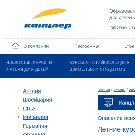
Образован
для детей 
Работаем с 1
О компании
Программы
Стр
ЯЗЫКОВЫЕ КУРСЫ И
КУРСЫ АНГЛИЙСКОГО ДЛЯ
ЛАГЕРЯ ДЛЯ ДЕТЕЙ
ВЗРОСЛЫХ И СТУДЕНТОВ
/
/
Англия
Главная
Страны
Анг
Швейцария
Канцл
США
Ирландия
Описание всех
Германия
Летние кур
Франция