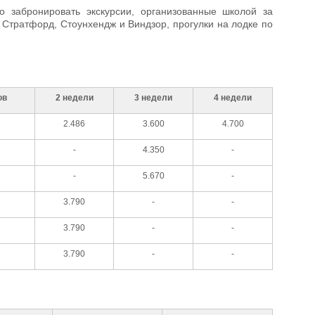
 забронировать экскурсии, организованные школой за
Стратфорд, Стоунхендж и Виндзор, прогулки на лодке по
ов
2 недели
3 недели
4 недели
2.486
3.600
4.700
-
4.350
-
-
5.670
-
3.790
-
-
3.790
-
-
3.790
-
-