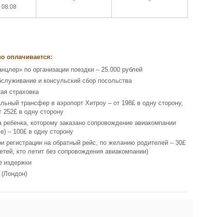
-
-
 08.08
о оплачивается:
анцлер» по организации поездки – 25.000 рублей
бслуживание и консульский сбор посольства
ая страховка
льный трансфер в аэропорт Хитроу – от 198£ в одну сторону,
т 252£ в одну сторону
а ребенка, которому заказано сопровождение авиакомпании
e) – 100£ в одну сторону
и регистрации на обратный рейс, по желанию родителей – 30£
детей, кто летит без сопровождения авиакомпании)
е издержки
 (Лондон)