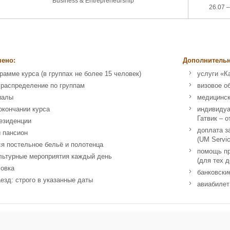
Business & Entrepreneurship
26.07 –
чено:
Дополнительн
рамме курса (в группах не более 15 человек)
услуги «К
 распределение по группам
визовое о
иалы
медицинск
окончании курса
индивидуа
Гатвик – о
езиденции
доплата з
 пансион
(UM Serviс
я постельное бельё и полотенца
помощь пр
льтурные мероприятия каждый день
(для тех 
ховка
банковски
езд: строго в указанные даты
авиабилет
, Oxford 139 Banbury Road Oxford OX2 7AL UK