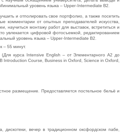
Минимальный уровень языка – Upper-Intermediate В2.
лучшить и отполировать свое портфолио, а также посетить
ные комментарии от опытных преподавателей искусства,
еи, научиться монтажу работ для выставок, встретиться и
кто увлекается цифровой фотосъемкой, редактированием
ьный уровень языка – Upper-Intermediate В2.
к – 55 минут.
(Для курса Intensive English – от Элементарного А2 до
 Introduction Course, Business in Oxford, Science in Oxford,
естное размещение. Предоставляется постельное бельё и
, дискотеки, вечер в традиционном оксфордском пабе,