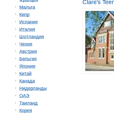
Clare's Te
Мальта
Кипр
Испания
Италия
Шотландия
Чехия
Австрия
Бельгия
Япония
Китай
Канада
Нидерланды
ОАЭ
Таиланд
Корея