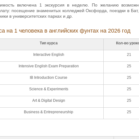
оимость включена 1 экскурсия в неделю. По желанию возможно
лату: посещение знаменитых колледжей Оксфорда, поездки в Бат, 
ники в университетских парках и др.
са на 1 человека в английских фунтах на 2026 год
Тип курса
Кол-во урок
Interactive English
21
Intensive English Exam Preparation
25
IB Introduction Course
25
Science & Experiments
25
Art & Digital Design
25
Business & Entrepreneurship
25