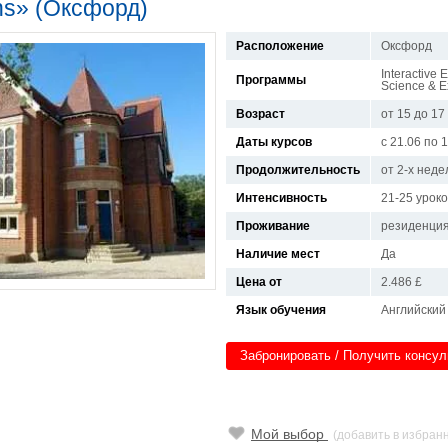
ens» (Оксфорд)
Расположение
Оксфорд
Interactive 
Программы
Science & Ex
Возраст
от 15 до 17
Даты курсов
с 21.06 по 
Продолжительность
от 2-х неде
Интенсивность
21-25 урок
Проживание
резиденци
Наличие мест
Да
Цена от
2.486 £
Язык обучения
Английский
Забронировать / Получить консу
Мой выбор
(добавить в избран