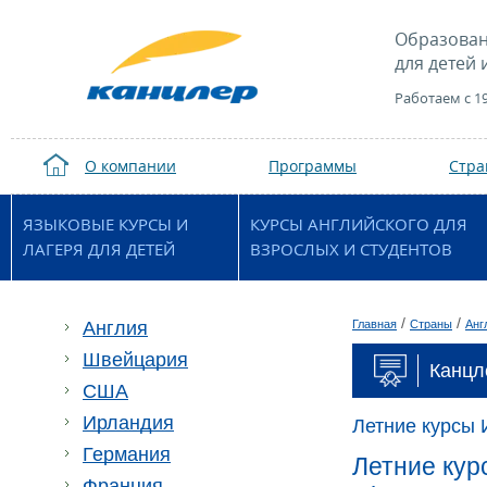
Образован
для детей 
Работаем с 1
О компании
Программы
Стр
ЯЗЫКОВЫЕ КУРСЫ И
КУРСЫ АНГЛИЙСКОГО ДЛЯ
ЛАГЕРЯ ДЛЯ ДЕТЕЙ
ВЗРОСЛЫХ И СТУДЕНТОВ
/
/
Англия
Главная
Страны
Анг
Швейцария
Канцл
США
Ирландия
Летние курсы 
Германия
Летние курс
Франция