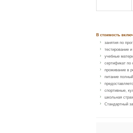
В стоимость вклю
занятия по прог
тестирование и
учебные матер
сертификат по 
проживание в р
питание полный
предоставляетс
спортивные, ку
школьная стра
Стандартный за
Адрес: St. Clare's