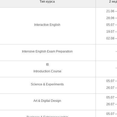
Тип курса
2 не
21.06 –
28.06 –
Interactive English
05.07 –
19.07 –
02.08 –
Intensive English Exam Preparation
-
IB
-
Introduction Course
05.07 –
Science & Experiments
26.07 –
05.07 –
Art & Digital Design
26.07 –
05.07 –