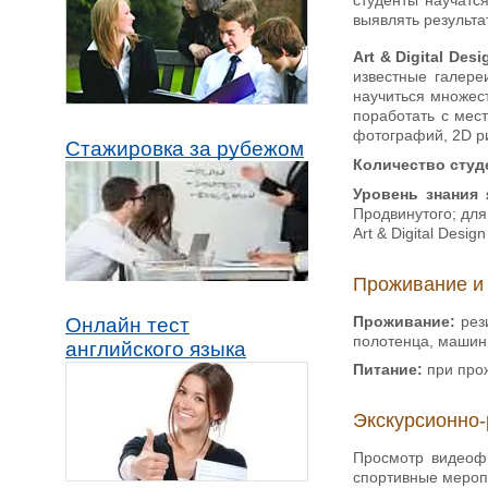
выявлять результа
Art & Digital Des
известные галере
научиться множест
поработать с мес
фотографий, 2D р
Стажировка за рубежом
Количество студ
Уровень знания
Продвинутого; для 
Art & Digital Desig
Проживание и
Проживание:
рези
Онлайн тест
полотенца, машин
английского языка
Питание:
при про
Экскурсионно-
Просмотр видеофи
спортивные мероп