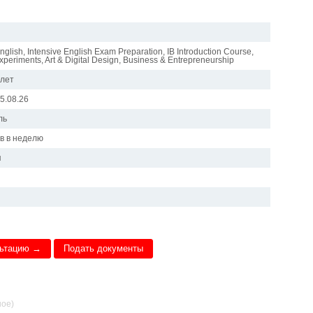
English, Intensive English Exam Preparation, IB Introduction Course,
periments, Art & Digital Design, Business & Entrepreneurship
 лет
15.08.26
ль
ов в неделю
я
льтацию →
Подать документы
ное)