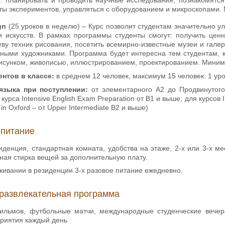
ты экспериментов, управляться с оборудованием и микроскопами. 
ign
(25 уроков в неделю) – Курс позволит студентам значительно у
и искусств. В рамках программы студенты смогут: получить цен
ву техник рисования, посетить всемирно-известные музеи и галер
тными художниками. Программа будет интересна тем студентам, 
исунком, живописью, иллюстрированием, проектированием. Минимал
ентов в классе:
в среднем 12 человек, максимум 15 человек. 1 уро
 языка при поступлении:
от элементарного А2 до Продвинутого 
курса Intensive English Exam Preparation от В1 и выше; для курсов IB
n in Oxford – от Upper Intermediate B2 и выше)
 питание
денция, стандартная комната, удобства на этаже, 2-х или 3-х м
ная стирка вещей за дополнительную плату.
живании в резиденции 3-х разовое питание ежедневно.
развлекательная программа
льмов, футбольные матчи, международные студенческие вечера
риятия каждый день