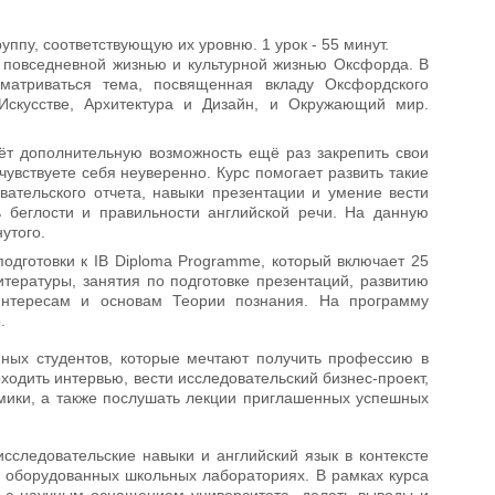
уппу, соответствующую их уровню. 1 урок - 55 минут.
 с повседневной жизнью и культурной жизнью Оксфорда. В
матриваться тема, посвященная вкладу Оксфордского
скусстве, Архитектура и Дизайн, и Окружающий мир.
ёт дополнительную возможность ещё раз закрепить свои
чувствуете себя неуверенно. Курс помогает развить такие
вательского отчета, навыки презентации и умение вести
ь беглости и правильности английской речи. На данную
утого.
подготовки к IB Diploma Programme, который включает 25
итературы, занятия по подготовке презентаций, развитию
 интересам и основам Теории познания. На программу
.
ных студентов, которые мечтают получить профессию в
оходить интервью, вести исследовательский бизнес-проект,
омики, а также послушать лекции приглашенных успешных
исследовательские навыки и английский язык в контексте
 и оборудованных школьных лабораториях. В рамках курса
я с научным оснащением университета, делать выводы и