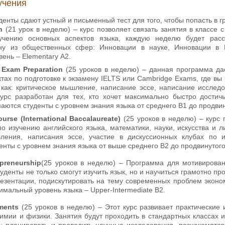
учения
денты сдают устный и письменный тест для того, чтобы попасть в гр
h
(21 урок в неделю) – курс позволяет связать занятия в классе
учению основных аспектов языка, каждую неделю будет расс
ну из общественных сфер: Инновации в науке, Инновации в И
ень – Elementary А2.
h Exam Preparation
(25 уроков в неделю) – данная программа да
ктах по подготовке к экзамену IELTS или Cambridge Exams, где вы 
 как: критическое мышление, написание эссе, написание исследо
урс разработан для тех, кто хочет максимально быстро достич
ются студенты с уровнем знания языка от среднего В1 до продвин
ourse (International Baccalaureate)
(25 уроков в неделю) – курс 
о изучению английского языка, математики, науки, искусства и л
шления, написания эссе, участие в дискуссионных клубах по
нты с уровнем знания языка от выше среднего В2 до продвинутого
preneurship
(25 уроков в неделю) – Программа для мотивирован
уденты не только смогут изучить язык, но и научиться грамотно пр
резентации, подискутировать на тему современных проблем экон
мальный уровень языка – Upper-Intermediate В2.
iments
(25 уроков в неделю) – Этот курс развивает практические 
химии и физики. Занятия будут проходить в стандартных классах
я: планировать и проводить научные исследования, познакомятс