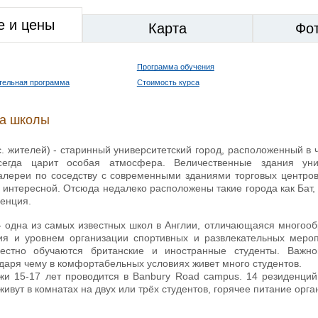
е и цены
Карта
Фо
Программа обучения
тельная программа
Стоимость курса
ка школы
. жителей) - старинный университетский город, расположенный в 
сегда царит особая атмосфера. Величественные здания уни
алереи по соседству с современными зданиями торговых центров,
 интересной. Отсюда недалеко расположены такие города как Бат,
денция.
 одна из самых известных школ в Англии, отличающаяся многооб
ия и уровнем организации спортивных и развлекательных мероп
местно обучаются британские и иностранные студенты. Важн
даря чему в комфортабельных условиях живет много студентов.
и 15-17 лет проводится в Banbury Road campus. 14 резиденций
живут в комнатах на двух или трёх студентов, горячее питание орга