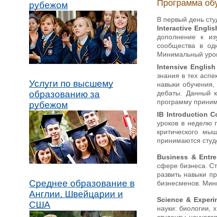
Программа об
рубежом
В первый день сту
Interactive Englis
дополнение к из
сообщества в од
Минимальный уров
Intensive Englis
знания в тех аспе
Услуги по высшему
навыки обучения,
дебаты. Данный к
образованию за
программу принима
рубежом
IB Introduction C
уроков в неделю п
критического мы
принимаются студе
Business & Entre
сфере бизнеса. Ст
развить навыки п
Среднее образование в
бизнесменов. Мини
Англии, Швейцарии и
Science & Exper
США
науки: биологии, 
студенты научатс