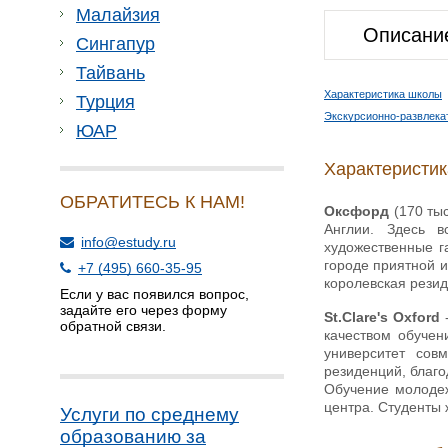
Малайзия
Описани
Сингапур
Тайвань
Характеристика школы
Турция
Экскурсионно-развлека
ЮАР
Характеристи
ОБРАТИТЕСЬ К НАМ!
Оксфорд
(170 тыс
Англии. Здесь в
info@estudy.ru
художественные г
городе приятной и
+7 (495) 660-35-95
королевская рези
Если у вас появился вопрос,
задайте его через форму
St.Clare's Oxford
-
обратной связи.
качеством обучен
университет сов
резиденций, благо
Обучение молодеж
центра. Студенты 
Услуги по среднему
образованию за