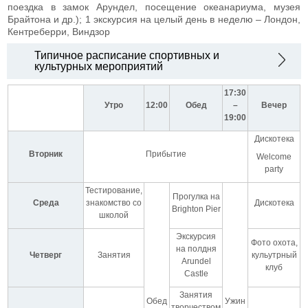
поездка в замок Арундел, посещение океанариума, музея
Брайтона и др.); 1 экскурсия на целый день в неделю – Лондон,
Кентреберри, Виндзор
Типичное расписание спортивных и
культурных мероприятий
17:30
Утро
12:00
Обед
–
Вечер
19:00
Дискотека
Вторник
Прибытие
Welcome
party
Тестирование,
Прогулка на
Среда
знакомство со
Дискотека
Brighton Pier
школой
Экскурсия
Фото охота,
на полдня
Четверг
Занятия
кульутрный
Arundel
клуб
Castle
Занятия
Обед
Ужин
творчеством