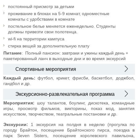
постоянный присмотр за детьми
проживание в блоках на 5-9 комнат, одноместные
комнаты с удобствами в комнате
постельное белье меняется еженедельно. Студенты
должны привезти свои полотенца.
wi-fi на территории кампуса
стирка вещей за дополнительную плату
Питание
: Полный пансион: завтраки и ужины каждый день +
пакетированный ланч в выходные дни и во время экскурсий
Спортивные мероприятия
Каждый день:
футбол, крикет, фрисби, баскетбол, доджбол,
гандбол и др.
Экскурсионно-развлекательная программа
Мероприятия:
шоу талантов, боулинг, дискотека, командные
игры, просмотр фильмов, викторины, показ мод, занятия
искусством, творчеством, театральные постановки и др.
Экскурсии:
1 экскурсия на полдня в неделю (прогулка по
городу Брайтон, посещение Брайтонского пирса, поездка в
парк Seven Sisters, посещение королевского павильона,