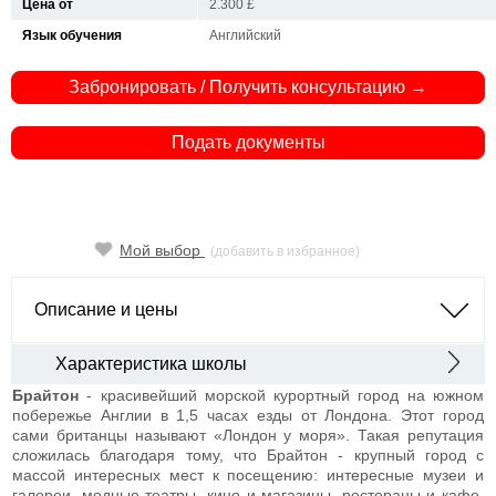
Цена от
2.300 £
Язык обучения
Английский
Забронировать / Получить консультацию →
Подать документы
Мой выбор
(добавить в избранное)
Описание и цены
Характеристика школы
Брайтон
- красивейший морской курортный город на южном
побережье Англии в 1,5 часах езды от Лондона. Этот город
сами британцы называют «Лондон у моря». Такая репутация
сложилась благодаря тому, что Брайтон - крупный город с
массой интересных мест к посещению: интересные музеи и
галереи, модные театры, кино и магазины, рестораны и кафе,