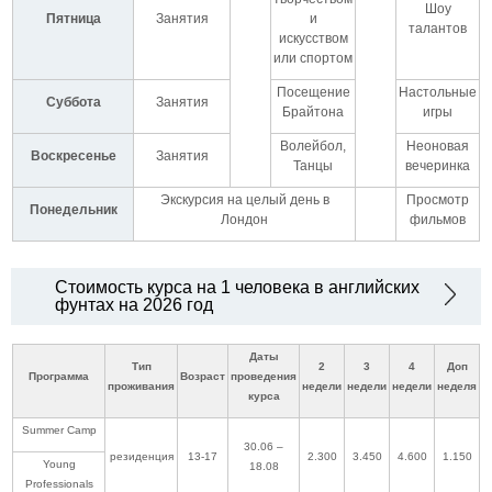
Шоу
Пятница
Занятия
и
талантов
искусством
или спортом
Посещение
Настольные
Суббота
Занятия
Брайтона
игры
Волейбол,
Неоновая
Воскресенье
Занятия
Танцы
вечеринка
Экскурсия на целый день в
Просмотр
Понедельник
Лондон
фильмов
Стоимость курса на 1 человека в английских
фунтах на 2026 год
Даты
Тип
2
3
4
Доп
Программа
Возраст
проведения
проживания
недели
недели
недели
неделя
курса
Summer Camp
30.06 –
резиденция
13-17
2.300
3.450
4.600
1.150
Young
18.08
Professionals