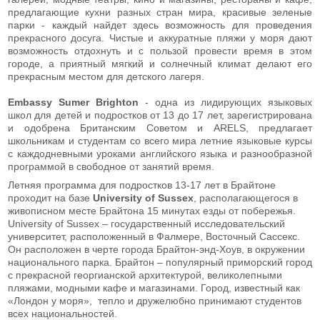
предлагающие кухни разных стран мира, красивые зеленые
парки - каждый найдет здесь возможность для проведения
прекрасного досуга. Чистые и аккуратные пляжи у моря дают
возможность отдохнуть и с пользой провести время в этом
городе, а приятный мягкий и солнечный климат делают его
прекрасным местом для детского лагеря.
Embassy Sumer Brighton
- одна из лидирующих языковых
школ для детей и подростков от 13 до 17 лет, зарегистрирована
и одобрена Британским Советом и ARELS, предлагает
школьникам и студентам со всего мира летние языковые курсы
с каждодневными уроками английского языка и разнообразной
программой в свободное от занятий время.
Летняя программа для подростков 13-17 лет в Брайтоне
проходит на базе
University of Sussex
, располагающегося в
живописном месте Брайтона 15 минутах езды от побережья.
University of Sussex – государственный исследовательский
университет, расположенный в Фалмере, Восточный Сассекс.
Он расположен в черте города Брайтон-энд-Хоув, в окружении
национального парка. Брайтон – популярный приморский город
с прекрасной георгианской архитектурой, великолепными
пляжами, модными кафе и магазинами. Город, известный как
«Лондон у моря», тепло и дружелюбно принимают студентов
всех национальностей.