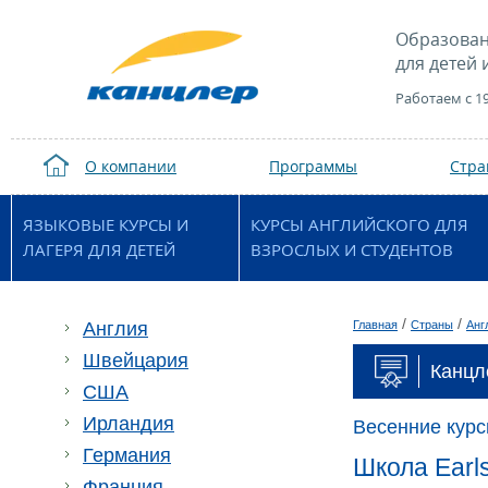
Образован
для детей 
Работаем с 1
О компании
Программы
Стр
ЯЗЫКОВЫЕ КУРСЫ И
КУРСЫ АНГЛИЙСКОГО ДЛЯ
ЛАГЕРЯ ДЛЯ ДЕТЕЙ
ВЗРОСЛЫХ И СТУДЕНТОВ
/
/
Англия
Главная
Страны
Анг
Швейцария
Канцле
США
Ирландия
Весенние курс
Германия
Школа Earlsc
Франция