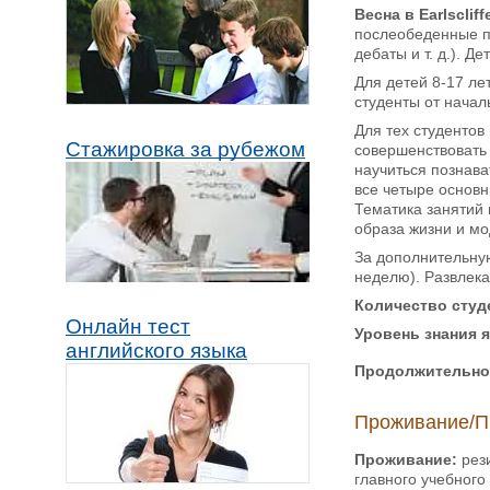
Весна в Earlscliff
послеобеденные пр
дебаты и т. д.). 
Для детей 8-17 ле
студенты от начал
Для тех студентов
Стажировка за рубежом
совершенствовать
научиться познава
все четыре основн
Тематика занятий 
образа жизни и мо
За дополнительную
неделю). Развлека
Количество студе
Онлайн тест
Уровень знания 
английского языка
Продолжительно
Проживание/П
Проживание:
рез
главного учебного