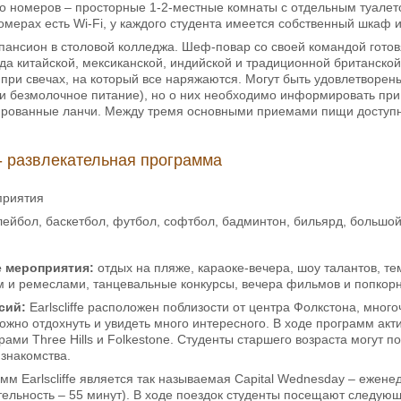
о номеров – просторные 1-2-местные комнаты с отдельным туалето
номерах есть Wi-Fi, у каждого студента имеется собственный шкаф 
ансион в столовой колледжа. Шеф-повар со своей командой гото
а китайской, мексиканской, индийской и традиционной британской
 при свечах, на который все наряжаются. Могут быть удовлетворе
ли безмолочное питание), но о них необходимо информировать при
ированные ланчи. Между тремя основными приемами пищи доступны
- развлекательная программа
приятия
ейбол, баскетбол, футбол, софтбол, бадминтон, бильярд, большой
 мероприятия:
отдых на пляже, караоке-вечера, шоу талантов, те
м и ремеслами, танцевальные конкурсы, вечера фильмов и попкорна,
сий:
Earlscliffe расположен поблизости от центра Фолкстона, мног
ожно отдохнуть и увидеть много интересного. В ходе программ ак
ами Three Hills и Folkestone. Студенты старшего возраста могут 
знакомства.
м Earlscliffe является так называемая Capital Wednesday – ежен
ельность – 55 минут). В ходе поездок студенты посещают следую