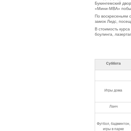
Букингемский дво
«Мини-MBA» побыва
По воскресеньям о
замок Лидс, посещ
В стоимость курса
боулинга, лазерта
Суббота
Игры дома
Ланч
Футбол, бадминтон,
игры в парке