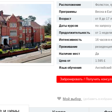
Расположение
Фолкстон, 
Программы
Весна в Earl
Возраст
от 8 до 17 
Даты курсов
по запросу
Продолжительность
от 1 недел
Интенсивность
16 часов в
Проживание
резиденци
Наличие мест
Да
Цена от
1.595 £
Язык обучения
Английский
Забронировать / Получить консу
Мой выбор
(добавить в избран
е и цены