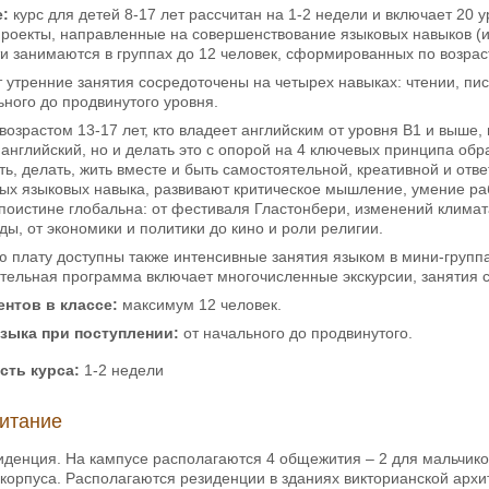
e:
курс для детей 8-17 лет рассчитан на 1-2 недели и включает 20 у
оекты, направленные на совершенствование языковых навыков (из
Дети занимаются в группах до 12 человек, сформированных по возрас
т утренние занятия сосредоточены на четырех навыках: чтении, п
ьного до продвинутого уровня.
 возрастом 13-17 лет, кто владеет английским от уровня В1 и выше
 английский, но и делать это с опорой на 4 ключевых принципа о
ть, делать, жить вместе и быть самостоятельной, креативной и от
ых языковых навыка, развивают критическое мышление, умение раб
поистине глобальна: от фестиваля Гластонбери, изменений климат
ды, от экономики и политики до кино и роли религии.
 плату доступны также интенсивные занятия языком в мини-группа
тельная программа включает многочисленные экскурсии, занятия 
нтов в классе:
максимум 12 человек.
языка при поступлении:
от начального до продвинутого.
сть курса:
1-2 недели
итание
иденция. На кампусе располагаются 4 общежития – 2 для мальчиков,
 корпуса. Располагаются резиденции в зданиях викторианской арх