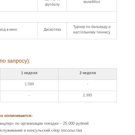
волейбол
футболу
Турнир по бильярду и
ход в кино
Дискотека
настольному теннису
по запросу):
1 неделя
2 недели
1.595
-
-
2.395
о оплачивается:
анцлер» по организации поездки – 25.000 рублей
бслуживание и консульский сбор посольства