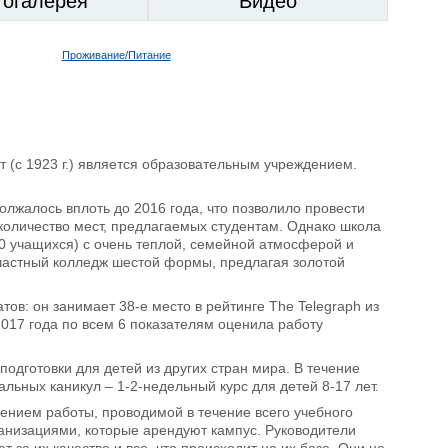
тогалерея
Видео
Проживание/Питание
ет (с 1923 г.) является образовательным учреждением.
олжалось вплоть до 2016 года, что позволило провести
количество мест, предлагаемых студентам. Однако школа
 учащихся) с очень теплой, семейной атмосферой и
к частный колледж шестой формы, предлагая золотой
тов: он занимает 38-е место в рейтинге The Telegraph из
2017 года по всем 6 показателям оценила работу
подготовки для детей из других стран мира. В течение
льных каникул – 1-2-недельный курс для детей 8-17 лет.
жением работы, проводимой в течение всего учебного
ганизациями, которые арендуют кампус. Руководители
за их качество и все, что происходит на их базе. Они не