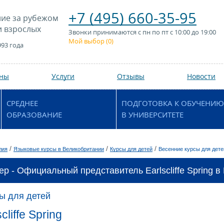
+7 (495) 660-35-95
ие за рубежом
и взрослых
Звонки принимаются с пн по пт с 10:00 до 19:00
Мой выбор (
0
)
993 года
аны
Услуги
Отзывы
Новости
СРЕДНЕЕ
ПОДГОТОВКА К ОБУЧЕНИЮ
ОБРАЗОВАНИЕ
В УНИВЕРСИТЕТЕ
/
/
/
лия
Языковые курсы в Великобритании
Курсы для детей
Весенние курсы для дете
р - Официальный представитель Earlscliffe Spring в
ы для детей
liffe Spring