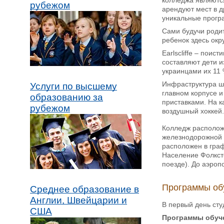
рубежом
арендуют мест в д
уникальные програ
Сами будучи роди
ребенок здесь ок
Earlscliffe – пои
составляют дети и
украинцами их 11 
Инфраструктура шк
Услуги по высшему
главном корпусе и
образованию за
приставками. На к
рубежом
воздушный хоккей.
Колледж расположе
железнодорожной л
расположен в граф
Население Фолкст
поезде). До аэроп
Программы об
Среднее образование в
Англии, Швейцарии и
В первый день сту
США
Программы обуч