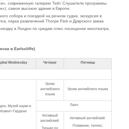
лси», современную галерею Тейт. Слушатели программы
»), самое высокое здание в Европе.
ого собора и поездкой на речном судне, экскурсия в
са, парка развлечений Thorpe Park и Дуврского замка.
 поездку в Лондон по средам плюс посещение кинотеатра,
сна в Earlscliffe)
pital
Wednesday
Четверг
Пятница
Уроки
английского
Уроки английского языка
языка
Ланч
дон, Музей науки и
 Ковент-Гардене
Активный
Активный английский.
английский.
Плавание, теннис,
Турнир по