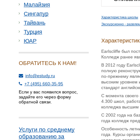
Малайзия
Сингапур
Характеристика школы
Тайвань
Экскурсионно - развле
Турция
Характеристи
ЮАР
Earlscliffe был по
Колледж ранее яв
ОБРАТИТЕСЬ К НАМ!
В 2012 году Earls
полную реконструк
info@estudy.ru
по-прежнему явля
высоким уровнем и
+7 (495) 660-35-95
стандарт английск
Если у вас появился вопрос,
С момента своего 
задайте его через форму
4.300 школ, работ
обратной связи.
колледжа высшим 
С 2002 года на ба
года колледж пред
Особенность летни
Услуги по среднему
года. Курсы орган
образованию за
колледжа являются