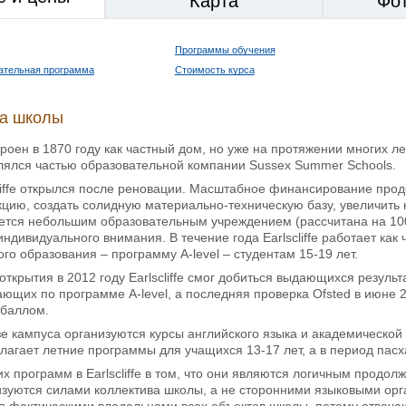
Карта
Фо
Программы обучения
кательная программа
Стоимость курса
ка школы
строен в 1870 году как частный дом, но уже на протяжении многих л
лялся частью образовательной компании Sussex Summer Schools.
cliffe открылся после реновации. Масштабное финансирование прод
цию, создать солидную материально-техническую базу, увеличить 
ется небольшим образовательным учреждением (рассчитана на 100
ндивидуального внимания. В течение года Earlscliffe работает ка
ого образования – программу A-level – студентам 15-19 лет.
открытия в 2012 году Earlscliffe смог добиться выдающихся результа
ающих по программе A-level, а последняя проверка Ofsted в июне 
баллом.
зе кампуса организуются курсы английского языка и академической 
лагает летние программы для учащихся 13-17 лет, а в период пасха
х программ в Earlscliffe в том, что они являются логичным продол
изуются силами коллектива школы, а не сторонними языковыми ор
 фактическими владельцами всех объектов школы, потому отвечают 