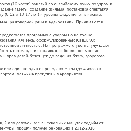
роков (16 часов) занятий по английскому языку по утрам и
дание газеты, создание фильма, постановка спектакля,
ту (8-12 и 13-17 лет) и уровню владения английским.
исьме, разговорной речи и аудировании. Принимаются
, предлагается программа с упором на не только
бразования ХХІ века, сформулированных ЮНЕСКО:
ветственной личностью. На программе студенты улучшают
отать в команде и отстаивать собственное мнение.
а и прав детей-беженцев до ведения блога, здорового
х или один на один с преподавателем (до 4 часов в
спортом, пляжные прогулки и мероприятия.
 2 для девочек, все в нескольких минутах ходьбы от
итектуры, прошли полную реновацию в 2012-2016