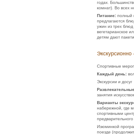
годах. Большинств
комнат). Во всех 
Питание:
полный п
предлагаются блюд
ужин из трех блюд
вегетарианское и
детям дают пакет
Экскурсионно 
Спортивные меро
Каждый день:
вол
Экскурсии и досуг
Развлекательные
занятия искусство
Варианты экскур
набережной, где м
спортивными центр
предварительного 
Изюминкой програм
поезде (продолжит