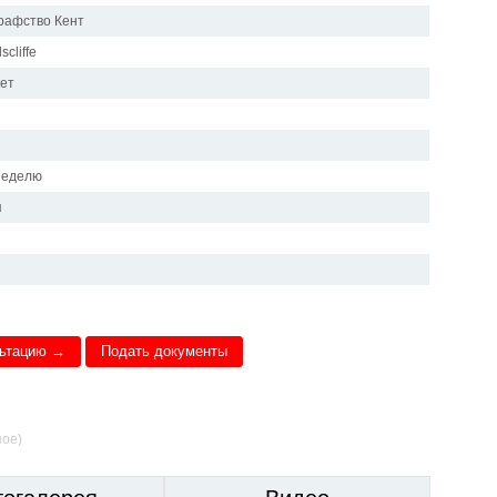
графство Кент
scliffe
лет
и
 неделю
я
льтацию →
Подать документы
ное)