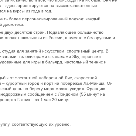
в – здесь ориентируются на высококачественные
я на курсы из года в год.
жить более персонализированный подход: каждый
 дискотеки.
лее двух десятков стран. Подавляющее большинство
оставляют школьники из России, а вместе с белорусами и
студия для занятий искусством, спортивный центр. В
иванами, телевизорами с каналами Sky, игровыми
рудованные для игры в бильярд, настольный теннис и
дьбы от элегантной набережной Лис, скоростной
н – курортный город и порт на побережье Ла-Манша. Он
В ясный день на берегу моря можно увидеть Францию.
езнодорожным сообщением с Лондоном (55 минут на
опорта Гатвик – за 1 час 20 минут.
руппу, соответствующую их уровню.