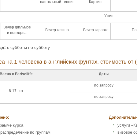
настольный теннис
Картинг
Ужин
Вечер фильмов
Вечер казино
Вечер караоке
По
и попкорна
зд:
с субботы по субботу
а на 1 человека в английских фунтах, стоимость от (
Весна в Earlscliffe
Даты
по запросу
8-17 лет
по запросу
чено:
Дополнительн
грамме курса
услуги «К
 распределение по группам
визовое о