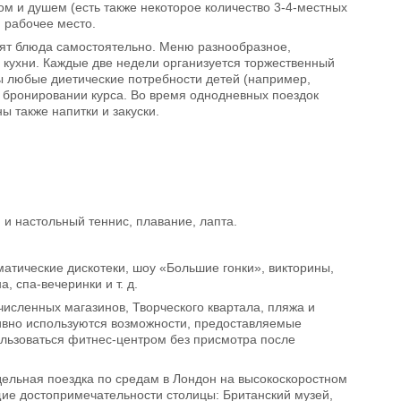
м и душем (есть также некоторое количество 3-4-местных
и рабочее место.
вят блюда самостоятельно. Меню разнообразное,
 кухни. Каждые две недели организуется торжественный
ны любые диетические потребности детей (например,
 бронировании курса. Во время однодневных поездок
 также напитки и закуски.
 и настольный теннис, плавание, лапта.
матические дискотеки, шоу «Большие гонки», викторины,
 спа-вечеринки и т. д.
очисленных магазинов, Творческого квартала, пляжа и
тивно используются возможности, предоставляемые
пользоваться фитнес-центром без присмотра после
едельная поездка по средам в Лондон на высокоскоростном
щие достопримечательности столицы: Британский музей,