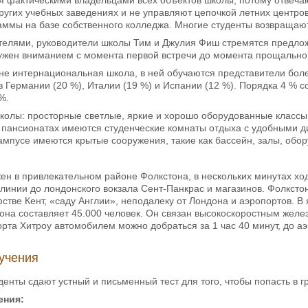
ругих учебных заведениях и не управляют цепочкой летних центро
ммы на базе собственного колледжа. Многие студенты возвращаютс
телями, руководители школы Тим и Джулия Фиш стремятся предло
ружен вниманием с момента первой встречи до момента прощальной
стине интернациональная школа, в ней обучаются представители бо
з Германии (20 %), Италии (19 %) и Испании (12 %). Порядка 4 % с
%.
олы: просторные светлые, яркие и хорошо оборудованные классы, 
 пансионатах имеются студенческие комнаты отдыха с удобными д
ампусе имеются крытые сооружения, такие как бассейн, залы, обо
н в привлекательном районе Фолкстона, в нескольких минутах хо
инии до лондонского вокзала Сент-Панкрас и магазинов. Фолксто
стве Кент, «саду Англии», неподалеку от Лондона и аэропортов. 
она составляет 45.000 человек. Он связан высокоскоростным жел
орта Хитроу автомобилем можно добраться за 1 час 40 минут, до аэр
учения
денты сдают устный и письменный тест для того, чтобы попасть в г
ения: