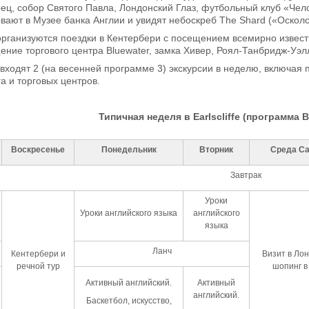
рец, собор Святого Павла, Лондонский Глаз, футбольный клуб «Че
ют в Музее банка Англии и увидят небоскреб The Shard («Осколок
рганизуются поездки в Кентербери с посещением всемирно известн
ение торгового центра Bluewater, замка Хивер, Роял-Танбридж-Уэлл
 входят 2 (на весенней программе 3) экскурсии в неделю, включая
га и торговых центров.
Типичная неделя в Earlscliffe (программа Ве
Воскресенье
Понедельник
Вторник
Среда
Ca
Завтрак
Уроки
Уроки английского языка
английского
языка
Ланч
Кентербери и
Визит в Лон
речной тур
шопинг в
Активный английский.
Активный
английский.
Баскетбол, искусство,