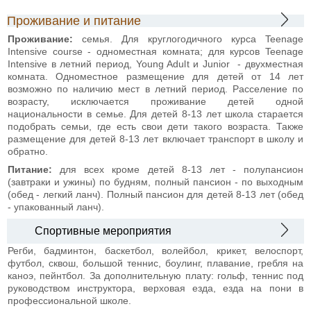
Проживание и питание
Проживание
:
семья. Для круглогодичного курса Teenage
Intensive course - одноместная комната; для курсов Teenage
Intensive в летний период, Young Adult и Junior - двухместная
комната. Одноместное размещение для детей от 14 лет
возможно по наличию мест в летний период. Расселение по
возрасту, исключается проживание детей одной
национальности в семье. Для детей 8-13 лет школа старается
подобрать семьи, где есть свои дети такого возраста. Также
размещение для детей 8-13 лет включает транспорт в школу и
обратно.
Питание:
для всех кроме детей 8-13 лет - полупансион
(завтраки и ужины) по будням, полный пансион - по выходным
(обед - легкий ланч). Полный пансион для детей 8-13 лет (обед
- упакованный ланч).
Спортивные мероприятия
Регби, бадминтон, баскетбол, волейбол, крикет, велоспорт,
футбол, сквош, большой теннис, боулинг, плавание, гребля на
каноэ, пейнтбол. За дополнительную плату: гольф, теннис под
руководством инструктора, верховая езда, езда на пони в
профессиональной школе.