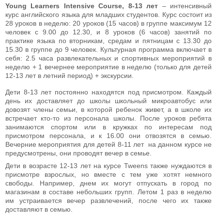
Young Learners Intensive Course, 8-13 лет
– интенсивный
курс английского языка для младших студентов. Курс состоит из
28 уроков в неделю: 20 уроков (15 часов) в группе максимум 12
человек с 9.00 до 12.30, и 8 уроков (6 часов) занятий по
практике языка по вторникам, средам и пятницам с 13.30 до
15.30 в группе до 9 человек. Культурная программа включает в
себя: 2.5 часа развлекательных и спортивных мероприятий в
неделю + 1 вечернее мероприятие в неделю (только для детей
12-13 лет в летний период) + экскурсии.
Дети 8-13 лет постоянно находятся под присмотром. Каждый
день их доставляет до школы школьный микроавтобус или
довозят члены семьи, в которой ребенок живет, а в школе их
встречает кто-то из персонала школы. После уроков ребята
занимаются спортом или в кружках по интересам под
присмотром персонала, и к 16.00 они отвозятся в семью.
Вечерние мероприятия для детей 8-11 лет на данном курсе не
предусмотрены, они проводят вечер в семье.
Дети в возрасте 12-13 лет на курсе Tweens также нуждаются в
присмотре взрослых, но вместе с тем уже хотят немного
свободы. Например, днем их могут отпускать в город по
магазинам в составе небольших групп. Летом 1 раз в неделю
им устраивается вечер развлечений, после чего их также
доставляют в семью.