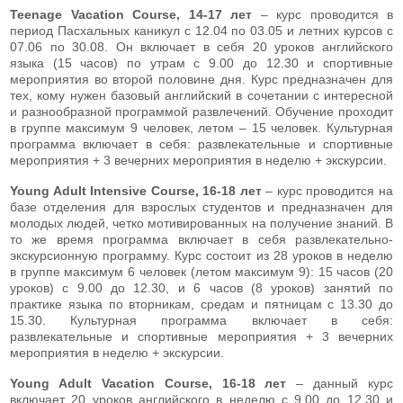
Teenage Vacation Course, 14-17 лет
– курс проводится в
период Пасхальных каникул с 12.04 по 03.05 и летних курсов с
07.06 по 30.08. Он включает в себя 20 уроков английского
языка (15 часов) по утрам с 9.00 до 12.30 и спортивные
мероприятия во второй половине дня. Курс предназначен для
тех, кому нужен базовый английский в сочетании с интересной
и разнообразной программой развлечений. Обучение проходит
в группе максимум 9 человек, летом – 15 человек. Культурная
программа включает в себя: развлекательные и спортивные
мероприятия + 3 вечерних мероприятия в неделю + экскурсии.
Young Adult Intensive Course, 16-18 лет
– курс проводится на
базе отделения для взрослых студентов и предназначен для
молодых людей, четко мотивированных на получение знаний. В
то же время программа включает в себя развлекательно-
экскурсионную программу. Курс состоит из 28 уроков в неделю
в группе максимум 6 человек (летом максимум 9): 15 часов (20
уроков) с 9.00 до 12.30, и 6 часов (8 уроков) занятий по
практике языка по вторникам, средам и пятницам с 13.30 до
15.30. Культурная программа включает в себя:
развлекательные и спортивные мероприятия + 3 вечерних
мероприятия в неделю + экскурсии.
Young Adult Vacation Course, 16-18 лет
– данный курс
включает 20 уроков английского в неделю с 9.00 до 12.30 и