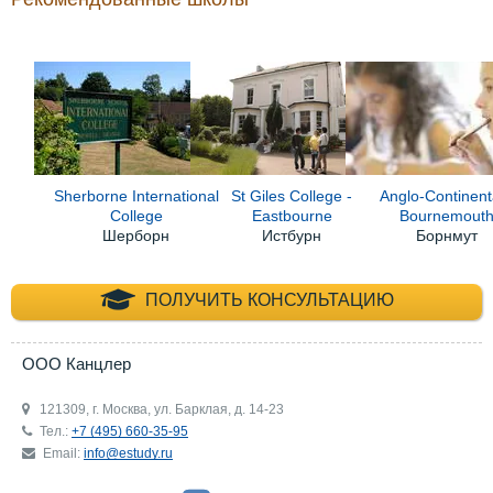
Sherborne International
St Giles College -
Anglo-Continent
College
Eastbourne
Bournemout
Шерборн
Истбурн
Борнмут
+7 (495) 660-35-
ПОЛУЧИТЬ КОНСУЛЬТАЦИЮ
ООО Канцлер
121309, г. Москва, ул. Барклая, д. 14-23
Тел.:
+7 (495) 660-35-95
Email:
info@estudy.ru