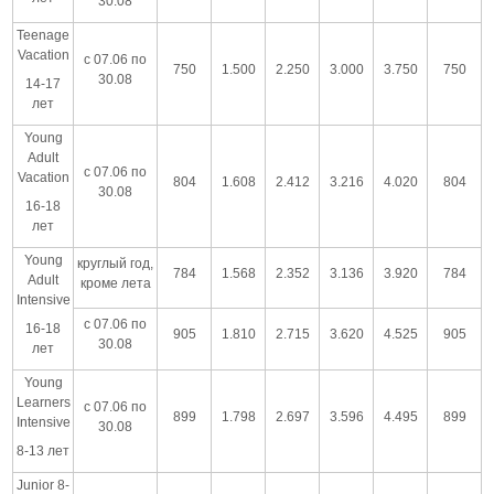
30.08
Teenage
Vacation
с 07.06 по
750
1.500
2.250
3.000
3.750
750
30.08
14-17
лет
Young
Adult
с 07.06 по
Vacation
804
1.608
2.412
3.216
4.020
804
30.08
16-18
лет
Young
круглый год,
784
1.568
2.352
3.136
3.920
784
Adult
кроме лета
Intensive
с 07.06 по
16-18
905
1.810
2.715
3.620
4.525
905
30.08
лет
Young
Learners
с 07.06 по
899
1.798
2.697
3.596
4.495
899
Intensive
30.08
8-13 лет
Junior 8-