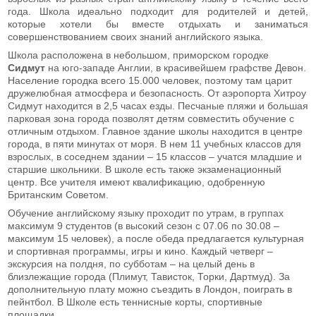
года. Школа идеально подходит для родителей и детей,
которые хотели бы вместе отдыхать и заниматься
совершенствованием своих знаний английского языка.
Школа расположена в небольшом, приморском городке
Сидмут
на юго-западе Англии, в красивейшем графстве Девон.
Население городка всего 15.000 человек, поэтому там царит
дружелюбная атмосфера и безопасность. От аэропорта Хитроу
Сидмут находится в 2,5 часах езды. Песчаные пляжи и большая
парковая зона города позволят детям совместить обучение с
отличным отдыхом. Главное здание школы находится в центре
города, в пяти минутах от моря. В нем 11 учебных классов для
взрослых, в соседнем здании – 15 классов – учатся младшие и
старшие школьники. В школе есть также экзаменационный
центр. Все учителя имеют квалификацию, одобренную
Британским Советом.
Обучение английскому языку проходит по утрам, в группах
максимум 9 студентов (в высокий сезон с 07.06 по 30.08 –
максимум 15 человек), а после обеда предлагается культурная
и спортивная программы, игры и кино. Каждый четверг –
экскурсия на полдня, по субботам – на целый день в
близлежащие города (Плимут, Тависток, Торки, Дартмуд). За
дополнительную плату можно съездить в Лондон, поиграть в
пейнтбол. В Школе есть теннисные корты, спортивные
площадки.