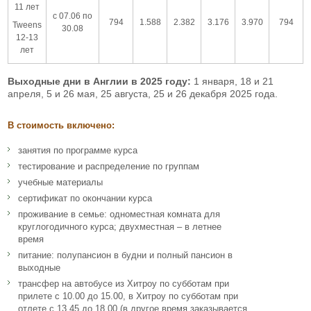
11 лет
с 07.06 по
794
1.588
2.382
3.176
3.970
794
Tweens
30.08
12-13
лет
Выходные дни в Англии в 2025 году:
1 января, 18 и 21
апреля, 5 и 26 мая, 25 августа, 25 и 26 декабря 2025 года.
В стоимость включено:
занятия по программе курса
тестирование и распределение по группам
учебные материалы
сертификат по окончании курса
проживание в семье: одноместная комната для
круглогодичного курса; двухместная – в летнее
время
питание: полупансион в будни и полный пансион в
выходные
трансфер на автобусе из Хитроу по субботам при
прилете с 10.00 до 15.00, в Хитроу по субботам при
отлете с 13.45 до 18.00 (в другое время заказывается