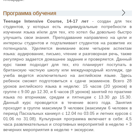
Программа обучения
Teenage Intensive Course, 14-17 лет
- создан для тех
студентов, у которых есть индивидуальные потребности в
изучении языка и/или для тех, кто хотел бы довольно быстро
улучшить свои знания. Преподавание направлено на цели и
интересы студентов и подталкивает студентов на развитие их
потенциала. Уделяется внимание всем четырем аспектам
языка: аудирование, письмо, чтение и разговорная речь, также
регулярно задается домашнее задание и проверяется. Данный
курс также подходит для тех, кто планирует поступать в
британскую частную школу или международный колледж, где
учеба ведется исключительно на английском языке. Здесь
ребенок сможет подготовиться к сдаче экзаменов. Всего 28
уроков английского языка в неделю: 15 часов (20 уроков) в
группе с 9.00 до 12.30, и 6 часов (8 уроков) занятий по практике
языка по вторникам, средам и пятницам с 13.30 до 15.30.
Данный курс проводится в течение всего года. Занятия
проходят в группе максимум 9 человек (максимум 6 человек в
период Пасхальных каникул с 12.04 по 03.05 и летних курсов с
01.06 по 31.08). Культурная программа включает в себя: 4,5
часа развлекательных и спортивных мероприятий в неделю + 3
вечерних мероприятия в неделю + экскурсии.