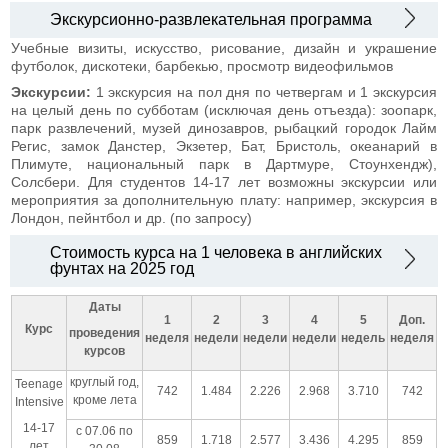
Экскурсионно-развлекательная программа
Учебные визиты, искусство, рисование, дизайн и украшение
футболок, дискотеки, барбекью, просмотр видеофильмов
Экскурсии:
1 экскурсия на пол дня по четвергам и 1 экскурсия
на целый день по субботам (исключая день отъезда): зоопарк,
парк развлечений, музей динозавров, рыбацкий городок Лайм
Регис, замок Данстер, Экзетер, Бат, Бристоль, океанарий в
Плимуте, национальный парк в Дартмуре, Стоунхендж),
Солсбери. Для студентов 14-17 лет возможны экскурсии или
мероприятия за дополнительную плату: например, экскурсия в
Лондон, пейнтбол и др. (по запросу)
Стоимость курса на 1 человека в английских
фунтах на 2025 год
Даты
1
2
3
4
5
Доп.
Курс
проведения
неделя
недели
недели
недели
недель
неделя
курсов
круглый год,
Teenage
742
1.484
2.226
2.968
3.710
742
кроме лета
Intensive
14-17
с 07.06 по
859
1.718
2.577
3.436
4.295
859
лет