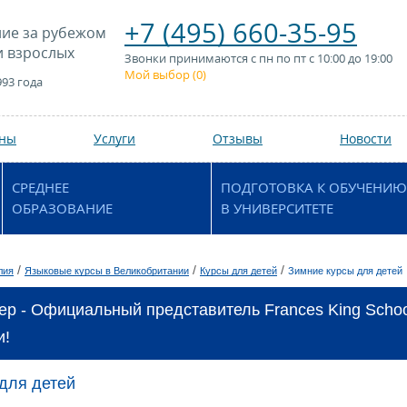
+7 (495) 660-35-95
ие за рубежом
и взрослых
Звонки принимаются с пн по пт с 10:00 до 19:00
Мой выбор (
0
)
993 года
аны
Услуги
Отзывы
Новости
СРЕДНЕЕ
ПОДГОТОВКА К ОБУЧЕНИЮ
ОБРАЗОВАНИЕ
В УНИВЕРСИТЕТЕ
/
/
/
лия
Языковые курсы в Великобритании
Курсы для детей
Зимние курсы для детей
ер - Официальный представитель Frances King Schoo
и!
для детей