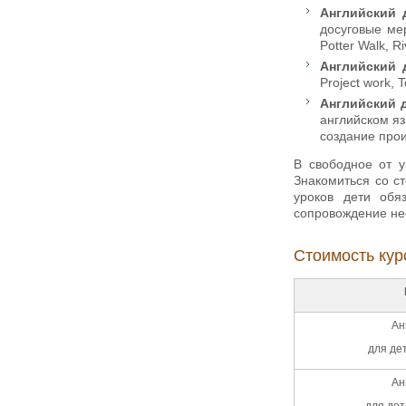
Английский д
досуговые ме
Potter Walk, 
Английский д
Project work, 
Английский д
английском яз
создание прои
В свободное от у
Знакомиться со с
уроков дети обя
сопровождение не
Стоимость кур
Ан
для дет
Ан
для дет