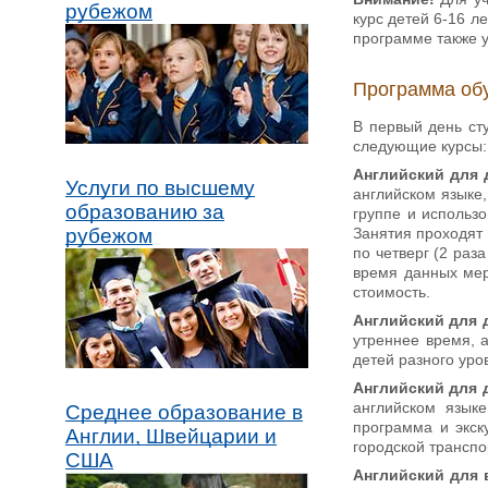
рубежом
курс детей 6-16 ле
программе также 
Программа об
В первый день ст
следующие курсы:
Английский для д
Услуги по высшему
английском языке,
образованию за
группе и использ
Занятия проходят с
рубежом
по четверг (2 раз
время данных меро
стоимость.
Английский для д
утреннее время, а
детей разного уро
Английский для д
английском языке
Среднее образование в
программа и экск
Англии, Швейцарии и
городской транспо
США
Английский для 