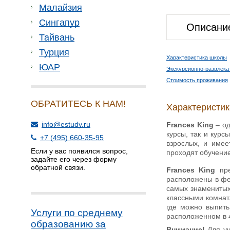
Малайзия
Сингапур
Описани
Тайвань
Турция
Характеристика школы
ЮАР
Экскурсионно-развлека
Стоимость проживания
ОБРАТИТЕСЬ К НАМ!
Характеристи
info@estudy.ru
Frances King
– од
курсы, так и курс
+7 (495) 660-35-95
взрослых, и имее
Если у вас появился вопрос,
проходят обучение
задайте его через форму
обратной связи.
Frances King
пре
расположены в феш
самых знаменитых
классными комнат
где можно выпить
Услуги по среднему
расположенном в 4
образованию за
Внимание!
Для у