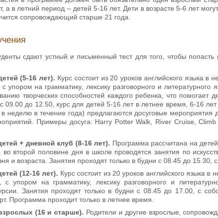
т, а в летний период – детей 5-16 лет. Дети в возрасте 5-6 лет мо
учится сопровождающий старше 21 года.
учения
уденты сдают устный и письменный тест для того, чтобы попасть 
етей (5-16 лет).
Курс состоит из 20 уроков английского языка в
 с упором на грамматику, лексику разговорного и литературного
ованию творческих способностей каждого ребенка, что помогает 
 09.00 до 12.50, курс для детей 5-16 лет в летнее время, 6-16 лет
а в неделю в течение года) предлагаются досуговые мероприятия 
приятий. Примеры досуга: Harry Potter Walk, River Cruise, Cli
етей + дневной клуб (8-16 лет).
Программа рассчитана на детей 
 во второй половине дня в школе проводятся занятия по искусств
вня и возраста. Занятия проходят только в будни с 08.45 до 15.30
етей (12-16 лет).
Курс состоит из 20 уроков английского языка в
, с упором на грамматику, лексику разговорного и литературн
урсии. Занятия проходят только в будни с 08.45 до 17.00, с с
рт. Программа проходит только в летнее время.
взрослых (16 и старше).
Родители и другие взрослые, сопровожд