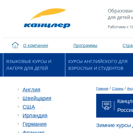
Образован
для детей 
Работаем с 1
О компании
Программы
Стр
ЯЗЫКОВЫЕ КУРСЫ И
КУРСЫ АНГЛИЙСКОГО ДЛЯ
ЛАГЕРЯ ДЛЯ ДЕТЕЙ
ВЗРОСЛЫХ И СТУДЕНТОВ
/
/
Англия
Главная
Страны
Анг
Швейцария
Канцл
США
Росси
Ирландия
Германия
Зимние курсы 
Франция