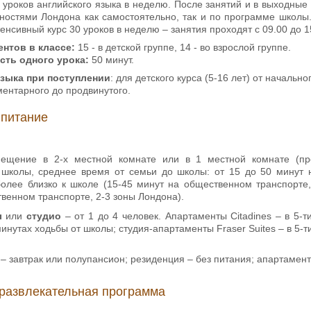
0 уроков английского языка в неделю. После занятий и в выходны
ностями Лондона как самостоятельно, так и по программе школы.
енсивный курс 30 уроков в неделю – занятия проходят с 09.00 до 1
нтов в классе:
15 - в детской группе, 14 - во взрослой группе.
ть одного урока:
50 минут.
языка при поступлении
: для детского курса (5-16 лет) от начально
ементарного до продвинутого.
 питание
мещение в 2-х местной комнате или в 1 местной комнате (пр
 школы, среднее время от семьи до школы: от 15 до 50 минут 
олее близко к школе (15-45 минут на общественном транспорте, 
венном транспорте, 2-3 зоны Лондона).
ы
или
студио
– от 1 до 4 человек. Апартаменты Citadines – в 5-
 минутах ходьбы от школы; студия-апартаменты Fraser Suites – в 5-
– завтрак или полупансион; резиденция – без питания; апартамент
развлекательная программа