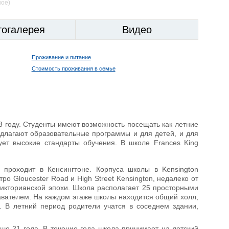
ное)
тогалерея
Видео
Проживание и питание
Стоимость проживания в семье
 году. Студенты имеют возможность посещать как летние
редлагают образовательные программы и для детей, и для
ует высокие стандарты обучения. В школе Frances King
й проходит в Кенсингтоне. Корпуса школы в Kensington
 Gloucester Road и High Street Kensington, недалеко от
викторианской эпохи. Школа располагает 25 просторными
авателем. На каждом этаже школы находится общий холл,
 В летний период родители учатся в соседнем здании,
ше 21 года. В течение года школа принимает на детский