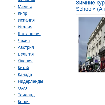
Зимние кур
Мальта
School» (Ан
Кипр
Испания
Италия
Шотландия
Чехия
Австрия
Бельгия
Япония
Китай
Канада
Нидерланды
ОАЭ
Таиланд
Корея