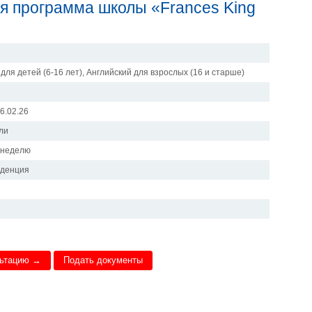
ая программа школы «Frances King
для детей (6-16 лет), Английский для взрослых (16 и старше)
06.02.26
ли
в неделю
иденция
льтацию →
Подать документы