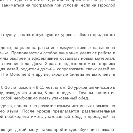
гут заниматься на программе при условии, если на взрослой
в группу, соответствующую их уровню. Школа предлагает
 неделю, нацелен на развитие коммуникативных навыков на
 языка. Преподаватели особое внимание уделяют работе в
детям быстрее и эффективнее осваивать новый материал.
 в течение года. Досуг: 3 раза в неделю летом со вторника
для детей, родители должны сопровождать своих детей во
mb The Monument и другие, входные билеты не включены в
8-16 лет зимой и 8-11 лет летом. 20 уроков английского в
у, рукоделию и игры, 5 раз в неделю. Группы состоят из
, с собой необходимо иметь упакованный обед.
 неделю, нацелен на развитие коммуникативных навыков на
ого языка. После уроков предлагается развлекательная
обой необходимо иметь упакованный обед и проездной на
ающие детей, могут также пройти курс обучения в школе.