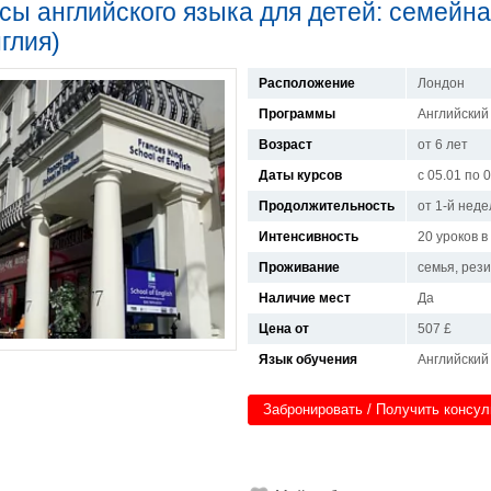
сы английского языка для детей: семейн
глия)
Расположение
Лондон
Программы
Английский 
Возраст
от 6 лет
Даты курсов
с 05.01 по 
Продолжительность
от 1-й неде
Интенсивность
20 уроков 
Проживание
семья, рез
Наличие мест
Да
Цена от
507 £
Язык обучения
Английский
Забронировать / Получить консу