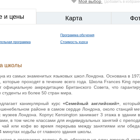
Мой выбор
(добавить в избран
е и цены
Карта
Фо
Программа обучения
тельная программа
Стоимость курса
ка школы
на из самых знаменитых языковых школ Лондона. Основана в 1973
ы, которые проходят в течение всего года. Школа Frances King п
т официальную аккредитацию Британского Совета, что гарантир
 студенты из более 50 стран мира.
длагает каникулярный курс
«Семейный английский»
, которы
енебельном районе в самом сердце Лондона, около станций метро
 музеев Лондона. Корпус Kensington занимает 3 этажа в здании 
ами, в том числе классами для индивидуальных занятий с препод
 чай или кофе во время перерыва между занятиями или обеда.
 минутах ходьбы от главного здания школы.
частия в программе должен быть обязательно один взрослый стар