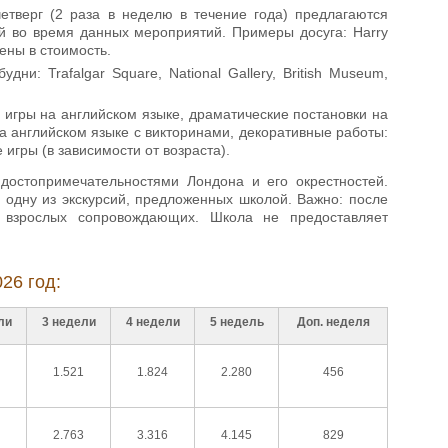
етверг (2 раза в неделю в течение года) предлагаются
й во время данных мероприятий. Примеры досуга: Harry
чены в стоимость.
и: Trafalgar Square, National Gallery, British Museum,
 игры на английском языке, драматические постановки на
а английском языке с викторинами, декоративные работы:
игры (в зависимости от возраста).
достопримечательностями Лондона и его окрестностей.
 одну из экскурсий, предложенных школой. Важно: после
 взрослых сопровождающих. Школа не предоставляет
26 год:
ли
3 недели
4 недели
5 недель
Доп. неделя
1.521
1.824
2.280
456
2.763
3.316
4.145
829