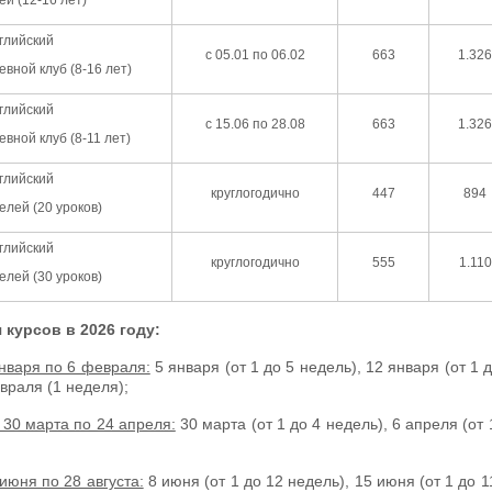
глийский
с 05.01 по 06.02
663
1.326
евной клуб (8-16 лет)
глийский
с 15.06 по 28.08
663
1.326
евной клуб (8-11 лет)
глийский
круглогодично
447
894
елей (20 уроков)
глийский
круглогодично
555
1.110
елей (30 уроков)
курсов в 2026 году:
нваря по 6 февраля:
5 января (от 1 до 5 недель), 12 января (от 1 д
враля (1 неделя);
 30 марта по 24 апреля:
30 марта (от 1 до 4 недель), 6 апреля (от 
июня по 28 августа:
8 июня (от 1 до 12 недель), 15 июня (от 1 до 1