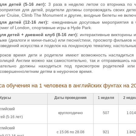
ля детей (5-16 лет):
3 раза в неделю летом со вторника по ч
роприятия для детей, родители должны сопровождать своих дете
River Cruise, Climb The Monument и другие, входные билеты не вклю
ля детей (12-16 лет):
·ежедневные досуговые мероприятия в будн
Tower of London, спортивные игры в Hyde Park.
ля детей + дневной клуб (8-16 лет):
интерактивные викторины и
ыке (диалоги и мини-пьесы) или песни/стихи, просмотр фильмов н
зведений искусства и поделок на лондонскую тематику, настольные 
роков время дети и родители имеют возможность насладиться 
толицей Англии можно как самостоятельно, так и отправившись на
зательно должны находиться под присмотром родителей или
совершеннолетним детям в неурочное время.
са обучения на 1 человека в английских фунтах на 20
Курсы
Даты проведения
1 неделя
2 неде
глийский
круглогодично
507
1.014
ей (5-16 лет)
глийский
с 15.06 по 28.08
921
1.842
ей (12-16 лет)