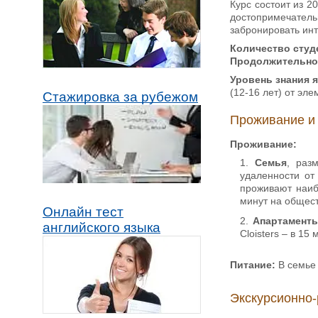
Курс состоит из 2
достопримечатель
забронировать инт
Количество студе
Продолжительнос
Уровень знания 
(12-16 лет) от эл
Стажировка за рубежом
Проживание и
Проживание:
Семья
, раз
удаленности от
проживают наиб
минут на общест
Онлайн тест
Апартамент
английского языка
Cloisters – в 15
Питание:
В семье 
Экскурсионно-