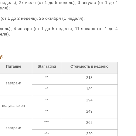
недель), 27 июля (от 1 до 5 недель), 3 августа (от 1 до 4
еля);
(от 1 до 2 недель), 26 октября (1 неделя);
дель), 4 января (от 1 до 5 недель), 11 января (от 1 до 4
еля).
у:
Питание
Star rating
Стоимость в неделю
**
213
завтраки
**
189
**
294
полупансион
**
249
***
262
завтраки
***
220