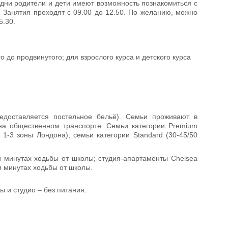
е дни родители и дети имеют возможность познакомиться с
 Занятия проходят с 09.00 до 12.50. По желанию, можно
5.30.
го до продвинутого; для взрослого курса и детского курса
едоставляется постельное бельё). Семьи проживают в
на общественном транспорте. Семьи категории Premium
1-3 зоны Лондона); семьи категории Standard (30-45/50
ти минутах ходьбы от школы; студия-апартаменты Chelsea
ти минутах ходьбы от школы.
ы и студио – без питания.