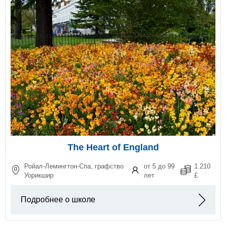
The Heart of England
Ройал-Лемингтон-Спа, графство
от 5 до 99
1.210
Уорикшир
лет
£
Подробнее о школе