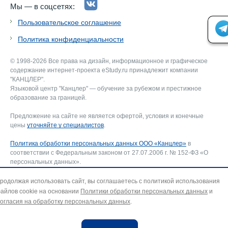
Мы — в соцсетях:
Пользовательское соглашение
Политика конфиденциальности
© 1998-2026 Все права на дизайн, информационное и графическое
содержание интернет-проекта eStudy.ru принадлежит компании
"КАНЦЛЕР".
Языковой центр "Канцлер" — обучение за рубежом и престижное
образование за границей.
Предложение на сайте не является офертой, условия и конечные
цены
уточняйте у специалистов
.
Политика обработки персональных данных ООО «Канцлер»
в
соответствии с Федеральным законом от 27.07.2006 г. № 152-ФЗ «О
персональных данных».
Соглашение об использовании сайта ООО «Канцлер»
, включающее
соглашение на обработку персональных данных и использование
родолжая использовать сайт, вы соглашаетесь с политикой использования
файлов cookie. В случае несогласия — покиньте сайт.
айлов cookie на основании
Политики обработки персональных данных
и
Для отзыва согласия на обработку персональных данных направьте
огласия на обработку персональных данных
.
запрос на адрес эл. почты:
info@estudy.ru
.