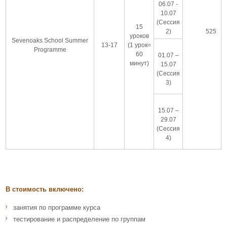
06.07 -
10.07
(Сессия
15
2)
525
уроков
Sevenoaks School Summer
13-17
(1 урок=
Programme
60
01.07 –
минут)
15.07
(Сессия
3)
15.07 –
29.07
(Сессия
4)
В стоимость включено:
занятия по программе курса
тестирование и распределение по группам