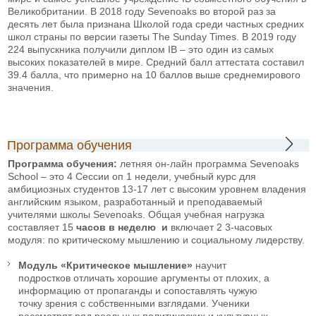
Великобритании. В 2018 году Sevenoaks во второй раз за
десять лет была признана Школой года среди частных средних
школ страны по версии газеты The Sunday Times. В 2019 году
224 выпускника получили диплом IB – это один из самых
высоких показателей в мире. Средний балл аттестата составил
39.4 балла, что примерно на 10 баллов выше среднемирового
значения.
Программа обучения
Программа обучения:
летняя он-лайн программа Sevenoaks
School – это 4 Сессии оп 1 недели, учебный курс для
амбициозных студентов 13-17 лет с высоким уровнем владения
английским языком, разработанный и преподаваемый
учителями школы Sevenoaks. Общая учебная нагрузка
составляет 15
часов в неделю и
включает 2 3-часовых
модуля: по критическому мышлению и социальному лидерству.
Модуль «Критическое мышление»
научит
подростков отличать хорошие аргументы от плохих, а
информацию от пропаганды и сопоставлять чужую
точку зрения с собственными взглядами. Ученики
рассмотрят ряд реальных политических и культурных