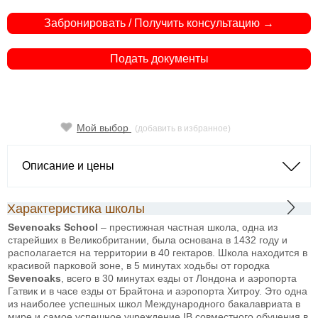
Забронировать / Получить консультацию →
Подать документы
Мой выбор
(добавить в избранное)
Описание и цены
Характеристика школы
Sevenoaks School
– престижная частная школа, одна из
старейших в Великобритании, была основана в 1432 году и
располагается на территории в 40 гектаров. Школа находится в
красивой парковой зоне, в 5 минутах ходьбы от городка
Sevenoaks
, всего в 30 минутах езды от Лондона и аэропорта
Гатвик и в часе езды от Брайтона и аэропорта Хитроу. Это одна
из наиболее успешных школ Международного бакалавриата в
мире и самое успешное учреждение IB совместного обучения в