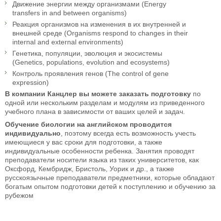
Движение энергии между организмами (Energy
transfers in and between organisms)
Реакция организмов на изменения в их внутренней и
внешней среде (Organisms respond to changes in their
internal and external environments)
Генетика, популяции, эволюция и экосистемы
(Genetics, populations, evolution and ecosystems)
Контроль проявления генов (The control of gene
expression)
В компании Канцлер вы можете заказать подготовку
по
одной или нескольким разделам и модулям из приведенного
учебного плана в зависимости от ваших целей и задач.
Обучение биологии на английском проводится
индивидуально
, поэтому всегда есть возможность учесть
имеющиеся у вас сроки для подготовки, а также
индивидуальные особенности ребенка. Занятия проводят
преподаватели носители языка из таких университетов, как
Оксфорд, Кембридж, Бристоль, Уорик и др., а также
русскоязычные преподаватели предметники, которые обладают
богатым опытом подготовки детей к поступлению и обучению за
рубежом