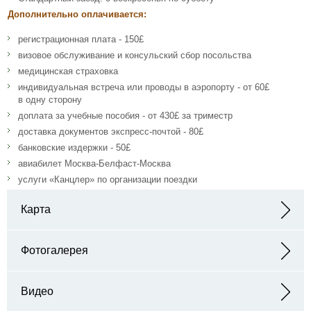
Дополнительно оплачивается:
регистрационная плата - 150£
визовое обслуживание и консульский сбор посольства
медицинская страховка
индивидуальная встреча или проводы в аэропорту - от 60£
в одну сторону
доплата за учебные пособия - от 430£ за триместр
доставка документов экспресс-почтой - 80£
банковские издержки - 50£
авиабилет Москва-Белфаст-Москва
услуги «Канцлер» по организации поездки
Карта
Адрес: 2-8 Lennoxvale, Belfast, BT9 5BY, Northern Ireland, United
Kingdom
Фотогалерея
Видео