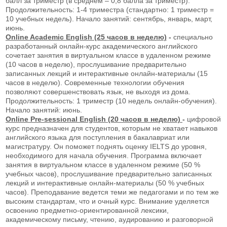
балл за триместр (в среднем – 0,8 балла за триместр).
Продолжительность: 1-4 триместра (стандартно: 1 триместр =
10 учебных недель). Начало занятий: сентябрь, январь, март,
июнь.
Online Academic English (25 часов в неделю)
-
специально
разработанный онлайн-курс академического английского
сочетает занятия в виртуальном классе в удаленном режиме
(10 часов в неделю), прослушивание предварительно
записанных лекций и интерактивные онлайн-материалы (15
часов в неделю). Современные технологии обучения
позволяют совершенствовать язык, не выходя из дома.
Продолжительность: 1 триместр (10 недель онлайн-обучения).
Начало занятий: июнь.
Online Pre-sessional English (20 часов в неделю)
-
цифровой
курс предназначен для студентов, которым не хватает навыков
английского языка для поступления в бакалавриат или
магистратуру. Он поможет поднять оценку IELTS до уровня,
необходимого для начала обучения. Программа включает
занятия в виртуальном классе в удаленном режиме (50 %
учебных часов), прослушивание предварительно записанных
лекций и интерактивные онлайн-материалы (50 % учебных
часов). Преподавание ведется теми же педагогами и по тем же
высоким стандартам, что и очный курс. Внимание уделяется
освоению предметно-ориентированной лексики,
академическому письму, чтению, аудированию и разговорной