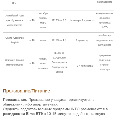
бакалавриата
One:
сентябрь,
Академическая
Английский язык
январь,
языковая
для обучения в
от 16
IELTS от 3.0
Минимум 1 триместр
март,
программа
университете
июнь
INTO
онлайн-курс
Online Academic
от 16
июнь
IELTS от 4.0
1 триместр
академического
English
английского
IELTS от
программы
5.0+диплом
январь,
Graduate diploma
получения
бакалавриата
от 18
июнь,
(магистратура)
степени
3-4 триместра
Университета
сентябрь
магистра
Stirling
Проживание/Питание
Проживание:
Проживание учащихся организуется в
общежитии либо апартаментах.
Студенты подготовительных программ INTO размещаются в
резиденции Elms BT9
в 10-15 минутах ходьбы от кампуса