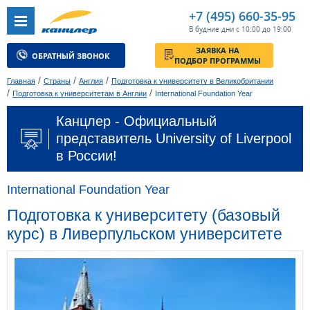
+7 (495) 660-35-95
В будние дни с 10:00 до 19:00
ЗАЯВКА НА
ОБРАТНЫЙ ЗВОНОК
ПОДБОР ПРОГРАММЫ
/
/
/
Главная
Страны
Англия
Подготовка к университету в Великобритании
/
/
Подготовка к университетам в Англии
International Foundation Year
Канцлер - Официальный
представитель University of Liverpool
в России!
International Foundation Year
Подготовка к университету (базовый
курс) в Ливерпульском университете