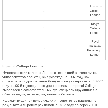
University
3
College
London
King's
4
College
London
Royal
Holloway
5
University of
London
Imperial College London
Императорский колледж Лондона, входящий в число лучших
университетов планеты, был учрежден в 1907 году как
структурное подразделение Лондонского университета. В 2007
году, к 100-й годовщине со дня основания, Imperial College
выделился в самостоятельный вуз, специализирующийся в
области науки, техники, медицины и бизнеса.
Колледж входит в число лучших университетов планеты по
результатам мировых рейтингов: в 2012 году по версии THE