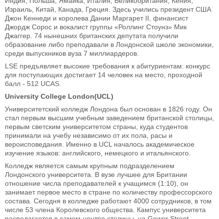
Индия, Польша, Ямайка, Италия, Великобритания, Кения,
Израиль, Китай, Канада, Греция. Здесь учились президент США
Джон Кеннеди и королева Дании Маргарет II, финансист
Джордж Сорос и вокалист группы «Роллинг Стоунз» Мик
Джаггер. 74 нынешних британских депутата получили
образование либо преподавали в Лондонской школе экономики,
среди выпускников вуза 7 миллиардеров.
LSE предъявляет высокие требования к абитуриентам: конкурс
для поступающих достигает 14 человек на место, проходной
балл - 512 UCAS.
University College London(UCL)
Университетский колледж Лондона был основан в 1826 году. Он
стал первым высшим учебным заведением британской столицы,
первым светским университетом страны, куда студентов
принимали на учебу независимо от их пола, расы и
вероисповедания. Именно в UCL началось академическое
изучение языков: английского, немецкого и итальянского.
Колледж является самым крупным подразделением
Лондонского университета. В вузе лучшее для Британии
отношение числа преподавателей к учащимся (1:10), он
занимает первое место в стране по количеству профессорского
состава. Сегодня в колледже работают 4000 сотрудников, в том
числе 53 члена Королевского общества. Кампус университета
располагается в самом центре столицы, на Gower Street.