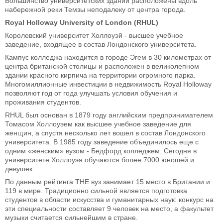
Большинство университетских зданий расположены вдоль
набережной реки Темзы неподалеку от центра города.
Royal Holloway University of London (RHUL)
Королевский университет Холлоуэй - высшее учебное
заведение, входящее в состав Лондонского университета.
Кампус колледжа находится в городе Эгем в 30 километрах от
центра британской столицы и расположен в великолепном
здании красного кирпича на территории огромного парка.
Многомиллионные инвестиции в недвижимость Royal Holloway
позволяют год от года улучшать условия обучения и
проживания студентов.
RHUL был основан в 1879 году английским предпринимателем
Томасом Холлоуэем как высшее учебное заведение для
женщин, а спустя несколько лет вошел в состав Лондонского
университета. В 1985 году заведение объединилось еще с
одним «женским» вузом - Бедфорд колледжем. Сегодня в
университете Холлоуэя обучаются более 7000 юношей и
девушек.
По данным рейтинга THE вуз занимает 15 место в Британии и
119 в мире. Традиционно сильной является подготовка
студентов в области искусства и гуманитарных наук: конкурс на
эти специальности составляет 9 человек на место, а факультет
музыки считается сильнейшим в стране.