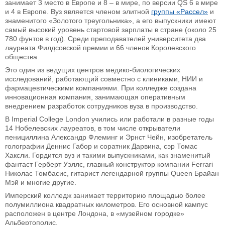
занимает 3 место в Европе и 8 – в мире, по версии QS 6 в мире
и 4 в Европе. Вуз является членом элитной
группы «Рассел»
и
знаменитого «Золотого треугольника», а его выпускники имеют
самый высокий уровень стартовой зарплаты в стране (около 25
780 фунтов в год). Среди преподавателей университета два
лауреата Филдсовской премии и 66 членов Королевского
общества.
Это один из ведущих центров медико-биологических
исследований, работающий совместно с клиниками, НИИ и
фармацевтическими компаниями. При колледже создана
инновационная компания, занимающая оперативным
внедрением разработок сотрудников вуза в производство.
В Imperial College London учились или работали в разные годы
14 Нобелевских лауреатов, в том числе открыватели
пенициллина Александр Флеминг и Эрнст Чейн, изобретатель
голографии Деннис Габор и соратник Дарвина, сэр Томас
Хаксли. Гордится вуз и такими выпускниками, как знаменитый
фантаст Герберт Уэллс, главный конструктор компании Ferrari
Николас Томбасис, гитарист легендарной группы Queen Брайан
Мэй и многие другие.
Имперский колледж занимает территорию площадью более
полумиллиона квадратных километров. Его основной кампус
расположен в центре Лондона, в «музейном городке»
Альбертополис.