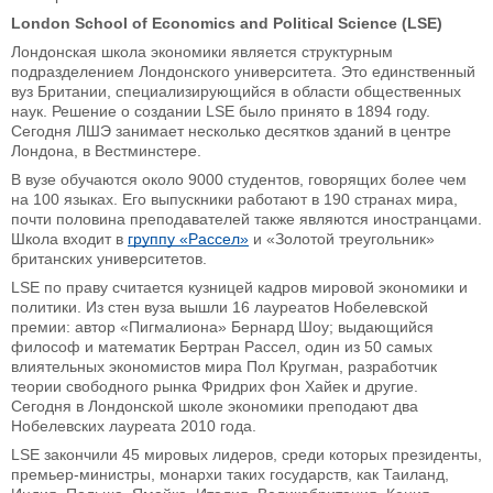
London School of Economics and Political Science (LSE)
Лондонская школа экономики является структурным
подразделением Лондонского университета. Это единственный
вуз Британии, специализирующийся в области общественных
наук. Решение о создании LSE было принято в 1894 году.
Сегодня ЛШЭ занимает несколько десятков зданий в центре
Лондона, в Вестминстере.
В вузе обучаются около 9000 студентов, говорящих более чем
на 100 языках. Его выпускники работают в 190 странах мира,
почти половина преподавателей также являются иностранцами.
Школа входит в
группу «Рассел»
и «Золотой треугольник»
британских университетов.
LSE по праву считается кузницей кадров мировой экономики и
политики. Из стен вуза вышли 16 лауреатов Нобелевской
премии: автор «Пигмалиона» Бернард Шоу; выдающийся
философ и математик Бертран Рассел, один из 50 самых
влиятельных экономистов мира Пол Кругман, разработчик
теории свободного рынка Фридрих фон Хайек и другие.
Сегодня в Лондонской школе экономики преподают два
Нобелевских лауреата 2010 года.
LSE закончили 45 мировых лидеров, среди которых президенты,
премьер-министры, монархи таких государств, как Таиланд,