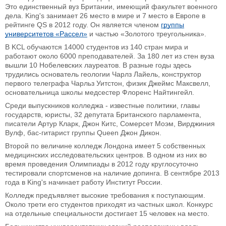
Это единственный вуз Британии, имеющий факультет военного
дела. King's занимает 26 место в мире и 7 место в Европе в
рейтинге QS в 2012 году. Он является членом
группы
университетов «Рассел»
и частью «Золотого треугольника».
В KCL обучаются 14000 студентов из 140 стран мира и
работают около 6000 преподавателей. За 180 лет из стен вуза
вышли 10 Нобелевских лауреатов. В разные годы здесь
трудились основатель геологии Чарлз Лайель, конструктор
первого телеграфа Чарльз Уитстон, физик Джеймс Максвелл,
основательница школы медсестер Флоренс Найтингейл.
Среди выпускников колледжа - известные политики, главы
государств, юристы, 32 депутата Британского парламента,
писатели Артур Кларк, Джон Китс, Сомерсет Моэм, Вирджиния
Вулф, бас-гитарист группы Queen Джон Дикон.
Второй по величине колледж Лондона имеет 5 собственных
медицинских исследовательских центров. В одном из них во
время проведения Олимпиады в 2012 году круглосуточно
тестировали спортсменов на наличие допинга. В сентябре 2013
года в King's начинает работу Институт России.
Колледж предъявляет высокие требования к поступающим.
Около трети его студентов приходят из частных школ. Конкурс
на отдельные специальности достигает 15 человек на место.