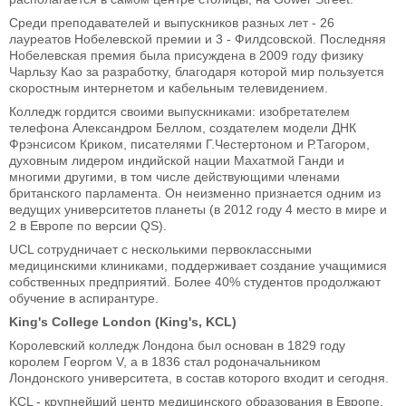
Среди преподавателей и выпускников разных лет - 26
лауреатов Нобелевской премии и 3 - Филдсовской. Последняя
Нобелевская премия была присуждена в 2009 году физику
Чарльзу Као за разработку, благодаря которой мир пользуется
скоростным интернетом и кабельным телевидением.
Колледж гордится своими выпускниками: изобретателем
телефона Александром Беллом, создателем модели ДНК
Фрэнсисом Криком, писателями Г.Честертоном и Р.Тагором,
духовным лидером индийской нации Махатмой Ганди и
многими другими, в том числе действующими членами
британского парламента. Он неизменно признается одним из
ведущих университетов планеты (в 2012 году 4 место в мире и
2 в Европе по версии QS).
UCL сотрудничает с несколькими первоклассными
медицинскими клиниками, поддерживает создание учащимися
собственных предприятий. Более 40% студентов продолжают
обучение в аспирантуре.
King's College London (King's, KCL)
Королевский колледж Лондона был основан в 1829 году
королем Георгом V, а в 1836 стал родоначальником
Лондонского университета, в состав которого входит и сегодня.
KCL - крупнейший центр медицинского образования в Европе.