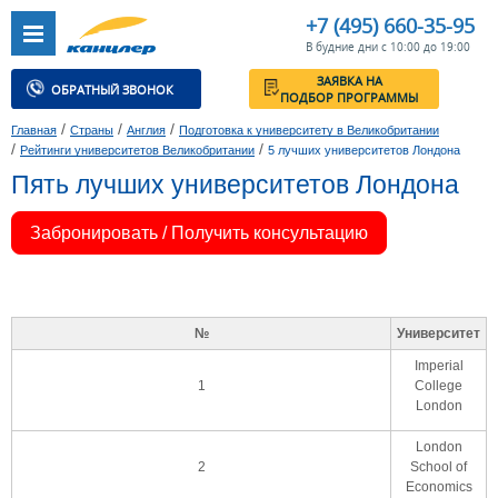
+7 (495) 660-35-95
В будние дни с 10:00 до 19:00
ЗАЯВКА НА
ОБРАТНЫЙ ЗВОНОК
ПОДБОР ПРОГРАММЫ
/
/
/
Главная
Страны
Англия
Подготовка к университету в Великобритании
/
/
Рейтинги университетов Великобритании
5 лучших университетов Лондона
Пять лучших университетов Лондона
Забронировать / Получить консультацию
№
Университет
Imperial
1
College
London
London
2
School of
Economics