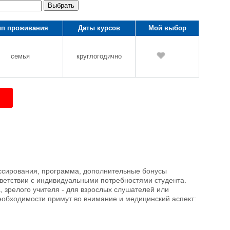
Выбрать
ип проживания
Даты курсов
Мой выбор
семья
круглогодично
ессирования, программа, дополнительные бонусы
ответствии с индивидуальными потребностями студента.
, зрелого учителя - для взрослых слушателей или
еобходимости примут во внимание и медицинский аспект: