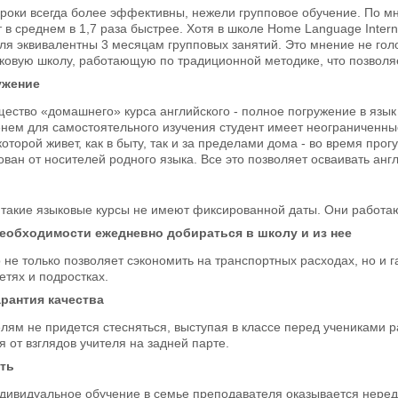
роки всегда более эффективны, нежели групповое обучение. По м
 в среднем в 1,7 раза быстрее. Хотя в школе Home Language Intern
я эквивалентны 3 месяцам групповых занятий. Это мнение не голо
овую школу, работающую по традиционной методике, что позволяе
ужение
ство «домашнего» курса английского - полное погружение в язык и
нем для самостоятельного изучения студент имеет неограниченны
которой живет, как в быту, так и за пределами дома - во время про
ван от носителей родного языка. Все это позволяет осваивать анг
 такие языковые курсы не имеют фиксированной даты. Они работаю
необходимости ежедневно добираться в школу и из нее
не только позволяет сэкономить на транспортных расходах, но и г
етях и подростках.
рантия качества
ям не придется стесняться, выступая в классе перед учениками ра
я от взглядов учителя на задней парте.
ть
индивидуальное обучение в семье преподавателя оказывается нере