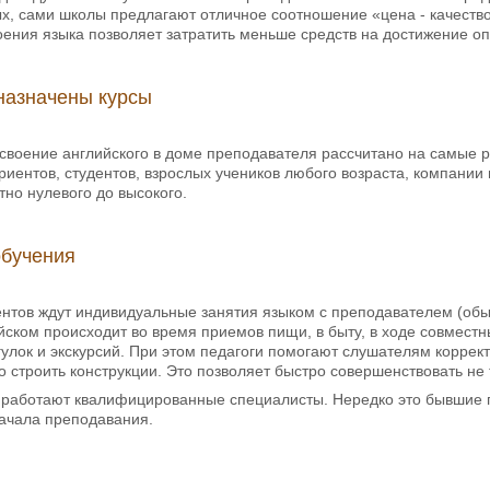
ых, сами школы предлагают отличное соотношение «цена - качество
ения языка позволяет затратить меньше средств на достижение оп
назначены курсы
воение английского в доме преподавателя рассчитано на самые ра
риентов, студентов, взрослых учеников любого возраста, компании
но нулевого до высокого.
обучения
нтов ждут индивидуальные занятия языком с преподавателем (обы
ском происходит во время приемов пищи, в быту, в ходе совместн
улок и экскурсий. При этом педагоги помогают слушателям коррек
о строить конструкции. Это позволяет быстро совершенствовать не
работают квалифицированные специалисты. Нередко это бывшие пе
начала преподавания.