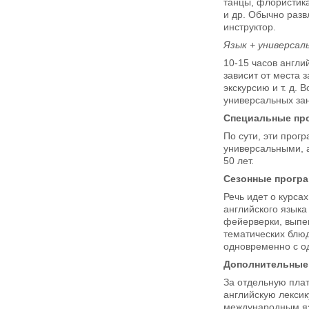
танцы, флористика
и др. Обычно разв
инструктор.
Язык + универсал
10-15 часов англи
зависит от места 
экскурсию и т. д.
универсальных за
Специальные пр
По сути, эти прог
универсальными, а
50 лет.
Сезонные прогр
Речь идет о курса
английского языка
фейерверки, выпек
тематических блюд
одновременно с о
Дополнительные
За отдельную пла
английскую лексик
международным яз