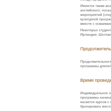
Имеется также воз
английского; посе
мероприятий (спор
культурной прогр
вместе с осваива
Некоторых студент
Ирландии, Шотлан
Продолжитель
Продолжительность
программы длител
Время провед
Индивидуальное о
программы начинаю
касается курсов 
бронировать место