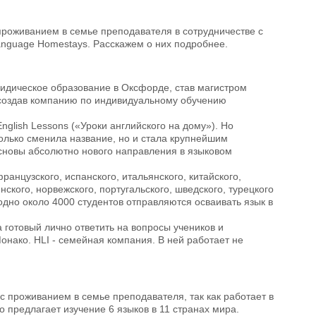
проживанием в семье преподавателя в сотрудничестве с
Language Homestays. Расскажем о них подробнее.
идическое образование в Оксфорде, став магистром
, создав компанию по индивидуальному обучению
glish Lessons («Уроки английского на дому»). Но
олько сменила название, но и стала крупнейшим
основы абсолютно нового направления в языковом
ранцузского, испанского, итальянского, китайского,
нского, норвежского, португальского, шведского, турецкого
одно около 4000 студентов отправляются осваивать язык в
 готовый лично ответить на вопросы учеников и
нако. HLI - семейная компания. В ней работает не
 проживанием в семье преподавателя, так как работает в
но предлагает изучение 6 языков в 11 странах мира.