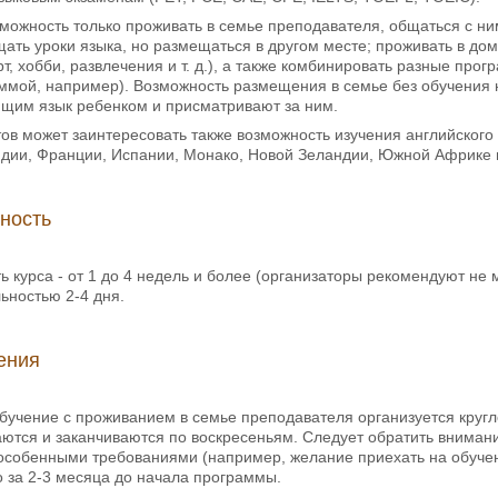
можность только проживать в семье преподавателя, общаться с ни
щать уроки языка, но размещаться в другом месте; проживать в дом
т, хобби, развлечения и т. д.), а также комбинировать разные прог
аммой, например). Возможность размещения в семье без обучения 
ющим язык ребенком и присматривают за ним.
ов может заинтересовать также возможность изучения английского 
дии, Франции, Испании, Монако, Новой Зеландии, Южной Африке 
ность
 курса - от 1 до 4 недель и более (организаторы рекомендуют не 
ьностью 2-4 дня.
ения
бучение с проживанием в семье преподавателя организуется кругл
тся и заканчиваются по воскресеньям. Следует обратить внимани
с особенными требованиями (например, желание приехать на обуче
 за 2-3 месяца до начала программы.