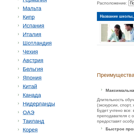
Расположение:
Мальта
Название школы,
Кипр
Испания
Италия
Шотландия
Чехия
Австрия
Бельгия
Преимущества 
Япония
Китай
Максимальна
Канада
Длительность обуч
Нидерланды
(экскурсии, спорт
Будет учтено все:
ОАЭ
преподавателя с о
Таиланд
предоставят особу
Быстрое про
Корея