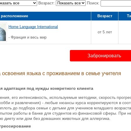
Возраст:
Поиск:
 расположение
Возраст
Т
Home Language International
от 5 лет
- Франция и весь мир
Забронировать
освоения языка с проживанием в семье учителя
я адаптация под нужды конкретного клиента
ения, его интенсивность, используемые методики, скорость прогр
, хобби и развлечения) - любые нюансы курса корректируются в со
 вплоть до подбора семьи с детьми для учеников младшего возраста
пытом работы в банке для студентов из финансовой сферы. При н
ю диету или дом без домашних животных для аллергика.
грессирование