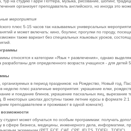
, тур на студию Гарри Поттера, музыка, рисование, шопинг, тради
лечения организует преподаватель английского, но иногда это мо
ьные мероприятия
йского плюс 5-15 часов так называемых универсальных мероприяти
занятий и может включать: кино, боулинг, прогулки по городу, посе
 Возможен также вариант без специальных языковых уроков, состоя
нятий.
ограммы
раммы относятся к категории «Язык + развлечения», однако выделяю
 разработаны для определенного возраста учащихся - для детей 5-
аммы
х, организуемых в период праздников: на Рождество, Новый год, П
 в неделю плюс различные мероприятия: украшение елки, рождест
ание и поедание блинов, украшение пасхальных яиц, вырезание т
. В некоторых школах доступны также летние курсы в формате 2:1
дним преподавателем и проживают в одной комнате).
 возможности
ту студент может обучаться по особым программам: получать доп
у в сфере бизнеса, медицины, инженерного дела, информатики, права
ыковым экзаменам (PET, FCE, CAE, CPE, IELTS, TOEFL, TOEIC).