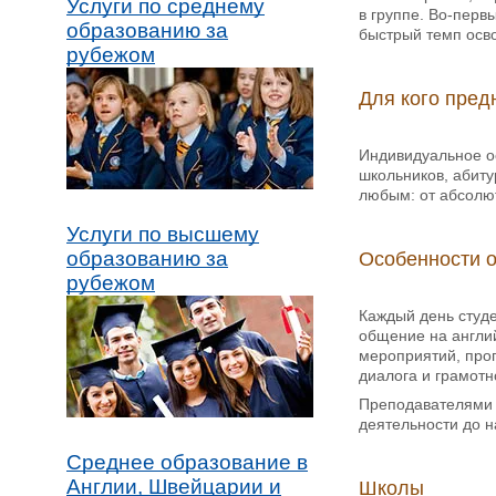
Услуги по среднему
в группе. Во-перв
образованию за
быстрый темп осво
рубежом
Для кого пред
Индивидуальное ос
школьников, абиту
любым: от абсолют
Услуги по высшему
образованию за
Особенности 
рубежом
Каждый день студе
общение на англий
мероприятий, прог
диалога и грамотн
Преподавателями 
деятельности до 
Среднее образование в
Англии, Швейцарии и
Школы