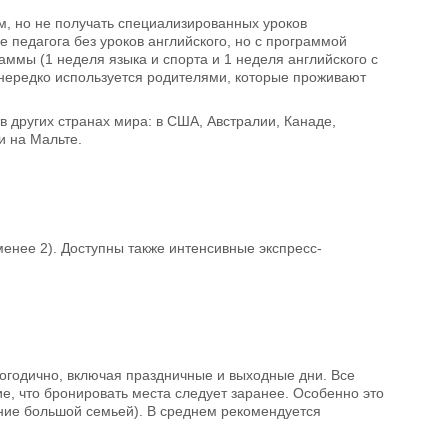
м, но не получать специализированных уроков
е педагога без уроков английского, но с программой
раммы (1 неделя языка и спорта и 1 неделя английского с
нередко используется родителями, которые проживают
в других странах мира: в США, Австралии, Канаде,
и на Мальте.
менее 2). Доступны также интенсивные экспресс-
огодично, включая праздничные и выходные дни. Все
е, что бронировать места следует заранее. Особенно это
ние большой семьей). В среднем рекомендуется