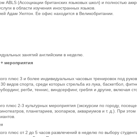
ом ABLS (Ассоциации британских языковых школ) и полностью акк
слуги в области изучения иностранных языков.
ей Адам Уилтон. Ее офис находится в Великобритании.
идуальных занятий английским в неделю.
 + мероприятия
кого плюс 3 и более индивидуальных часовых тренировок под рук
30 видов спорта, среди которых стрельба из лука, баскетбол, фитн
оубординг, регби, теннис, виндсерфинг, гребля и другие, включая с
ого плюс 2-3 культурных мероприятия (экскурсии по городу, посеще
кинотеатров, планетариев, зоопарков, аквариумов и т. д.). При эт
иантов.
ия
кого плюс от 2 до 5 часов развлечений в неделю по выбору студен