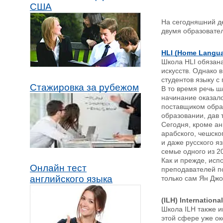
США
На сегодняшний де
двумя образовател
HLI (Home Languag
Школа HLI обязан
искусств. Однако 
студентов языку с
Стажировка за рубежом
В то время речь ш
начинание оказало
поставщиком образ
образовании, дав 
Сегодня, кроме ан
арабского, чешског
и даже русского я
семье одного из 2
Как и прежде, исп
Онлайн тест
преподавателей по
английского языка
только сам Ян Джо
(ILH) Internation
Школа ILH также и
этой сфере уже око