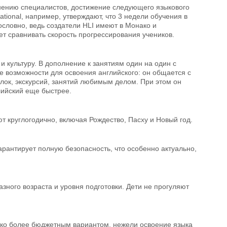
нению специалистов, достижение следующего языкового
ational, например, утверждают, что 3 недели обучения в
словно, ведь создатели HLI имеют в Монако и
т сравнивать скорость прогрессирования учеников.
 культуру. В дополнение к занятиям один на один с
е возможности для освоения английского: он общается с
гулок, экскурсий, занятий любимым делом. При этом он
лийский еще быстрее.
т круглогодично, включая Рождество, Пасху и Новый год.
арантирует полную безопасность, что особенно актуально,
зного возраста и уровня подготовки. Дети не прогуляют
дко более бюджетным вариантом, нежели освоение языка