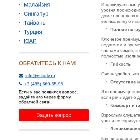
Малайзия
Индивидуальные у
уровня происходит
Сингапур
доме преподавател
великолепную язык
Тайвань
Полное погр
Турция
Ключевое преимуще
ЮАР
педагогом и време
членами семьи, в 
полностью изолиро
ОБРАТИТЕСЬ К НАМ!
Гибкость
Очень удобно, что
info@estudy.ru
Отсутствие 
+7 (495) 660-35-95
Это преимущество 
Если у вас появился вопрос,
задайте его через форму
если речь идет о д
обратной связи.
Комфорт и га
Задать вопрос
Взрослым слушател
урок и не спрячутс
Экономичнос
Как ни странно, 