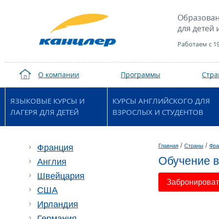
Образован
для детей 
Работаем с 1
О компании
Программы
Стр
ЯЗЫКОВЫЕ КУРСЫ И
КУРСЫ АНГЛИЙСКОГО ДЛЯ
ЛАГЕРЯ ДЛЯ ДЕТЕЙ
ВЗРОСЛЫХ И СТУДЕНТОВ
/
/
Франция
Главная
Страны
Фра
Обучение в
Англия
Швейцария
Забронировать
США
Ирландия
Германия