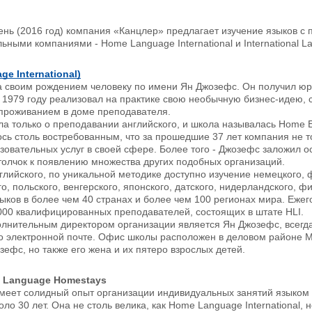
нь (2016 год) компания «Канцлер» предлагает изучение языков с 
ьными компаниями - Home Language International и International 
e International)
а своим рождением человеку по имени Ян Джозефс. Он получил юр
в 1979 году реализовал на практике свою необычную бизнес-идею
 проживанием в доме преподавателя.
ла только о преподавании английского, и школа называлась Home En
сь столь востребованным, что за прошедшие 37 лет компания не т
овательных услуг в своей сфере. Более того - Джозефс заложил 
толчок к появлению множества других подобных организаций.
глийского, по уникальной методике доступно изучение немецкого, ф
о, польского, венгерского, японского, датского, нидерландского, фи
зыков в более чем 40 странах и более чем 100 регионах мира. Ежег
000 квалифицированных преподавателей, состоящих в штате HLI.
олнительным директором организации является Ян Джозефс, всегда
 электронной почте. Офис школы расположен в деловом районе Мо
зефс, но также его жена и их пятеро взрослых детей.
al Language Homestays
меет солидный опыт организации индивидуальных занятий языком с
ло 30 лет. Она не столь велика, как Home Language International, 