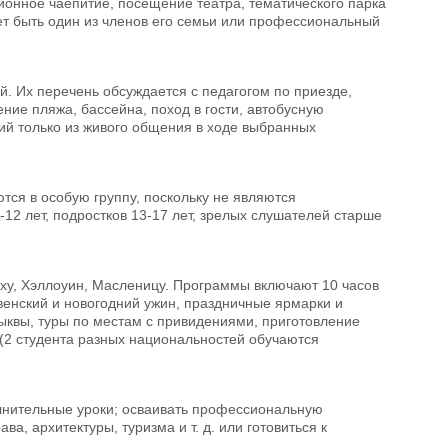
ционное чаепитие, посещение театра, тематического парка
жет быть один из членов его семьи или профессиональный
й. Их перечень обсуждается с педагогом по приезде,
щение пляжа, бассейна, поход в гости, автобусную
щий только из живого общения в ходе выбранных
тся в особую группу, поскольку не являются
12 лет, подростков 13-17 лет, зрелых слушателей старше
асху, Хэллоуин, Масленицу. Программы включают 10 часов
венский и новогодний ужин, праздничные ярмарки и
ыквы, туры по местам с привидениями, приготовление
 (2 студента разных национальностей обучаются
олнительные уроки; осваивать профессиональную
, архитектуры, туризма и т. д. или готовиться к