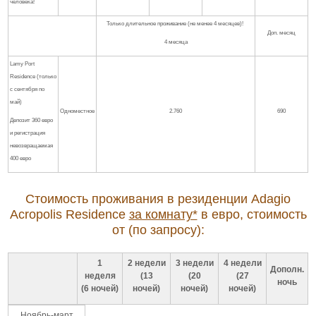
человека!
Только длительное проживание (не менее 4 месяцев)!
Доп. месяц
4 месяца
Lamy Port
Residence (только
с сентября по
май)
Одноместное
2.760
690
Депозит 360 евро
и регистрация
невозвращаемая
400 евро
Стоимость проживания в резиденции Adagio
Acropolis Residence
за комнату*
в евро
, стоимость
от (по запросу):
1
2 недели
3 недели
4 недели
Дополн.
неделя
(13
(20
(27
ночь
(6 ночей)
ночей)
ночей)
ночей)
Ноябрь-март