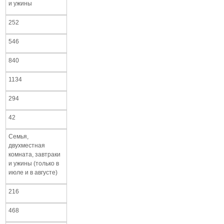
и ужины
252
546
840
1134
294
42
Семья,
двухместная
комната, завтраки
и ужины (только в
июле и в августе)
216
468