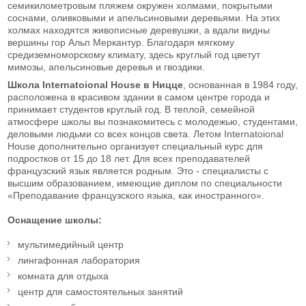
семикилометровым пляжем окружен холмами, покрытыми
соснами, оливковыми и апельсиновыми деревьями. На этих
холмах находятся живописные деревушки, а вдали видны
вершины гор Альп Меркантур. Благодаря мягкому
средиземноморскому климату, здесь круглый год цветут
мимозы, апельсиновые деревья и гвоздики.
Школа Internatoional House в Ницце
, основанная в 1984 году,
расположена в красивом здании в самом центре города и
принимает студентов круглый год. В теплой, семейной
атмосфере школы вы познакомитесь с молодежью, студентами,
деловыми людьми со всех концов света. Летом Internatoional
House дополнительно организует специальный курс для
подростков от 15 до 18 лет. Для всех преподавателей
французский язык является родным. Это - специалисты с
высшим образованием, имеющие диплом по специальности
«Преподавание французского языка, как иностранного».
Оснащение школы:
мультимедийный центр
лингафонная лаборатория
комната для отдыха
центр для самостоятельных занятий