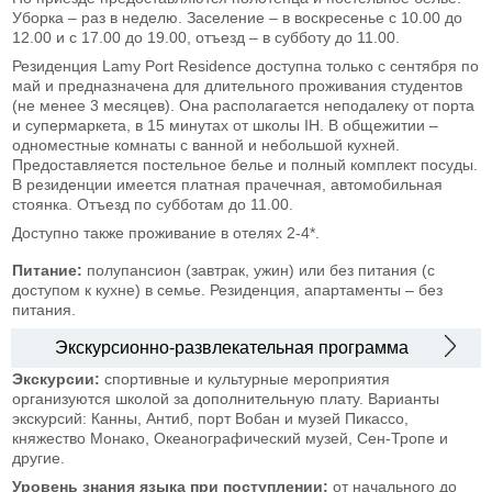
Уборка – раз в неделю. Заселение – в воскресенье с 10.00 до
12.00 и с 17.00 до 19.00, отъезд – в субботу до 11.00.
Резиденция Lamy Port Residence доступна только с сентября по
май и предназначена для длительного проживания студентов
(не менее 3 месяцев). Она располагается неподалеку от порта
и супермаркета, в 15 минутах от школы IH. В общежитии –
одноместные комнаты с ванной и небольшой кухней.
Предоставляется постельное белье и полный комплект посуды.
В резиденции имеется платная прачечная, автомобильная
стоянка. Отъезд по субботам до 11.00.
Доступно также проживание в отелях 2-4*.
Питание:
полупансион (завтрак, ужин) или без питания (с
доступом к кухне) в семье. Резиденция, апартаменты – без
питания.
Экскурсионно-развлекательная программа
Экскурсии
:
спортивные и культурные мероприятия
организуются школой за дополнительную плату. Варианты
экскурсий: Канны, Антиб, порт Вобан и музей Пикассо,
княжество Монако, Океанографический музей, Сен-Тропе и
другие.
Уровень знания языка при поступлении:
от начального до