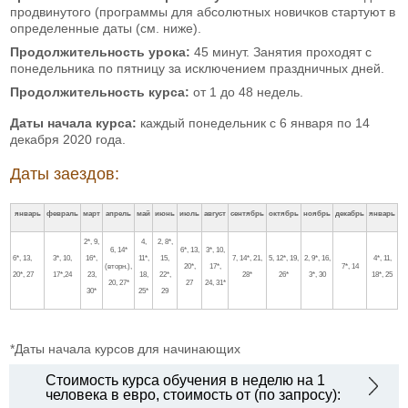
продвинутого (программы для абсолютных новичков стартуют в
определенные даты (см. ниже).
Продолжительность урока:
45 минут. Занятия проходят с
понедельника по пятницу за исключением праздничных дней.
Продолжительность курса:
от 1 до 48 недель.
Даты начала курса:
каждый понедельник с 6 января по 14
декабря 2020 года.
Даты заездов:
январь
февраль
март
апрель
май
июнь
июль
август
сентябрь
октябрь
ноябрь
декабрь
январь
2*, 9,
4,
2, 8*,
6, 14*
6*, 13,
3*, 10,
6*, 13,
3*, 10,
16*,
11*,
15,
7, 14*, 21,
5, 12*, 19,
2, 9*, 16,
4*, 11,
(вторн.),
20*,
17*,
7*, 14
20*, 27
17*,24
23,
18,
22*,
28*
26*
3*, 30
18*, 25
20, 27*
27
24, 31*
30*
25*
29
*Даты начала курсов для начинающих
Стоимость курса обучения в неделю на 1
человека в евро, стоимость от (по запросу):