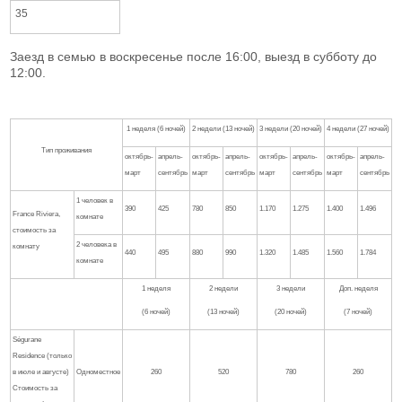
35
Заезд в семью в воскресенье после 16:00, выезд в субботу до
12:00.
1 неделя (6 ночей)
2 недели (13 ночей)
3 недели (20 ночей)
4 недели (27 ночей)
Тип проживания
октябрь-
апрель-
октябрь-
апрель-
октябрь-
апрель-
октябрь-
апрель-
март
сентябрь
март
сентябрь
март
сентябрь
март
сентябрь
1 человек в
390
425
780
850
1.170
1.275
1.400
1.496
France Riviera,
комнате
стоимость за
2 человека в
комнату
440
495
880
990
1.320
1.485
1.560
1.784
комнате
1 неделя
2 недели
3 недели
Доп. неделя
(6 ночей)
(13 ночей)
(20 ночей)
(7 ночей)
Ségurane
Residence (только
в июле и августе)
Одноместное
260
520
780
260
Стоимость за