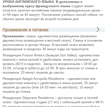
УРОКИ АНГЛИЙСКОГО ЯЗЫКА
.
В дополнение к
выбранному курсу французского языка
студент может
оплатить занятия английским языком (индивидуальные уроки –
от 58 евро за 45 минут). Расписание учебных сессий гибкое, но
обычно уроки проходят во второй половине дня.
Проживание и питание
Проживание:
семья, одноместное размещение (возможно
двухместное размещение в высокий сезон). Семьи в основном
расположены в центре Ниццы. В высокий сезон возможно
размещение в пределах 30 минут езды на транспорте.
Резиденция France Riviera (бывшая Sun Valley): одноместная
комната с мини-кухней и удобствами, можно установить доп.
кровать (60 € в неделю). Заезд по воскресеньям с 18:00 до
22:00, отъезд в субботу до 12:00. В трех минутах от пляжа и
магазинов. 20 минут пешком до школы.
Резиденция Adagio Acropolis Residence – одноместная или
двухместная комната с удобствами и мини-кухней, 25 минут
пешком до школы (или 14-20 мин. на автобусе), 15 минут
пешком до пляжа.
Резиденция Ségurane Residence
– доступна только в летний
сезон. Одноместные студии (17 м
) с небольшой кухней и Wi-Fi.
2
По приезде предоставляются полотенца и постельное белье.