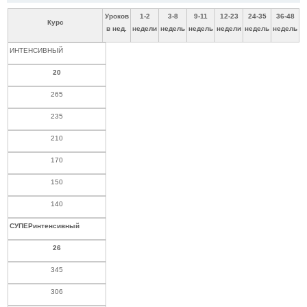
Уроков
1-2
3-8
9-11
12-23
24-35
36-48
Курс
в нед.
недели
недель
недель
недели
недель
недель
ИНТЕНСИВНЫЙ
20
265
235
210
170
150
140
СУПЕРинтенсивный
26
345
306