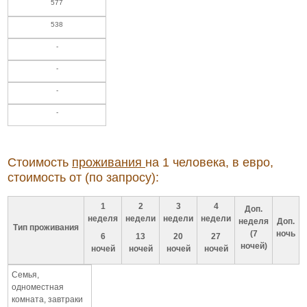
577
538
-
-
-
-
Стоимость
проживания
на 1 человека, в евро
,
стоимость от (по запросу):
1
2
3
4
Доп.
неделя
недели
недели
недели
неделя
Доп.
Тип проживания
(7
ночь
6
13
20
27
ночей)
ночей
ночей
ночей
ночей
Семья,
одноместная
комната, завтраки