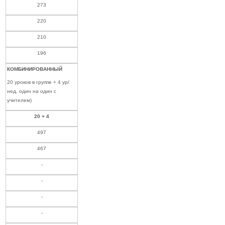
273
220
210
196
КОМБИНИРОВАННЫЙ
20 уроков в группе + 4 ур/
нед. один на один с
учителем)
20 + 4
497
467
-
-
-
-