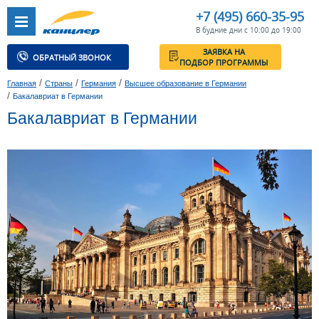
+7 (495) 660-35-95
В будние дни с 10:00 до 19:00
ЗАЯВКА НА
ОБРАТНЫЙ ЗВОНОК
ПОДБОР ПРОГРАММЫ
/
/
/
Главная
Страны
Германия
Высшее образование в Германии
/
Бакалавриат в Германии
Бакалавриат в Германии