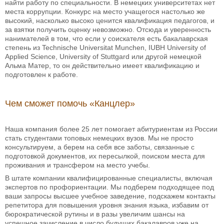
найти работу по специальности. В немецких университетах нет
места коррупции. Конкурс на место учащегося настолько же
высокий, насколько высоко ценится квалификация педагогов, и
за взятки получить оценку невозможно. Отсюда и уверенность
нанимателей в том, что если у соискателя есть бакалаврская
степень из Technische Universitat Munchen, IUBH University of
Applied Science, University of Stuttgard или другой немецкой
Альма Матер, то он действительно имеет квалификацию и
подготовлен к работе.
Чем сможет помочь «Канцлер»
Наша компания более 25 лет помогает абитуриентам из России
стать студентами топовых немецких вузов. Мы не просто
консультируем, а берем на себя все заботы, связанные с
подготовкой документов, их пересылкой, поиском места для
проживания и трансфером на место учебы.
В штате компании квалифицированные специалисты, включая
экспертов по профориентации. Мы подберем подходящее под
ваши запросы высшее учебное заведение, подскажем контакты
репетитора для повышения уровня знания языка, избавим от
бюрократической рутины и в разы увеличим шансы на
успешное зачисление в число будущих бакалавров уже на