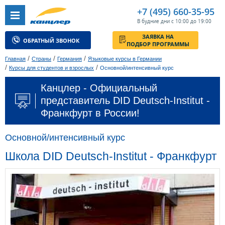
+7 (495) 660-35-95
В будние дни с 10:00 до 19:00
ЗАЯВКА НА
ОБРАТНЫЙ ЗВОНОК
ПОДБОР ПРОГРАММЫ
/
/
/
Главная
Страны
Германия
Языковые курсы в Германии
/
/
Курсы для студентов и взрослых
Основной/интенсивный курс
Канцлер - Официальный
представитель DID Deutsch-Institut -
Франкфурт в России!
Основной/интенсивный курс
Школа DID Deutsch-Institut - Франкфурт