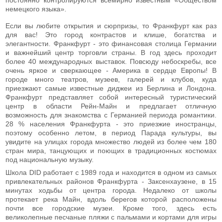
немецкого языка».
Если вы любите открытия и сюрпризы, то Франкфурт как раз
для вас! Это город контрастов и клише, богатства и
элегантности. Франкфурт - это финансовая столица Германии
и важнейший центр торговли страны. В год здесь проходит
более 40 международных выставок. Повсюду небоскребы, все
очень яркое и сверкающее - Америка в сердце Европы! В
городе много театров, музеев, галерей и клубов, куда
приезжают самые известные диджеи из Берлина и Лондона.
Франкфурт представляет собой интересный туристический
центр в области Рейн-Майн и предлагает отличную
возможность для знакомства с Германией периода романтики.
28 % населения Франкфурта - это приезжие иностранцы,
поэтому особенно летом, в период Парада культуры, вы
увидите на улицах города множество людей из более чем 180
стран мира, танцующих и поющих в традиционных костюмах
под национальную музыку.
Школа DID работает с 1989 года и находится в одном из самых
привлекательных районов Франкфурта - Заксенхаузене, в 15
минутах ходьбы от центра города. Недалеко от школы
протекает река Майн, вдоль берегов которой расположены
почти все городские музеи. Кроме того, здесь есть
великолепные песчаные пляжи с пальмами и кортами для игры