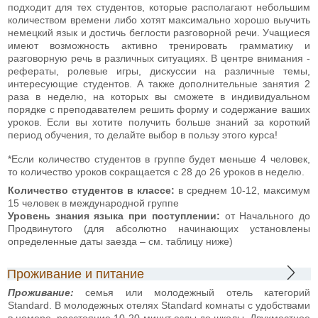
подходит для тех студентов, которые располагают небольшим
количеством времени либо хотят максимально хорошо выучить
немецкий язык и достичь беглости разговорной речи. Учащиеся
имеют возможность активно тренировать грамматику и
разговорную речь в различных ситуациях. В центре внимания -
рефераты, ролевые игры, дискуссии на различные темы,
интересующие студентов. А также дополнительные занятия 2
раза в неделю, на которых вы сможете в индивидуальном
порядке с преподавателем решить форму и содержание ваших
уроков. Если вы хотите получить больше знаний за короткий
период обучения, то делайте выбор в пользу этого курса!
*Если количество студентов в группе будет меньше 4 человек,
то количество уроков сокращается с 28 до 26 уроков в неделю.
Количество студентов в классе:
в среднем 10-12, максимум
15 человек в международной группе
Уровень знания языка
при поступлении:
от Начального до
Продвинутого (для абсолютно начинающих установлены
определенные даты заезда – см. таблицу ниже)
Проживание и питание
Проживание:
семья или молодежный отель категорий
Standard. В молодежных отелях Standard комнаты с удобствами
в номере, расстояние 10-20 минут езды до школы. Двухместное