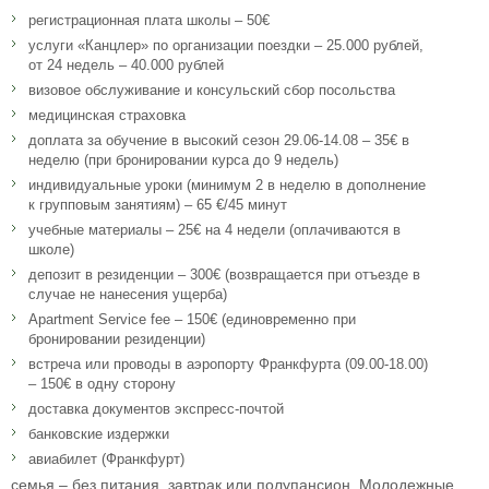
регистрационная плата школы – 50€
услуги «Канцлер» по организации поездки – 25.000 рублей,
от 24 недель – 40.000 рублей
визовое обслуживание и консульский сбор посольства
медицинская страховка
доплата за обучение в высокий сезон 29.06-14.08 – 35€ в
неделю (при бронировании курса до 9 недель)
индивидуальные уроки (минимум 2 в неделю в дополнение
к групповым занятиям) – 65 €/45 минут
учебные материалы – 25€ на 4 недели (оплачиваются в
школе)
депозит в резиденции – 300€ (возвращается при отъезде в
случае не нанесения ущерба)
Apartment Service fee – 150€ (единовременно при
бронировании резиденции)
встреча или проводы в аэропорту Франкфурта (09.00-18.00)
– 150€ в одну сторону
доставка документов экспресс-почтой
банковские издержки
авиабилет (Франкфурт)
семья – без питания, завтрак или полупансион. Молодежные