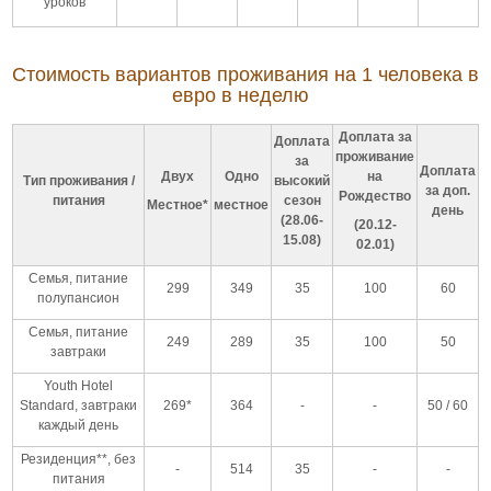
уроков
Стоимость вариантов проживания на 1 человека в
евро в неделю
Доплата за
Доплата
проживание
за
Доплата
Двух
Одно
на
Тип проживания /
высокий
за доп.
Рождество
питания
сезон
Местное*
местное
день
(28.06-
(20.12-
15.08)
02.01)
Семья, питание
299
349
35
100
60
полупансион
Семья, питание
249
289
35
100
50
завтраки
Youth Hotel
Standard, завтраки
269*
364
-
-
50 / 60
каждый день
Резиденция**, без
-
514
35
-
-
питания