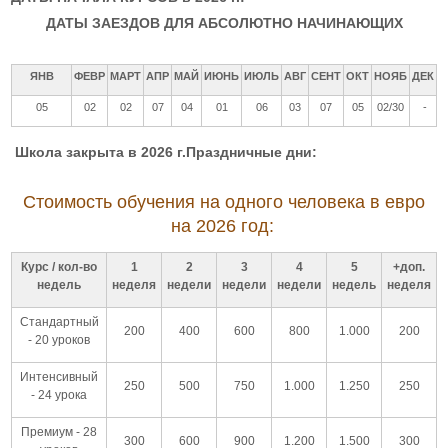
ДАТЫ ЗАЕЗДОВ ДЛЯ АБСОЛЮТНО НАЧИНАЮЩИХ
ЯНВ
ФЕВР
МАРТ
АПР
МАЙ
ИЮНЬ
ИЮЛЬ
АВГ
СЕНТ
ОКТ
НОЯБ
ДЕК
05
02
02
07
04
01
06
03
07
05
02/30
-
Школа закрыта в 2026 г.
Праздничные дни:
Стоимость обучения на одного человека в евро
на 2026 год:
Курс / кол-во
1
2
3
4
5
+доп.
недель
неделя
недели
недели
недели
недель
неделя
Стандартный
200
400
600
800
1.000
200
- 20 уроков
Интенсивный
250
500
750
1.000
1.250
250
- 24 урока
Премиум - 28
300
600
900
1.200
1.500
300