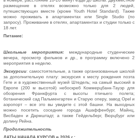
размещение в отелях возможно только для 2 людей,
путешествующих вместе (кроме Youth Hotel Standard). Также
можно проживать в апартаментах или Single Studio (по
запросу). Проживание в отелях, апартаментах и студии только с
18 лет.
Питание:
Школьные мероприятия:
международные студенческие
вечера, просмотр фильмов и др., в программу включено 2
мероприятия в неделю.
Экскурсии
: самостоятельные, а также организованные школой
за дополнительную плату: экскурсия к месту рождения поэта
Гете и в художественный музей Штедель; на самый высокий в
Европе (200 м высотой) небоскреб Коммерцбанк-Тауэр для
обозрения Франкфурта с высоты птичьего полета;
ботанический сад Пальменгартен и Старую оперу, завод Opel и
аэропорт – все это вы увидите с этой башни. На выходных
можно посетить соседние города Ашаффенбург, Майнц,
Висбаден и Дармштадт, а также Гейдельберг, Вюрцбург или
долину Рейна.
Продолжительность
ДАТЫ НАЧАЛА КУРСОВ в 2026 г.: