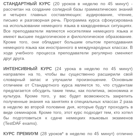
СТАНДАРТНЫЙ КУРС
(20 уроков в неделю по 45 минут) -
рассчитан на создание солидной базы грамматических знаний
и четырех главных составляющих: аудирование, чтение,
письмо и разговорная речь. Программа курса сфокусирована
на использовании немецкого языка в каждодневных ситуациях.
Все преподаватели являются носителями немецкого языка и
имеют высшее педагогическое и филологическое образование.
Кроме того, они обладают большим опытом преподавания
немецкого языка как иностранного в международных классах. В
ходе учебного процесса преподаватели регулярно сменяют
друг друга.
ИНТЕНСИВНЫЙ КУРС
(24 урока в неделю по 45 минут)
направлен на то, чтобы вы существенно расширили свой
словарный запас и улучшили произношение. Основным
отличием от Стандартного курса является то, что студентам
предлагается обсудить такие темы, как политика, экономика и
культура. Кроме того, у вас будет возможность закрепить
полученные знания на занятиях в специальных классах 2 раза
в неделю во второй половине дня, которые будут проходить в
виде семинаров. Кроме того, этот курс подходит тем, кто хотел
бы подготовиться к сдаче немецких языковых экзаменов
(TestDAF exams).
КУРС ПРЕМИУМ
(28 уроков* в неделю по 45 минут) отлично