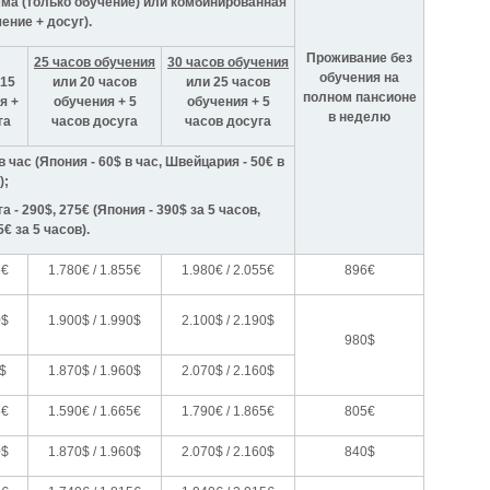
ма (только обучение) или комбинированная
ение + досуг).
Проживание без
25 часов обучения
30 часов обучения
обучения на
15
или 20 часов
или 25 часов
полном пансионе
я +
обучения + 5
обучения + 5
в неделю
га
часов досуга
часов досуга
 час (Япония - 60$ в час, Швейцария - 50€ в
);
- 290$, 275€ (Япония - 390$ за 5 часов,
€ за 5 часов).
5€
1.780€ / 1.855€
1.980€ / 2.055€
896€
0$
1.900$ / 1.990$
2.100$ / 2.190$
980$
0$
1.870$ / 1.960$
2.070$ / 2.160$
5€
1.590€ / 1.665€
1.790€ / 1.865€
805€
0$
1.870$ / 1.960$
2.070$ / 2.160$
840$