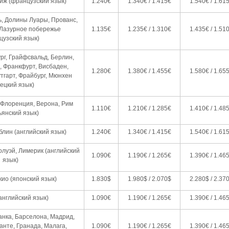
иж (французский язык)
1.240€
1.340€ / 1.415€
1.540€ / 1.61
ь, Долины Луары, Прованс,
 Лазурное побережье
1.135€
1.235€ / 1.310€
1.435€ / 1.51
цузский язык)
рг, Грайфсвальд, Берлин,
, Франкфурт, Висбаден,
1.280€
1.380€ / 1.455€
1.580€ / 1.65
тгарт, Фрайбург, Мюнхен
ецкий язык)
 Флоренция, Верона, Рим
1.110€
1.210€ / 1.285€
1.410€ / 1.48
ьянский язык)
блин (английский язык)
1.240€
1.340€ / 1.415€
1.540€ / 1.61
Голуэй, Лимерик (английский
1.090€
1.190€ / 1.265€
1.390€ / 1.46
язык)
окио (японский язык)
1.830$
1.980$ / 2.070$
2.280$ / 2.37
английский язык)
1.090€
1.190€ / 1.265€
1.390€ / 1.46
нка, Барселона, Мадрид,
анте, Гранада, Малага,
1.090€
1.190€ / 1.265€
1.390€ / 1.46