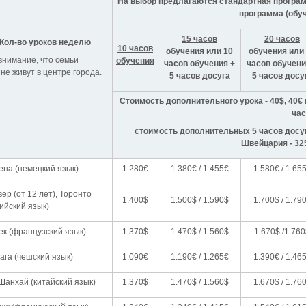
На выбор предлагаются стандартная програм
программа (обуч
15 часов
20 часов
Кол-во уроков неделю
10 часов
обучения
или 10
обучения
или 
внимание, что семьи
обучения
часов обучения +
часов обучени
е живут в центре города.
5 часов досуга
5 часов досу
Стоимость дополнительного урока - 40$, 40€ в
час
стоимость дополнительных 5 часов досуга 
Швейцария - 325
ена (немецкий язык)
1.280€
1.380€ / 1.455€
1.580€ / 1.65
ер (от 12 лет), Торонто
1.400$
1.500$ / 1.590$
1.700$ / 1.79
ийский язык)
ек (французский язык)
1.370$
1.470$ / 1.560$
1.670$ /1.76
ага (чешский язык)
1.090€
1.190€ / 1.265€
1.390€ / 1.46
Шанхай (китайский язык)
1.370$
1.470$ / 1.560$
1.670$ / 1.76