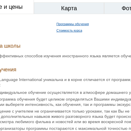
е и цены
Карта
Фо
Программы обучения
Стоимость курса
ка школы
фективных способов изучения иностранного языка является обуче
учения
anguage International уникальна и в корне отличается от програ
:
ндивидуальное обучение осуществляется в атмосфере домашнего у
рограмма обучения будет целиком определяться Вашими индивиду
ми выберете интенсивность, как обучения, так и программы экскурс
щение с учителем не ограничивается только уроками, так как Вы не 
дополнительных навыков живого разговорного языка будет происхо
смотра любимого фильма и новостей или во время воскресной поез
организаторы программы постараются с максимальной точностью по