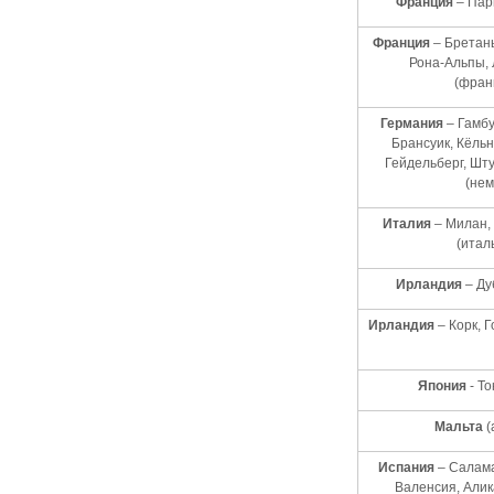
Франция
– Пар
Франция
– Бретан
Рона-Альпы,
(фран
Германия
– Гамбу
Брансуик, Кёльн
Гейдельберг, Шту
(нем
Италия
– Милан,
(итал
Ирландия
– Ду
Ирландия
– Корк, 
Япония
- Т
Мальта
(
Испания
– Салама
Валенсия, Алик