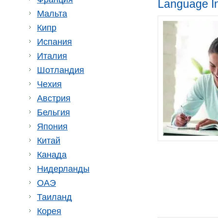
Language In
Мальта
Кипр
Испания
Италия
Шотландия
Чехия
Австрия
Бельгия
Япония
Китай
Канада
Нидерланды
ОАЭ
Таиланд
Корея