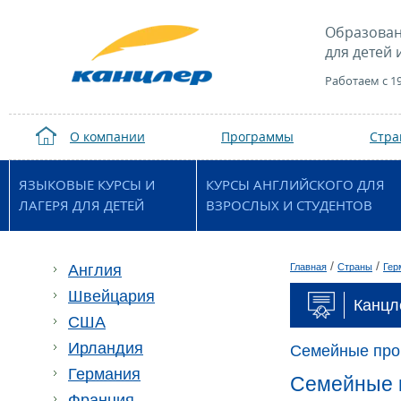
Образован
для детей 
Работаем с 1
О компании
Программы
Стр
ЯЗЫКОВЫЕ КУРСЫ И
КУРСЫ АНГЛИЙСКОГО ДЛЯ
ЛАГЕРЯ ДЛЯ ДЕТЕЙ
ВЗРОСЛЫХ И СТУДЕНТОВ
/
/
Англия
Главная
Страны
Гер
Швейцария
Канцл
США
Ирландия
Семейные пр
Германия
Семейные к
Франция