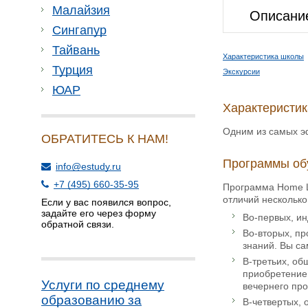
Малайзия
Описани
Сингапур
Тайвань
Характеристика школы
Турция
Экскурсии
ЮАР
Характеристи
Одним из самых эф
ОБРАТИТЕСЬ К НАМ!
Программы об
info@estudy.ru
+7 (495) 660-35-95
Программа Home L
отличий несколько
Если у вас появился вопрос,
задайте его через форму
Во-первых, и
обратной связи.
Во-вторых, п
знаний. Вы са
В-третьих, об
приобретение 
Услуги по среднему
вечернего про
образованию за
В-четвертых, 