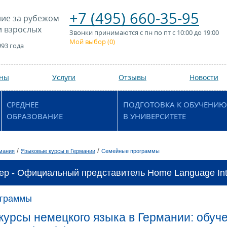
+7 (495) 660-35-95
ие за рубежом
и взрослых
Звонки принимаются с пн по пт с 10:00 до 19:00
Мой выбор (
0
)
993 года
аны
Услуги
Отзывы
Новости
СРЕДНЕЕ
ПОДГОТОВКА К ОБУЧЕНИЮ
ОБРАЗОВАНИЕ
В УНИВЕРСИТЕТЕ
/
/
мания
Языковые курсы в Германии
Семейные программы
ер - Официальный представитель Home Language Inte
ограммы
урсы немецкого языка в Германии: обуч