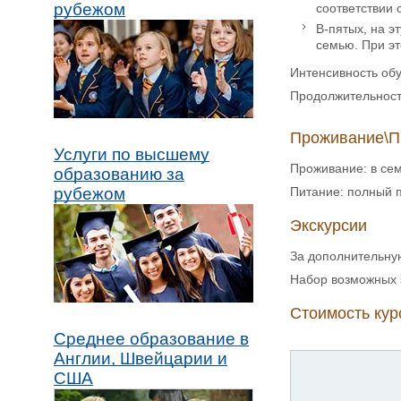
рубежом
соответствии
В-пятых, на э
семью. При эт
Интенсивность обу
Продолжительност
Проживание\П
Услуги по высшему
Проживание: в сем
образованию за
Питание: полный п
рубежом
Экскурсии
За дополнительную
Набор возможных э
Стоимость курс
Среднее образование в
Англии, Швейцарии и
США