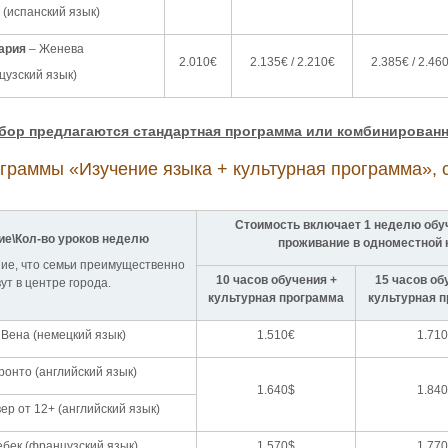
(испанский язык)
ария
– Женева
2.010€
2.135€ / 2.210€
2.385€ / 2.46
цузский язык)
бор предлагаются стандартная программа или комбинированна
граммы «Изучение языка + культурная программа», ст
Стоимость включает 1 неделю обуч
е\Кол-во уроков неделю
проживание в одноместной к
ие, что семьи преимущественно
10 часов обучения +
15 часов об
ут в центре города.
культурная программа
культурная 
 Вена (немецкий язык)
1.510€
1.71
ронто (английский язык)
1.640$
1.84
ер от 12+ (английский язык)
ебек (французский язык)
1.570$
1.77