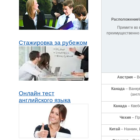
Расположение\
Примите во 
преимущественно н
Стажировка за рубежом
Австрия
– В
Канада
– Ванкув
Онлайн тест
(англ
английского языка
Канада
– Квеб
Чехия
– Пр
Китай
– Нанкин, 