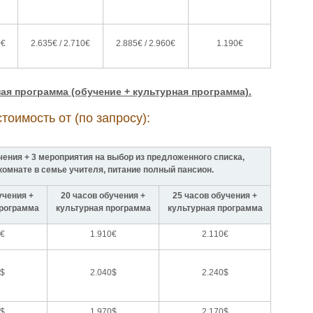
0€
2.635€ / 2.710€
2.885€ / 2.960€
1.190€
я программа (обучение + культурная программа).
оимость от (по запросу):
ения + 3 мероприятия на выбор из предложенного списка,
омнате в семье учителя, питание полный пансион.
учения +
20 часов обучения +
25 часов обучения +
программа
культурная программа
культурная программа
0€
1.910€
2.110€
0$
2.040$
2.240$
0$
1.970$
2.170$