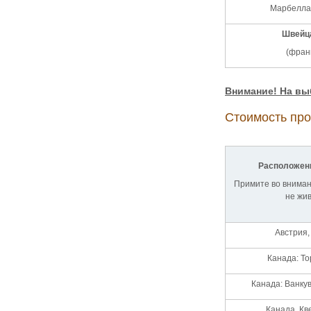
Марбелла 
Швейц
(фран
Внимание! На вы
Стоимость про
Расположени
Примите во вниман
не жив
Австрия,
Канада: То
Канада: Ванкув
Канада, Кв