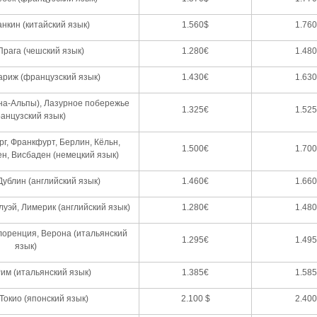
анкин (китайский язык)
1.560$
1.76
Прага (чешский язык)
1.280€
1.48
ариж (французский язык)
1.430€
1.63
на-Альпы), Лазурное побережье
1.325€
1.52
анцузский язык)
рг, Франкфурт, Берлин, Кёльн,
1.500€
1.70
н, Висбаден (немецкий язык)
ублин (английский язык)
1.460€
1.66
луэй, Лимерик (английский язык)
1.280€
1.48
лоренция, Верона (итальянский
1.295€
1.49
язык)
им (итальянский язык)
1.385€
1.58
Токио (японский язык)
2.100 $
2.40