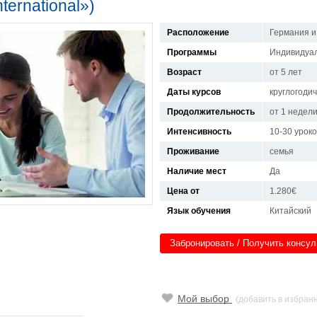
ternational»)
Расположение
Германия и
Программы
Индивидуал
Возраст
от 5 лет
Даты курсов
круглогоди
Продолжительность
от 1 недел
Интенсивность
10-30 урок
Проживание
семья
Наличие мест
Да
Цена от
1.280€
Язык обучения
Китайский
Забронировать / Получить консу
Мой выбор
(добавить в избран