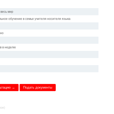
 весь мир
ьное обучение в семье учителя-носителя языка
чно
и
ов в неделю
льтацию →
Подать документы
ное)