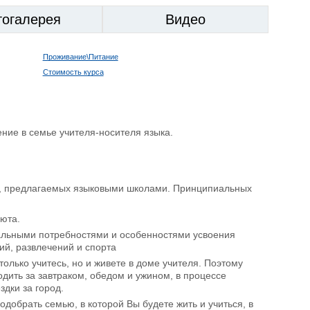
тогалерея
Видео
Проживание\Питание
Стоимость курса
ние в семье учителя-носителя языка.
мм, предлагаемых языковыми школами. Принципиальных
юта.
альными потребностями и особенностями усвоения
ий, развлечений и спорта
только учитесь, но и живете в доме учителя. Поэтому
дить за завтраком, обедом и ужином, в процессе
дки за город.
добрать семью, в которой Вы будете жить и учиться, в