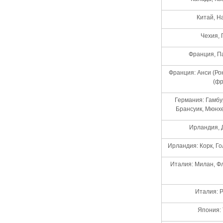
Китай, Н
Чехия, 
Франция, П
Франция: Анси (Ро
(фр
Германия: Гамбу
Брансуик, Мюнхе
Ирландия, Д
Ирландия: Корк, Го
Италия: Милан, Ф
Италия: Р
Япония: 