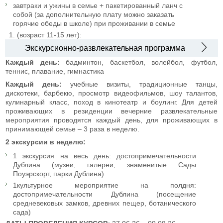
завтраки и ужины в семье + пакетированный ланч с
собой (за дополнительную плату можно заказать
горячие обеды в школе) при проживании в семье
1.
(возраст 11-15 лет):
Экскурсионно-развлекательная программа
Каждый день:
бадминтон, баскетбол, волейбол, футбол,
теннис, плавание, гимнастика
Каждый день:
учебные визиты, традиционные танцы,
дискотеки, барбекю, просмотр видеофильмов, шоу талантов,
кулинарный класс, поход в кинотеатр и боулинг. Для детей
проживающих в резиденции вечерние развлекательные
мероприятия проводятся каждый день, для проживающих в
принимающей семье – 3 раза в неделю.
2 экскурсии в неделю:
1 экскурсия на весь день: достопримечательности
Дублина (музеи, галереи, знаменитые Сады
Поуэрскорт, парки Дублина)
1культурное мероприятие на полдня:
достопримечательности Дублина (посещение
средневековых замков, древних пещер, ботанического
сада)