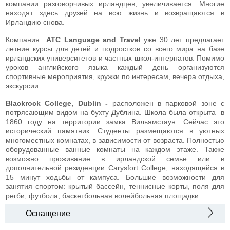
компании разговорчивых ирландцев, увеличивается. Многие
находят здесь друзей на всю жизнь и возвращаются в
Ирландию снова.
Компания
ATC
Language
and
Travel
уже 30 лет предлагает
летние курсы для детей и подростков со всего мира на базе
ирландских университетов и частных школ-интернатов. Помимо
уроков английского языка каждый день организуются
спортивные мероприятия, кружки по интересам, вечера отдыха,
экскурсии.
Blackrock
College
,
Dublin
-
расположен в парковой зоне с
потрясающим видом на бухту Дублина. Школа была открыта в
1860 году на территории замка Вильямстаун. Сейчас это
исторический памятник. Студенты размещаются в уютных
многоместных комнатах, в зависимости от возраста. Полностью
оборудованные ванные комнаты на каждом этаже. Также
возможно проживание в ирландской семье или в
дополнительной резиденции Carysfort College, находящейся в
15 минут ходьбы от кампуса. Большие возможности для
занятия спортом: крытый бассейн, теннисные корты, поля для
регби, футбола, баскетбольная волейбольная площадки.
Оснащение