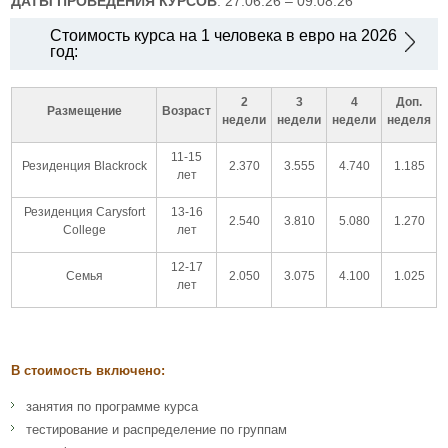
ДАТЫ ПРОВЕДЕНИЯ КУРСОВ
: 27.06.26 – 09.08.26
Стоимость курса на 1 человека в евро на 2026
год:
2
3
4
Доп.
Размещение
Возраст
недели
недели
недели
неделя
11-15
Резиденция Blackrock
2.370
3.555
4.740
1.185
лет
Резиденция Carysfort
13-16
2.540
3.810
5.080
1.270
College
лет
12-17
Семья
2.050
3.075
4.100
1.025
лет
В стоимость включено:
занятия по программе курса
тестирование и распределение по группам