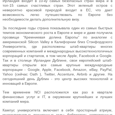
Ирландия входит в 10-ку самых безопасных стран мира и в
топ-15 самых счастливых стран. Этот зеленый остров с
невероятно красивой природой входит в ЕС, что дает
возможность легко путешествовать по Европе без
необходимости делать дополнительную визу.
За последние годы страна показывала один из самых быстрых
темпов экономического роста в Европе и мире и даже получила
прозвище “Кремниевая долина Европы” по аналогии с
американской Silicon Valley в Калифорнии близ Стэнфордского
Университета, где расположены штаб-квартиры многих
современных компаний и международных высокотехнологичных
корпораций и стартапов, в том числе Apple, Facebook и Google.
Так и в столице Ирландии Дублине, свои европейский штаб-
квартиры открыли все самые крупные международные
корпорации - Google, Apple, Facebook, Amazon, eBay, PayPal,
Yahoo (сейчас Oath ), Twitter, Accenture, Airbnb и другие. На
сегодняшний день Дублин - это центр высоких технологий и
инноваций в Европе.
Тем временем NCI расположился как раз в квартале
финансовых услуг и IT, в окружении крупнейших и лучших
компаний мира.
Кампус университета включает в себя просторный атриум,
многоуровневые лекционные залы, библиотеку, современные