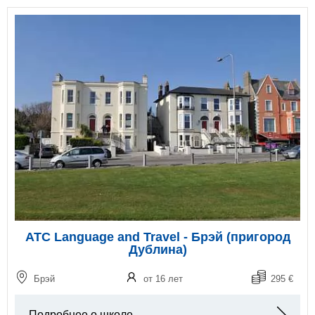
ATC Language and Travel - Брэй (пригород
Дублина)
Брэй
от 16 лет
295 €
Подробнее о школе