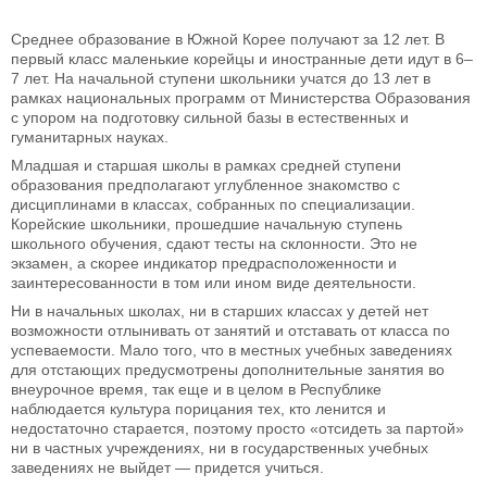
Среднее образование в Южной Корее получают за 12 лет. В
первый класс маленькие корейцы и иностранные дети идут в 6–
7 лет. На начальной ступени школьники учатся до 13 лет в
рамках национальных программ от Министерства Образования
с упором на подготовку сильной базы в естественных и
гуманитарных науках.
Младшая и старшая школы в рамках средней ступени
образования предполагают углубленное знакомство с
дисциплинами в классах, собранных по специализации.
Корейские школьники, прошедшие начальную ступень
школьного обучения, сдают тесты на склонности. Это не
экзамен, а скорее индикатор предрасположенности и
заинтересованности в том или ином виде деятельности.
Ни в начальных школах, ни в старших классах у детей нет
возможности отлынивать от занятий и отставать от класса по
успеваемости. Мало того, что в местных учебных заведениях
для отстающих предусмотрены дополнительные занятия во
внеурочное время, так еще и в целом в Республике
наблюдается культура порицания тех, кто ленится и
недостаточно старается, поэтому просто «отсидеть за партой»
ни в частных учреждениях, ни в государственных учебных
заведениях не выйдет — придется учиться.