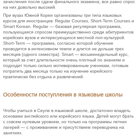
зачисления после сдачи финального экзамена, все равно спрос
на них довольно высокий.
При вузах Южной Кореи организованы три типа языковых
курсов для иностранцев: Regular Courses, Short-Term Courses и
Smart Korean. Regular — базовая регулярная программа,
пользующаяся спросом преимущественно среди абитуриентов
корейских вузов и интересующихся местной поп-культурой.
Short-Term — программа, согласно которой обучение
проводится в интенсивном темпе и длится не дольше трех
месяцев (одного семестра). Smart — восьминедельный курс,
который за счет длительности очень плотный по знаниям и
подходит только сильно мотивированным ученикам, готовым
потратить два месяца только на изучение корейского
практически без отдыха и развлечений.
Особенности поступления в языковые школы
Чтобы учиться в Сеуле в языковой школе, достаточно владеть
основами английского или корейского языка. Детей могут брать
с совсем нулевым уровнем, но только на программы летних
лагерей — с проживанием и присутствием переводчика на
занятиях.