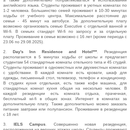
английского языка. Студенты проживают в уютных комнатах по
1-2 человека. Большинство семей проживают в 10-30 минутах
ходьбы от учебного центра. Максимальное расстояние до
семьи - 45 минут на автобусе. За дополнительную плату
возможно организовать семью Executive с отдельной ванной и
Wi-fi. В семьях стандарт Wi-fi по запросу и за отдельную
плату. Проживание в семье возможно с 16 лет (кроме периода с
23.06 по 29.08.2025).
2.
Day's Inn Residence and Hotel***
. Резиденция
располагается в 5 минутах ходьбы от школы и предлагает
студентам 54 стандартные комнаты отельного типа и 45 студий.
Студенты проживают в одноместных или двухместных комнатах
с удобствами. В каждой комнате есть кровати, шкаф для
одежды, письменный стол, телевизор, телефон и кондиционер.
В студиях кухня отдельная, есть также кофе машина, для
стандартных комнат кухня общая на несколько человек. В
каждой резиденции есть комната отдыха, прачечная,
бесплатный wi-fi в общих зонах. Интернет в комнатах за
дополнительную плату. Также дополнительно можно заказать
питание завтраки или полупансион. Проживание в резиденции
с 18 лет.
3.
IELS Campus
. Совершенно новая резиденция,
расположенная на верхних этажах школы. Студенты проживают