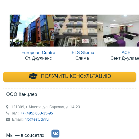
European Centre
IELS Sliema
ACE
Ст. Джулианс
Слима
Сент Джулиа
+7 (495) 660-35-
ПОЛУЧИТЬ КОНСУЛЬТАЦИЮ
ООО Канцлер
121309, г. Москва, ул. Барклая, д. 14-23
Тел.:
+7 (495) 660-35-95
Email:
info@estudy.ru
Мы — в соцсетях: