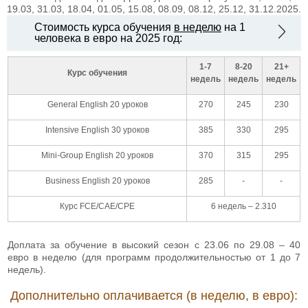
19.03, 31.03, 18.04, 01.05, 15.08, 08.09, 08.12, 25.12, 31.12.2025.
Стоимость курса обучения
в неделю
на 1
человека в евро на 2025 год:
1-7
8-20
21+
Курс обучения
недель
недель
недель
General English 20 уроков
270
245
230
Intensive English 30 уроков
385
330
295
Mini-Group English 20 уроков
370
315
295
Business English 20 уроков
285
-
-
Курс FCE/CAE/CPE
6 недель – 2.310
Доплата за обучение в высокий сезон с 23.06 по 29.08 – 40
евро в неделю (для программ продолжительностью от 1 до 7
недель).
Дополнительно оплачивается (в неделю, в евро):