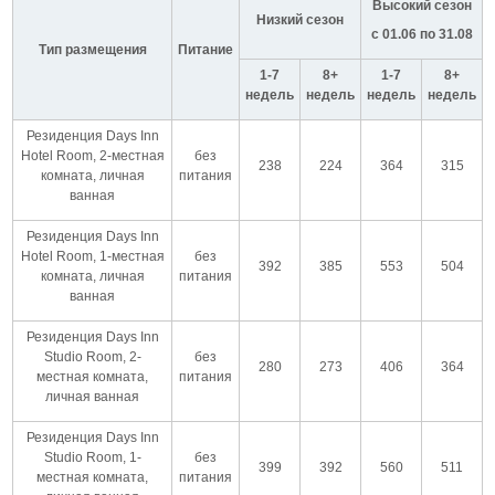
Высокий сезон
Низкий сезон
с 01.06 по 31.08
Тип размещения
Питание
1-7
8+
1-7
8+
недель
недель
недель
недель
Резиденция Days Inn
Hotel Room, 2-местная
без
238
224
364
315
комната, личная
питания
ванная
Резиденция Days Inn
Hotel Room, 1-местная
без
392
385
553
504
комната, личная
питания
ванная
Резиденция Days Inn
Studio Room, 2-
без
280
273
406
364
местная комната,
питания
личная ванная
Резиденция Days Inn
Studio Room, 1-
без
399
392
560
511
местная комната,
питания