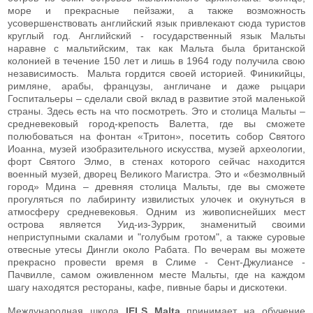
море и прекрасные пейзажи, а также возможность
усовершенствовать английский язык привлекают сюда туристов
круглый год. Английский - государственный язык Мальты
наравне с мальтийским, так как Мальта была британской
колонией в течение 150 лет и лишь в 1964 году получила свою
независимость. Мальта гордится своей историей. Финикийцы,
римляне, арабы, французы, англичане и даже рыцари
Госпитальеры – сделали свой вклад в развитие этой маленькой
страны. Здесь есть на что посмотреть. Это и столица Мальты –
средневековый город-крепость Валетта, где вы сможете
полюбоваться на фонтан «Тритон», посетить собор Святого
Иоанна, музей изобразительного искусства, музей археологии,
форт Святого Элмо, в стенах которого сейчас находится
военный музей, дворец Великого Магистра. Это и «безмолвный
город» Мдина – древняя столица Мальты, где вы сможете
прогуляться по лабиринту извилистых улочек и окунуться в
атмосферу средневековья. Одним из живописнейших мест
острова является Уид-из-Зуррик, знаменитый своими
неприступными скалами и "голубым гротом", а также суровые
отвесные утесы Дингли около Рабата. По вечерам вы можете
прекрасно провести время в Слиме - Сент-Джулиансе -
Пачвилле, самом оживленном месте Мальты, где на каждом
шагу находятся рестораны, кафе, пивные бары и дискотеки.
Международная школа
IELS Malta
принимает на обучение