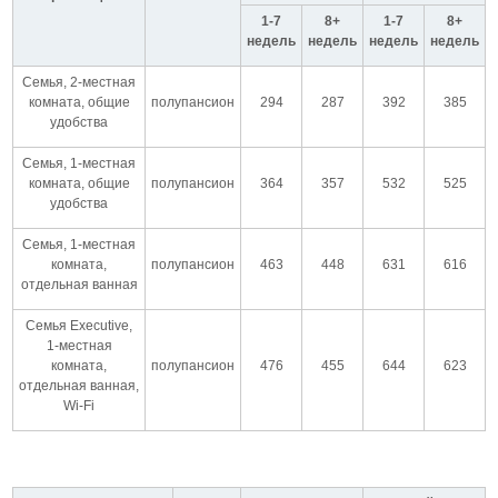
1-7
8+
1-7
8+
недель
недель
недель
недел
ь
Семья, 2-местная
комната, общие
полупансион
294
287
392
385
удобства
Семья, 1-местная
комната, общие
полупансион
364
357
532
525
удобства
Семья, 1-местная
комната,
полупансион
463
448
631
616
отдельная ванная
Семья Executive,
1-местная
комната,
полупансион
476
455
644
623
отдельная ванная,
Wi-Fi