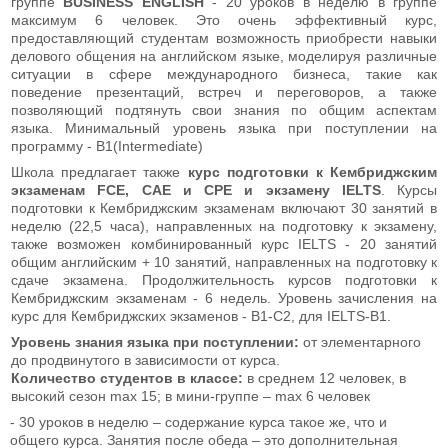
группе
BUSINESS ENGLISH
- 20 уроков в неделю в группе
максимум 6 человек. Это очень эффективный курс,
предоставляющий студентам возможность приобрести навыки
делового общения на английском языке, моделируя различные
ситуации в сфере международного бизнеса, такие как
поведение презентаций, встреч и переговоров, а также
позволяющий подтянуть свои знания по общим аспектам
языка. Минимальный уровень языка при поступлении на
программу - В1(Intermediate)
Школа предлагает также
курс подготовки к Кембриджским
экзаменам FCE, CAE и CPE и экзамену IELTS
. Курсы
подготовки к Кембриджским экзаменам включают 30 занятий в
неделю (22,5 часа), направленных на подготовку к экзамену,
также возможен комбинированный курс IELTS - 20 занятий
общим английским + 10 занятий, направленных на подготовку к
сдаче экзамена. Продолжительность курсов подготовки к
Кембриджским экзаменам - 6 недель. Уровень зачисления на
курс для Кембриджских экзаменов - B1-C2, для IELTS-B1.
Уровень знания языка при поступлении:
от элементарного
до продвинутого в зависимости от курса.
Количество студентов в классе:
в среднем 12 человек, в
высокий сезон max 15; в мини-группе – max 6 человек
- 30 уроков в неделю – содержание курса такое же, что и
общего курса. Занятия после обеда – это дополнительная