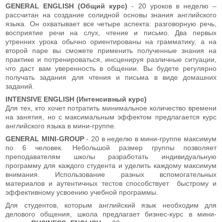
GENERAL ENGLISH (Общий курс)
- 20 уроков в неделю –
рассчитан на создание солидной основы знания английского
языка. Он охватывает все четыре аспекта: разговорную речь,
восприятие речи на слух, чтение и письмо. Два первых
утренних урока обычно ориентированы на грамматику, а на
второй паре вы сможете применить полученные знания на
практике и потренироваться, инсценируя различные ситуации,
что даст вам уверенность в общении. Вы будете регулярно
получать задания для чтения и письма в виде домашних
заданий.
INTENSIVE ENGLISH (Интенсивный курс)
Для тех, кто хочет потратить минимальное количество времени
на занятия, но с максимальным эффектом предлагается курс
английского языка в мини-группе.
GENERAL MINI-GROUP
- 20 в неделю в мини-группе максимум
по 6 человек. Небольшой размер группы позволяет
преподавателям школы разработать индивидуальную
программу для каждого студента и уделить каждому максимум
внимания. Использование разных вспомогательных
материалов и аутентичных тестов способствует быстрому и
эффективному усвоению учебной программы.
Для студентов, которым английский язык необходим для
делового общения, школа предлагает бизнес-курс в мини-