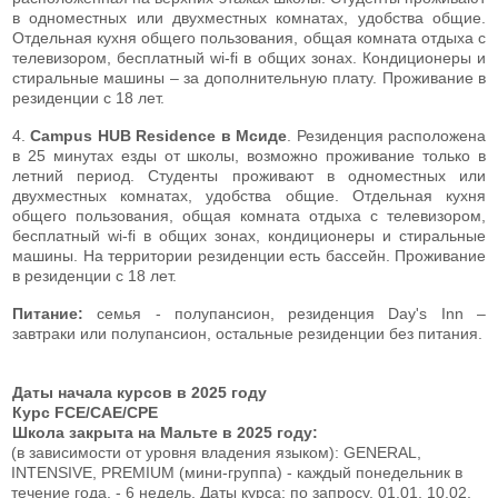
в одноместных или двухместных комнатах, удобства общие.
Отдельная кухня общего пользования, общая комната отдыха с
телевизором, бесплатный wi-fi в общих зонах. Кондиционеры и
стиральные машины – за дополнительную плату. Проживание в
резиденции с 18 лет.
4.
Campus HUB Residence в Мсиде
. Резиденция расположена
в 25 минутах езды от школы, возможно проживание только в
летний период. Студенты проживают в одноместных или
двухместных комнатах, удобства общие. Отдельная кухня
общего пользования, общая комната отдыха с телевизором,
бесплатный wi-fi в общих зонах, кондиционеры и стиральные
машины. На территории резиденции есть бассейн. Проживание
в резиденции с 18 лет.
Питание:
семья - полупансион, резиденция Day's Inn –
завтраки или полупансион, остальные резиденции без питания.
Даты начала курсов в 2025 году
Курс FCE/CAE/CPE
Школа закрыта на Мальте в 2025 году:
(в зависимости от уровня владения языком): GENERAL,
INTENSIVE, PREMIUM (мини-группа) - каждый понедельник в
течение года.
- 6 недель. Даты курса: по запросу.
01.01, 10.02,