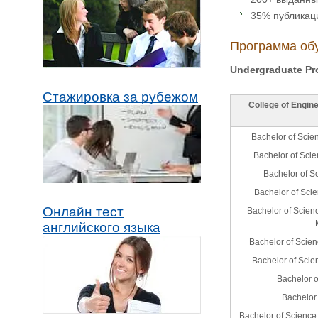
35% публикац
Программа об
Undergraduate Pr
Стажировка за рубежом
College of Engin
Bachelor of Scie
Bachelor of Sci
Bachelor of Sc
Bachelor of Scie
Онлайн тест
Bachelor of Scien
английского языка
Bachelor of Scie
Bachelor of Scie
Bachelor o
Bachelor 
Bachelor of Science