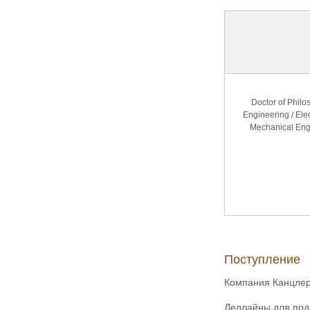
Doctor of Philo
Engineering / Ele
Mechanical Engi
Поступление
Компания Канцлер
Дедлайны для под