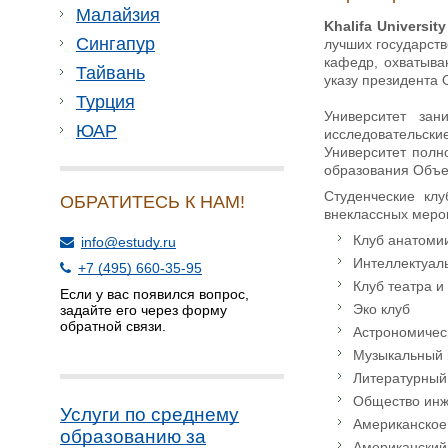
Малайзия
Khalifa Universit
Сингапур
лучших государств
кафедр, охватыва
Тайвань
указу президента 
Турция
Университет за
ЮАР
исследовательские
Университет полн
образования Объе
Студенческие кл
ОБРАТИТЕСЬ К НАМ!
внеклассных мероп
Клуб анатоми
info@estudy.ru
Интеллектуал
+7 (495) 660-35-95
Клуб театра и
Если у вас появился вопрос,
Эко клуб
задайте его через форму
обратной связи.
Астрономичес
Музыкальный 
Литературный
Общество инж
Услуги по среднему
Американское
образованию за
Американский 