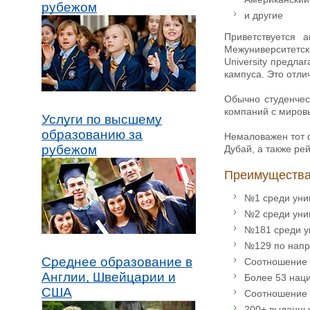
рубежом
и другие
Приветствуется 
Межуниверситетско
University предла
кампуса. Это отли
Обычно студенчес
компаний с миров
Услуги по высшему
образованию за
Немаловажен тот ф
рубежом
Дубай, а также ре
Преимущества
№1 среди унив
№2 среди унив
№181 среди ун
№129 по напр
Среднее образование в
Соотношение с
Англии, Швейцарии и
Более 53 наци
США
Соотношение 
200+ выданны