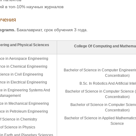
ий в топ-10% научных журналов
учения
ograms.
Бакалавриат, срок обучения 3 года.
eering and Physical Sciences
College Of Computing and Mathemat
nce in Aerospace Engineering
ence in Chemical Engineering
Bachelor of Science in Computer Engineeri
ience in Civil Engineering
Concentration)
nce in Electrical Engineering
B.Sc. In Robotics And Artificial Inte
ce in Engineering Systems And
Bachelor of Science in Computer Science (Ar
Management
Concentration)
nce in Mechanical Engineering
Bachelor of Science in Computer Scien
Concentration)
nce in Petroleum Engineering
Bachelor of Science in Applied Mathematics,
f Science in Chemistry
Science
of Science in Physics
 in Earth and Planetary Sciences