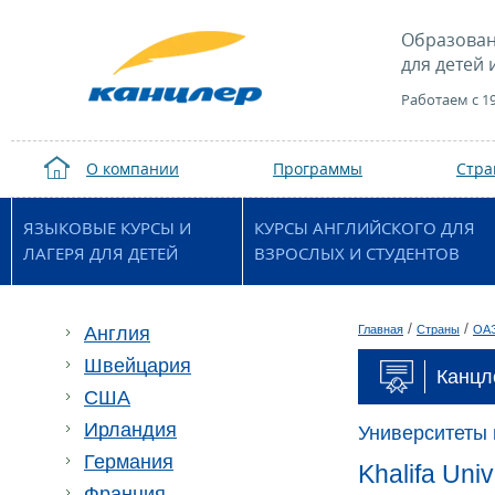
Образован
для детей 
Работаем с 1
О компании
Программы
Стр
ЯЗЫКОВЫЕ КУРСЫ И
КУРСЫ АНГЛИЙСКОГО ДЛЯ
ЛАГЕРЯ ДЛЯ ДЕТЕЙ
ВЗРОСЛЫХ И СТУДЕНТОВ
/
/
Англия
Главная
Страны
ОА
Швейцария
Канцл
США
Ирландия
Университеты
Германия
Khalifa Uni
Франция