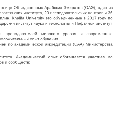
столице Объединенных Арабских Эмиратов (ОАЭ), один из
овательских института, 20 исследовательских центров и 36
н. Khalifa University это объединенные в 2017 году по
арский институт науки и технологий и Нефтяной институт.
ет преподавателей мирового уровня и современные
 положительный опыт обучения.
ией по академической аккредитации (CAA) Министерства
ситета. Академический опыт обогащается участием во
ов и сообществ: