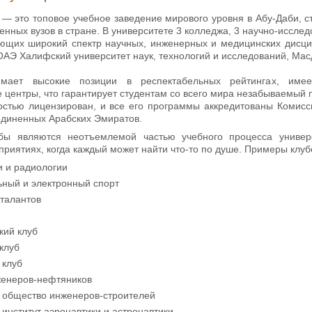
y
— это топовое учебное заведение мирового уровня в Абу-Даби, 
енных вузов в стране. В университете 3 колледжа, 3 научно-исслед
ющих широкий спектр научных, инженерных и медицинских дисципли
ОАЭ Халифский университет наук, технологий и исследований, Масд
нимает высокие позиции в респектабельных рейтингах, име
 центры, что гарантирует студентам со всего мира незабываемый
остью лицензирован, и все его программы аккредитованы Комисс
диненных Арабских Эмиратов.
убы являются неотъемлемой частью учебного процесса универ
риятиях, когда каждый может найти что-то по душе. Примеры клуб
и и радиологии
ьный и электронный спорт
 талантов
кий клуб
клуб
 клуб
енеров-нефтяников
 общество инженеров-строителей
институт аэронавтики и астронавтики