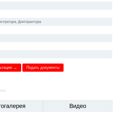
истратура, Докторантура
льтацию →
Подать документы
ное)
тогалерея
Видео