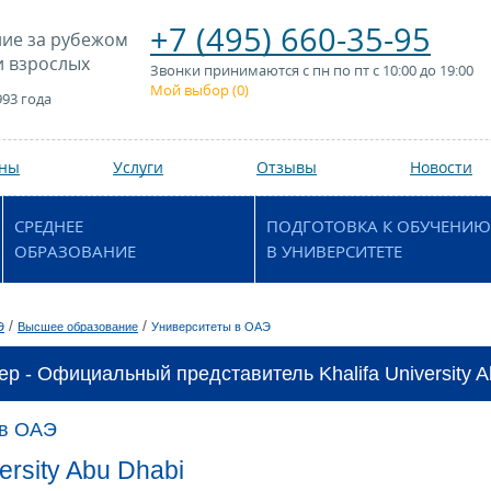
+7 (495) 660-35-95
ие за рубежом
и взрослых
Звонки принимаются с пн по пт с 10:00 до 19:00
Мой выбор (
0
)
993 года
аны
Услуги
Отзывы
Новости
СРЕДНЕЕ
ПОДГОТОВКА К ОБУЧЕНИЮ
ОБРАЗОВАНИЕ
В УНИВЕРСИТЕТЕ
/
/
Э
Высшее образование
Университеты в ОАЭ
ер - Официальный представитель Khalifa University A
 в ОАЭ
versity Abu Dhabi