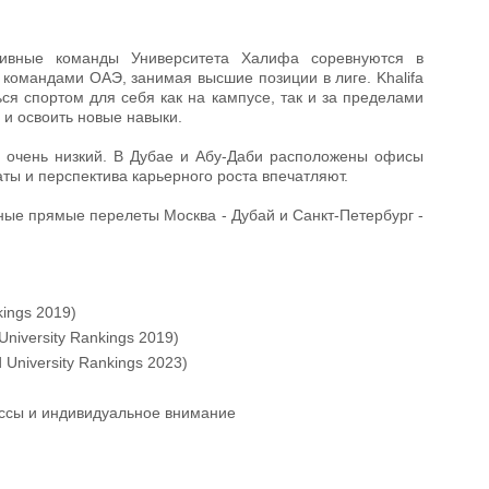
тивные команды Университета Халифа соревнуются в
 командами ОАЭ, занимая высшие позиции в лиге. Khalifa
ься спортом для себя как на кампусе, так и за пределами
 и освоить новые навыки.
в очень низкий. В Дубае и Абу-Даби расположены офисы
ты и перспектива карьерного роста впечатляют.
ные прямые перелеты Москва - Дубай и Санкт-Петербург -
kings 2019)
niversity Rankings 2019)
University Rankings 2023)
ассы и индивидуальное внимание