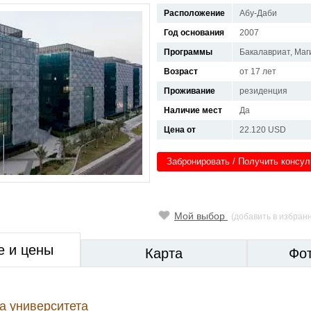
Расположение
Абу-Даби
Год основания
2007
Программы
Бакалавриат, Маг
Возраст
от 17 лет
Проживание
резиденция
Наличие мест
Да
Цена от
22.120 USD
Забронировать / Получить консу
Мой выбор
(добавить в избран
е и цены
Карта
Фо
а университета