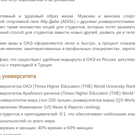
активный и здоровый образ жизни. Мужские и женские спор
й спортивной лиге Абу-Даби (ADISL) с другими университетскими
гает также множество опций для студентов, которые хотят занимат
чный способ для студентов завести новых друзей, развить ум и тело
кие визы в ОАЭ оформляются легко и быстро, а процент отказо
ым именем, заинтересованных в профильных специалистах, зарпла
акт, что существуют удобные маршруты в ОАЭ из России: регуляр
йсы с пересадкой в Турции.
 университета
ерситетов ОАЭ (Times Higher Education (THE) World University Ran
ерситетов Арабского региона (Times Higher Education (THE) World U
иверситетов мира (топ-200 лучших университетов мира) (QS World 
авлению Инжиниринг (US News & Reports ranking)
тудентов и преподавателей: 8:1, что обеспечивает небольшие кл
ональностей со всего мира
мужчин и женщин: 40% мужчин и 60% женщин
х патентов