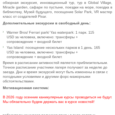
обзорная экскурсия, инновационный тур, тур в Global Village,
Miracle garden, сафари по пустыне, поездки на море, поездка в
библиотеку, Музей будущего, посещение Solar Park, VR мастер
класс от создателей Pixar.
Дополнительные экскурсии в свободный день:
Warner Bros/ Ferrari park/ Yas waterpark: 1 парк. 115
USD за человека, включено: трансферы +
сопровождение + входной билет
Yas Island: посещение нескольких парков в 1 день. 165
USD за человека, включено: трансферы +
сопровождение + входной билет.
Время в расписании активностей является приблизительным.
Точное расписание участники лагеря получают за неделю до
заезда. Дни и время экскурсий могут быть изменены в связи с
погодными условиями и другими форс-мажорными
обстоятельствами.
Мотивационная система:
В 2026 году осенние каникулярные курсы проводиться не будут.
Мы обязательно будем держать вас в курсе новостей!
победители конкурсов получают призы в виде золотых,