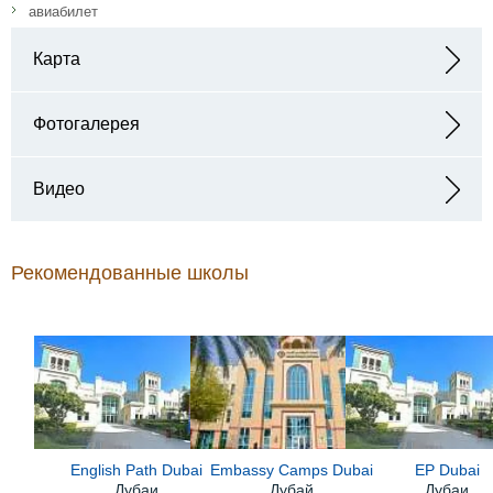
авиабилет
Карта
Адрес: Academic City - Dubai - ОАЭ
Фотогалерея
Видео
Рекомендованные школы
English Path Dubai
Embassy Camps Dubai
EP Dubai
Дубаи
Дубай
Дубаи