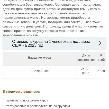
серебряных и бронзовых монет. Основная цель – заполучить
один из трёх супер-призов, которые достанутся тем, у кого в
руках в конце месяца окажется большее количество
нерастраченных монет. На монеты можно приобрести
различные товары и услуги, подарить или занять, – все тоже
самое, что и с деньгами. По приезду каждый участник получает
список призов, на покупку которых можно потратить
заработанные монеты.
Стоимость курса на 1 человека в долларах
США на 2025 год
Даты
9
Название курса
проведения
дней
25.10 –
E-Camp Dubai
2.638
03.11
В стоимость включено:
занятия по программе курса
тестирование и распределение по группам