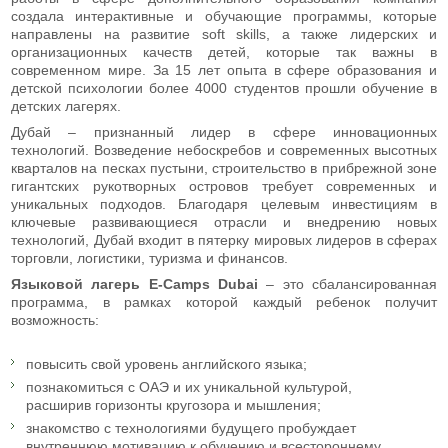
создала интерактивные и обучающие программы, которые
направлены на развитие soft skills, а также лидерских и
организационных качеств детей, которые так важны в
современном мире. За 15 лет опыта в сфере образования и
детской психологии более 4000 студентов прошли обучение в
детских лагерях.
Дубай – признанный лидер в сфере инновационных
технологий. Возведение небоскребов и современных высотных
кварталов на песках пустыни, строительство в прибрежной зоне
гигантских рукотворных островов требует современных и
уникальных подходов. Благодаря целевым инвестициям в
ключевые развивающиеся отрасли и внедрению новых
технологий, Дубай входит в пятерку мировых лидеров в сферах
торговли, логистики, туризма и финансов.
Языковой лагерь E-Camps Dubai
– это сбалансированная
программа, в рамках которой каждый ребенок получит
возможность:
повысить свой уровень английского языка;
познакомиться с ОАЭ и их уникальной культурой,
расширив горизонты кругозора и мышления;
знакомство с технологиями будущего пробуждает
внутреннюю мотивацию к обучению и всестороннему