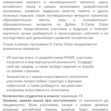
элементами игрового и мотивационного тренинга: курсы
английского языка в рамках эксклюзивно разработанной
программы; развитие лидерских качеств, памяти и других
полезных навыков; серия мотивационных вечерних тренингов;
образовательные квесты, игры и познавательно-
образовательные экскурсии по Дубаю. E-Camp Dubai
перевернет представления участника о будущем и поможет
научиться лучше разбираться в происходящих событиях и их
последствиях для дальнейшего развития человечества.
Только в рамках программы E-Camp Dubai предлагаются
уникальные воркшопы:
VR мастер-класс от разработчиков PIXAR: участники
погрузятся в мир виртуальной реальности. Создадут
свой арт шедевр, а также пройдут задания по борьбе
со своими страхами.
Знакомство и с миром искусственного интеллекта:
участники лагеря поймут структуру и функции
нейросетей, а также разберутся, как работают
алгоритмы искусственного интеллекта.
Количество студентов в классе:
максимум 15
Уровень знания языка при
поступлении:
от начального до
продвинутого. Всем участникам лагеря с низким уровнем
владения английским языком вожатые будут оказывать