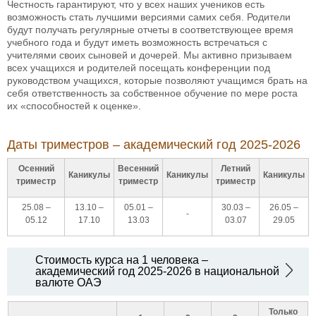
Честность гарантируют, что у всех наших учеников есть
возможность стать лучшими версиями самих себя. Родители
будут получать регулярные отчеты в соответствующее время
учебного года и будут иметь возможность встречаться с
учителями своих сыновей и дочерей. Мы активно призываем
всех учащихся и родителей посещать конференции под
руководством учащихся, которые позволяют учащимся брать на
себя ответственность за собственное обучение по мере роста
их «способностей к оценке».
Даты триместров – академический год 2025-2026
Осенний
Весенний
Летний
Каникулы
Каникулы
Каникулы
триместр
триместр
триместр
25.08 –
13.10 –
05.01 –
30.03 –
26.05 –
-
05.12
17.10
13.03
03.07
29.05
Стоимость курса на 1 человека –
академический год 2025-2026 в национальной
валюте ОАЭ
Только