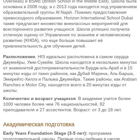
Overseas) и BSME (British School in the Middle East). Школа была
основана в 2008 году, а с 2013 года находится под управлением
образовательной группы Al Najah. Помимо предоставления
превосходного образования, Horizon International School Dubai
также предлагает множество внеклассных мероприятий для
всестороннего развития учащихся. Школа успешно получила
отличную оценку от Управления по знаниям и человеческому
развитию (KHDA), что еще больше повышает её
привлекательность для обучения детей.
Расположение
. HIS идеально расположена в самом сердце
Джумейры, Умм-Сукейм. Школа находится в нескольких минутах
от знаменитой достопримечательности Бурдж-аль-Араб и в 15
минутах езды от таких районов, как Дубай Марина, Аль-Барша,
Эмирейтс-Хиллз и Пальма Джумейра. Такие районы, как Arabian
Ranches и Motor City, находятся всего в 20 минутах езды от
школы.
Количество и возраст учащихся
. В академии учится более
1000 человек более чем 76 национальностей, 82
преподавателя и 27 ассистентов. Возраст: от 3 до 18 лет.
Академическая подготовка
Early Years Foundation Stage (3-5 лет):
программа
подготовительной школы. Первые годы ребенка в школе