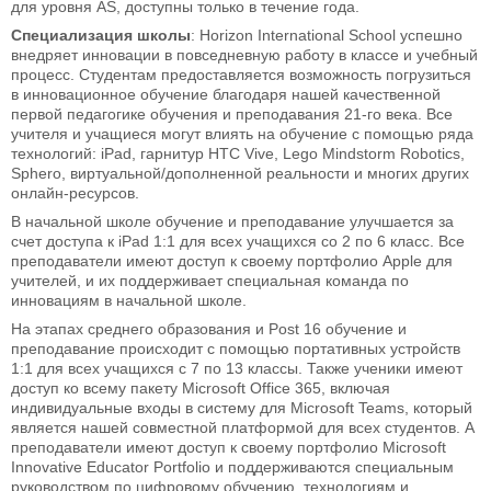
для уровня AS, доступны только в течение года.
Специализация школы
: Horizon International School успешно
внедряет инновации в повседневную работу в классе и учебный
процесс. Студентам предоставляется возможность погрузиться
в инновационное обучение благодаря нашей качественной
первой педагогике обучения и преподавания 21-го века. Все
учителя и учащиеся могут влиять на обучение с помощью ряда
технологий: iPad, гарнитур HTC Vive, Lego Mindstorm Robotics,
Sphero, виртуальной/дополненной реальности и многих других
онлайн-ресурсов.
В начальной школе обучение и преподавание улучшается за
счет доступа к iPad 1:1 для всех учащихся со 2 по 6 класс. Все
преподаватели имеют доступ к своему портфолио Apple для
учителей, и их поддерживает специальная команда по
инновациям в начальной школе.
На этапах среднего образования и Post 16 обучение и
преподавание происходит с помощью портативных устройств
1:1 для всех учащихся с 7 по 13 классы. Также ученики имеют
доступ ко всему пакету Microsoft Office 365, включая
индивидуальные входы в систему для Microsoft Teams, который
является нашей совместной платформой для всех студентов. А
преподаватели имеют доступ к своему портфолио Microsoft
Innovative Educator Portfolio и поддерживаются специальным
руководством по цифровому обучению, технологиям и