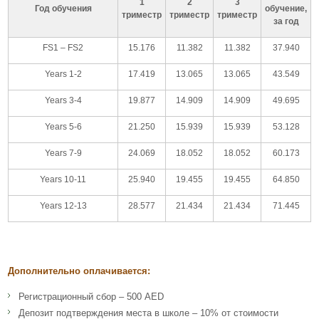
1
2
3
Год обучения
обучение,
триместр
триместр
триместр
за год
FS1 – FS2
15.176
11.382
11.382
37.940
Years 1-2
17.419
13.065
13.065
43.549
Years 3-4
19.877
14.909
14.909
49.695
Years 5-6
21.250
15.939
15.939
53.128
Years 7-9
24.069
18.052
18.052
60.173
Years 10-11
25.940
19.455
19.455
64.850
Years 12-13
28.577
21.434
21.434
71.445
Дополнительно оплачивается:
Регистрационный сбор – 500 AED
Депозит подтверждения места в школе – 10% от стоимости