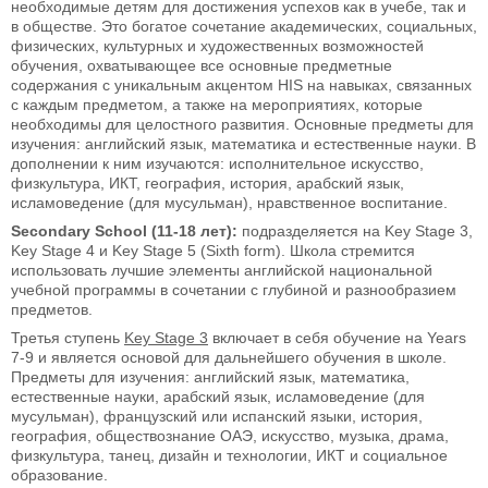
необходимые детям для достижения успехов как в учебе, так и
в обществе. Это богатое сочетание академических, социальных,
физических, культурных и художественных возможностей
обучения, охватывающее все основные предметные
содержания с уникальным акцентом HIS на навыках, связанных
с каждым предметом, а также на мероприятиях, которые
необходимы для целостного развития. Основные предметы для
изучения: английский язык, математика и естественные науки. В
дополнении к ним изучаются: исполнительное искусство,
физкультура, ИКТ, география, история, арабский язык,
исламоведение (для мусульман), нравственное воспитание.
Secondary School (11-18 лет):
подразделяется на Key Stage 3,
Key Stage 4 и Key Stage 5 (Sixth form). Школа стремится
использовать лучшие элементы английской национальной
учебной программы в сочетании с глубиной и разнообразием
предметов.
Третья ступень
Key Stage 3
включает в себя обучение на Years
7-9 и является основой для дальнейшего обучения в школе.
Предметы для изучения: английский язык, математика,
естественные науки, арабский язык, исламоведение (для
мусульман), французский или испанский языки, история,
география, обществознание ОАЭ, искусство, музыка, драма,
физкультура, танец, дизайн и технологии, ИКТ и социальное
образование.