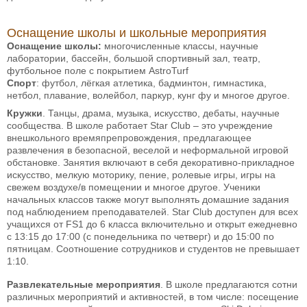
Оснащение школы и школьные мероприятия
Оснащение школы:
многочисленные классы, научные
лаборатории, бассейн, большой спортивный зал, театр,
футбольное поле с покрытием AstroTurf
Спорт
: футбол, лёгкая атлетика, бадминтон, гимнастика,
нетбол, плавание, волейбол, паркур, кунг фу и многое другое.
Кружки
. Танцы, драма, музыка, искусство, дебаты, научные
сообщества. В школе работает Star Club – это учреждение
внешкольного времяпрепровождения, предлагающее
развлечения в безопасной, веселой и неформальной игровой
обстановке. Занятия включают в себя декоративно-прикладное
искусство, мелкую моторику, пение, ролевые игры, игры на
свежем воздухе/в помещении и многое другое. Ученики
начальных классов также могут выполнять домашние задания
под наблюдением преподавателей. Star Club доступен для всех
учащихся от FS1 до 6 класса включительно и открыт ежедневно
с 13:15 до 17:00 (с понедельника по четверг) и до 15:00 по
пятницам. Соотношение сотрудников и студентов не превышает
1:10.
Развлекательные мероприятия
. В школе предлагаются сотни
различных мероприятий и активностей, в том числе: посещение