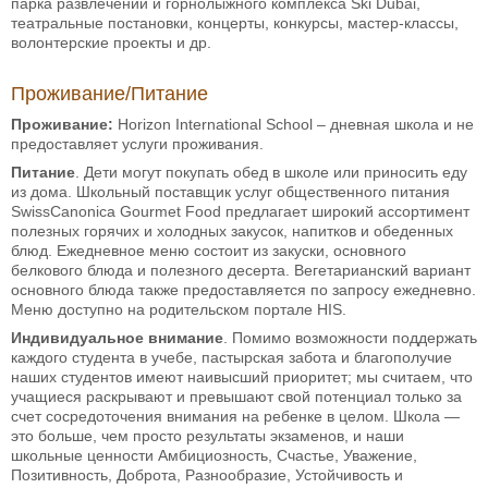
парка развлечений и горнолыжного комплекса Ski Dubai,
театральные постановки, концерты, конкурсы, мастер-классы,
волонтерские проекты и др.
Проживание/Питание
Проживание:
Horizon International School – дневная школа и не
предоставляет услуги проживания.
Питание
. Дети могут покупать обед в школе или приносить еду
из дома. Школьный поставщик услуг общественного питания
SwissCanonica Gourmet Food предлагает широкий ассортимент
полезных горячих и холодных закусок, напитков и обеденных
блюд. Ежедневное меню состоит из закуски, основного
белкового блюда и полезного десерта. Вегетарианский вариант
основного блюда также предоставляется по запросу ежедневно.
Меню доступно на родительском портале HIS.
Индивидуальное внимание
. Помимо возможности поддержать
каждого студента в учебе, пастырская забота и благополучие
наших студентов имеют наивысший приоритет; мы считаем, что
учащиеся раскрывают и превышают свой потенциал только за
счет сосредоточения внимания на ребенке в целом. Школа —
это больше, чем просто результаты экзаменов, и наши
школьные ценности Амбициозность, Счастье, Уважение,
Позитивность, Доброта, Разнообразие, Устойчивость и