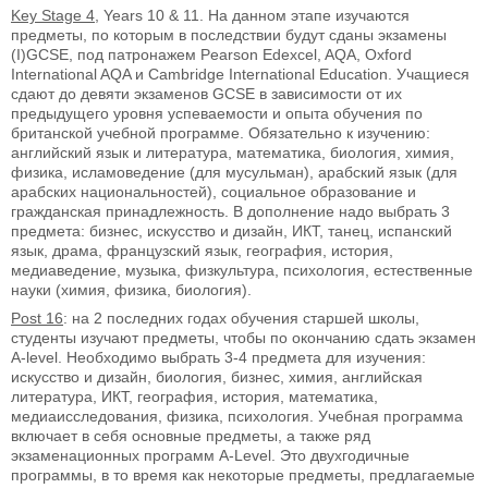
Key Stage 4
, Years 10 & 11. На данном этапе изучаются
предметы, по которым в последствии будут сданы экзамены
(I)GCSE, под патронажем Pearson Edexcel, AQA, Oxford
International AQA и Cambridge International Education. Учащиеся
сдают до девяти экзаменов GCSE в зависимости от их
предыдущего уровня успеваемости и опыта обучения по
британской учебной программе. Обязательно к изучению:
английский язык и литература, математика, биология, химия,
физика, исламоведение (для мусульман), арабский язык (для
арабских национальностей), социальное образование и
гражданская принадлежность. В дополнение надо выбрать 3
предмета: бизнес, искусство и дизайн, ИКТ, танец, испанский
язык, драма, французский язык, география, история,
медиаведение, музыка, физкультура, психология, естественные
науки (химия, физика, биология).
Post 16
: на 2 последних годах обучения старшей школы,
студенты изучают предметы, чтобы по окончанию сдать экзамен
A-level. Необходимо выбрать 3-4 предмета для изучения:
искусство и дизайн, биология, бизнес, химия, английская
литература, ИКТ, география, история, математика,
медиаисследования, физика, психология. Учебная программа
включает в себя основные предметы, а также ряд
экзаменационных программ A-Level. Это двухгодичные
программы, в то время как некоторые предметы, предлагаемые