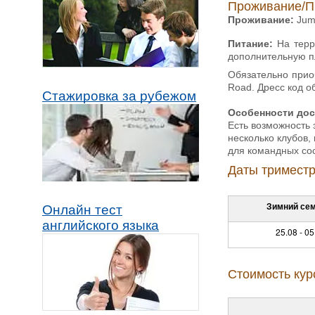
Проживание/П
Проживание:
Jume
Питание:
На терр
дополнительную п
Обязательно прио
Road. Дресс код о
Стажировка за рубежом
Особенности дос
Есть возможность 
несколько клубов
для командных со
Даты триместр
Зимний се
Онлайн тест
английского языка
25.08 - 05
Стоимость кур