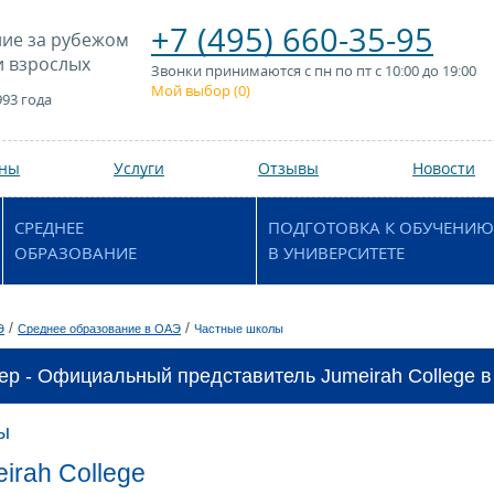
+7 (495) 660-35-95
ие за рубежом
и взрослых
Звонки принимаются с пн по пт с 10:00 до 19:00
Мой выбор (
0
)
993 года
аны
Услуги
Отзывы
Новости
СРЕДНЕЕ
ПОДГОТОВКА К ОБУЧЕНИЮ
ОБРАЗОВАНИЕ
В УНИВЕРСИТЕТЕ
/
/
Э
Среднее образование в ОАЭ
Частные школы
ер - Официальный представитель Jumeirah College в
ы
irah College