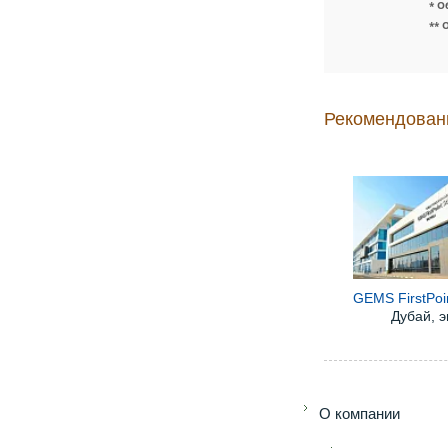
* О
** 
Рекомендован
GEMS FirstPoin
Дубай, 
O компании