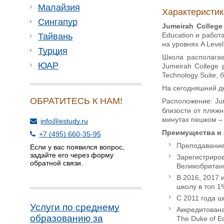
Малайзия
Характеристи
Сингапур
Jumeirah College
Education и работ
Тайвань
на уровнях A Leve
Турция
Школа располагае
ЮАР
Jumeirah College
Technology Suite,
На сегодняшний де
ОБРАТИТЕСЬ К НАМ!
Расположение: Jum
близости от пляжн
минутах пешком – 
info@estudy.ru
Преимущества и 
+7 (495) 660-35-95
Преподавание 
Если у вас появился вопрос,
задайте его через форму
Зарегистриров
обратной связи.
Великобритан
В 2016, 2017 
школу в топ 1
С 2011 года ш
Услуги по среднему
Аккредитован
образованию за
The Duke of E