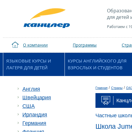
Образован
для детей 
Работаем с 1
О компании
Программы
Стр
ЯЗЫКОВЫЕ КУРСЫ И
КУРСЫ АНГЛИЙСКОГО ДЛЯ
ЛАГЕРЯ ДЛЯ ДЕТЕЙ
ВЗРОСЛЫХ И СТУДЕНТОВ
/
/
Англия
Главная
Страны
ОА
Швейцария
Канцл
США
Ирландия
Частные школ
Германия
Школа Jume
Франция