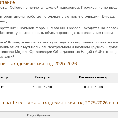
итание
irah College не является школой-пансионом. Проживание не пред
итории школы работает столовая с летними столиками. Блюда, н
лату.
бретение школьной формы. Магазин Threads находится на первом 
бязывает учеников носить обувь черного цвета с закрытым носом.
уга:
Команды школы активно участвуют в спортивных соревнованиях
заниматься в музыкальном, театральном и научном кружках, изучат
, включая Модель Организации Объединенных Наций (MUN), площадк
стязаний.
ов – академический год 2025-2026
местр
Каникулы
Весенний семестр
.12
13.10 - 17.10
05.01 - 13.03
са на 1 человека – академический год 2025-2026 в
Года обучения