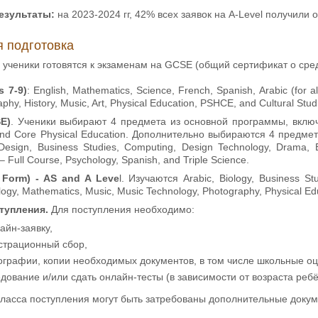
езультаты:
на 2023-2024 гг, 42% всех заявок на A-Level получили 
 подготовка
e ученики готовятся к экзаменам на GCSE (общий сертификат о ср
s 7-9)
: English, Mathematics, Science, French, Spanish, Arabic (for al
hy, History, Music, Art, Physical Education, PSHCE, and Cultural Stud
E)
. Ученики выбирают 4 предмета из основной программы, включаю
nd Core Physical Education. Дополнительно выбираются 4 предмета 
Design, Business Studies, Computing, Design Technology, Drama, 
– Full Course, Psychology, Spanish, and Triple Science.
 Form)
- AS and A Leve
l. Изучаются Arabic, Biology, Business St
logy, Mathematics, Music, Music Technology, Photography, Physical Edu
тупления.
Для поступления необходимо:
айн-заявку,
страционный сбор,
ографии, копии необходимых документов, в том числе школьные оц
дование и/или сдать онлайн-тесты (в зависимости от возраста ребё
класса поступления могут быть затребованы дополнительные докум