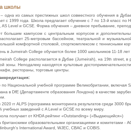
ка школы
– одна из самых престижных школ совместного обучения в Дубае
ает с 1999 года. Школа предлагает обучение с 7 по 13-й класс п
l, AS Level и GCSE. Форма обучения – дневное пребывание, препод
т большим кампусом с центральным корпусом и дополнительным
 располагает 25-метровым бассейном, театральной и музыкально
 большой комфортной столовой, спорткомплексом с теннисными ко
нь в Jumeirah College обучается более 1000 школьников 11-18 лет 
eirah College располагается в Дубае (Jumeirah), на 19
street, в
th
ой зоны. Неподалеку находятся культовые достопримечательности 
кафе, рестораны, торговые центры.
аккредитация:
по Национальной учебной программе Великобритании, включая SAT
ана в DfE (Департаменте образования Лондона) в качестве заруб
ии.
и 2020 гг ALPS (программа мониторинга результатов среди 3000 бр
% учебных заведений с A Level и GCSE по всему миру.
кола получает от KHDA рейтинг «Outstanding» («Выдающийся»)
а британскими образовательными организациями и комитетами - AQ
dinburgh's International Award, WJEC, CBAC и COBIS.