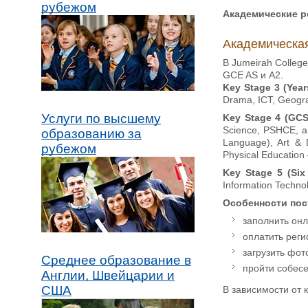
рубежом
Академические р
Академическая
В Jumeirah Colleg
GCE AS и A2.
Key Stage 3 (Year
Drama, ICT, Geograp
Услуги по высшему
Key Stage 4 (GCS
Science, PSHCE, a
образованию за
Language), Art & 
рубежом
Physical Education 
Key Stage 5 (Six
Information Techno
Особенности пос
заполнить онл
оплатить реги
загрузить фот
Среднее образование в
пройти собесе
Англии, Швейцарии и
США
В зависимости от 