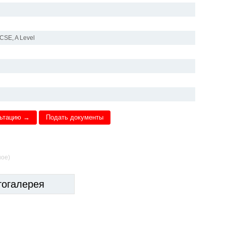
CSE, A Level
льтацию →
Подать документы
ное)
тогалерея