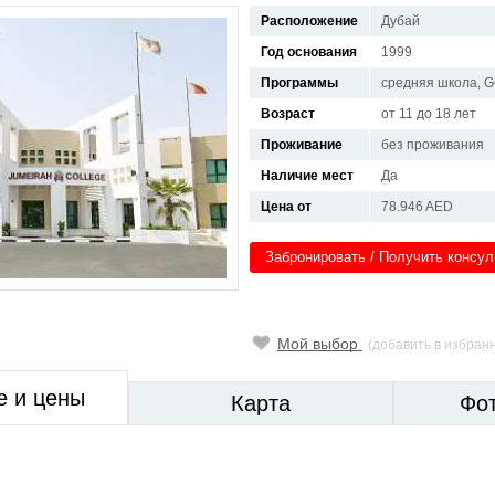
Расположение
Дубай
Год основания
1999
Программы
средняя школа, G
Возраст
от 11 до 18 лет
Проживание
без проживания
Наличие мест
Да
Цена от
78.946 AED
Забронировать / Получить консу
Мой выбор
(добавить в избран
е и цены
Карта
Фо