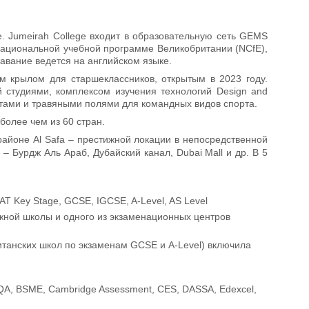
. Jumeirah College входит в образовательную сеть GEMS
о Национальной учебной программе Великобритании (NCfE),
авание ведется на английском языке.
 крылом для старшеклассников, открытым в 2023 году.
й студиями, комплексом изучения технологий Design and
ртами и травяными полями для командных видов спорта.
более чем из 60 стран.
 районе Al Safa – престижной локации в непосредственной
– Бурдж Аль Араб, Дубайский канал, Dubai Mall и др. В 5
 Key Stage, GCSE, IGCSE, A-Level, AS Level
ежной школы и одного из экзаменационных центров
итанских школ по экзаменам GCSE и A-Level) включила
A, BSME, Cambridge Assessment, CES, DASSA, Edexcel,