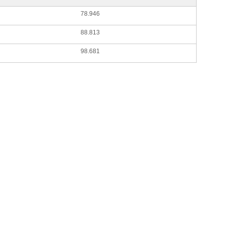
78.946
88.813
98.681