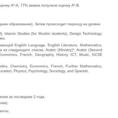
оценку A*-A, 77% заявок получили оценку A*-B.
еднем образовании). Затем происходит переход на уровни
l), Islamic Studies (for Muslim students), Design Technology,
ies.
щей English Language, English Literature, Mathematics,
из следующего списка: Arabic (Ministry)*, Arabic (Second
Economics, French, Geography, History, ICT, Music, GCSE
udies, Chemistry, Economics, French, Further Mathematics,
cation, Physics, Psychology, Sociology, and Spanish.
енки за последние 2 года.
нка).
енты.