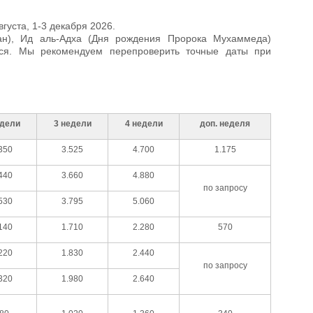
вгуста, 1-3 декабря 2026.
ан), Ид аль-Адха (Дня рождения Пророка Мухаммеда)
ься. Мы рекомендуем перепроверить точные даты при
едели
3 недели
4 недели
доп. неделя
350
3.525
4.700
1.175
440
3.660
4.880
по запросу
530
3.795
5.060
140
1.710
2.280
570
220
1.830
2.440
по запросу
320
1.980
2.640