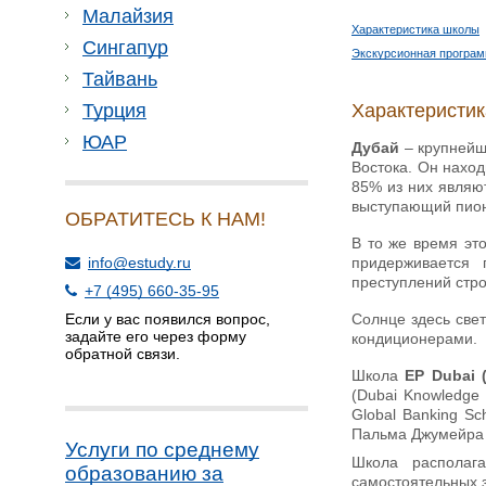
Малайзия
Характеристика школы
Сингапур
Экскурсионная програм
Тайвань
Характеристи
Турция
ЮАР
Дубай
– крупнейш
Востока. Он наход
85% из них являю
выступающий пио
ОБРАТИТЕСЬ К НАМ!
В то же время эт
придерживается
info@estudy.ru
преступлений стр
+7 (495) 660-35-95
Солнце здесь свет
Если у вас появился вопрос,
задайте его через форму
кондиционерами.
обратной связи.
Школа
EP Dubai 
(Dubai Knowledge
Global Banking Sc
Пальма Джумейра 
Услуги по среднему
Школа располаг
образованию за
самостоятельных з