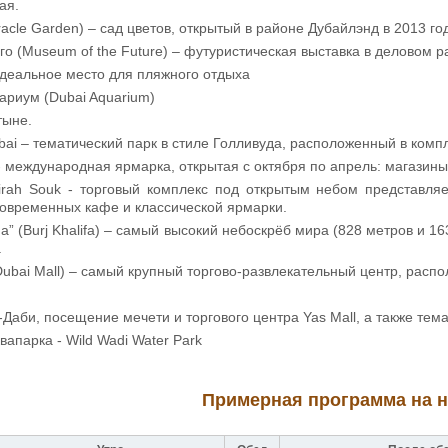
ая.
racle Garden) – сад цветов, открытый в районе Дубайлэнд в 2013 год
о (Museum of the Future) – футуристическая выставка в деловом р
идеальное место для пляжного отдыха
ариум (Dubai Aquarium)
тыне.
bai – тематический парк в стиле Голливуда, расположенный в компл
e - международная ярмарка, открытая с октября по апрель: магази
irah Souk - торговый комплекс под открытым небом представля
современных кафе и классической ярмарки.
” (Burj Khalifa) – самый высокий небоскрёб мира (828 метров и 1
.
ubai Mall) – самый крупный торгово-развлекательный центр, расп
-Даби, посещение мечети и торгового центра Yas Mall, а также темат
апарка - Wild Wadi Water Park
Примерная программа на 