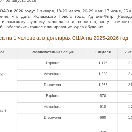
6 - 09 августа 2026
ОАЭ в 2026 году:
1 января, 18-20 марта, 26-29 мая, 17 июня, 25 а
ание, что даты Исламского Нового года, Ид аль-Фитр (Рамад
 исламскому лунному календарю и, вероятно, могут изменит
бы обеспечить точное планирование курса обучения.
са на 1 человека в долларах США на 2025-2026 год
рса
Развлекательная опция
1 неделя
2 н
Explorer
1.175
2.
курс
Adventurer
1.220
2.
Discoverer
1.265
2.
Explorer
570
1.
Adventurer
610
1.
суг)
Discoverer
660
1.