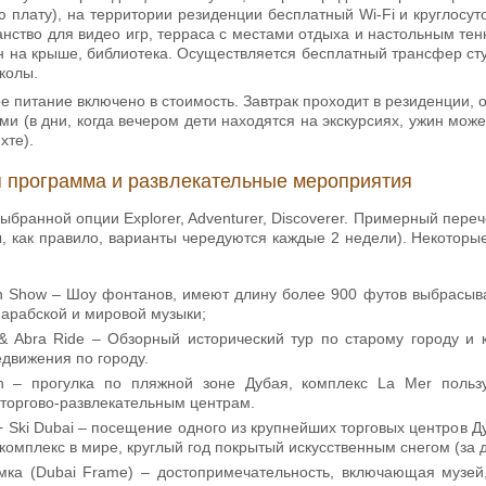
 плату), на территории резиденции бесплатный Wi-Fi и круглосу
анство для видео игр, терраса с местами отдыха и настольным т
н на крыше, библиотека. Осуществляется бесплатный трансфер сту
колы.
ое питание включено в стоимость. Завтрак проходит в резиденции,
ми (в дни, когда вечером дети находятся на экскурсиях, ужин мо
хте).
 программа и развлекательные мероприятия
выбранной опции Explorer, Adventurer, Discoverer. Примерный пере
, как правило, варианты чередуются каждые 2 недели). Некоторые
in Show – Шоу фонтанов, имеют длину более 900 футов выбрасыв
 арабской и мировой музыки;
r & Abra Ride – Обзорный исторический тур по старому городу и
движения по городу.
 – прогулка по пляжной зоне Дубая, комплекс La Mer польз
 торгово-развлекательным центрам.
 + Ski Dubai – посещение одного из крупнейших торговых центров Д
омплекс в мире, круглый год покрытый искусственным снегом (за 
мка (Dubai Frame) – достопримечательность, включающая музей,