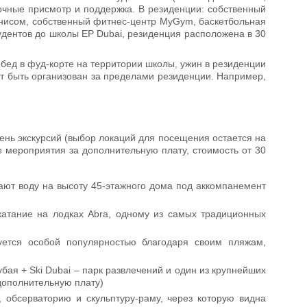
точные присмотр и поддержка. В резиденции: собственный
еннисом, собственный фитнес-центр MyGym, баскетбольная
дентов до школы EP Dubai, резиденция расположена в 30
 обед в фуд-корте на территории школы, ужин в резиденции
жет быть организован за пределами резиденции. Например,
чень экскурсий (выбор локаций для посещения остается на
 мероприятия за дополнительную плату, стоимость от 30
ают воду на высоту 45-этажного дома под аккомпанемент
 катание на лодках Abra, одному из самых традиционных
уется особой популярностью благодаря своим пляжам,
убая + Ski Dubai – парк развлечений и один из крупнейших
дополнительную плату)
 обсерваторию и скульптуру-раму, через которую видна