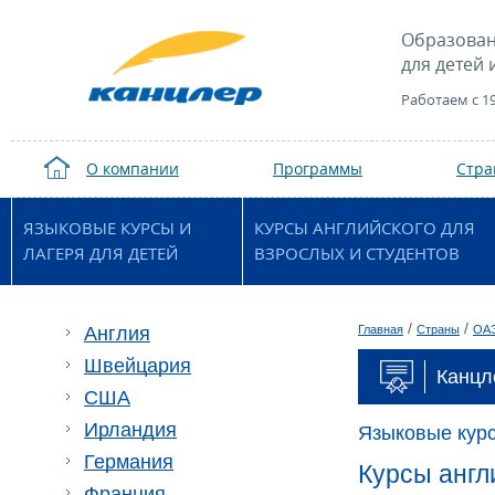
Образован
для детей 
Работаем с 1
О компании
Программы
Стр
ЯЗЫКОВЫЕ КУРСЫ И
КУРСЫ АНГЛИЙСКОГО ДЛЯ
ЛАГЕРЯ ДЛЯ ДЕТЕЙ
ВЗРОСЛЫХ И СТУДЕНТОВ
/
/
Англия
Главная
Страны
ОА
Швейцария
Канцл
США
Ирландия
Языковые кур
Германия
Курсы англ
Франция