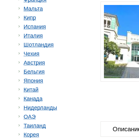
Мальта
Кипр
Испания
Италия
Шотландия
Чехия
Австрия
Бельгия
Япония
Китай
Канада
Нидерланды
ОАЭ
Таиланд
Описани
Корея