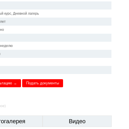
й курс, Дневной лагерь
 лет
чно
и
в неделю
я
льтацию →
Подать документы
ное)
тогалерея
Видео