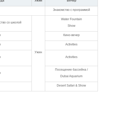
еда
Ужин
Вечер
Знакомство с программой
Water Fountain
ство со школой
Show
я
Кино-вечер
я
Activities
Ужин
я
Activities
Посещение бассейна /
я
Dubai Aquarium
Desert Safari & Show