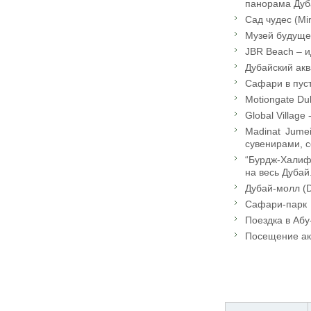
панорама Дуб
Сад чудес (Mi
Музей будущег
JBR Beach – 
Дубайский акв
Сафари в пус
Motiongate Du
Global Villag
Madinat Jume
сувенирами, 
“Бурдж-Халифа
на весь Дубай
Дубай-молл (D
Сафари-парк
Поездка в Абу
Посещение акв