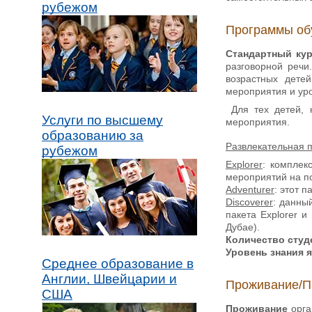
рубежом
Программы об
Стандартный ку
разговорной речи
возрастных дете
мероприятия и урок
Для тех детей, 
Услуги по высшему
мероприятия.
образованию за
Развлекательная 
рубежом
Explorer
: комплек
мероприятий на по
Adventurer
: этот 
Discoverer
: данны
пакета Explorer 
Дубае).
Количество студе
Уровень знания 
Среднее образование в
Англии, Швейцарии и
Проживание/П
США
Проживание
орга