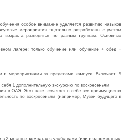
 обучения особое внимание уделяется развитию навыков
осуговые мероприятия тщательно разработаны с учетом
го возраста разводятся по разным группам. Основные
вном лагере: только обучение или обучение + обед +
и и мероприятиями за пределами кампуса. Включает: 5
т в себя 1 дополнительную экскурсию по воскресеньям.
ия в ОАЭ. Этот пакет сочетает в себе все преимущества
тельность по воскресеньям (например, Музей будущего в
е в 2-местных комнатах с удобствами (или в одноместных,