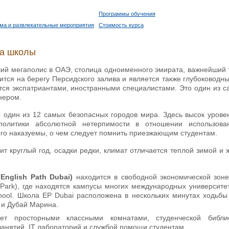
Программы обучения
ма и развлекательные мероприятия
Стоимость курса
ка школы
ий мегаполис в ОАЭ, столица одноименного эмирата, важнейший т
ится на берегу Персидского залива и является также глубоководн
тся экспатриантами, иностранными специалистами. Это один из с
нером.
о один из 12 самых безопасных городов мира. Здесь высок уровен
 политики абсолютной нетерпимости в отношении использов
ого наказуемы, о чем следует помнить приезжающим студентам.
ит круглый год, осадки редки, климат отличается теплой зимой и
(English Path Dubai)
находится в свободной экономической зон
 Park), где находятся кампусы многих международных университ
hool. Школа EP Dubai расположена в нескольких минутах ходьбы 
и Дубай Марина.
ает просторными классными комнатами, студенческой биб
анятий, IT лабораторий и службой помощи студентам.