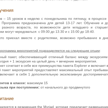
учения
рс
– 15 уроков в неделю с понедельника по пятницу, в процессе
. Программа предназначена для детей 13-17 лет. Обучение и д
й разного возраста, по возможности дети младшего и старше
и могут чередоваться: с 09.00 до 13.30 и с 15:00 до 18:40.
кто приехал вместе с родителями, возможно пребывание в дне
программа мероприятий подразделяется на следующие опции
:
сный пакет, обеспечивающий отличный баланс между экскурсиям
лдня + 1 экскурсия на целый день + вечерние мероприятия.
пакет сочетает в себе все преимущества пакета Explorer и включае
й пакет мероприятий предоставляет максимальный опыт пребыван
и включает в себя 1 дополнительную эксклюзивную достопримеча
нтов в классе:
максимум 15
языка при
поступлении:
от начального до продвинутого
итание
низуется в резиденция the Myriad, которая предлагает размещени