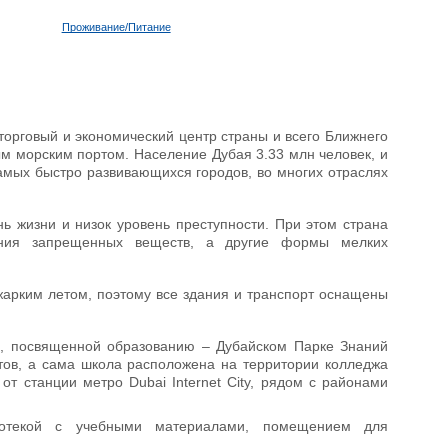
Проживание/Питание
орговый и экономический центр страны и всего Ближнего
ым морским портом. Население Дубая 3.33 млн человек, и
амых быстро развивающихся городов, во многих отраслях
ь жизни и низок уровень преступности. При этом страна
ания запрещенных веществ, а другие формы мелких
 жарким летом, поэтому все здания и транспорт оснащены
е, посвященной образованию – Дубайском Парке Знаний
етов, а сама школа расположена на территории колледжа
от станции метро Dubai Internet City, рядом с районами
лиотекой с учебными материалами, помещением для