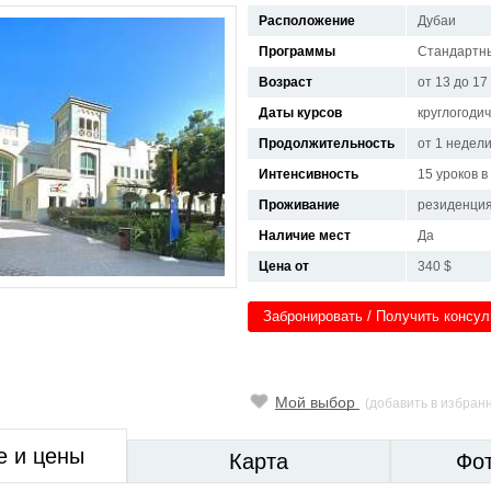
Расположение
Дубаи
Программы
Стандартны
Возраст
от 13 до 17
Даты курсов
круглогоди
Продолжительность
от 1 недел
Интенсивность
15 уроков 
Проживание
резиденци
Наличие мест
Да
Цена от
340 $
Забронировать / Получить консу
Мой выбор
(добавить в избран
е и цены
Карта
Фо