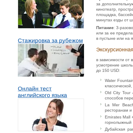
за дополнительную
кинотеатр, простр
площадка, бассей
минутах езды от ш
Питание
: 3-разов
или за ее предела
в пустыне или на я
Стажировка за рубежом
Экскурсионная
в зависимости от 
усмотрение школы
до 150 USD:
Water Founta
классической,
Онлайн тест
Old City Tou
английского языка
способов пере
La Mer Beach
ресторанам и
Emirates Mall
горнолыжный к
Дубайская ра