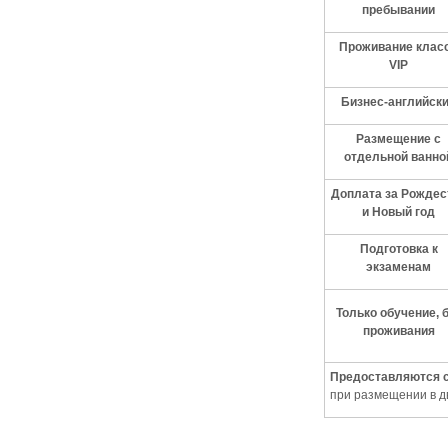
пребывании
Проживание клас
VIP
Бизнес-английск
Размещение с
отдельной ванно
Доплата за Рождес
и Новый год
Подготовка к
экзаменам
Только обучение, 
проживания
Предоставляются 
при размещении в д