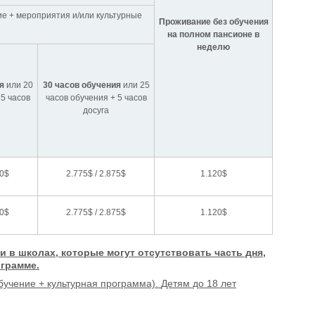
е + мероприятия и/или культурные
Проживание без обучения
на полном пансионе в
неделю
я
или 20
30 часов обучения
или 25
 5 часов
часов обучения + 5 часов
досуга
00$
2.775$ / 2.875$
1.120$
00$
2.775$ / 2.875$
1.120$
в школах, которые могут отсутствовать часть дня,
ограмме.
учение + культурная программа).
Детям до 18 лет