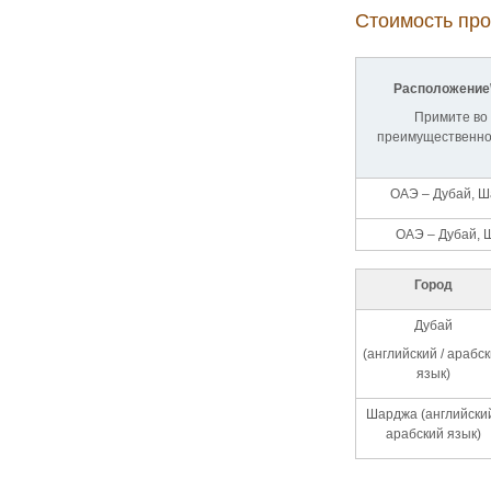
Стоимость про
Расположение\
Примите во 
преимущественно 
ОАЭ – Дубай, Ш
ОАЭ – Дубай, 
Город
Дубай
(английский / арабс
язык)
Шарджа (английский
арабский язык)