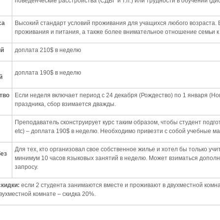
поведенческие расстройства (СДВГ и т.п.) или трудности в обучении (дис
са
Высокий стандарт условий проживания для учащихся любого возраста. 
проживания и питания, а также более внимательное отношение семьи к
ий
доплата 210$ в неделю
доплата 190$ в неделю
й
тво
Если неделя включает период с 24 декабря (Рождество) по 1 января (Нов
праздника, сбор взимается дважды.
Преподаватель сконструирует курс таким образом, чтобы студент подгото
etc) – доплата 190$ в неделю. Необходимо привезти с собой учебные ма
Для тех, кто организовал свое собственное жилье и хотел бы только уч
без
минимум 10 часов языковых занятий в неделю. Может взиматься дополн
запросу.
скидки:
если 2 студента занимаются вместе и проживают в двухместной комн
вухместной комнате – скидка 20%.