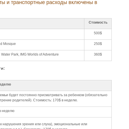
ты и транспортные расходы включены в
Стоимость
500$
nd Mosque
250$
Water Park, IMG Worlds of Adventure
360$
ги:
неделю
 семьи будет постоянно присматривать за ребенком (обязательно
отрение родителей). Стоимость: 170$ в неделю.
в неделю
к нарушения зрения или слуха),
эмоциональные или