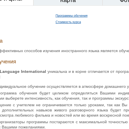
Программы обучения
Стоимость курса
а
фективных способов изучения иностранного языка является обуче
учения
Language International
уникальна и в корне отличается от прог
:
ндивидуальное обучение осуществляется в атмосфере домашнего у
рограмма обучения будет целиком определяться Вашими инди
ми выберете интенсивность, как обучения, так и программы экскурс
щение с учителем не ограничивается только уроками, так как Вы 
 дополнительных навыков живого разговорного языка будет пр
смотра любимого фильма и новостей или во время воскресной поез
 организаторы программы постараются с максимальной точностью п
 с Вашими пожеланиями.