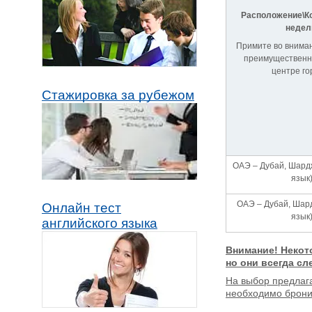
Расположение\Ко
неде
Примите во вниман
преимущественно
центре го
Стажировка за рубежом
ОАЭ – Дубай, Шард
язык
ОАЭ – Дубай, Шар
Онлайн тест
язык
английского языка
Внимание! Некот
но они всегда с
На выбор предлаг
необходимо бронир