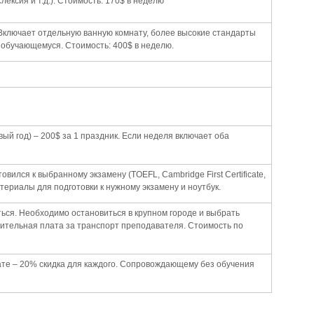
лексия и т.д.). Стоимость: 170$ в неделю
Включает отдельную ванную комнату, более высокие стандарты
 обучающемуся. Стоимость: 400$ в неделю.
ый год) – 200$ за 1 праздник. Если неделя включает оба
вился к выбранному экзамену (TOEFL, Cambridge First Certificate,
териалы для подготовки к нужному экзамену и ноутбук.
иться. Необходимо остановиться в крупном городе и выбрать
ительная плата за транспорт преподавателя. Стоимость по
ате – 20% скидка для каждого. Сопровождающему без обучения