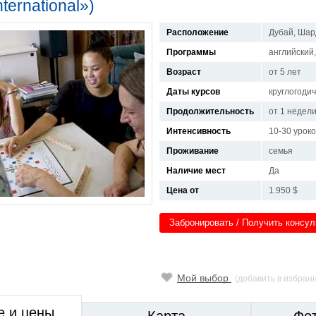
ternational»)
Расположение
Дубай, Ша
Программы
английский
Возраст
от 5 лет
Даты курсов
круглогоди
Продолжительность
от 1 недел
Интенсивность
10-30 урок
Проживание
семья
Наличие мест
Да
Цена от
1.950 $
Забронировать / Получить консу
Мой выбор
(добавить в избран
е и цены
Карта
Фо