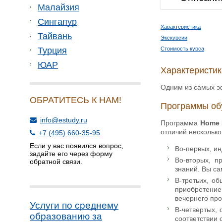
Малайзия
Сингапур
Характеристика
Тайвань
Экскурсии
Стоимость курса
Турция
ЮАР
Характеристик
Одним из самых эф
ОБРАТИТЕСЬ К НАМ!
Программы об
info@estudy.ru
Программа
Home 
отличий несколько
+7 (495) 660-35-95
Если у вас появился вопрос,
Во-первых, и
задайте его через форму
Во-вторых, п
обратной связи.
знаний. Вы са
В-третьих, об
приобретение
вечернего про
Услуги по среднему
В-четвертых,
образованию за
соответствии