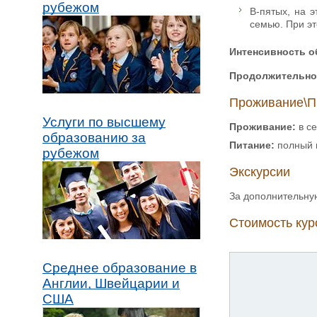
рубежом
В-пятых, на э
семью. При эт
Интенсивность о
Продолжительно
Проживание\П
Услуги по высшему
Проживание:
в се
образованию за
Питание:
полный п
рубежом
Экскурсии
За дополнительную
Стоимость кур
Среднее образование в
Англии, Швейцарии и
США