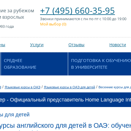
+7 (495) 660-35-95
ие за рубежом
и взрослых
Звонки принимаются с пн по пт с 10:00 до 19:00
Мой выбор (
0
)
993 года
аны
Услуги
Отзывы
Новости
СРЕДНЕЕ
ПОДГОТОВКА К ОБУЧЕНИЮ
ОБРАЗОВАНИЕ
В УНИВЕРСИТЕТЕ
/
/
/
Э
Языковые курсы в ОАЭ
Языковые курсы в ОАЭ для детей
Весенние курсы для 
ер - Официальный представитель Home Language Inte
ы для детей
урсы английского для детей в ОАЭ: обуч