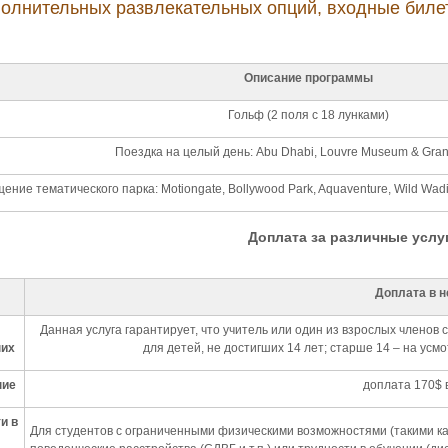
олнительных развлекательных опций, входные биле
Описание программы
Гольф (2 поля с 18 лунками)
Поездка на целый день: Abu Dhabi, Louvre Museum & Gra
ение тематического парка: Motiongate, Bollywood Park, Aquaventure, Wild Wadi 
Доплата за различные услу
Доплата в 
Данная услуга гарантирует, что учитель или один из взрослых членов
них
для детей, не достигших 14 лет; старше 14 – на усм
ние
доплата 170$ 
и в
Для студентов с ограниченными физическими возможностями (такими ка