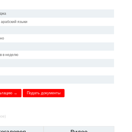
рджа
, арабский языки
чно
и
ов в неделю
льтацию →
Подать документы
ное)
тогалерея
Видео