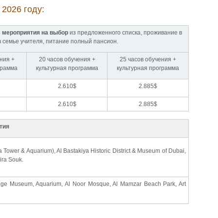
2026 году:
3 мероприятия на выбор
из предложенного списка, проживание в
 семье учителя, питание полный пансион.
ния +
20 часов обучения +
25 часов обучения +
грамма
культурная программа
культурная программа
2.610$
2.885$
2.610$
2.885$
тия
 Tower & Aquarium), Al Bastakiya Historic District & Museum of Dubai,
ira Souk.
tage Museum, Aquarium, Al Noor Mosque, Al Mamzar Beach Park, Art