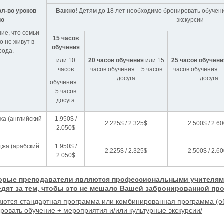
л-во уроков
Важно!
Детям до 18 лет необходимо бронировать обучени
лю
экскурсии
ие, что семьи
15 часов
 не живут в
обучения
рода.
или 10
20 часов обучения
или 15
25 часов обучени
часов
часов обучения + 5 часов
часов обучения +
досуга
досуга
обучения +
5 часов
досуга
жа (английский
1.950$ /
2.225$ / 2.325$
2.500$ / 2.6
)
2.050$
джа (арабский
1.950$ /
2.225$ / 2.325$
2.500$ / 2.6
)
2.050$
орые преподаватели являются профессиональными учителями 
ледят за тем, чтобы это не мешало Вашей забронированной пр
аются стандартная программа или комбинированная программа (об
овать обучение + мероприятия и/или культурные экскурсии/