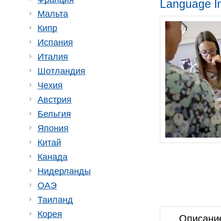
Language In
Мальта
Кипр
Испания
Италия
Шотландия
Чехия
Австрия
Бельгия
Япония
Китай
Канада
Нидерланды
ОАЭ
Таиланд
Корея
Описани