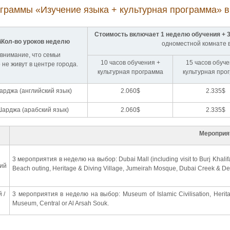
граммы «Изучение языка + культурная программа» в 
Стоимость включает 1 неделю обучения + 
Кол-во уроков неделю
одноместной комнате в
внимание, что семьи
10 часов обучения +
15 часов обуче
не живут в центре города.
культурная программа
культурная про
арджа (английский язык)
2.060$
2.335$
Шарджа (арабский язык)
2.060$
2.335$
Мероприя
3 мероприятия в неделю на выбор: Dubai Mall (including visit to Burj Khalifa
кий
Beach outing, Heritage & Diving Village, Jumeirah Mosque, Dubai Creek & De
 /
3 мероприятия в неделю на выбор: Museum of Islamic Civilisation, Heri
Museum, Central or Al Arsah Souk.