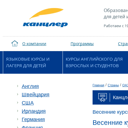
Образован
для детей 
Работаем с 1
О компании
Программы
Стр
ЯЗЫКОВЫЕ КУРСЫ И
КУРСЫ АНГЛИЙСКОГО ДЛЯ
ЛАГЕРЯ ДЛЯ ДЕТЕЙ
ВЗРОСЛЫХ И СТУДЕНТОВ
/
/
Англия
Главная
Страны
ОА
Швейцария
Канцл
США
Ирландия
Весенние курс
Германия
Весенние к
Франция