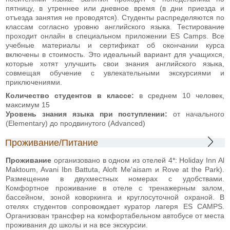
пятницу, в утреннее или дневное время (в дни приезда и
отъезда занятия не проводятся). Студенты распределяются по
классам согласно уровню английского языка. Тестирование
проходит онлайн в специальном приложении ES Camps. Все
учебные материалы и сертификат об окончании курса
включены в стоимость. Это идеальный вариант для учащихся,
которые хотят улучшить свои знания английского языка,
совмещая обучение с увлекательными экскурсиями и
приключениями.
Количество студентов в классе:
в среднем 10 человек,
максимум 15
Уровень знания языка при поступлении:
от начального
(Elementary) до продвинутого (Advanced)
Проживание/Питание
Проживание
организовано в одном из отелей 4*: Holiday Inn Al
Maktoum, Avani Ibn Battuta, Aloft Me'aisam и Rove at the Park).
Размещение в двухместных номерах с удобствами.
Комфортное проживание в отеле с тренажерным залом,
бассейном, зоной коворкинга и круглосуточной охраной. В
отелях студентов сопровождает куратор лагеря ES CAMPS.
Организован трансфер на комфортабельном автобусе от места
проживания до школы и на все экскурсии.