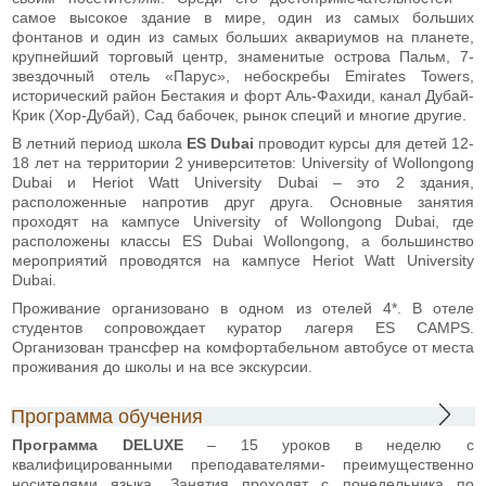
самое высокое здание в мире, один из самых больших
фонтанов и один из самых больших аквариумов на планете,
крупнейший торговый центр, знаменитые острова Пальм, 7-
звездочный отель «Парус», небоскребы Emirates Towers,
исторический район Бестакия и форт Аль-Фахиди, канал Дубай-
Крик (Хор-Дубай), Сад бабочек, рынок специй и многие другие.
В летний период школа
ES Dubai
проводит курсы для детей 12-
18 лет на территории 2 университетов: University of Wollongong
Dubai и Heriot Watt University Dubai – это 2 здания,
расположенные напротив друг друга. Основные занятия
проходят на кампусе University of Wollongong Dubai, где
расположены классы ES Dubai Wollongong, а большинство
мероприятий проводятся на кампусе Heriot Watt University
Dubai.
Проживание организовано в одном из отелей 4*. В отеле
студентов сопровождает куратор лагеря ES CAMPS.
Организован трансфер на комфортабельном автобусе от места
проживания до школы и на все экскурсии.
Программа обучения
Программа DELUXE
– 15 уроков в неделю с
квалифицированными преподавателями- преимущественно
носителями языка. Занятия проходят с понедельника по