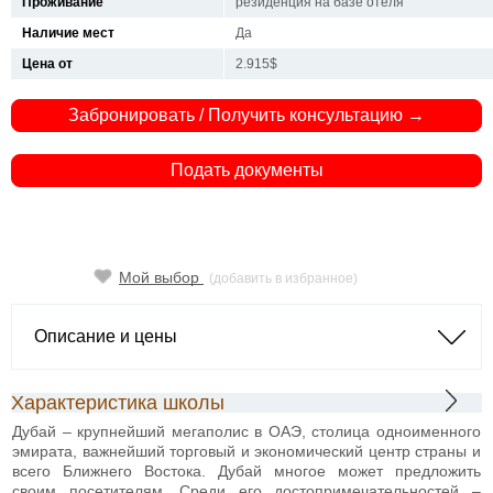
Проживание
резиденция на базе отеля
Наличие мест
Да
Цена от
2.915$
Забронировать / Получить консультацию →
Подать документы
Мой выбор
(добавить в избранное)
Описание и цены
Характеристика школы
Дубай – крупнейший мегаполис в ОАЭ, столица одноименного
эмирата, важнейший торговый и экономический центр страны и
всего Ближнего Востока. Дубай многое может предложить
своим посетителям. Среди его достопримечательностей –