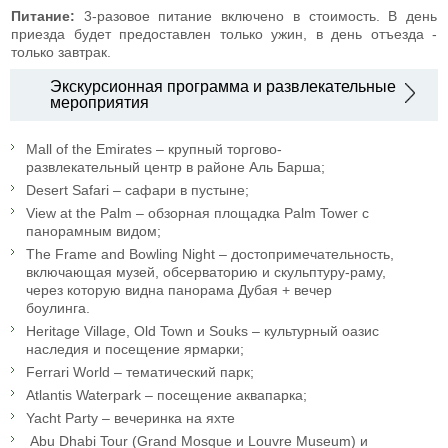
Питание:
3-разовое питание включено в стоимость. В день
приезда будет предоставлен только ужин, в день отъезда -
только завтрак.
Экскурсионная программа и развлекательные
мероприятия
Mall of the Emirates – крупный торгово-
развлекательный центр в районе Аль Барша;
Desert Safari – сафари в пустыне;
View at the Palm – обзорная площадка Palm Tower с
панорамным видом;
The Frame and Bowling Night – достопримечательность,
включающая музей, обсерваторию и скульптуру-раму,
через которую видна панорама Дубая + вечер
боулинга.
Heritage Village, Old Town и Souks – культурный оазис
наследия и посещение ярмарки;
Ferrari World – тематический парк;
Atlantis Waterpark – посещение аквапарка;
Yacht Party – вечеринка на яхте
Abu Dhabi Tour (Grand Mosque и Louvre Museum) и