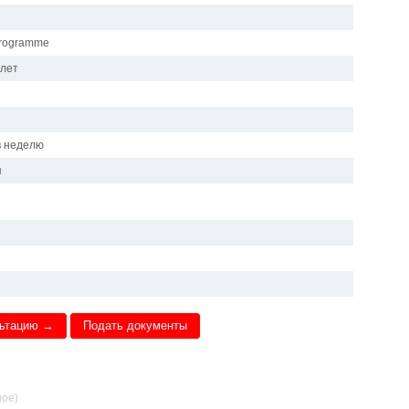
Programme
 лет
в неделю
я
льтацию →
Подать документы
ное)