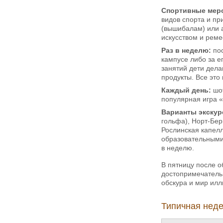
Спортивные мер
видов спорта и пр
(вышибалам) или а
искусством и рем
Раз в неделю:
пос
кампусе либо за е
занятий дети дел
продукты. Все это
Каждый день:
шот
популярная игра «
Варианты экскур
гольфа), Норт-Бер
Рослинская капелл
образовательными 
в неделю.
В пятницу после о
достопримечатель
обскура и мир илл
Типичная неде