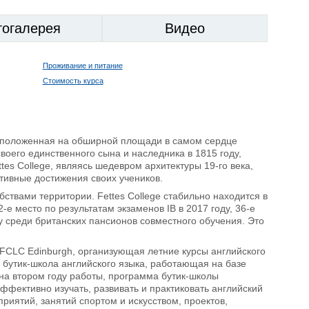
тогалерея
Видео
Проживание и питание
Стоимость курса
асположенная на обширной площади в самом сердце
оего единственного сына и наследника в 1815 году,
es College, являясь шедевром архитектуры 19-го века,
ивные достижения своих учеников.
твами территории. Fettes College стабильно находится в
е место по результатам экзаменов IB в 2017 году, 36-е
ду среди британских пансионов совместного обучения. Это
 FCLC Edinburgh, организующая летние курсы английского
то бутик-школа английского языка, работающая на базе
 на втором году работы, программа бутик-школы
фективно изучать, развивать и практиковать английский
риятий, занятий спортом и искусством, проектов,