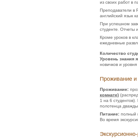
из своих работ в 
Преподаватели в 
английский язык к
При успешном заве
студенте. Отчеты 
Кроме уроков в кл
ежедневные развл
Количество студе
Уровень знания 
новичков и уровня
Проживание и
Проживание:
прож
комнате)
(распред
1 на 6 студентов)
полотенца дважды
Питание:
полный п
Во время экскурси
Экскурсионно