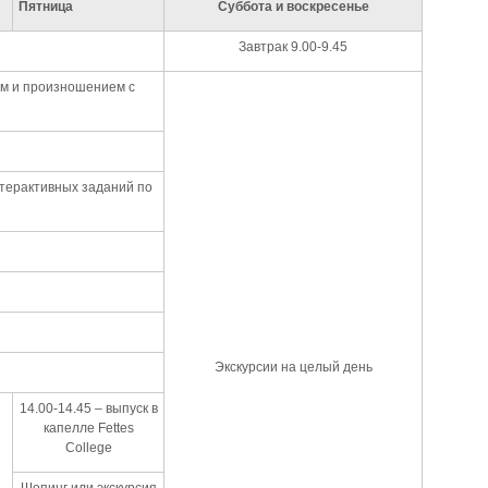
Пятница
Суббота и воскресенье
Завтрак 9.00-9.45
ем и произношением с
терактивных заданий по
Экскурсии на целый день
14.00-14.45 – выпуск в
капелле Fettes
College
Шопинг или экскурсия