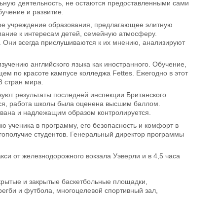
ельную деятельность, не остаются предоставленными сами
бучение и развитие.
ное учреждение образования, предлагающее элитную
ание к интересам детей, семейную атмосферу.
. Они всегда прислушиваются к их мнению, анализируют
зучению английского языка как иностранного. Обучение,
ем по красоте кампусе колледжа Fettes. Ежегодно в этот
8 стран мира.
вуют результаты последней инспекции Британского
ся, работа школы была оценена высшим баллом.
ована и надлежащим образом контролируется.
ию ученика в программу, его безопасность и комфорт в
агополучие студентов. Генеральный директор программы
кси от железнодорожного вокзала Уэверли и в 4,5 часа
ткрытые и закрытые баскетбольные площадки,
регби и футбола, многоцелевой спортивный зал,