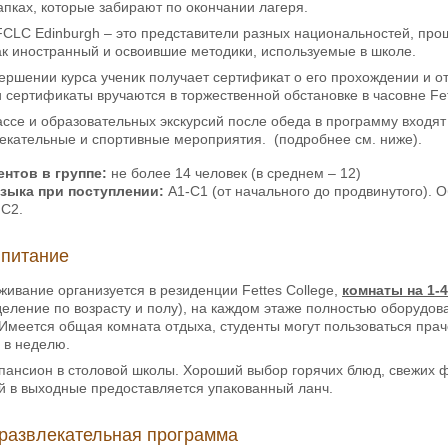
папках, которые забирают по окончании лагеря.
FCLC Edinburgh – это представители разных национальностей, пр
ак иностранный и освоившие методики, используемые в школе.
ршении курса ученик получает сертификат о его прохождении и о
и сертификаты вручаются в торжественной обстановке в часовне Fet
ассе и образовательных экскурсий после обеда в программу входят
екательные и спортивные мероприятия. (подробнее см. ниже).
нтов в группе:
не более 14 человек (в среднем – 12)
языка при поступлении:
А1-С1 (от начального до продвинутого).
 С2.
 питание
ивание организуется в резиденции Fettes College,
комнаты на 1-4
еление по возрасту и полу), на каждом этаже полностью оборудо
. Имеется общая комната отдыха, студенты могут пользоваться пра
 в неделю.
ансион в столовой школы. Хороший выбор горячих блюд, свежих фр
й в выходные предоставляется упакованный ланч.
-развлекательная программа