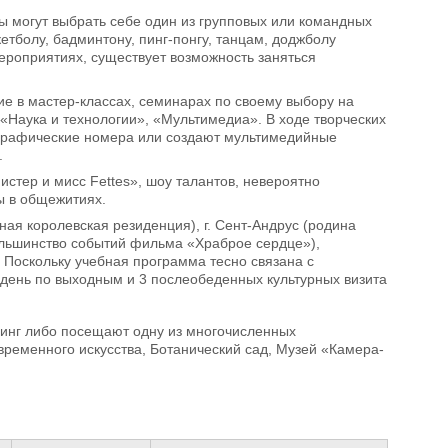
ы могут выбрать себе один из групповых или командных
кетболу, бадминтону, пинг-понгу, танцам, доджболу
мероприятиях, существует возможность заняться
е в мастер-классах, семинарах по своему выбору на
«Наука и технологии», «Мультимедиа». В ходе творческих
ографические номера или создают мультимедийные
.
истер и мисс Fettes», шоу талантов, невероятно
ы в общежитиях.
ная королевская резиденция), г. Сент-Андрус (родина
большинство событий фильма «Храброе сердце»),
 Поскольку учебная программа тесно связана с
 день по выходным и 3 послеобеденных культурных визита
пинг либо посещают одну из многочисленных
ременного искусства, Ботанический сад, Музей «Камера-