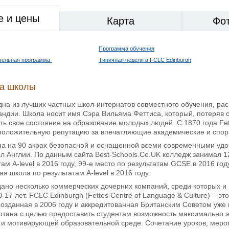
е и цены
Карта
Фо
Программа обучения
ательная программа
Типичная неделя в FCLC Edinburgh
ка школы
дна из лучших частных школ-интернатов совместного обучения, р
ндии. Школа носит имя Сэра Вильяма Феттиса, который, потеряв св
ь свое состояние на образование молодых людей. С 1870 года Fett
положительную репутацию за впечатляющие академические и спорт
 на 90 акрах безопасной и оснащенной всеми современными удобс
л Англии. По данным сайта Best-Schools.Co.UK колледж занимал 12-
там A-level в 2016 году, 99-е место по результатам GCSE в 2016 го
я школа по результатам A-level в 2016 году.
ано несколько коммерческих дочерних компаний, среди которых и
-17 лет. FCLC Edinburgh (Fettes Centre of Language & Culture) – э
Созданная в 2006 году и аккредитованная Британским Советом уже
тана с целью предоставить студентам возможность максимально эф
 и мотивирующей образовательной среде. Сочетание уроков, мероп