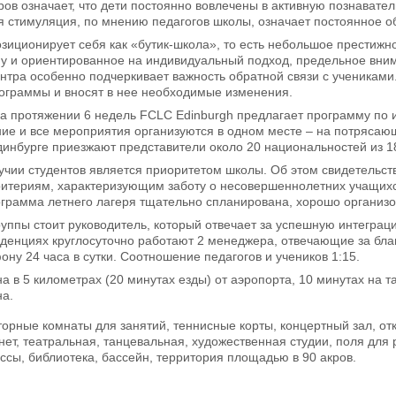
ров означает, что дети постоянно вовлечены в активную познават
я стимуляция, по мнению педагогов школы, означает постоянное о
озиционирует себя как «бутик-школа», то есть небольшое престиж
у и ориентированное на индивидуальный подход, предельное вним
тра особенно подчеркивает важность обратной связи с учениками
ограммы и вносят в нее необходимые изменения.
на протяжении 6 недель FCLC Edinburgh предлагает программу по и
ие и все мероприятия организуются в одном месте – на потрясающ
динбурге приезжают представители около 20 национальностей из 1
учии студентов является приоритетом школы. Об этом свидетельст
критериям, характеризующим заботу о несовершеннолетних учащих
грамма летнего лагеря тщательно спланирована, хорошо организ
руппы стоит руководитель, который отвечает за успешную интеграц
иденциях круглосуточно работают 2 менеджера, отвечающие за бл
ону 24 часа в сутки. Соотношение педагогов и учеников 1:15.
 в 5 километрах (20 минутах езды) от аэропорта, 10 минутах на та
на.
орные комнаты для занятий, теннисные корты, концертный зал, о
ет, театральная, танцевальная, художественная студии, поля для 
сы, библиотека, бассейн, территория площадью в 90 акров.