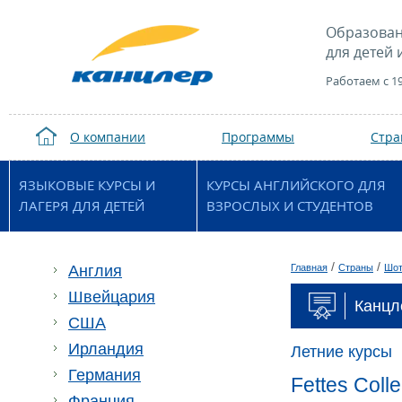
Образован
для детей 
Работаем с 1
О компании
Программы
Стр
ЯЗЫКОВЫЕ КУРСЫ И
КУРСЫ АНГЛИЙСКОГО ДЛЯ
ЛАГЕРЯ ДЛЯ ДЕТЕЙ
ВЗРОСЛЫХ И СТУДЕНТОВ
/
/
Англия
Главная
Страны
Шот
Швейцария
Канцл
США
Ирландия
Летние курсы
Германия
Fettes Coll
Франция