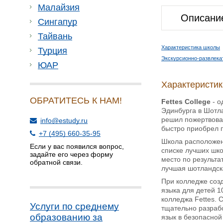
Малайзия
Описани
Сингапур
Тайвань
Характеристика школы
Турция
Экскурсионно-развлек
ЮАР
Характеристи
ОБРАТИТЕСЬ К НАМ!
Fettes College
- о
Эдинбурга в Шотла
решил пожертвоват
info@estudy.ru
быстро приобрел 
+7 (495) 660-35-95
Школа расположена
Если у вас появился вопрос,
списке лучших шко
задайте его через форму
место по результа
обратной связи.
лучшая шотландска
При колледже созд
языка для детей 10
колледжа Fettes. 
Услуги по среднему
тщательно разрабо
образованию за
язык в безопасной