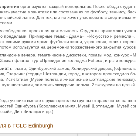
оприятия
организуются каждый понедельник. После обеда студент
инять участие в занятиях или состязаниях по футболу, теннису, бас
нглийской лапте. Для тех, кто не хочет участвовать в спортивных 
еслами.
леобеденная проектная деятельность. Студенты принимают участи
го пределами. Примерные темы: «Драма», «Искусство и ремесла», 
ают своими руками яркие футболки хиппи, украшения, ставят хоре
 потом используется на церемонии торжественного закрытия курсов
ландские вечера, тематические дискотеки, показы мод, конкурс «М
Захват флага», тур «Привидения колледжа Fettes», игры и конкурс
сий:
г. Глазго, Эдинбургский замок, Холирудский дворец (официаль
ик, Стерлинг (сердце Шотландии, город, в котором происходило 
а, Ист-Лотиан (Музей полета и живописные шотландские пейзажи).
путешествиями, заменить экскурсии нельзя. 2 экскурсии на целый
беда ученики вместе с руководителем группы отправляются на шо
ностей Эдинбурга (Королевская миля, Музей Шотландии, Музей сов
юзий», Дин-Виллидж и др.).
ля в FCLC Edinburgh