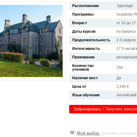
Расположение
Эдинбург
Программы
Academic 
Возраст
от 10 до 17
Даты курсов
по запросу
Продолжительность
2-3 недели
Интенсивность
17.5 часов 
Проживание
резиденци
Количество
250
учеников
Наличие мест
Да
Цена от
2.545 £
Язык обучения
Английский
Забронировать / Получить консу
Мой выбор
(добавить в избран