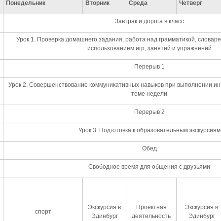
Понедельник
Вторник
Среда
Четверг
Завтрак и дорога в класс
Урок 1. Проверка домашнего задания, работа над грамматикой, словар
использованием игр, занятий и упражнений
Перерыв 1
Урок 2. Совершенствование коммуникативных навыков при выполнении ин
теме недели
Перерыв 2
Урок 3. Подготовка к образовательным экскурсиям
Обед
Свободное время для общения с друзьями
Экскурсия в
Проектная
Экскурсия в
спорт
Эдинбург
деятельность
Эдинбург