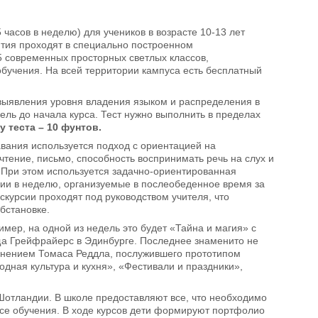
5 часов в неделю) для учеников в возрасте 10-13 лет
нятия проходят в специально построенном
5 современных просторных светлых классов,
бучения. На всей территории кампуса есть бесплатный
выявления уровня владения языком и распределения в
ель до начала курса. Тест нужно выполнить в пределах
 теста – 10 фунтов.
авания используется подход с ориентацией на
тение, письмо, способность воспринимать речь на слух и
 При этом используется задачно-ориентированная
ии в неделю, организуемые в послеобеденное время за
скурсии проходят под руководством учителя, что
бстановке.
мер, на одной из недель это будет «Тайна и магия» с
ща Грейфрайерс в Эдинбурге. Последнее знаменито не
ронением Томаса Реддла, послужившего прототипом
дная культура и кухня», «Фестивали и праздники»,
Шотландии. В школе предоставляют все, что необходимо
ессе обучения. В ходе курсов дети формируют портфолио