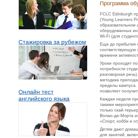
Программа об
FCLC Edinburgh п
(Young Learners P
образовательном ц
оборудованных ин
Wi-Fi (для студент
Стажировка за рубежом
Еще до прибытия 
соответствующую г
времени активност
Уроки проходят по
потребности студе
разговорная речь
методика препода
пределы кампуса. 
позволяет получи
Онлайн тест
английского языка
Каждая неделя про
такими мероприят
только скай-терье
Волан-де-Морта из
«Спорт, хобби и о
Детям дают домашн
для занятий, вклю