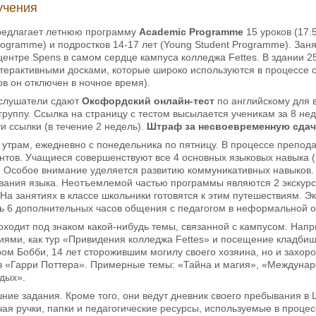
учения
редлагает летнюю программу
Academic Programme
15 уроков (17.
rogramme) и подростков 14-17 лет (Young Student Programme). За
ентре Spens в самом сердце кампуса колледжа Fettes. В здании 2
терактивными досками, которые широко используются в процессе о
ов он отключен в ночное время).
слушатели сдают
Оксфордский онлайн-тест
по английскому для 
руппу. Ссылка на страницу с тестом высылается ученикам за 8 нед
и ссылки (в течение 2 недель).
Штраф за несвоевременную сдачу
 утрам, ежедневно с понедельника по пятницу. В процессе препод
нтов. Учащиеся совершенствуют все 4 основных языковых навыка (ч
). Особое внимание уделяется развитию коммуникативных навыков.
вания языка. Неотъемлемой частью программы являются 2 экскурс
На занятиях в классе школьники готовятся к этим путешествиям. Эк
ть 6 дополнительных часов общения с педагогом в неформальной о
ходит под знаком какой-нибудь темы, связанной с кампусом. Напри
иями, как тур «Привидения колледжа Fettes» и посещение кладби
ром Бобби, 14 лет сторожившим могилу своего хозяина, но и захо
 «Гарри Поттера». Примерные темы: «Тайна и магия», «Междунаро
тдых».
ие задания. Кроме того, они ведут дневник своего пребывания в 
чая ручки, папки и педагогические ресурсы, используемые в проц