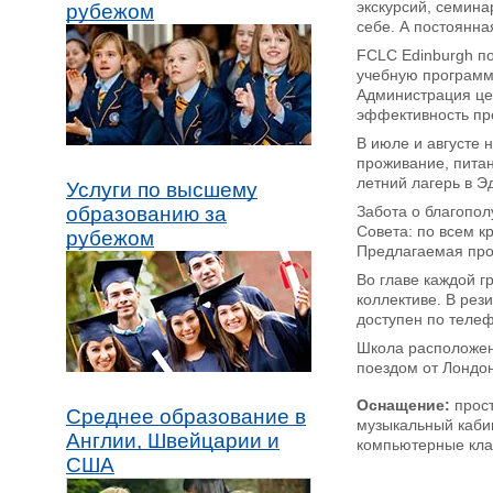
экскурсий, семина
рубежом
себе. А постоянна
FCLC Edinburgh п
учебную программ
Администрация цен
эффективность пр
В июле и августе 
проживание, питан
летний лагерь в Э
Услуги по высшему
Забота о благопол
образованию за
Совета: по всем 
рубежом
Предлагаемая про
Во главе каждой г
коллективе. В рез
доступен по телеф
Школа расположена
поездом от Лондо
Оснащение:
прост
Среднее образование в
музыкальный кабин
Англии, Швейцарии и
компьютерные клас
США