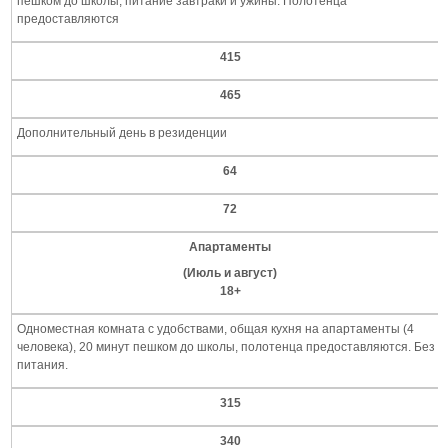
пешком до школы, питание завтраки и ужины. Полотенца
предоставляются
415
465
Дополнительный день в резиденции
64
72
Апартаменты
(Июль и август)
18+
Одноместная комната с удобствами, общая кухня на апартаменты (4
человека), 20 минут пешком до школы, полотенца предоставляются. Без
питания.
315
340