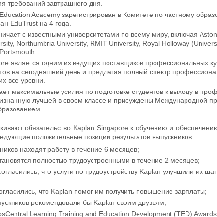
ия требований завтрашнего дня.
 Education Academy зарегистрирован в Комитете по частному образо
н EduTrust на 4 года.
ичает с известными университетами по всему миру, включая Aston Uni
ity, Northumbria University, RMIT University, Royal Holloway (Universi
 Portsmouth.
ore является одним из ведущих поставщиков профессиональных ку
тов на сегодняшний день и предлагая полный спектр профессиона
х все уровни.
ает максимальные усилия по подготовке студентов к выходу в про
знанную лучшей в своем классе и присуждены Международной прем
бразованием.
кивают обязательство Kaplan Singapore к обучению и обеспечени
едующие положительные позиции результатов выпускников:
кников находят работу в течение 6 месяцев;
становятся полностью трудоустроенными в течение 2 месяцев;
 согласились, что услуги по трудоустройству Kaplan улучшили их 
согласились, что Kaplan помог им получить повышение зарплаты;
ускников рекомендовали бы Kaplan своим друзьям;
sCentral Learning Training and Education Development (TED) Awa