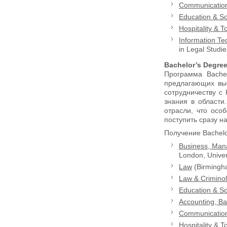
Communicatio
Education & So
Hospitality & T
Information Te
in Legal Studie
Bachelor’s Degree
Программа Bachel
предлагающих выс
сотрудничеству с
знания в области
отрасли, что осо
поступить сразу н
Получение Bachel
Business, Man
London, Univer
Law
(Birmingha
Law & Crimino
Education & So
Accounting, B
Communicatio
Hospitality & T