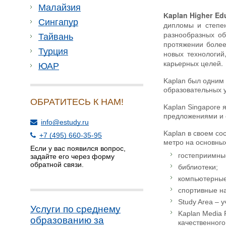
Малайзия
aplan Higher Ed
K
Сингапур
дипломы и степен
разнообразных об
Тайвань
протяжении более
Турция
новых технологий
карьерных целей.
ЮАР
Kaplan был одним 
образовательных 
ОБРАТИТЕСЬ К НАМ!
Kaplan Singapore
предложениями и 
info@estudy.ru
Kaplan в своем со
+7 (495) 660-35-95
метро на основных
Если у вас появился вопрос,
гостеприимны
задайте его через форму
обратной связи.
библиотеки;
компьютерные
спортивные н
Study Area – 
Услуги по среднему
Kaplan Media 
образованию за
качественного