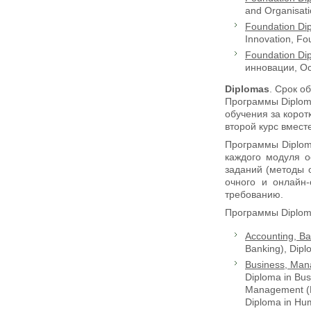
and Organisati
Foundation Di
Innovation, Fo
Foundation Dip
инновации, Ос
Diplomas
. Срок о
Программы Diplom
обучения за корот
второй курс вмест
Программы Diplom
каждого модуля о
заданий (методы 
очного и онлайн
требованию.
Программы Diplom
Accounting, B
Banking), Dipl
Business, Man
Diploma in Bus
Management (H
Diploma in Hu