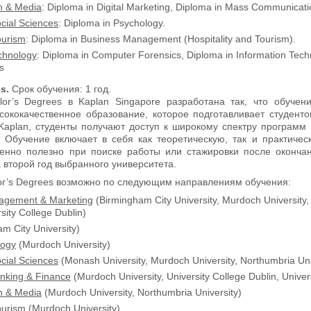
n & Media
: Diploma in Digital Marketing, Diploma in Mass Communicati
cial Sciences
: Diploma in Psychology.
ourism
: Diploma in Business Management (Hospitality and Tourism).
chnology
: Diploma in Computer Forensics, Diploma in Information Tech
s
s.
Срок обучения: 1 год.
or’s Degrees в Kaplan Singapore разработана так, что обучен
ококачественное образование, которое подготавливает студенто
 Kaplan, студенты получают доступ к широкому спектру программ 
. Обучение включает в себя как теоретическую, так и практиче
бенно полезно при поиске работы или стажировки после оконча
а второй год выбранного университета.
or’s Degrees возможно по следующим направлениям обучения:
agement & Marketing
(Birmingham City University, Murdoch University, 
sity College Dublin)
m City University)
logy
(Murdoch University)
cial Sciences
(Monash University, Murdoch University, Northumbria Univ
anking & Finance
(Murdoch University, University College Dublin, Univer
n & Media
(Murdoch University, Northumbria University)
ourism
(Murdoch University)