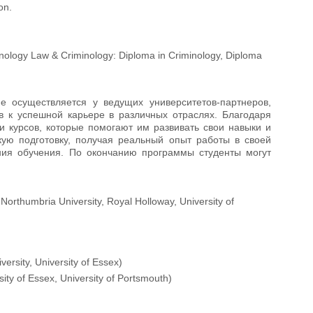
on.
nology Law & Criminology: Diploma in Criminology, Diploma
ие осуществляется у ведущих университетов-партнеров,
в к успешной карьере в различных отраслях. Благодаря
и курсов, которые помогают им развивать свои навыки и
скую подготовку, получая реальный опыт работы в своей
ния обучения. По окончанию программы студенты могут
Northumbria University, Royal Holloway, University of
ersity, University of Essex)
sity of Essex, University of Portsmouth)