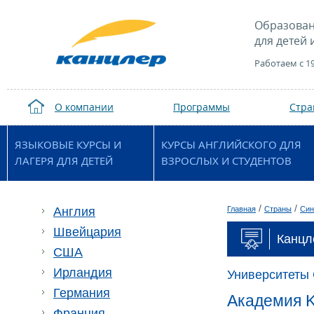
Образован
для детей 
Работаем с 1
О компании
Программы
Стр
ЯЗЫКОВЫЕ КУРСЫ И
КУРСЫ АНГЛИЙСКОГО ДЛЯ
ЛАГЕРЯ ДЛЯ ДЕТЕЙ
ВЗРОСЛЫХ И СТУДЕНТОВ
/
/
Англия
Главная
Страны
Син
Швейцария
Канцл
США
Ирландия
Университеты
Германия
Академия K
Франция