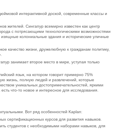
-дюймовой интерактивной доской, современные классы и
нов жителей. Сингапур всемирно известен как центр
города с потрясающими технологическими возможностями
, изящные колониальные здания и исторические уличные
сокое качество жизни, дружелюбную к гражданам политику,
.
гапур занимает второе место в мире, уступая только
глийский язык, на котором говорит примерно 75%
ую жизнь, полную людей и развлечений, которые
ожеством уникальных достопримечательностей, яркими
есть что-то новое и интересное для исследования.
актуальными. Вот ряд особенностей Kaplan:
ых сертификационных курсов для развития навыков.
вить студентов с необходимыми наборами навыков, для