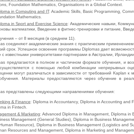
ons, Foundation Mathematics, Organisations in a Global Context.
ploma in Computing and IT
: Academic Skills, Basic Programming, Commun
undation Mathematics.
loma in Sport and Exercise Science
: Академические навыки, Комму
новы математики, Введение в фитнес-тренировки и питание, Введе
бучения – от 8 месяцев (в среднем 11).
as соединяют академические знания с практическим применением,
кий срок. Успешное освоение программы Diplomas дает возможность
е с известными университетами-партнерами в Австралии, Ирланди
as предлагаются в полном и частичном формате обучения, и во
существляется с помощью любой комбинации непрерывных оцен
оценки могут различаться в зависимости от требований Kaplan к 
-обучения. Материалы предоставляются через обучение в реа
as представлены следующими направлениями обучения:
anking & Finance
: Diploma in Accountancy, Diploma in Accounting and
oma in Fintech.
agement & Marketing
: Advanced Diploma in Management, Diploma in B
iness Management (General Studies), Diploma in Business Management
uman Resource), Diploma in Business Management (Logistics and Sup
man Resources and Management, Diploma in Marketing and Managem