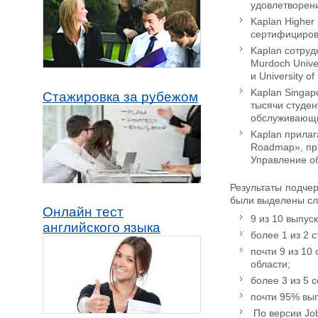
удовлетворен
Kaplan Higher
сертифицирова
Kaplan сотрудн
Murdoch Univers
и University of
Kaplan Singap
Стажировка за рубежом
тысячи студен
обслуживающи
Kaplan прилаг
Roadmap», при
Управление о
Результаты подчер
были выделены сл
Онлайн тест
9 из 10 выпус
английского языка
более 1 из 2 
почти 9 из 10
области;
более 3 из 5 
почти 95% вып
По версии Job