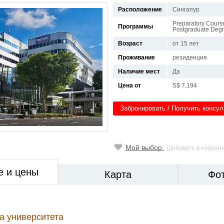
Расположение
Сингапур
Preparatory Cours
Программы
Postgraduate Degre
Возраст
от 15 лет
Проживание
резиденция
Наличие мест
Да
Цена от
S$ 7.194
Забронировать / Получить консу
Мой выбор
(добавить в избран
е и цены
Карта
Фо
а университета