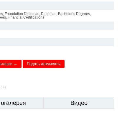
es, Foundation Diplomas, Diplomas, Bachelor’s Degrees,
es, Financial Certifications
льтацию →
Подать документы
ное)
тогалерея
Видео