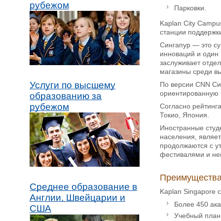
рубежом
Парковки.
Kaplan City Campu
станции поддержк
Сингапур — это су
инноваций и один
заслуживает отде
магазины среди в
Услуги по высшему
По версии CNN Син
ориентированную н
образованию за
рубежом
Согласно рейтинга
Токио, Япония.
Иностранные студе
населения, являе
продолжаются с ут
фестивалями и неп
Преимущества
Среднее образование в
Kaplan Singapore 
Англии, Швейцарии и
Более 450 ак
США
Учебный план 