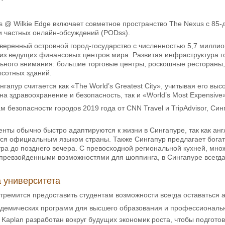
s @ Wilkie Edge включает совметное пространство The Nexus с 85
и частных онлайн-обсуждений (PODss).
веренный островной город-государство с численностью 5,7 миллио
 из ведущих финансовых центров мира. Развитая инфраструктура 
льного внимания: большие торговые центры, роскошные рестораны
ысотных зданий.
гапур считается как «The World’s Greatest City», учитывая его вы
а здравоохранение и безопасность, так и «World’s Most Expensive»
м безопасности городов 2019 года от CNN Travel и TripAdvisor, Син
нты обычно быстро адаптируются к жизни в Сингапуре, так как ан
тся официальным языком страны. Также Сингапур предлагает богат
ра до позднего вечера. С превосходной региональной кухней, мн
ревзойденными возможностями для шоппинга, в Сингапуре всегда 
 университета
стремится предоставить студентам возможности всегда оставаться 
адемических программ для высшего образования и профессиональн
Kaplan разработан вокруг будущих экономик роста, чтобы подгото