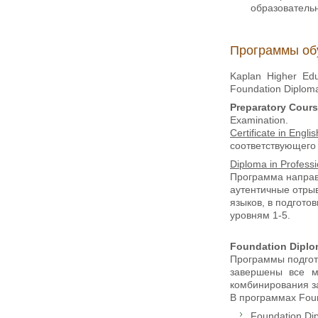
образователь
Программы об
Kaplan Higher Ed
Foundation Diploma
Preparatory Cour
Examination.
Certificate in Engli
соответствующего
Diploma in Professi
Программа направл
аутентичные отрыв
языков, в подгот
уровням 1-5.
Foundation Dipl
Программы подгот
завершены все м
комбинирования за
В программах Fou
Foundation Di