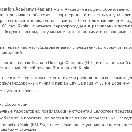
ucation Academy (Kaplan)
– это Академия высшего образования, 
и в различных областях, в партнерстве с известными универси
разовательных провайдеров в мире с более чем миллионом сту
 80 лет. Kaplan считается первопроходцем в расширении досту
, обладает опытом, энтузиазмом и постоянными инновациями, к
из первых частных образовательных учреждений, которому был при
учреждений.
 является частью Graham Holdings Company (GH), известная свое
стала крупнейшей дочерней компанией Kaplan.
ставе имеет три кампуса, стратегически расположенных в самом цен
 железнодорожных линиях: Kaplan City Campus @ Wilkie Edge и @ 
е и уютные классы;
 лаборатории;
аучные лаборатории, предлагающие студентам целостное представл
учебная зона помогающая погрузиться в целенаправленные исслед
Production Suite (KMPS), это современное студенческое помещен
 учебного контента;