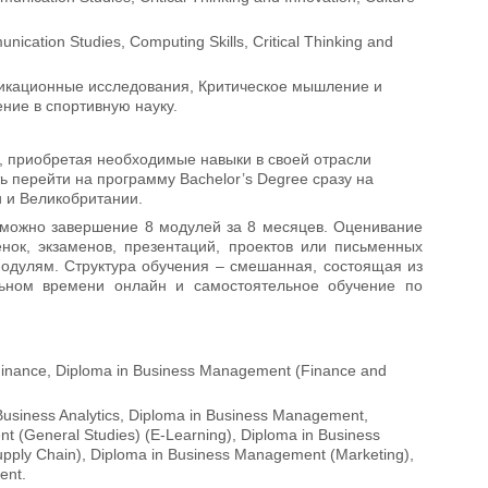
ication Studies, Computing Skills, Critical Thinking and
никационные исследования, Критическое мышление и
ние в спортивную науку.
 приобретая необходимые навыки в своей отрасли
 перейти на программу Bachelor’s Degree сразу на
и и Великобритании.
зможно завершение 8 модулей за 8 месяцев. Оценивание
ок, экзаменов, презентаций, проектов или письменных
модулям. Структура обучения – смешанная, состоящая из
льном времени онлайн и самостоятельное обучение по
 Finance, Diploma in Business Management (Finance and
usiness Analytics, Diploma in Business Management,
 (General Studies) (E-Learning), Diploma in Business
ply Chain), Diploma in Business Management (Marketing),
ent.