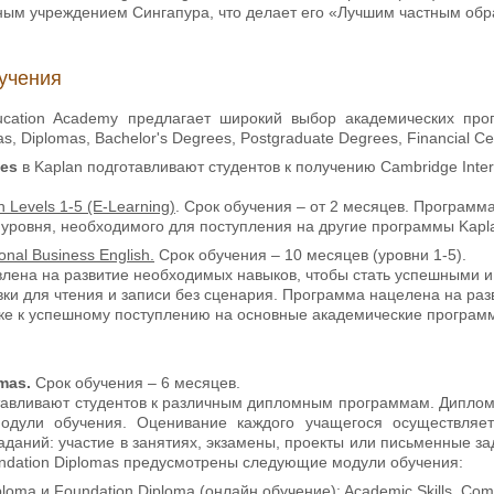
ным учреждением Сингапура, что делает его «Лучшим частным об
учения
ucation Academy предлагает широкий выбор академических прог
s, Diplomas, Bachelor's Degrees, Postgraduate Degrees, Financial Cert
ses
в Kaplan подготавливают студентов к получению Cambridge Interna
sh Levels 1-5 (E-Learning)
. Срок обучения – от 2 месяцев. Программ
 уровня, необходимого для поступления на другие программы Kap
onal Business English.
Срок обучения – 10 месяцев (уровни 1-5).
ена ​​на развитие необходимых навыков, чтобы стать успешными 
ки для чтения и записи без сценария. Программа нацелена на разв
овке к успешному поступлению на основные академические програм
omas.
Срок обучения – 6 месяцев.
авливают студентов к различным дипломным программам. Диплом бу
одули обучения. Оценивание каждого учащегося осуществляе
даний: участие в занятиях, экзамены, проекты или письменные за
ndation Diplomas предусмотрены следующие модули обучения:
ploma и Foundation Diploma (онлайн обучение)
: Academic Skills, Com