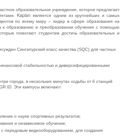
частное образовательное учреждение, которое предлагает
тетами. Kaplan является одним из крупнейших и самых
дентов по всему миру – лидер в сфере образования на
па к образованию и преобразовании обучения с помощью
оторые помогают студентам достичь образовательных и
сужден Сингапурский класс качества (SQC) для частных
й финансовой стабильностью и диверсифицированными
тре города, в нескольких минутах ходьбы от 6 станций
GR.ID. Эти кампусы включают:
ение о науке спортивных результатов;
ования и независимое обучение;
ие с передовым видеооборудованием, для создания