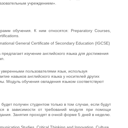
разовательным учреждением».
рамм обучения. К ним относятся: Preparatory Courses,
ifications.
tional General Certificate of Secondary Education (IGCSE)
а предлагает изучение английского языка для достижения
lan.
и уверенными пользователями язык, используя
итие навыков английского языка у носителей других
мы. Модуль обучения овладения языком соответствуют
дет получен студентом только в том случае, если будут
тся в зависимости от требований модуля при помощи
дания. Занятия проходят в очной форме 5 дней в неделю.
munication Studies, Critical Thinking and Innovation, Culture