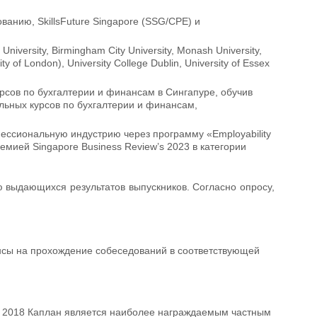
ванию, SkillsFuture Singapore (SSG/CPE) и
versity, Birmingham City University, Monash University,
ty of London), University College Dublin, University of Essex
рсов по бухгалтерии и финансам в Сингапуре, обучив
льных курсов по бухгалтерии и финансам,
фессиональную индустрию через программу «Employability
ией Singapore Business Review’s 2023 в категории
ю выдающихся результатов выпускников. Согласно опросу,
шансы на прохождение собеседований в соответствующей
rds 2018 Каплан является наиболее награждаемым частным