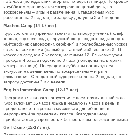
по 2 часа (понедельник, вторник, четверг, пятница). По средам
и субботам организуются экскурсии на целый день, по
воскресеньям – игры и развлечения. Стандартный курс
рассчитан на 2 недели, по запросу доступны 3 и 4 недели.
Masters Camp (14-17 лет).
Курс состоит из утренних занятий по выбору ученика (гольф,
теннис, верховая езда, парусный спорт, водные виды спорта:
кайтсерфинг, сапсерфинг, серфинг) и послеобеденных уроков
языка с носителями (на выбор – английский, испанский). В
классах в среднем 7 человек, максимум 12. Языковые уроки
проходят 4 раза в неделю по 3 часа (понедельник, вторник,
четверг, пятница). По средам и субботам организуются
экскурсии на целый день, по воскресеньям – игры и
развлечения. Стандартный курс рассчитан на 2 недели, по
запросу доступны 3 и 4 недели.
English Immersion Camp (12-17 лет).
Программа языкового погружения с носителями английского.
Курс включает 35 часов языка в неделю (7 часов в день) и
предоставляет широкие возможности для общения и
мероприятий за пределами класса, благодаря чему
приобретается уверенность и беглость в использовании языка.
Golf Camp (12-17 лет).
Программа, реализуемая в сотрудничестве с партнером школы