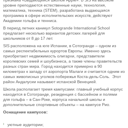
уровне преподаются естественные науки, технология,
математика, техника (STEM), разработана выдающаяся
программа в сфере исполнительских искусств, действуют
Академии гольфа и тенниса.
В период летних каникул Sotogrande International School
предлагает несколько вариантов детских лагерей для
школьников от 8 до 17 лет.
SIS расположена на юге Испании, в Сотогранде – одном из
самых респектабельных курортов Европы. Именно здесь
приобретают недвижимость олигархи, представители
королевских семей и шоубизнеса, а также члены правительств
разных стран мира. Город находится примерно в 90
километрах к западу от аэропорта Малаги и считается одним из
самых живописных уголков побережья Коста-дель-Соль. Этот
район Андалусии называют испанской Венецией.
Школа располагает тремя кампусами: главный учебный корпус
находится в Сотогранде, резиденция с бассейном и полями
для гольфа – в Сан-Роке, корпуса начальной школы и
дополнительные спортивные объекты – на кампусе Рио.
Оснащение кампусов:
уютные аудитории;