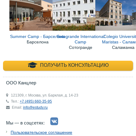
Summer Camp - Барселона
Sotogrande International
Colegio Universit
Барселона
Camp
Maristas - Сала
Сотогранде
Саламанка
+7 (495) 660-35-
ПОЛУЧИТЬ КОНСУЛЬТАЦИЮ
ООО Канцлер
121309, г. Москва, ул. Барклая, д. 14-23
Тел.:
+7 (495) 660-35-95
Email:
info@estudy.ru
Мы — в соцсетях:
Пользовательское соглашение