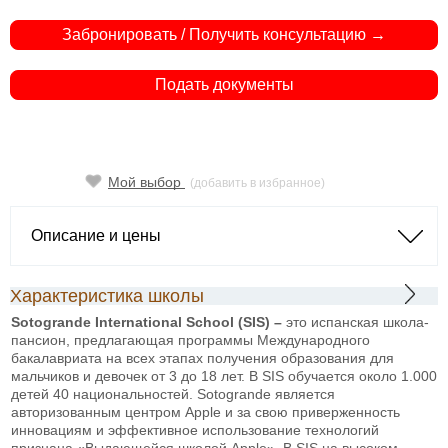
Забронировать / Получить консультацию →
Подать документы
Мой выбор
(добавить в избранное)
Описание и цены
Характеристика школы
Sotogrande International School (
SIS
) –
это испанская школа-
пансион, предлагающая программы Международного
бакалавриата на всех этапах получения образования для
мальчиков и девочек от 3 до 18 лет. В SIS обучается около 1.000
детей 40 национальностей. Sotogrande является
авторизованным центром Apple и за свою приверженность
инновациям и эффективное использование технологий
признана «Выдающейся школой Apple». В SIS на высоком