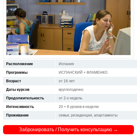
Расположение
Испания
Программы
ИСПАНСКИЙ + ФЛАМЕНКО
Возраст
от 16 лет
Даты курсов
круглогодично
Продолжительность
от 2-х недель
Интенсивность
20 + 8 уроков в неделю
Проживание
семья, резиденция, апартаменты
Забронировать / Получить консультацию →