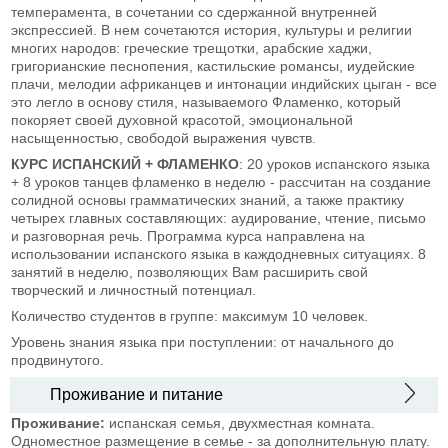
темперамента, в сочетании со сдержанной внутренней
экспрессией. В нем сочетаются история, культуры и религии
многих народов: греческие трещотки, арабские хаджи,
григорианские песнопения, кастильские романсы, иудейские
плачи, мелодии африканцев и интонации индийских цыган - все
это легло в основу стиля, называемого Фламенко, который
покоряет своей духовной красотой, эмоциональной
насыщенностью, свободой выражения чувств.
КУРС ИСПАНСКИЙ + ФЛАМЕНКО
: 20 уроков испанского языка
+ 8 уроков танцев фламенко в неделю - рассчитан на создание
солидной основы грамматических знаний, а также практику
четырех главных составляющих: аудирование, чтение, письмо
и разговорная речь. Программа курса направлена на
использовании испанского языка в каждодневных ситуациях. 8
занятий в неделю, позволяющих Вам расширить свой
творческий и личностный потенциал.
Количество студентов в группе: максимум 10 человек.
Уровень знания языка при поступлении: от начального до
продвинутого.
Проживание и питание
Проживание:
испанская семья, двухместная комната.
Одноместное размещение в семье - за дополнительную плату.