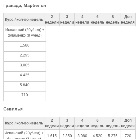
Гранада, Марбелья
2
3
4
6
8
Доп
Курс / кол-во недель
недели
недели
недели
недель
недель
неделя
Испанский (20у/нед) +
фламенко (8 у/нед)
1.580
2.295
3.005
4.425
5.840
710
Севилья
2
3
4
6
8
Доп
Курс / кол-во недель
недели
недели
недели
недель
недель
неделя
Испанский (20у/нед) +
1.615
2.350
3.080
4.520
5.275
720
фламенко (8 у/нед)