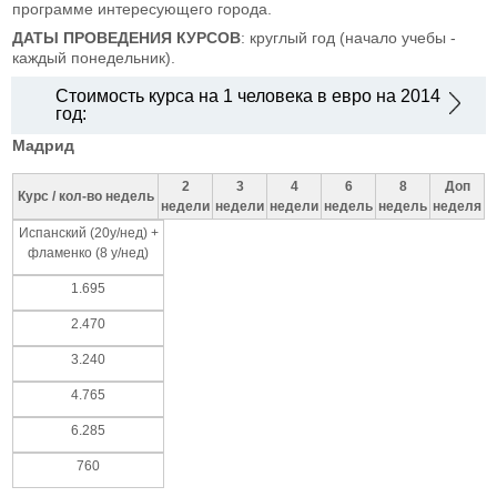
программе интересующего города.
ДАТЫ ПРОВЕДЕНИЯ КУРСОВ
: круглый год (начало учебы -
каждый понедельник).
Стоимость курса на 1 человека в евро на 2014
год:
Мадрид
2
3
4
6
8
Доп
Курс / кол-во недель
недели
недели
недели
недель
недель
неделя
Испанский (20у/нед) +
фламенко (8 у/нед)
1.695
2.470
3.240
4.765
6.285
760