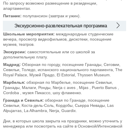
По запросу возможно размещение в резиденции,
апартаментах.
Питание:
полупансион (завтрак и ужин).
Экскурсионно-развлекательная программа
Школьные мероприятия:
международные студенческие
вечера, просмотр видеофильмов, дискотеки, посещение
музеев, театров.
Экскурсии:
самостоятельные или со школой за
дополнительную плату.
Мадрид:
Обзорная по городу, посещение Гранады, Сеговии,
Севильи, Толедо, испанского национального парламента, The
Royal Palace, Музей Прадо, El Estorial, Thyssen Museum.
Марбелья:
обзорная по Марбелье, посещение Севильи,
Гранады, Малаги, Ронды, Nerja с aves , Mijas , Puerto Banus ,
Cordoba , музея Пикассо, шоу фламенко.
Гранада и Севилья:
обзорная по Гранаде, посещение
Севильи, Коста-дель-Соль, Кордобы, Сьерра Невады, Las
Alpujarras, La Alhambra, Nerja, Guardix.
Дни, в которых школа закрыта на праздники, можно уточнить у
менеджера или посмотреть на сайте в Основной/Интенсивной