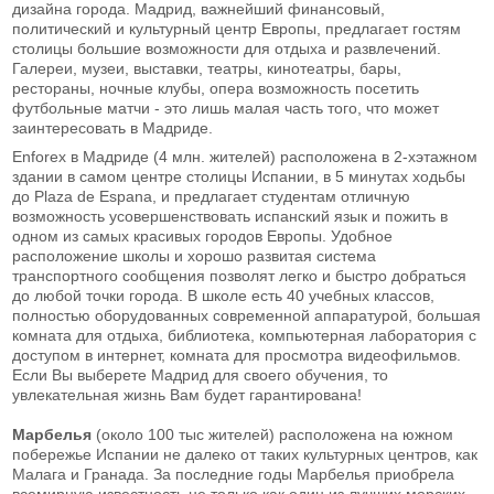
дизайна города. Мадрид, важнейший финансовый,
политический и культурный центр Европы, предлагает гостям
столицы большие возможности для отдыха и развлечений.
Галереи, музеи, выставки, театры, кинотеатры, бары,
рестораны, ночные клубы, опера возможность посетить
футбольные матчи - это лишь малая часть того, что может
заинтересовать в Мадриде.
Enforex в Мадриде (4 млн. жителей) расположена в 2-хэтажном
здании в самом центре столицы Испании, в 5 минутах ходьбы
до Plaza de Espana, и предлагает студентам отличную
возможность усовершенствовать испанский язык и пожить в
одном из самых красивых городов Европы. Удобное
расположение школы и хорошо развитая система
транспортного сообщения позволят легко и быстро добраться
до любой точки города. В школе есть 40 учебных классов,
полностью оборудованных современной аппаратурой, большая
комната для отдыха, библиотека, компьютерная лаборатория с
доступом в интернет, комната для просмотра видеофильмов.
Если Вы выберете Мадрид для своего обучения, то
увлекательная жизнь Вам будет гарантирована!
Марбелья
(около 100 тыс жителей) расположена на южном
побережье Испании не далеко от таких культурных центров, как
Малага и Гранада. За последние годы Марбелья приобрела
всемирную известность не только как один из лучших морских