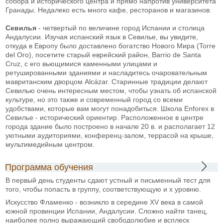
собора и исторического центра и прямо напротив университета
Гранады. Недалеко есть много кафе, ресторанов и магазинов.
Севилья
- четвертый по величине город Испании и столица
Андалусии. Изучая испанский язык в Севилье, вы увидите,
откуда в Европу было доставлено богатство Нового Мира (Torre
del Oro), посетите старый еврейский район, Barrio de Santa
Cruz, с его вьющимися каменными улицами и
ретушированными зданиями и насладитесь очаровательным
мавританским дворцом Alcázar. Старинные традиции делают
Севилью очень интересным местом, чтобы узнать об испанской
культуре, но это также и современный город со всеми
удобствами, которые вам могут понадобиться. Школа Enforex в
Севилье - исторический ориентир. Расположенное в центре
города здание было построено в начале 20 в. и располагает 12
уютными аудиториями, конференц-залом, террасой на крыше,
мультимедийным центром.
Программа обучения
В первый день студенты сдают устный и письменный тест для
того, чтобы попасть в группу, соответствующую и х уровню.
Искусство Фламенко - возникло в середине XV века в самой
южной провинции Испании, Андалусии. Сложно найти танец,
наиболее полно выражающий свободолюбие и всплеск