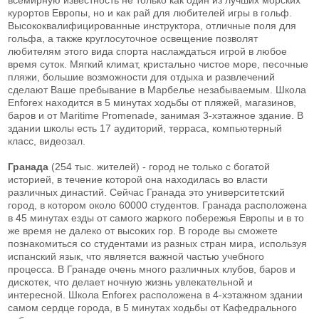
курортов Европы, но и как рай для любителей игры в гольф.
Высококвалифицированные инструктора, отличные поля для
гольфа, а также круглосуточное освещение позволят
любителям этого вида спорта наслаждаться игрой в любое
время суток. Мягкий климат, кристально чистое море, песочные
пляжи, большие возможности для отдыха и развлечений
сделают Ваше пребывание в Марбелье незабываемым. Школа
Enforex находится в 5 минутах ходьбы от пляжей, магазинов,
баров и от Maritime Promenade, занимая 3-хэтажное здание. В
здании школы есть 17 аудиторий, терраса, компьютерный
класс, видеозал.
Гранада
(254 тыс. жителей) - город не только с богатой
историей, в течение которой она находилась во власти
различных династий. Сейчас Гранада это университетский
город, в котором около 60000 студентов. Гранада расположена
в 45 минутах езды от самого жаркого побережья Европы и в то
же время не далеко от высоких гор. В городе вы сможете
познакомиться со студентами из разных стран мира, используя
испанский язык, что является важной частью учебного
процесса. В Гранаде очень много различных клубов, баров и
дискотек, что делает ночную жизнь увлекательной и
интересной. Школа Enforex расположена в 4-хэтажном здании
самом сердце города, в 5 минутах ходьбы от Кафедрального