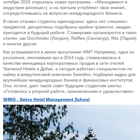
октябре 2015 открылась новая программа - «Менеджмент в
индустрии роскоши»); а на третьем углубляют свои знания,
сосредоточившись на вопросах международного бизнеса.
В своих отзывах студенты единодушны: здесь нет «лишних»
предметов, дисциплины подобраны крайне грамотно, каждая
пригодится в будущей работе. Стажировки организуются в таких
отелях, как Dorchester (Лондон), Raffles (Сингапур), Ritz (Париж)
и многие другие.
Как устраиваются в жизни выпускники HIM? Например, одна из
россиянок, окончившая вуз в 2014 году, стажировалась в
качестве менеджера корпоративных продаж в сети отелей
Starwood Hotels в Дубае, а сегодня работает специалистом по
найму в рекрутинговой компании Swisslinx, подбирая кадры для
крупнейших международных банков и финансовых институтов.
Она, кстати, дает такой совет будущим студентам школы:
«Готовьтесь к упорной работе, приключениям и удовольствию».
SHMS
-
Swiss
Hotel
Management
School