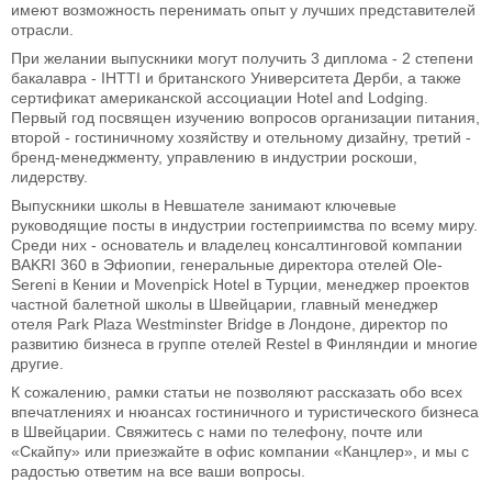
имеют возможность перенимать опыт у лучших представителей
отрасли.
При желании выпускники могут получить 3 диплома - 2 степени
бакалавра - IHTTI и британского Университета Дерби, а также
сертификат американской ассоциации Hotel and Lodging.
Первый год посвящен изучению вопросов организации питания,
второй - гостиничному хозяйству и отельному дизайну, третий -
бренд-менеджменту, управлению в индустрии роскоши,
лидерству.
Выпускники школы в Невшателе занимают ключевые
руководящие посты в индустрии гостеприимства по всему миру.
Среди них - основатель и владелец консалтинговой компании
BAKRI 360 в Эфиопии, генеральные директора отелей Ole-
Sereni в Кении и Movenpick Hotel в Турции, менеджер проектов
частной балетной школы в Швейцарии, главный менеджер
отеля Park Plaza Westminster Bridge в Лондоне, директор по
развитию бизнеса в группе отелей Restel в Финляндии и многие
другие.
К сожалению, рамки статьи не позволяют рассказать обо всех
впечатлениях и нюансах гостиничного и туристического бизнеса
в Швейцарии. Свяжитесь с нами по телефону, почте или
«Скайпу» или приезжайте в офис компании «Канцлер», и мы с
радостью ответим на все ваши вопросы.