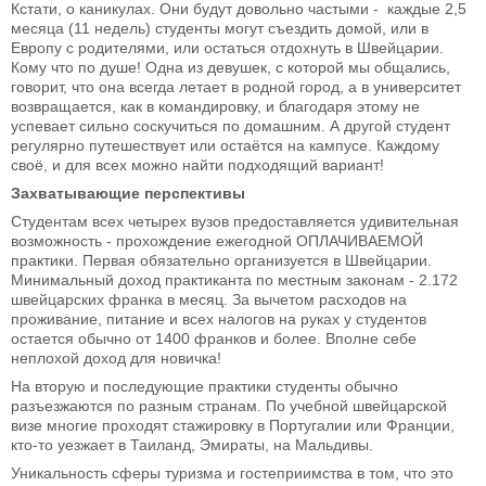
Кстати, о каникулах. Они будут довольно частыми - каждые 2,5
месяца (11 недель) студенты могут съездить домой, или в
Европу с родителями, или остаться отдохнуть в Швейцарии.
Кому что по душе! Одна из девушек, с которой мы общались,
говорит, что она всегда летает в родной город, а в университет
возвращается, как в командировку, и благодаря этому не
успевает сильно соскучиться по домашним. А другой студент
регулярно путешествует или остаётся на кампусе. Каждому
своё, и для всех можно найти подходящий вариант!
Захватывающие перспективы
Студентам всех четырех вузов предоставляется удивительная
возможность - прохождение ежегодной ОПЛАЧИВАЕМОЙ
практики. Первая обязательно организуется в Швейцарии.
Минимальный доход практиканта по местным законам - 2.172
швейцарских франка в месяц. За вычетом расходов на
проживание, питание и всех налогов на руках у студентов
остается обычно от 1400 франков и более. Вполне себе
неплохой доход для новичка!
На вторую и последующие практики студенты обычно
разъезжаются по разным странам. По учебной швейцарской
визе многие проходят стажировку в Португалии или Франции,
кто-то уезжает в Таиланд, Эмираты, на Мальдивы.
Уникальность сферы туризма и гостеприимства в том, что это