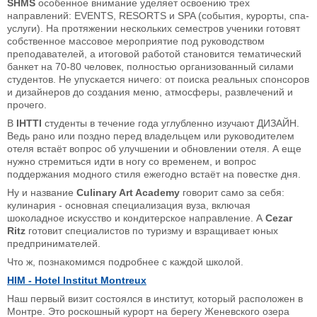
SHMS
особенное внимание уделяет освоению трех
направлений: EVENTS, RESORTS и SPA (события, курорты, спа-
услуги). На протяжении нескольких семестров ученики готовят
собственное массовое мероприятие под руководством
преподавателей, а итоговой работой становится тематический
банкет на 70-80 человек, полностью организованный силами
студентов. Не упускается ничего: от поиска реальных спонсоров
и дизайнеров до создания меню, атмосферы, развлечений и
прочего.
В
IHTTI
студенты в течение года углубленно изучают ДИЗАЙН.
Ведь рано или поздно перед владельцем или руководителем
отеля встаёт вопрос об улучшении и обновлении отеля. А еще
нужно стремиться идти в ногу со временем, и вопрос
поддержания модного стиля ежегодно встаёт на повестке дня.
Ну и название
Culinary Art Academy
говорит само за себя:
кулинария - основная специализация вуза, включая
шоколадное искусство и кондитерское направление. А
Cezar
Ritz
готовит специалистов по туризму и взращивает юных
предпринимателей.
Что ж, познакомимся подробнее с каждой школой.
HIM
-
Hotel
Institut
Montreux
Наш первый визит состоялся в институт, который расположен в
Монтре. Это роскошный курорт на берегу Женевского озера