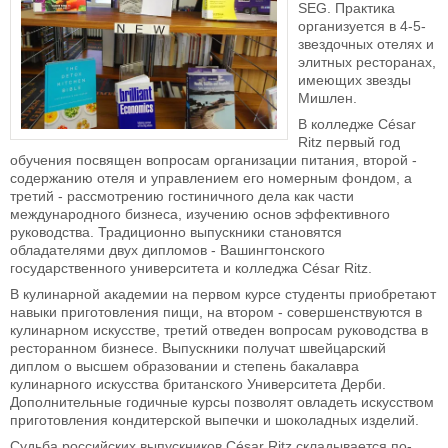
SEG. Практика
организуется в 4-5-
звездочных отелях и
элитных ресторанах,
имеющих звезды
Мишлен.
В колледже César
Ritz первый год
обучения посвящен вопросам организации питания, второй -
содержанию отеля и управлением его номерным фондом, а
третий - рассмотрению гостиничного дела как части
международного бизнеса, изучению основ эффективного
руководства. Традиционно выпускники становятся
обладателями двух дипломов - Вашингтонского
государственного университета и колледжа César Ritz.
В кулинарной академии на первом курсе студенты приобретают
навыки приготовления пищи, на втором - совершенствуются в
кулинарном искусстве, третий отведен вопросам руководства в
ресторанном бизнесе. Выпускники получат швейцарский
диплом о высшем образовании и степень бакалавра
кулинарного искусства британского Университета Дерби.
Дополнительные годичные курсы позволят овладеть искусством
приготовления кондитерской выпечки и шоколадных изделий.
Судьба российских выпускников César Ritz складывается по-