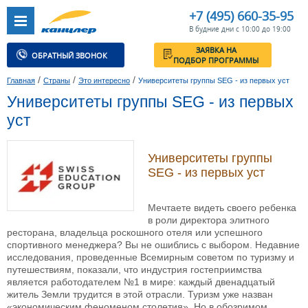
+7 (495) 660-35-95
В будние дни с 10:00 до 19:00
ЗАЯВКА НА
ОБРАТНЫЙ ЗВОНОК
ПОДБОР ПРОГРАММЫ
/
/
/
Главная
Страны
Это интересно
Университеты группы SEG - из первых уст
Университеты группы SEG - из первых
уст
Университеты группы
SEG - из первых уст
Мечтаете видеть своего ребенка
в роли директора элитного
ресторана, владельца роскошного отеля или успешного
спортивного менеджера? Вы не ошиблись с выбором. Недавние
исследования, проведенные Всемирным советом по туризму и
путешествиям, показали, что индустрия гостеприимства
является работодателем №1 в мире: каждый двенадцатый
житель Земли трудится в этой отрасли. Туризм уже назван
«экономическим феноменом столетия». Но в обозримом