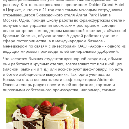
разному. Кто-то стажировался в престижном Dolder Grand Hotel
в Цюрихе, а кто-то в 21 год стал самым молодым сотрудником
открывающегося 5-звездочного отеля Ararat Park Hyatt в
Москве. Одна, пройдя школу работы во франкфуртском отеле и
получив опыт управления московским рестораном, сегодня
является тренинг-менеджером московской гостиницы «Swissotel
Красные Холмы», обучая коллег. А другой работает уже не в
сфере гостеприимства, а в международном бизнесе -
менеджером по связям с инвесторами ОАО «Акрон» - одного из
ведущих мировых производителей минеральных удобрений.
Что касается бывших студентов кулинарной академии, обычно
они работают в крупных отелях, возглавляют тот или иной цех
(мясной, рыбный и т. д.) или ассистируют шеф-повару. Но есть
и более амбициозные выпускники. Так, одна ученица из
Бразилии стала основателем и шеф-кондитером Atelier de
Doces и теперь радует посетителей конфетами, тортами и
пирожными собственного производства, например, такими: