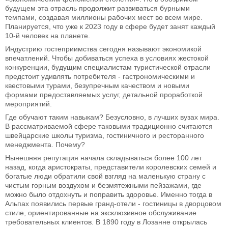
будущем эта отрасль продолжит развиваться бурными
темпами, создавая миллионы рабочих мест во всем мире.
Планируется, что уже к 2023 году в сфере будет занят каждый
10-й человек на планете.
Индустрию гостеприимства сегодня называют экономикой
впечатлений. Чтобы добиваться успеха в условиях жестокой
конкуренции, будущим специалистам туристической отрасли
предстоит удивлять потребителя - гастрономическими и
квестовыми турами, безупречным качеством и новыми
формами предоставляемых услуг, детальной проработкой
мероприятий.
Где обучают таким навыкам? Безусловно, в лучших вузах мира.
В рассматриваемой сфере таковыми традиционно считаются
швейцарские школы туризма, гостиничного и ресторанного
менеджмента. Почему?
Нынешняя репутация начала складываться более 100 лет
назад, когда аристократы, представители королевских семей и
богатые люди обратили свой взгляд на маленькую страну с
чистым горным воздухом и безмятежными пейзажами, где
можно было отдохнуть и поправить здоровье. Именно тогда в
Альпах появились первые гранд-отели - гостиницы в дворцовом
стиле, ориентированные на эксклюзивное обслуживание
требовательных клиентов. В 1890 году в Лозанне открылась