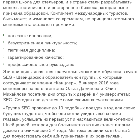
первая школа для отельеров, и в стране стали разрабатывать
модель гостиничного и ресторанного бизнеса, которая ныне
признана образцовой. Контингент международных туристов,
быть может, и изменился со временем, но принципы отельного
менеджмента остаются прежними:
полезные инновации;
безукоризненная пунктуальность;
тактичная дисциплина;
гарантированное качество;
профессиональное руководство.
Эти принципы являются краеугольным камнем обучения в вузах
SEG - Швейцарской образовательной группы, с которыми
сотрудничает компания «Канцлер». В январе 2016 года
менеджеры нашего агентства Ольга Дажинова и Юлия
Михайлова посетили дни открытых дверей в 4 университетах
SEG. Сегодня они делятся с вами своими впечатлениями.
«Группа SEG проводит до 10 подобных поездок в год для своих
будущих студентов, чтобы они могли увидеть всё своими
глазами, услышать из первых уст и насладиться великолепной
Швейцарией, которая для большинства из них станет вторым
домом на ближайшие 3-4 года. Мы тоже решили хотя бы на 3
дня почувствовать себя абитуриентами и их родителями.