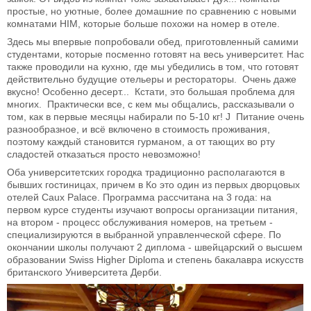
простые, но уютные, более домашние по сравнению с новыми
комнатами HIM, которые больше похожи на номер в отеле.
Здесь мы впервые попробовали обед, приготовленный самими
студентами, которые посменно готовят на весь университет. Нас
также проводили на кухню, где мы убедились в том, что готовят
действительно будущие отельеры и рестораторы. Очень даже
вкусно! Особенно десерт... Кстати, это большая проблема для
многих. Практически все, с кем мы общались, рассказывали о
том, как в первые месяцы набирали по 5-10 кг! J Питание очень
разнообразное, и всё включено в стоимость проживания,
поэтому каждый становится гурманом, а от тающих во рту
сладостей отказаться просто невозможно!
Оба университетских городка традиционно располагаются в
бывших гостиницах, причем в Ко это один из первых дворцовых
отелей Caux Palace. Программа рассчитана на 3 года: на
первом курсе студенты изучают вопросы организации питания,
на втором - процесс обслуживания номеров, на третьем -
специализируются в выбранной управленческой сфере. По
окончании школы получают 2 диплома - швейцарский о высшем
образовании Swiss Higher Diploma и степень бакалавра искусств
британского Университета Дерби.