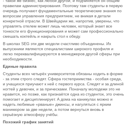
- такой же бизнес, как любой другой, и подчиняется он общим
правилам администрирования. Поэтому там студенты в первую
очередь получают фундаментальные теоретические знания по
вопросам управления предприятием, не вникая в детали
конкретной отрасли. В Швейцарии же, напротив, уверены, что
управлять отелем может лишь человек, который знает все
тонкости его функционирования и может сам профессионально
смешать коктейль и накрыть стол к обеду.
В школах SEG эти две модели счастливо объединены. Их
выпускники являются специалистами широкого профиля и
легко переквалифицируются в менеджеров другой сферы при
необходимости.
Единые правила
Студенты всех четырёх университетов обязаны ходить в форме
- за этим строго следят. Сфера гостеприимства - особая среда,
и учащихся приучают к ней с первого курса. Следят и за длиной
ногтей у девочек, и за прическами. Поначалу молодежи это не
нравится, но позже, как признаётся одна из студенток, это очень
помогает и дисциплинирует. А дома на каникулах можно и
надеть любимые «рваные» джинсы, и нагуляться с ярким
маникюром за две недели, а потом вернуться вновь в
серьёзную атмосферу учёбы.
Похожий график занятий