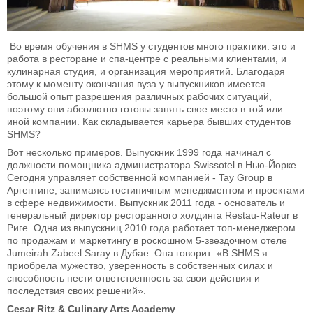
Во время обучения в SHMS у студентов много практики: это и
работа в ресторане и спа-центре с реальными клиентами, и
кулинарная студия, и организация мероприятий. Благодаря
этому к моменту окончания вуза у выпускников имеется
большой опыт разрешения различных рабочих ситуаций,
поэтому они абсолютно готовы занять свое место в той или
иной компании. Как складывается карьера бывших студентов
SHMS?
Вот несколько примеров. Выпускник 1999 года начинал с
должности помощника администратора Swissotel в Нью-Йорке.
Сегодня управляет собственной компанией - Tay Group в
Аргентине, занимаясь гостиничным менеджментом и проектами
в сфере недвижимости. Выпускник 2011 года - основатель и
генеральный директор ресторанного холдинга Restau-Rateur в
Риге. Одна из выпускниц 2010 года работает топ-менеджером
по продажам и маркетингу в роскошном 5-звездочном отеле
Jumeirah Zabeel Saray в Дубае. Она говорит: «В SHMS я
приобрела мужество, уверенность в собственных силах и
способность нести ответственность за свои действия и
последствия своих решений».
Cesar Ritz & Culinary Arts Academy