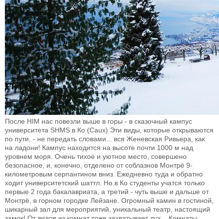
После HIM нас повезли выше в горы - в сказочный кампус
университета SHMS в Ко (Caux) Эти виды, которые открываются
по пути, - не передать словами... вся Женевская Ривьера, как
на ладони! Кампус находится на высоте почти 1000 м над
уровнем моря. Очень тихое и уютное место, совершено
безопасное, и, конечно, отделено от соблазнов Монтрё 9-
километровым серпантином вниз. Ежедневно туда и обратно
ходит университетский шаттл. Но в Ко студенты учатся только
первые 2 года бакалавриата, а третий - чуть выше и дальше от
Монтрё, в горном городке Лейзане. Огромный камин в гостиной,
шикарный зал для мероприятий, уникальный театр, настоящий
замок! От видов из комнат тоже захватывает дух... Комнаты