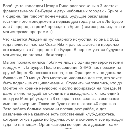
Вообще-то колледжи Цезаря Рица расположены в 3 местах:
франкоязычном Ле-Бувре и двух небольших городах - Бриге и
Люцерне, где говорят по-немецки. Будущие бакалавры
гостиничного менеджмента первые два года учатся в Ле-Бувре
или Люцерне, а третий проводят в Бриге (там же реализуются и
магистерские программы).
Что касается Академии кулинарного искусства, то она с 2011
года является частью Cezar Ritz и располагается в пределах
его кампусов в Люцерне и Ле-Бувре. В первом учатся будущие
магистры, во втором - бакалавры.
Мы же познакомились поближе лишь с одним университетским
городком - Ле-Бувре. После посещения SHMS нас повезли на
другой берег Женевского озера, и до Франции мы не доехали
буквально 20 минут. Это местечко идеально для тех, кто хочет
быть подальше от цивилизации. Студенты жаловались, что до
Монтрё им крайне неудобно и долго добираться на поезде. И
даже в кино не удаётся сходить на выходных, т. к. последний
поезд из Монтрё уходит в 8 вечера, а все сеансы в основном
именно вечерние. Такси же будет стоить около 40 франков.
Зато ребята больше времени посвящают учёбе, а для
развлечения на кампусе есть собственный клуб-дискотека,
который открыт даже по будням, хотя в основном все приходят
туда по пятницам. Организаторы вечеринок и диджеи - сами